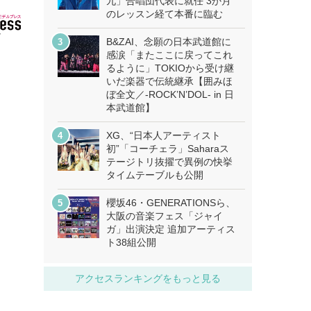
九」合唱団代表に就任 3か月
のレッスン経て本番に臨む
B&ZAI、念願の日本武道館に
感涙「またここに戻ってこれ
るように」TOKIOから受け継
いだ楽器で伝統継承【囲みほ
ぼ全文／-ROCK’N’DOL- in 日
本武道館】
XG、“日本人アーティスト
初”「コーチェラ」Saharaス
テージトリ抜擢で異例の快挙
タイムテーブルも公開
櫻坂46・GENERATIONSら、
大阪の音楽フェス「ジャイ
ガ」出演決定 追加アーティス
ト38組公開
アクセスランキングをもっと見る