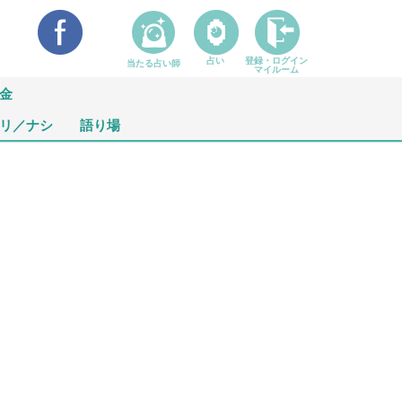
占い
登録・ログイン
当たる占い師
マイルーム
金
リ／ナシ
語り場