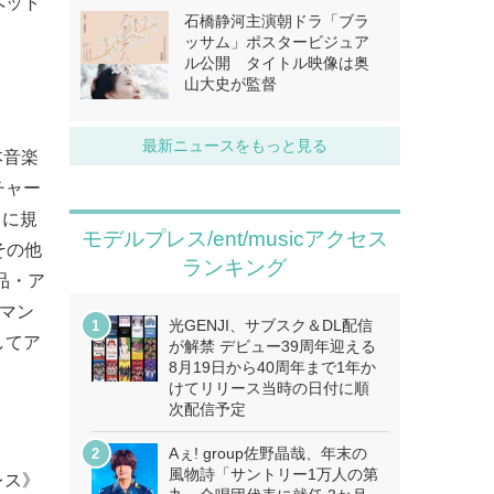
ペット
石橋静河主演朝ドラ「ブラ
ッサム」ポスタービジュア
ル公開 タイトル映像は奥
山大史が監督
最新ニュースをもっと見る
本音楽
チャー
らに規
モデルプレス/ent/musicアクセス
その他
ランキング
作品・ア
ーマン
光GENJI、サブスク＆DL配信
してア
が解禁 デビュー39周年迎える
8月19日から40周年まで1年か
けてリリース当時の日付に順
次配信予定
Aぇ! group佐野晶哉、年末の
風物詩「サントリー1万人の第
レス》