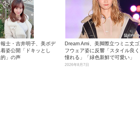
予報士・吉井明子、美ボデ
Dream Ami、美脚際立つミニ丈
水着姿公開「ドキッとし
フウェア姿に反響「スタイル良く
想的」の声
憧れる」「緑色新鮮で可愛い」
日
2026年8月7日