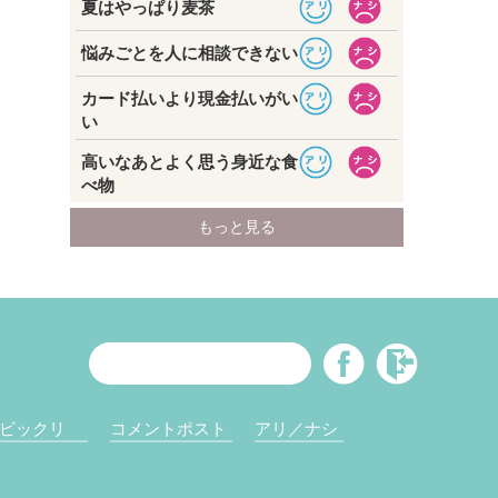
ビックリ
コメントポスト
アリ／ナシ