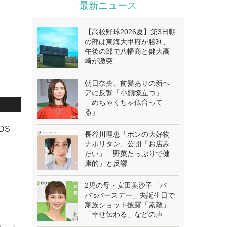
最新ニュース
【高校野球2026夏】第3日朝
の部は東海大甲府が勝利、
午後の部で八幡商と健大高
崎が激突
朝日奈央、前髪ありの新ヘ
アに反響「小顔際立つ」
「めちゃくちゃ似合って
る」
DS
長谷川理恵「ボンの大好物
ナポリタン」公開「お店み
たい」「野菜たっぷりで健
康的」と反響
2児の母・安田美沙子「パ
パ’sバースデー」夫誕生日で
家族ショット披露「素敵」
「幸せ伝わる」などの声