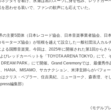
のネクタイを着け、永瀬は黒のスーツに身を包み、レッドカー
黒を思わせる装いで、ファンの歓声にも応えていた。
、音楽業界の主要5団体（日本レコード協会、日本音楽事業者協会、日
ロモーターズ協会）が垣根を越えて設立した一般社団法人カル
による国際音楽賞。今回は、2025年に開催された第1回からさ
およびレッドカーペットを「TOYOTA ARENA TOKYO」にて、
YO DREAM PARK」にて開催。Grand Ceremonyでは、最優秀
 風）、HANA、MISAMO、サカナクション、米津玄師らがパフォ
会はクリス・ペプラー、住吉美紀、ニューヨーク、森香澄、そ
ress編集部）
《モデルプ