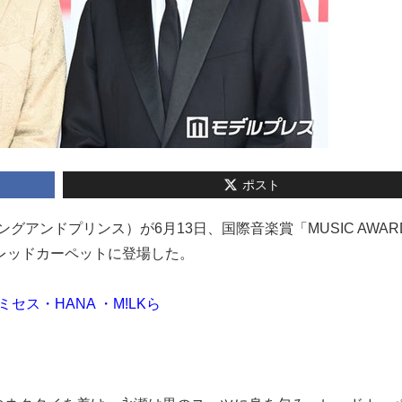
ポスト
ce（キングアンドプリンス）が6月13日、国際音楽賞「MUSIC AWAR
YO）のレッドカーペットに登場した。
セス・HANA ・M!LKら