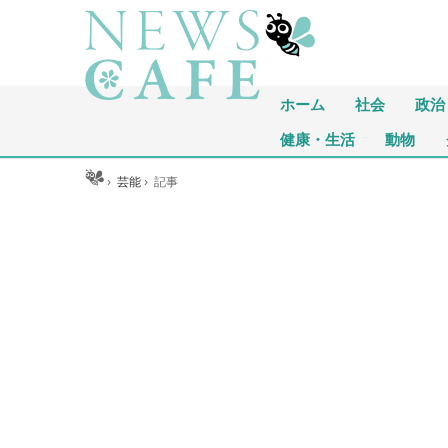
ホーム
社会
政治
健康・生活
動物
ホーム
›
芸能
›
記事