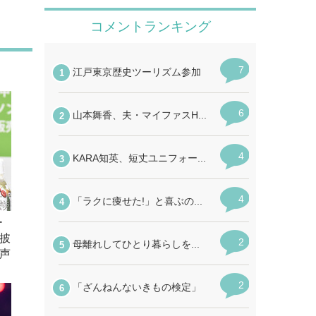
ー
披
声