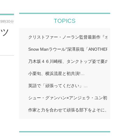
TOPICS
19時30分
ーツ
クリストファー・ノーラン監督最新作『オデュッセイア』I
Snow Manラウール"深澤辰哉「ANOTHER SKY」…
乃木坂４６川崎桜、タンクトップ姿で夏のワンシーン再現
小栗旬、横浜流星と初共演!…
英語で「頑張ってください」…
シュー・グァンハン×アンジェラ・ユン初共演…
作家と力を合わせて頑張る部下をよそに、上司は陰で悪