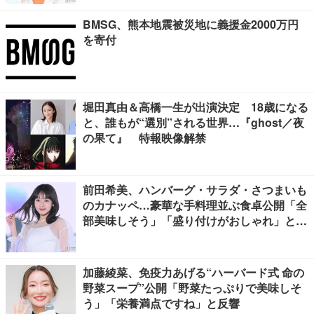
BMSG、熊本地震被災地に義援金2000万円
を寄付
堀田真由＆高橋一生が出演決定 18歳になる
と、誰もが“選別”される世界…『ghost／夜
の果て』 特報映像解禁
前田希美、ハンバーグ・サラダ・さつまいも
のカナッペ…豪華な手料理並ぶ食卓公開「全
部美味しそう」「盛り付けがおしゃれ」と絶
賛の声
加藤綾菜、免疫力あげる“ハーバード式 命の
野菜スープ”公開「野菜たっぷりで美味しそ
う」「栄養満点ですね」と反響