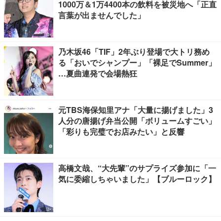
1000万＆1万4400本の飲料を被災地へ「正直
言葉が出ませんでした」
乃木坂46「TIF」2年ぶり登場で大トリ務め
る「おいでシャンプー」「裸足でSummer」
…夏曲連発で会場熱狂
元TBS海保知里アナ「大量に揚げました」3
人分の唐揚げ弁当公開「ボリュームすごい」
「彩りも完璧でお店みたい」と反響
高橋文哉、“大先輩”のサプライズ参加に「一
気に委縮しちゃいました」【ブルーロック】