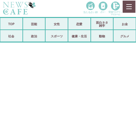
当たる占い師
占い
登録•
ログイン
マイルーム
面白ネタ
ホーム
TOP
芸能
女性
恋愛
お金
雑学
社会
政治
社会
政治
スポーツ
健康・生活
動物
グルメ
経済
海外
芸能
スポーツ
恋愛
ビックリ
コメントポスト
アリ／ナシ
リリース
ショップ
登録・ログイン/マイルーム