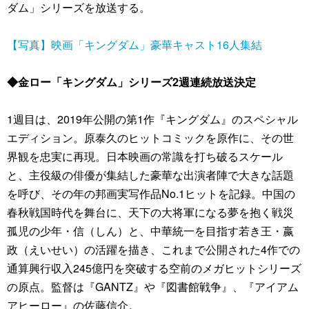
ダム」シリーズを放送する。
【写真】映画「キングダム」豪華キャスト16人集結
◆金ロー「キングダム」シリーズ2週連続放送決定
1週目は、2019年公開の第1作『キングダム』のスペシャル
エディション。原泰久のヒットコミックを原作に、その世
界観を忠実に再現。日本映画の常識を打ち破るスケール
と、主役級の俳優が集結した豪華な出演者陣で大きな話題
を呼び、その年の邦画実写作品No.1ヒットを記録。中国の
春秋戦国時代を舞台に、天下の大将軍になる夢を抱く戦災
孤児の少年・信（しん）と、中華統一を目指す若き王・嬴
政（えいせい）の活躍を描き、これまで公開された4作での
通算興行収入245億円を突破する空前のメガヒットシリーズ
の原点。監督は『GANTZ』や『図書館戦争』、『アイアム
アヒーロー』の佐藤信介。