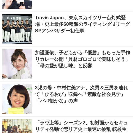
Travis Japan、東京スカイツリー点灯式登
場・史上最多60種類のライティング Jリーグ
SPアンバサダー初仕事
加護亜依、子どもから「優勝」もらった手作
りカレー公開「具材ゴロゴロで美味しそう」
「母の愛が隠し味」と反響
3児の母・中村仁美アナ、次男＆三男を連れ
て「ひるおび」収録へ「素敵な社会見学」
「パパ似かな」の声
「ラヴ上等」シーズン2、初対面からセキュ
リティ発動で恋リア史上最速の波乱 転校生