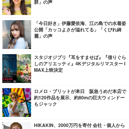
群」の声
「今日好き」伊藤愛依海、江の島での水着姿
公開「カッコよさが溢れてる」「くびれ綺
麗」の声
スタジオジブリ『耳をすませば』『借りぐら
しのアリエッティ』4Kデジタルリマスター I
MAX上映決定
ロメロ・ブリットが来日 阪急うめだ本店で
約120作品を展示、約80mの巨大ウィンドー
もジャック
HIKAKIN、2000万円を寄付 会社・個人から