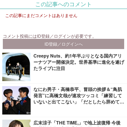
Creepy Nuts、約1年半ぶりとなる国内アリ
ーナツアー開催決定。世界基準に進化を遂げ
たライブに注目
なにわ男子・高橋恭平、冒頭の挨拶＆“鳥肌
発言”に高橋文哉が速攻ツッコミ「練習して
いないと出てこない」「だとしたら辞めてく
ださい」【ブルーロック】
広末涼子「THE TIME,」で地上波復帰 今後