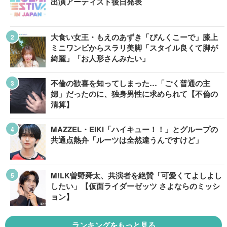
出演アーティスト後日発表
大食い女王・もえのあずき「ぴんくこーで」膝上
ミニワンピからスラリ美脚「スタイル良くて脚が
綺麗」「お人形さんみたい」
不倫の歓喜を知ってしまった…「ごく普通の主
婦」だったのに、独身男性に求められて【不倫の
清算】
MAZZEL・EIKI「ハイキュー！！」とグループの
共通点熱弁「ルーツは全然違うんですけど」
M!LK曽野舜太、共演者を絶賛「可愛くてよしよし
したい」【仮面ライダーゼッツ さよならのミッシ
ョン】
ランキングをもっと見る