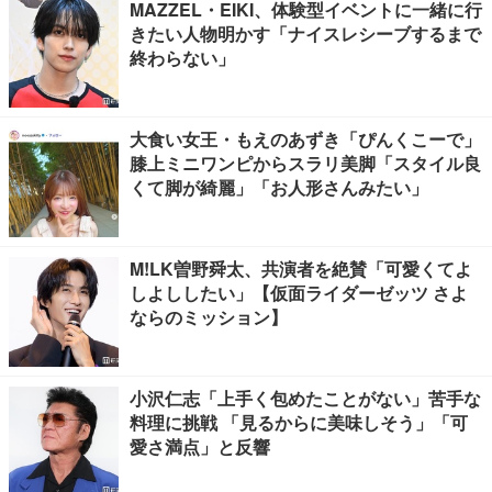
MAZZEL・EIKI、体験型イベントに一緒に行
きたい人物明かす「ナイスレシーブするまで
終わらない」
大食い女王・もえのあずき「ぴんくこーで」
膝上ミニワンピからスラリ美脚「スタイル良
くて脚が綺麗」「お人形さんみたい」
M!LK曽野舜太、共演者を絶賛「可愛くてよ
しよししたい」【仮面ライダーゼッツ さよ
ならのミッション】
小沢仁志「上手く包めたことがない」苦手な
料理に挑戦 「見るからに美味しそう」「可
愛さ満点」と反響