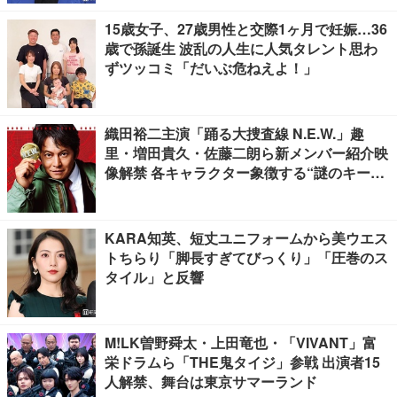
15歳女子、27歳男性と交際1ヶ月で妊娠…36
歳で孫誕生 波乱の人生に人気タレント思わ
ずツッコミ「だいぶ危ねえよ！」
織田裕二主演「踊る大捜査線 N.E.W.」趣
里・増田貴久・佐藤二朗ら新メンバー紹介映
像解禁 各キャラクター象徴する“謎のキーワ
ード”も
KARA知英、短丈ユニフォームから美ウエス
トちらり「脚長すぎてびっくり」「圧巻のス
タイル」と反響
M!LK曽野舜太・上田竜也・「VIVANT」富
栄ドラムら「THE鬼タイジ」参戦 出演者15
人解禁、舞台は東京サマーランド