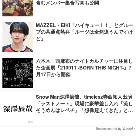
含むメンバー集合写真も公開
MAZZEL・EIKI「ハイキュー！！」とグルー
プの共通点熱弁「ルーツは全然違うんですけ
ど」
六本木・西麻布のナイトカルチャーに注目し
た企画展『210911 -BORN THIS NIGHT-』7
月17日から開催
Snow Man深澤辰哉、timelesz寺西拓人出演
「ラストノート」現場に豪華差し入れ「流し
そうめんはレベチ」「想像超えてきた」と絶
賛の声
Recommended by