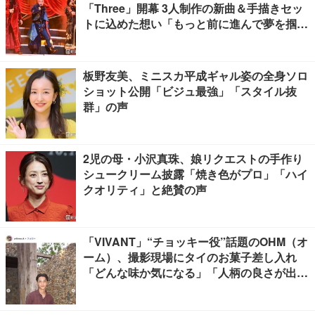
「Three」開幕 3人制作の新曲＆手描きセッ
トに込めた想い「もっと前に進んで夢を掴み
たい」【ゲネプロレポ】
板野友美、ミニスカ平成ギャル姿の全身ソロ
ショット公開「ビジュ最強」「スタイル抜
群」の声
2児の母・小沢真珠、娘リクエストの手作り
シュークリーム披露「焼き色がプロ」「ハイ
クオリティ」と絶賛の声
「VIVANT」“チョッキー役”話題のOHM（オ
ーム）、撮影現場にタイのお菓子差し入れ
「どんな味か気になる」「人柄の良さが出て
る」