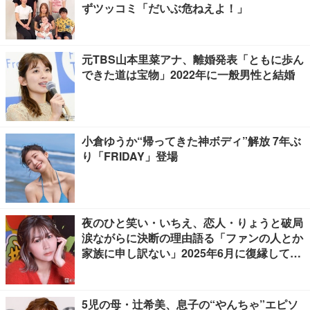
ずツッコミ「だいぶ危ねえよ！」
元TBS山本里菜アナ、離婚発表「ともに歩ん
できた道は宝物」2022年に一般男性と結婚
小倉ゆうか“帰ってきた神ボディ”解放 7年ぶ
り「FRIDAY」登場
夜のひと笑い・いちえ、恋人・りょうと破局
涙ながらに決断の理由語る「ファンの人とか
家族に申し訳ない」2025年6月に復縁してい
た
5児の母・辻希美、息子の“やんちゃ”エピソ