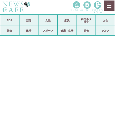
当たる占い師
占い
登録•
ログイン
マイルーム
面白ネタ
ホーム
TOP
芸能
女性
恋愛
お金
雑学
社会
政治
社会
政治
スポーツ
健康・生活
動物
グルメ
経済
海外
芸能
スポーツ
恋愛
ビックリ
コメントポスト
アリ／ナシ
リリース
ショップ
登録・ログイン/マイルーム