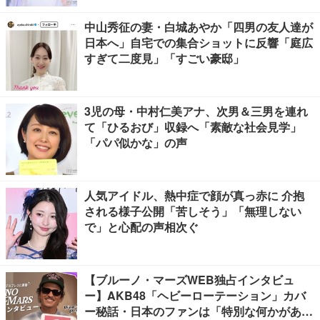
中山秀征の妻・白城あやか「四男の友人達が
日本へ」自宅での集合ショットに反響「庭広
すぎて二度見」「すごい豪邸」
3児の母・中村仁美アナ、次男＆三男を連れ
て「ひるおび」収録へ「素敵な社会見学」
「パパ似かな」の声
人気アイドル、熱中症で顔が真っ赤に 介抱
される様子公開「苦しそう」「無理しない
で」と心配の声相次ぐ
【ブルーノ・マーズWEB独占インタビュ
ー】AKB48「ヘビーローテーション」カバ
ー秘話・日本のファンは「特別な何かがあ