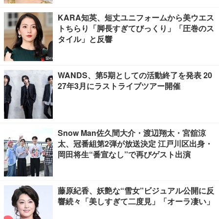
KARA知英、短丈ユニフォームから美ウエス
トちらり「脚長すぎてびっくり」「圧巻のス
タイル」と反響
WANDS、第5期としての活動終了を発表 20
27年3月にラストライブツアー開催
Snow Man佐久間大介・渡辺翔太・宮舘涼
太、冠番組第2弾が放送決定 江戸川区出身・
岡田将生“番宣なし”で再びゲスト出演
藤原紀香、妖艶な“雪女”ビジュアル公開に反
響続々「美しすぎて二度見」「オーラ凄い」