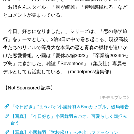
「お姉さんスタイル」「脚が綺麗」「透明感憧れる」など
とコメントが集まっている。
「今日、好きになりました。」シリーズは、「恋の修学旅
行」をテーマとして、2泊3日の中で巻き起こる、現役高校
生たちのリアルで等身大な本気の恋と青春の模様を追いか
けた恋愛番組。小國は「夏休み編2023」「卒業編2024inセ
ブ島」に参加した。雑誌「Seventeen」（集英社）専属モ
デルとしても活動している。（modelpress編集部）
【Not Sponsored 記事】
《モデルプレス》
「今日好き」“まうバオ”小國舞羽＆Baoカップル、破局報告
【写真】「今日好き」小國舞羽＆バオ、可愛らしく頬掴み
合う
【写真】小國舞羽「学校帰り」へそ出しファッション