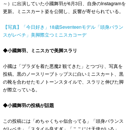
～）に出演していた小國舞羽が6月3日、自身のInstagramを
更新。ミニスカート姿を公開し、反響が寄せられている。
【写真】「今日好き」18歳Seventeenモデル「頭身バラン
スがレベチ」美脚際立つミニスカコーデ
◆小國舞羽、ミニスカで美脚スラリ
小國は「プラダを着た悪魔2 観てきた」とつづり、写真を
投稿。黒のノースリーブトップスに白いミニスカート、黒
の靴を合わせたモノトーンスタイルで、スラリと伸びた脚
が際立っている。
◆小國舞羽の投稿が話題
この投稿には「めちゃくちゃ似合ってる」「頭身バランス
がレベチ」「スタイル良すぎ」「ここには天使がいる」