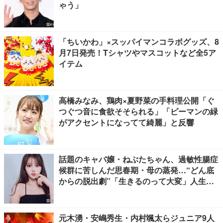
ゃう」
「ちいかわ」×スッパイマンコラボグッズ、8
月7日発売！Tシャツやマスコットなど全5ア
イテム
高橋みなみ、鶏肉×夏野菜の手料理公開「ぐ
つぐつ音に食欲そそられる」「ピーマンの緑
がアクセントになってて綺麗」と反響
話題のキャバ嬢・ねぶたちゃん、過敏性腸症
候群に苦しんだ思春期・母の蒸発…“どん底
からの脱出劇”「生きるのって大変」人生変
えた言葉とは【インタビュー連載Vol.1】
元木湧・安嶋秀生・内村颯太らジュニア9人