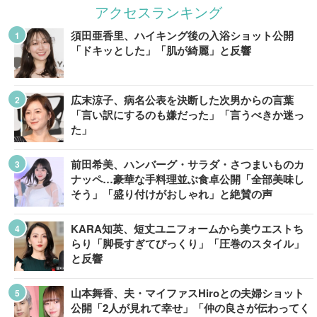
アクセスランキング
須田亜香里、ハイキング後の入浴ショット公開
「ドキッとした」「肌が綺麗」と反響
広末涼子、病名公表を決断した次男からの言葉
「言い訳にするのも嫌だった」「言うべきか迷っ
た」
前田希美、ハンバーグ・サラダ・さつまいものカ
ナッペ…豪華な手料理並ぶ食卓公開「全部美味し
そう」「盛り付けがおしゃれ」と絶賛の声
KARA知英、短丈ユニフォームから美ウエストち
らり「脚長すぎてびっくり」「圧巻のスタイル」
と反響
山本舞香、夫・マイファスHiroとの夫婦ショット
公開「2人が見れて幸せ」「仲の良さが伝わってく