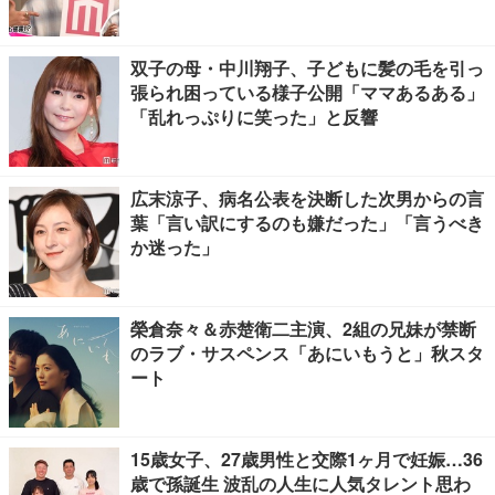
る」…来日公演への期待語る
双子の母・中川翔子、子どもに髪の毛を引っ
張られ困っている様子公開「ママあるある」
「乱れっぷりに笑った」と反響
広末涼子、病名公表を決断した次男からの言
葉「言い訳にするのも嫌だった」「言うべき
か迷った」
榮倉奈々＆赤楚衛二主演、2組の兄妹が禁断
のラブ・サスペンス「あにいもうと」秋スタ
ート
15歳女子、27歳男性と交際1ヶ月で妊娠…36
歳で孫誕生 波乱の人生に人気タレント思わ