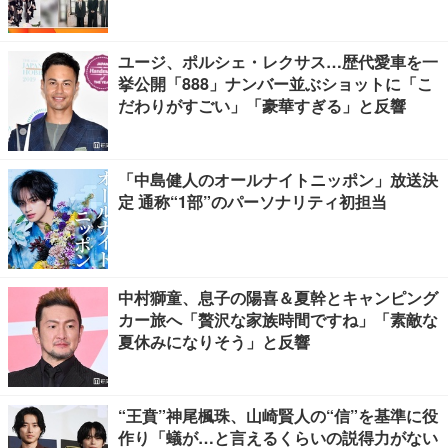
ユージ、ポルシェ・レクサス…歴代愛車を一
挙公開「888」ナンバー並ぶショットに「こ
だわりがすごい」「豪華すぎる」と反響
「中島健人のオールナイトニッポン」放送決
定 通称“1部”のパーソナリティ初担当
中村獅童、息子の陽喜＆夏幹とキャンピング
カー旅へ「贅沢な家族時間ですね」「素敵な
夏休みになりそう」と反響
“王賁”神尾楓珠、山崎賢人の“信”を基準に役
作り「蟻が…と言えるくらいの説得力がない