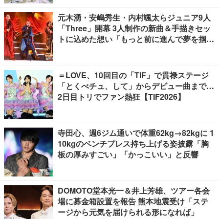
元木湧・安嶋秀生・内村颯太らジュニア9人
「Three」開幕 3人制作の新曲＆手描きセッ
トに込めた想い「もっと前に進んで夢を掴み
たい」【ゲネプロレポ】
＝LOVE、10回目の「TIF」で貫禄ステージ
「とくべチュ、して」からデビュー曲まで…
2日目トリでファン熱狂【TIF2026】
寺田心、週6ジム通いで体重62kg→82kgに 1
10kgのベンチプレス持ち上げる姿披露「胸
板の厚みすごい」「かっこいい」と反響
DOMOTO堂本光一＆井上芳雄、ツアー各会
場に募金箱設置を報告 熊本地震受け「ステ
ージから元気を届けられる形になれば」