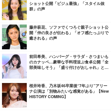
ショット公開「ビジュ最強」「スタイル抜
群」の声
藤井萩花、ソファでくつろぐ親子ショット公
開「仲の良さが伝わる」「オフ感たっぷりで
癒される」の声
前田希美、ハンバーグ・サラダ・さつまいも
のカナッペ…豪華な手料理並ぶ食卓公開「全
部美味しそう」「盛り付けがおしゃれ」と絶
賛の声
桜井玲香、乃木坂46卒業後“7年ぶり”アリー
ナ公演は「別物みたいな感覚がある」【New
HISTORY COMING】