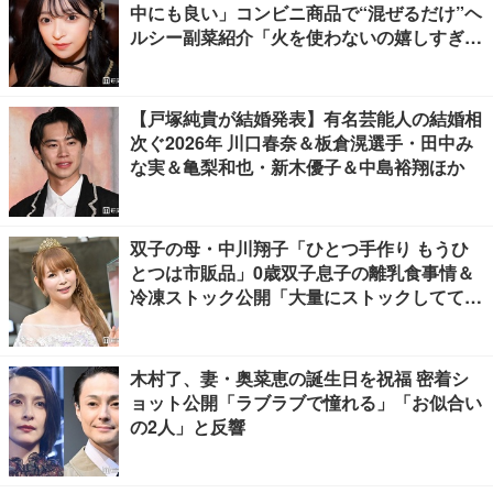
中にも良い」コンビニ商品で“混ぜるだけ”ヘ
ルシー副菜紹介「火を使わないの嬉しすぎ
る」「タンパク質たっぷりで最高」の声
【戸塚純貴が結婚発表】有名芸能人の結婚相
次ぐ2026年 川口春奈＆板倉滉選手・田中み
な実＆亀梨和也・新木優子＆中島裕翔ほか
双子の母・中川翔子「ひとつ手作り もうひ
とつは市販品」0歳双子息子の離乳食事情＆
冷凍ストック公開「大量にストックしてて尊
敬」「市販品って本当に助かる」の声
木村了、妻・奥菜恵の誕生日を祝福 密着シ
ョット公開「ラブラブで憧れる」「お似合い
の2人」と反響