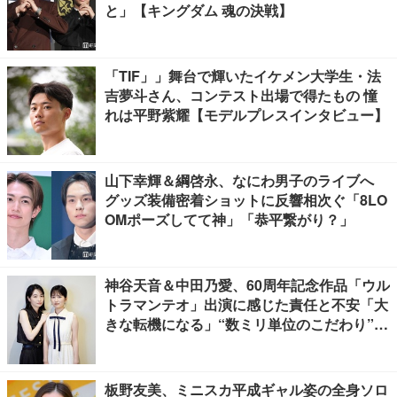
と」【キングダム 魂の決戦】
「TIF」」舞台で輝いたイケメン大学生・法
吉夢斗さん、コンテスト出場で得たもの 憧
れは平野紫耀【モデルプレスインタビュー】
山下幸輝＆綱啓永、なにわ男子のライブへ
グッズ装備密着ショットに反響相次ぐ「8LO
OMポーズしてて神」「恭平繋がり？」
神谷天音＆中田乃愛、60周年記念作品「ウル
トラマンテオ」出演に感じた責任と不安「大
きな転機になる」“数ミリ単位のこだわり”特
撮技術に圧倒【インタビュー】
板野友美、ミニスカ平成ギャル姿の全身ソロ