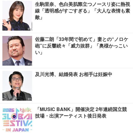
生駒里奈、色白美肌際立つノースリ姿に熱視
線「透明感がすごすぎる」「大人な表情も素
敵」
佐藤二朗「33年間で初めて」妻との“ノロケ
砲”に反響続々「威力抜群」「奥様かっこい
い」
及川光博、結婚発表 お相手は妊娠中
「MUSIC BANK」開催決定 2年連続国立競
技場・出演アーティスト後日発表