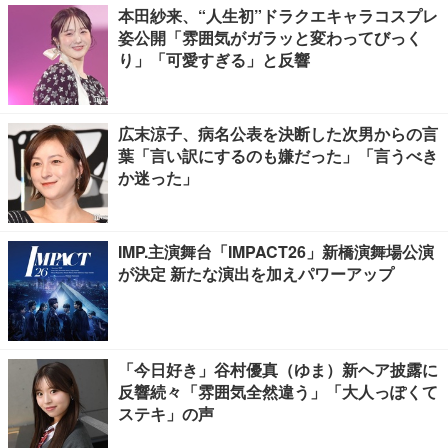
本田紗来、“人生初”ドラクエキャラコスプレ
姿公開「雰囲気がガラッと変わってびっく
り」「可愛すぎる」と反響
広末涼子、病名公表を決断した次男からの言
葉「言い訳にするのも嫌だった」「言うべき
か迷った」
IMP.主演舞台「IMPACT26」新橋演舞場公演
が決定 新たな演出を加えパワーアップ
「今日好き」谷村優真（ゆま）新ヘア披露に
反響続々「雰囲気全然違う」「大人っぽくて
ステキ」の声