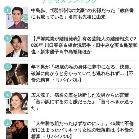
中島歩、“明治時代の文豪”の玄孫だった「教科書
にも載っている」名前も先祖に由来
【戸塚純貴が結婚発表】有名芸能人の結婚相次ぐ2
026年 川口春奈＆板倉滉選手・田中みな実＆亀梨和
也・新木優子＆中島裕翔ほか
年下男が「45歳の私の身体に夢中になる」快楽。
破滅に向かうと分かっていても逃れられず…【不
倫の精算 ・リバイバル】
広末涼子、病名公表を決断した次男からの言葉
「言い訳にするのも嫌だった」「言うべきか迷っ
た」
「人生勝ち組だったはずなのに…」。45歳で不倫
沼にはまったバリキャリ女性の転落劇は【不倫の
精算 ・リバイバル】