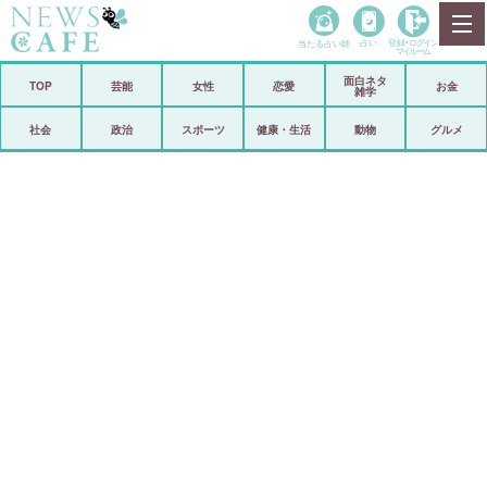
当たる占い師
占い
登録•
ログイン
マイルーム
面白ネタ
ホーム
TOP
芸能
女性
恋愛
お金
雑学
社会
政治
社会
政治
スポーツ
健康・生活
動物
グルメ
経済
海外
芸能
スポーツ
恋愛
ビックリ
コメントポスト
アリ／ナシ
リリース
ショップ
登録・ログイン/マイルーム