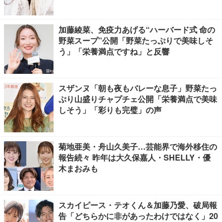
加藤綾菜、免疫力あげる“ハーバード式 命の
野菜スープ”公開「野菜たっぷりで美味しそ
う」「栄養満点ですね」と反響
スザンヌ「朝も夜もバレーな息子」野菜たっ
ぷり山盛りチャプチェ公開「栄養満点で美味
しそう」「彩りも完璧」の声
菊地亜美・舟山久美子…芸能界で海外移住の
報告続々 昨年は大久保嘉人・SHELLY・優
木まおみも
スカイピース・テオくん＆加藤乃愛、破局報
告「どちらかに非があったわけではなく」20