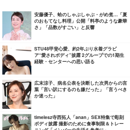
安藤優子、蛤のしゃぶしゃぶ・がめ煮…「夏
のおもてなし料理」公開「料亭のような豪華
さ」「品数がすごい」と反響
STU48甲斐心愛、約2年ぶり水着グラビ
ア“愛されボディ”披露 2グループでの1期生
経験・センターへの思い語る
広末涼子、病名公表を決断した次男からの言
葉「言い訳にするのも嫌だった」「言うべき
か迷った」
timelesz寺西拓人「anan」SEX特集で彫刻
ボディ披露 撮影のために食事制限＆トレー
ニング「メンバーの生活を参考に」