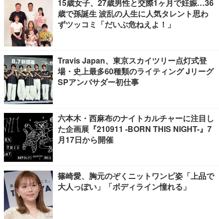
15歳女子、27歳男性と交際1ヶ月で妊娠…36
歳で孫誕生 波乱の人生に人気タレント思わ
ずツッコミ「だいぶ危ねえよ！」
Travis Japan、東京スカイツリー点灯式登
場・史上最多60種類のライティング Jリーグ
SPアンバサダー初仕事
六本木・西麻布のナイトカルチャーに注目し
た企画展『210911 -BORN THIS NIGHT-』7
月17日から開催
篠崎愛、胸元のぞくニットワンピ姿「上品で
大人っぽい」「ボディライン憧れる」