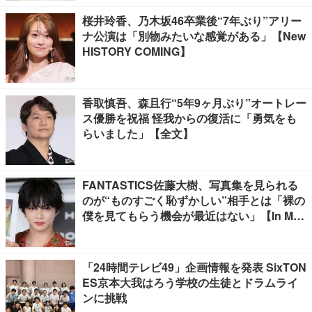
桜井玲香、乃木坂46卒業後“7年ぶり”アリー
ナ公演は「別物みたいな感覚がある」【New
HISTORY COMING】
香取慎吾、森且行“5年9ヶ月ぶり”オートレー
ス優勝を祝福 怪我からの復活に「勇気をも
らいました」【全文】
FANTASTICS佐藤大樹、写真集を見られる
のが“ものすごく恥ずかしい”相手とは「裸の
僕を見てもらう機会が最近はない」【In Moti
on】
「24時間テレビ49」企画情報を発表 SixTON
ES京本大我はろう学校の生徒とドラムライ
ンに挑戦