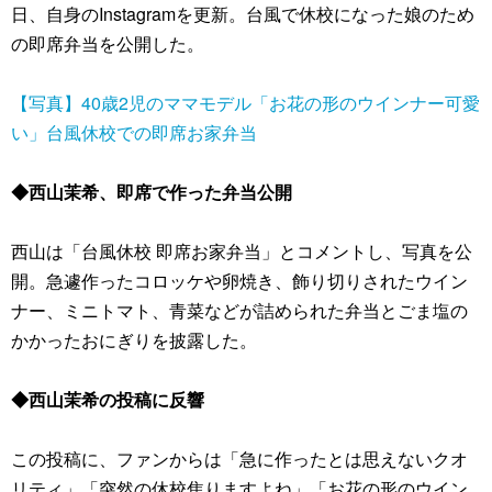
日、自身のInstagramを更新。台風で休校になった娘のため
の即席弁当を公開した。
【写真】40歳2児のママモデル「お花の形のウインナー可愛
い」台風休校での即席お家弁当
◆西山茉希、即席で作った弁当公開
西山は「台風休校 即席お家弁当」とコメントし、写真を公
開。急遽作ったコロッケや卵焼き、飾り切りされたウイン
ナー、ミニトマト、青菜などが詰められた弁当とごま塩の
かかったおにぎりを披露した。
◆西山茉希の投稿に反響
この投稿に、ファンからは「急に作ったとは思えないクオ
リティ」「突然の休校焦りますよね」「お花の形のウイン