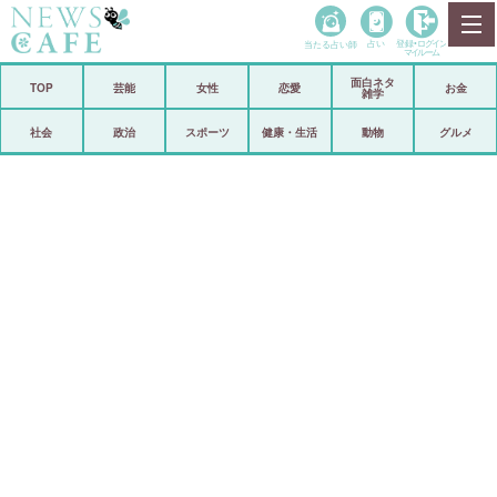
当たる占い師
占い
登録•
ログイン
マイルーム
面白ネタ
ホーム
TOP
芸能
女性
恋愛
お金
雑学
社会
政治
社会
政治
スポーツ
健康・生活
動物
グルメ
経済
海外
芸能
スポーツ
恋愛
ビックリ
コメントポスト
アリ／ナシ
リリース
ショップ
登録・ログイン/マイルーム