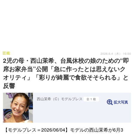
芸能
2026.6.4（木） 16:00
2児の母・西山茉希、台風休校の娘のための“即
席お家弁当”公開「急に作ったとは思えないク
オリティ」「彩りが綺麗で食欲そそられる」と
反響
西山茉希（C）モデルプレス
全 1 枚
拡大写真
【モデルプレス＝2026/06/04】モデルの西山茉希が6月3