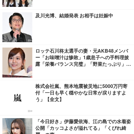
及川光博、結婚発表 お相手は妊娠中
ロッテ石川柊太選手の妻・元AKB48メンバ
ー「お味噌汁は惨敗」1歳息子への手料理披
露「栄養バランス完璧」「野菜たっぷり」の
声
株式会社嵐、熊本地震被災地に5000万円寄
付「一日も早く穏やかな日常が戻りますよ
う」【全文】
「今日好き」伊藤愛依海、江の島での水着姿
公開「カッコよさが溢れてる」「くびれ綺