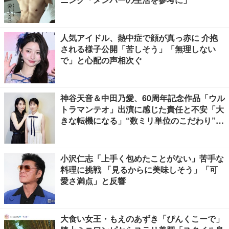
人気アイドル、熱中症で顔が真っ赤に 介抱
される様子公開「苦しそう」「無理しない
で」と心配の声相次ぐ
神谷天音＆中田乃愛、60周年記念作品「ウル
トラマンテオ」出演に感じた責任と不安「大
きな転機になる」“数ミリ単位のこだわり”特
撮技術に圧倒【インタビュー】
小沢仁志「上手く包めたことがない」苦手な
料理に挑戦 「見るからに美味しそう」「可
愛さ満点」と反響
大食い女王・もえのあずき「ぴんくこーで」