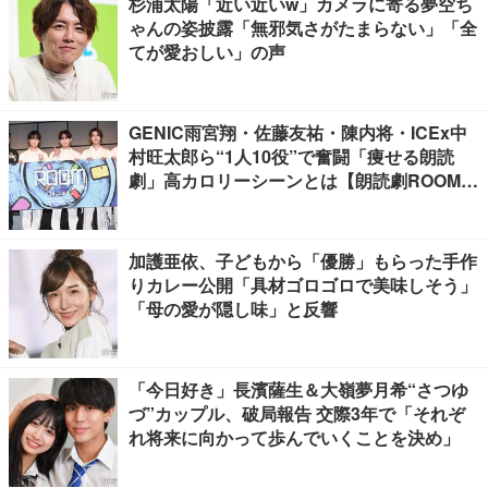
杉浦太陽「近い近いw」カメラに寄る夢空ち
ゃんの姿披露「無邪気さがたまらない」「全
てが愛おしい」の声
GENIC雨宮翔・佐藤友祐・陳内将・ICEx中
村旺太郎ら“1人10役”で奮闘「痩せる朗読
劇」高カロリーシーンとは【朗読劇ROOM2
026】
加護亜依、子どもから「優勝」もらった手作
りカレー公開「具材ゴロゴロで美味しそう」
「母の愛が隠し味」と反響
「今日好き」長濱薩生＆大嶺夢月希“さつゆ
づ”カップル、破局報告 交際3年で「それぞ
れ将来に向かって歩んでいくことを決め」