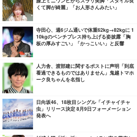
膝上ミニワンピからスラリ美脚「スタイル良
くて脚が綺麗」「お人形さんみたい」
寺田心、週6ジム通いで体重62kg→82kgに 1
10kgのベンチプレス持ち上げる姿披露「胸
板の厚みすごい」「かっこいい」と反響
人力舎、渡部建に関するポストに声明「到底
看過できるものではありません」鬼越トマホ
ーク良ちゃんを名指し
日向坂46、18枚目シングル「イチャイチャ
虫」リリース決定 8月9日フォーメーション
発表へ