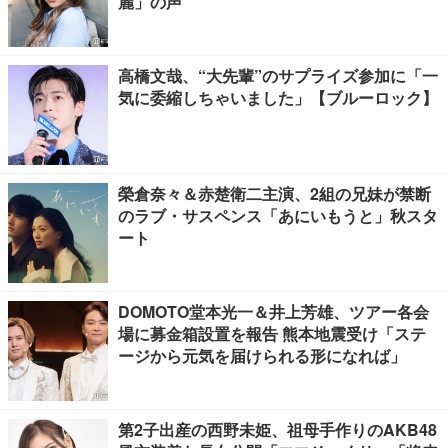
麗」の声
高橋文哉、“大先輩”のサプライズ参加に「一
気に委縮しちゃいました」【ブルーロック】
榮倉奈々＆赤楚衛二主演、2組の兄妹が禁断
のラブ・サスペンス「あにいもうと」秋スタ
ート
DOMOTO堂本光一＆井上芳雄、ツアー各会
場に募金箱設置を報告 熊本地震受け「ステ
ージから元気を届けられる形になれば」
第2子出産の西野未姫、祖母手作りのAKB48