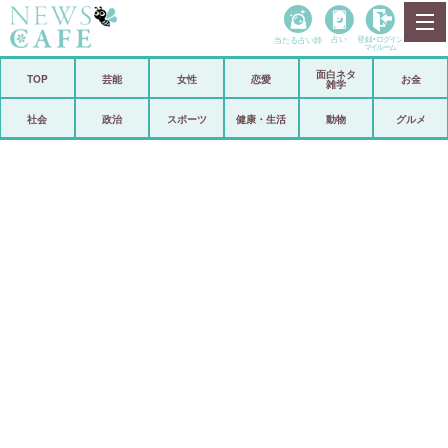
当たる占い師
占い
登録•
ログイン
マイルーム
面白ネタ
ホーム
TOP
芸能
女性
恋愛
お金
雑学
社会
政治
社会
政治
スポーツ
健康・生活
動物
グルメ
経済
海外
芸能
スポーツ
恋愛
ビックリ
コメントポスト
アリ／ナシ
リリース
ショップ
登録・ログイン/マイルーム