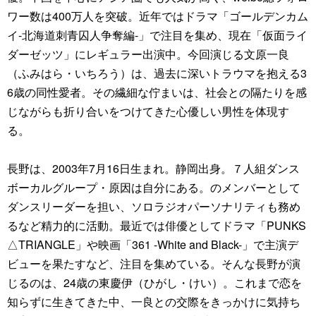
ワー数は400万人を突破。近年ではドラマ「ゴールデンカム
イ-北海道刺青囚人争奪編-」で注目を集め、現在「仮面ライ
ダーゼッツ」にレギュラー出演中。今回演じる文原一良
（ふみはら・いちろう）は、過去に深いトラウマを抱える3
6歳の同性愛者。その繊細な佇まいは、社会との隔たりを感
じながらも折り合いをつけてきた心優しい男性を体現す
る。
長野は、2003年7月16日生まれ。静岡出身。７人組ダンス
ボーカルグループ・原因は自分にある。のメンバーとして
ダンスリーダーを担い、ソロラジオパーソナリティも務め
るなど精力的に活動。最近では俳優としてドラマ「PUNKS
△TRIANGLE」や映画「361 -White and Black-」で主演デ
ビューを果たすなど、注目を集めている。そんな長野が演
じるのは、24歳の東慶伊（ひがし・けい）。これまで恋を
知らずに生きてきた中、一良との交際をきっかけに気持ち