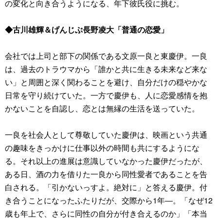
の変化と向き合うようになる、年下彼氏役に挑む。
◆古川雄輝＆げんじぶ長野凌大「普通の恋愛」
会社では上司と部下の関係である文原一良と東慶伊。一良
は、過去のトラウマから「誰かと共に生きる未来など来な
い」と周囲と深く関わることを避け、自分だけの穏やかな
日常を守り続けていた。一方で慶伊も、人に恋愛感情を抱
かないことを自認し、恋とは無縁の生活を送っていた。
一良を社会人として尊敬していた慶伊は、映画という共通
の趣味をきっかけに仕事以外の時間も共にするようにな
る。それ以上の進展は意識していなかった慶伊だったが、
ある日、酒の力を借りた一良から同性愛者であることを告
白される。「引かないっすよ。絶対に」と答える慶伊。付
き合うことになったふたりだが、交際から1年―。「なぜ12
歳も年上で、さらに同性の自分が付き合えるのか」「本当