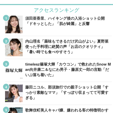
アクセスランキング
須田亜香里、ハイキング後の入浴ショット公開
「ドキッとした」「肌が綺麗」と反響
内山理名「薬味もできるだけ沢山がよい」夏野菜
使った手料理に絶賛の声「お店のクオリティ」
「暑い時でも食べやすそう」
timelesz篠塚大輝「カウコン」で救われたSnow M
an向井康二＆なにわ男子・藤原丈一郎の言動「だ
いぶ落ち着いた」
藤田ニコル、那須旅行での親子ショット公開「す
っかり素敵なママ」「すっぽり収まってて可愛す
ぎる」
歌舞伎町美人キャバ嬢、嫌われる客の特徴明かす