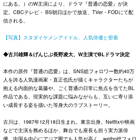
にある。）のW主演により、ドラマ『普通の恋愛』が決
定。CBCテレビ・ BS朝日ほかで放送、TVer・FODにて配
信される。
【写真】スタダイケメンアイドル、人気俳優と密着
◆古川雄輝＆げんじぶ長野凌大、W主演でBLドラマ決定
本作の原作『普通の恋愛』は、SNS総フォロワー数約40万
人を誇る人気漫画家・直正也氏が描くキャラクターたちが
抱える内面的な葛藤や、ごく普通の日常に焦点を当てたBL
作品である。現実的な課題に悩みながらも、互いに寄り添
い成長する姿を描いた等身大のラブストーリー。
古川は、1987年12月18日生まれ。東京出身。Netflixや映画
などで主演を務めるほか、舞台でも座長も担う実力派俳
優。中国を中心にアジア圏でも人気が高く、weibo総フォロ