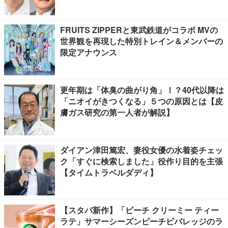
FRUITS ZIPPERと東武鉄道がコラボ MVの
世界観を再現した特別トレイン＆メンバーの
限定アナウンス
更年期は「体臭の曲がり角」！？40代以降は
「ニオイがきつくなる」５つの原因とは【皮
膚ガス研究の第一人者が解説】
ダイアン津田篤宏、妻役女優の水着姿チェッ
ク「すぐに検索しました」役作り目的を主張
【タイムトラベルダディ】
【スタバ新作】「ピーチ クリーミー ティー
ラテ」サマーシーズンピーチビバレッジのラ