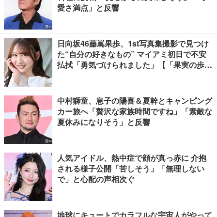
愛さ満点」と反響
日向坂46藤嶌果歩、1st写真集撮影で見つけ
た“自分の好きなもの” マイアミ初日で不安
払拭「勇気づけられました」【「果実の歩
幅」インタビュー】
中村獅童、息子の陽喜＆夏幹とキャンピング
カー旅へ「贅沢な家族時間ですね」「素敵な
夏休みになりそう」と反響
人気アイドル、熱中症で顔が真っ赤に 介抱
される様子公開「苦しそう」「無理しない
で」と心配の声相次ぐ
地球にキュートでカラフルな宇宙人がやって