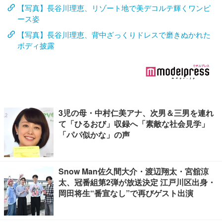
【写真】長谷川理恵、リゾート地で美デコルテ輝くワンピ
ース姿
【写真】長谷川理恵、背中ざっくりドレスで磨きぬかれた
ボディ披露
3児の母・中村仁美アナ、次男＆三男を連れ
て「ひるおび」収録へ「素敵な社会見学」
「パパ似かな」の声
Snow Man佐久間大介・渡辺翔太・宮舘涼
太、冠番組第2弾が放送決定 江戸川区出身・
岡田将生“番宣なし”で再びゲスト出演