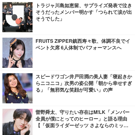
トラジャ川島如恵留、サプライズ発表で泣き
そうだったメンバー明かす「つられて涙が出
そうでした」
FRUITS ZIPPER鎮西寿々歌、体調不良でイ
ベント欠席 6人体制でパフォーマンスへ
スピードワゴン井戸田潤の美人妻「寝起きか
らニコニコ」次男の姿公開「朝から幸せすぎ
る」「無邪気な笑顔が可愛い」の声
曽野舜太、守りたい存在はM!LK「メンバー
全員が僕にとってのヒーロー」と語る理由
【「仮面ライダーゼッツ さよならのミッシ
ョン」インタビュー】