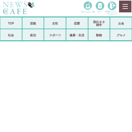
当たる占い師
占い
登録•
ログイン
マイルーム
面白ネタ
ホーム
TOP
芸能
女性
恋愛
お金
雑学
社会
政治
社会
政治
スポーツ
健康・生活
動物
グルメ
経済
海外
芸能
スポーツ
恋愛
ビックリ
コメントポスト
アリ／ナシ
リリース
ショップ
登録・ログイン/マイルーム