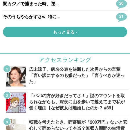
アクセスランキング
広末涼子、病名公表を決断した次男からの言葉
「言い訳にするのも嫌だった」「言うべきか迷っ
た」
「パパの方が好きだってさ！」謎のマウントを取
られながらも、深夜に山を歩いて越えてまで私が
働く理由【なぜ彼女は離婚したのか？ #39】
転職を考えたとき、貯蓄額が「200万円」ないと安
心して辞めらないって本当？無収入期間の生活費