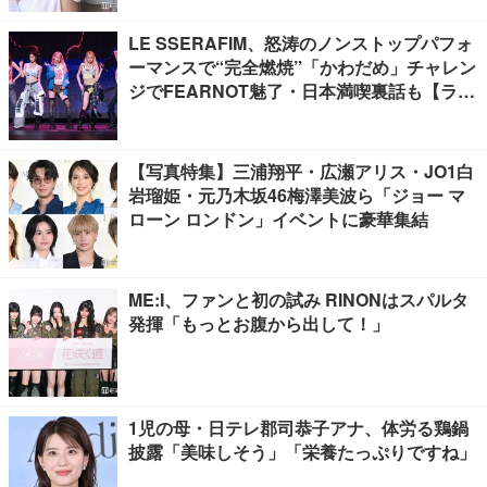
LE SSERAFIM、怒涛のノンストップパフォ
ーマンスで“完全燃焼”「かわだめ」チャレン
ジでFEARNOT魅了・日本満喫裏話も【ライ
ブレポート】
【写真特集】三浦翔平・広瀬アリス・JO1白
岩瑠姫・元乃木坂46梅澤美波ら「ジョー マ
ローン ロンドン」イベントに豪華集結
ME:I、ファンと初の試み RINONはスパルタ
発揮「もっとお腹から出して！」
1児の母・日テレ郡司恭子アナ、体労る鶏鍋
披露「美味しそう」「栄養たっぷりですね」