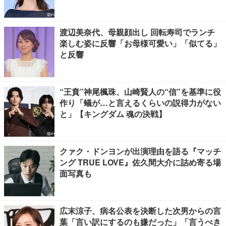
渡辺美奈代、母親顔出し 回転寿司でランチ
楽しむ姿に反響「お母様可愛い」「似てる」
と反響
“王賁”神尾楓珠、山崎賢人の“信”を基準に役
作り「蟻が…と言えるくらいの説得力がない
と」【キングダム 魂の決戦】
クァク・ドンヨンが出演理由を語る『マッチ
ング TRUE LOVE』佐久間大介に詰め寄る場
面写真も
広末涼子、病名公表を決断した次男からの言
葉「言い訳にするのも嫌だった」「言うべき