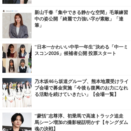
新山千春「集中できる静かな空間」毛筆練習
中の姿公開「綺麗で力強い字が素敵」「達
筆」
“日本一かわいい中学一年生”決める「中一ミ
スコン2026」候補者公開 投票スタート
乃木坂46ら坂道グループ、熊本地震受けライ
ブ会場で募金実施「今後も復興のお力になれ
る活動を続けていきたい」【会場一覧】
“蒙恬”志尊淳、初乗馬で高速トラック追走
馬シーン増加の撮影秘話明かす【キングダム
魂の決戦】