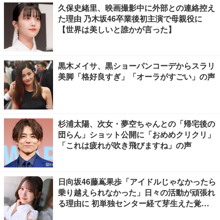
久保史緒里、映画撮影中に外部との連絡控え
た理由 乃木坂46卒業後初主演で母親役に
【世界は美しいと誰かが言った】
黒木メイサ、黒ショーパンコーデからスラリ
美脚「格好良すぎ」「オーラがすごい」の声
杉浦太陽、次女・夢空ちゃんとの「帰宅後の
団らん」ショット公開に「おめめクリクリ」
「これは疲れが吹き飛びますね」の声
日向坂46藤嶌果歩「アイドルじゃなかったら
乗り越えられなかった」日々の活動が頑張れ
る理由に 初単独センター経て芽生えた覚悟
も【「果実の歩幅」インタビュー】