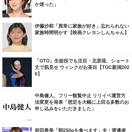
か迷った」
伊藤沙莉「異常に家族が好き」忘れられない
家族時間明かす【映画クレヨンしんちゃん】
「GTO」生徒役でも注目・北里琉、ショート
丈で肌見せ ウィンクがお茶目【TGC新潟202
6】
中島健人、フリー観覧中止 リリイベ運営方
法変更を発表「想定を大幅に上回る多数のお
申し込みをいただきました」
前田希美「朝250gを食べます」夫・渡邊凌