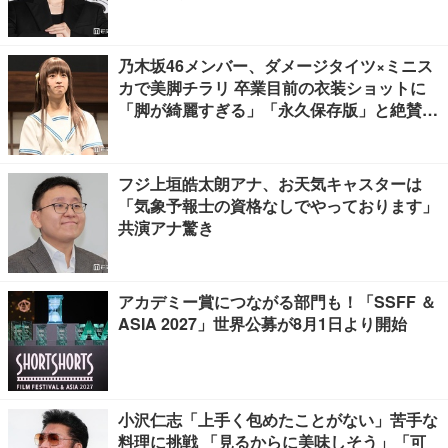
乃木坂46メンバー、ダメージタイツ×ミニス
カで美脚チラリ 卒業目前の衣装ショットに
「脚が綺麗すぎる」「永久保存版」と絶賛の
声
フジ上垣皓太朗アナ、お天気キャスターは
「気象予報士の資格なしでやっております」
共演アナ驚き
アカデミー賞につながる部門も！「SSFF ＆
ASIA 2027」世界公募が8月1日より開始
小沢仁志「上手く包めたことがない」苦手な
料理に挑戦 「見るからに美味しそう」「可