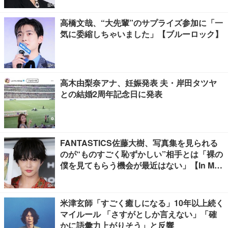
高橋文哉、“大先輩”のサプライズ参加に「一
気に委縮しちゃいました」【ブルーロック】
高木由梨奈アナ、妊娠発表 夫・岸田タツヤ
との結婚2周年記念日に発表
FANTASTICS佐藤大樹、写真集を見られる
のが“ものすごく恥ずかしい”相手とは「裸の
僕を見てもらう機会が最近はない」【In Moti
on】
米津玄師「すごく癒しになる」10年以上続く
マイルール 「さすがとしか言えない」「確
かに語彙力上がりそう」と反響