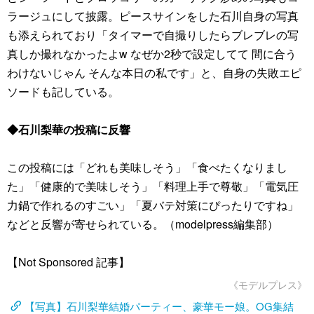
ラージュにして披露。ピースサインをした石川自身の写真
も添えられており「タイマーで自撮りしたらブレブレの写
真しか撮れなかったよw なぜか2秒で設定してて 間に合う
わけないじゃん そんな本日の私です」と、自身の失敗エピ
ソードも記している。
◆石川梨華の投稿に反響
この投稿には「どれも美味しそう」「食べたくなりまし
た」「健康的で美味しそう」「料理上手で尊敬」「電気圧
力鍋で作れるのすごい」「夏バテ対策にぴったりですね」
などと反響が寄せられている。（modelpress編集部）
【Not Sponsored 記事】
《モデルプレス》
【写真】石川梨華結婚パーティー、豪華モー娘。OG集結