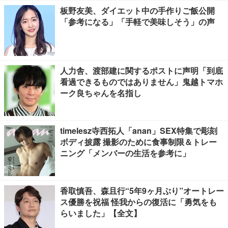
板野友美、ダイエット中の手作りご飯公開
「参考になる」「手軽で美味しそう」の声
人力舎、渡部建に関するポストに声明「到底
看過できるものではありません」鬼越トマホ
ーク良ちゃんを名指し
timelesz寺西拓人「anan」SEX特集で彫刻
ボディ披露 撮影のために食事制限＆トレー
ニング「メンバーの生活を参考に」
香取慎吾、森且行“5年9ヶ月ぶり”オートレー
ス優勝を祝福 怪我からの復活に「勇気をも
らいました」【全文】