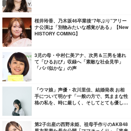
桜井玲香、乃木坂46卒業後“7年ぶり”アリー
ナ公演は「別物みたいな感覚がある」【New
HISTORY COMING】
3児の母・中村仁美アナ、次男＆三男を連れ
て「ひるおび」収録へ「素敵な社会見学」
「パパ似かな」の声
「ウマ娘」声優・衣川里佳、結婚発表 お相
手について明かす「一般の方で、気ままな性
格の私を、時に厳しく、そしてとても優し
く、全力でサポートしてくれる方です」
第2子出産の西野未姫、祖母手作りのAKB48
風衣装着た長女公開「ママそっくり」「将来