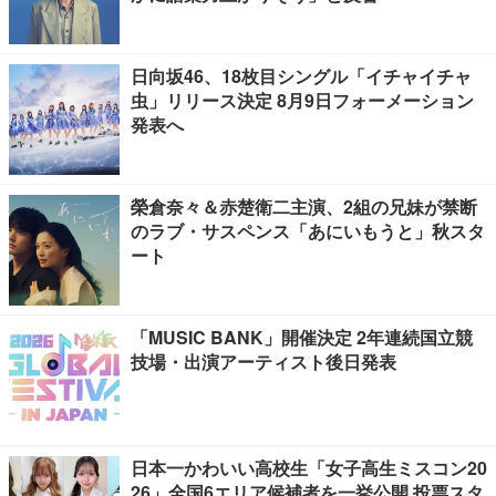
日向坂46、18枚目シングル「イチャイチャ
虫」リリース決定 8月9日フォーメーション
発表へ
榮倉奈々＆赤楚衛二主演、2組の兄妹が禁断
のラブ・サスペンス「あにいもうと」秋スタ
ート
「MUSIC BANK」開催決定 2年連続国立競
技場・出演アーティスト後日発表
日本一かわいい高校生「女子高生ミスコン20
26」全国6エリア候補者を一挙公開 投票スタ