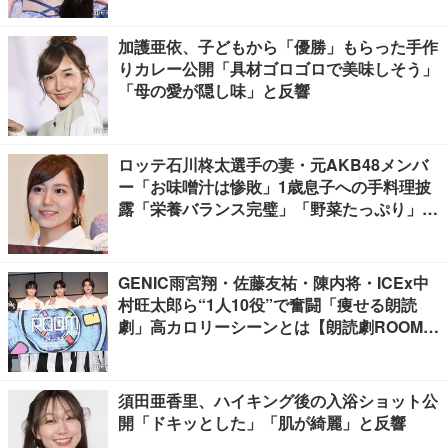
加護亜依、子どもから「優勝」もらった手作
りカレー公開「具材ゴロゴロで美味しそう」
「母の愛が隠し味」と反響
ロッテ石川柊太選手の妻・元AKB48メンバ
ー「お味噌汁は惨敗」1歳息子への手料理披
露「栄養バランス完璧」「野菜たっぷり」の
声
GENIC雨宮翔・佐藤友祐・陳内将・ICEx中
村旺太郎ら“1人10役”で奮闘「痩せる朗読
劇」高カロリーシーンとは【朗読劇ROOM2
026】
須田亜香里、ハイキング後の入浴ショット公
開「ドキッとした」「肌が綺麗」と反響