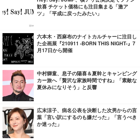
歓喜 チケット価格にも注目集まる「激ア
ツ」「平成に戻ったみたい」
六本木・西麻布のナイトカルチャーに注目し
た企画展『210911 -BORN THIS NIGHT-』7
月17日から開催
中村獅童、息子の陽喜＆夏幹とキャンピング
カー旅へ「贅沢な家族時間ですね」「素敵な
夏休みになりそう」と反響
広末涼子、病名公表を決断した次男からの言
葉「言い訳にするのも嫌だった」「言うべき
か迷った」