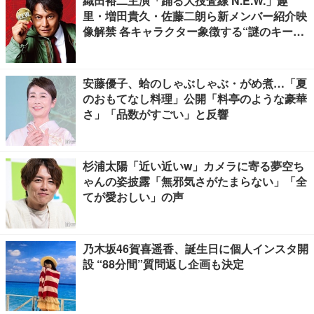
織田裕二主演「踊る大捜査線 N.E.W.」趣
里・増田貴久・佐藤二朗ら新メンバー紹介映
像解禁 各キャラクター象徴する“謎のキーワ
ード”も
安藤優子、蛤のしゃぶしゃぶ・がめ煮…「夏
のおもてなし料理」公開「料亭のような豪華
さ」「品数がすごい」と反響
杉浦太陽「近い近いw」カメラに寄る夢空ち
ゃんの姿披露「無邪気さがたまらない」「全
てが愛おしい」の声
乃木坂46賀喜遥香、誕生日に個人インスタ開
設 “88分間”質問返し企画も決定