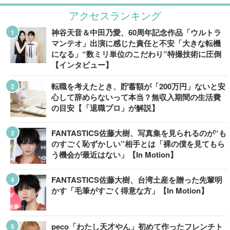
アクセスランキング
神谷天音＆中田乃愛、60周年記念作品「ウルトラ
マンテオ」出演に感じた責任と不安「大きな転機
になる」“数ミリ単位のこだわり”特撮技術に圧倒
【インタビュー】
転職を考えたとき、貯蓄額が「200万円」ないと安
心して辞めらないって本当？無収入期間の生活費
の目安【「退職プロ」が解説】
FANTASTICS佐藤大樹、写真集を見られるのが“も
のすごく恥ずかしい”相手とは「裸の僕を見てもら
う機会が最近はない」【In Motion】
FANTASTICS佐藤大樹、台湾土産を贈った先輩明
かす「毛筆がすごく得意な方」【In Motion】
peco「わたし天才やん」初めて作ったフレンチト