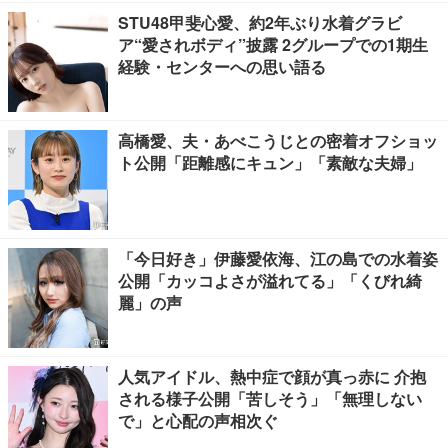
STU48甲斐心愛、約2年ぶり水着グラビ
ア“愛されボディ”披露 2グループでの1期生
経験・センターへの思い語る
高橋愛、夫・あべこうじとの密着オフショッ
ト公開「距離感にキュン」「素敵な夫婦」
「今日好き」伊藤愛依海、江の島での水着姿
公開「カッコよさが溢れてる」「くびれ綺
麗」の声
人気アイドル、熱中症で顔が真っ赤に 介抱
される様子公開「苦しそう」「無理しない
で」と心配の声相次ぐ