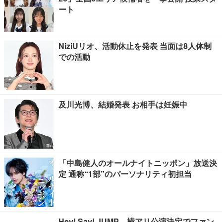
ート
NiziUリオ、活動休止を発表 当面は8人体制
での活動
及川光博、結婚発表 お相手は妊娠中
「中島健人のオールナイトニッポン」放送決
定 通称“1部”のパーソナリティ初担当
Hey! Say! JUMP、横アリ公演決定でファン