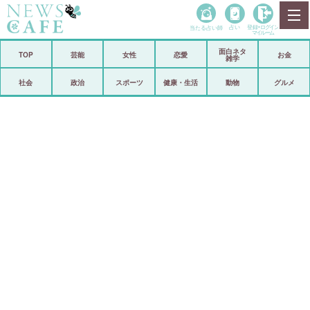
当たる占い師
占い
登録•
ログイン
マイルーム
面白ネタ
ホーム
TOP
芸能
女性
恋愛
お金
雑学
社会
政治
社会
政治
スポーツ
健康・生活
動物
グルメ
経済
海外
芸能
スポーツ
恋愛
ビックリ
コメントポスト
アリ／ナシ
リリース
ショップ
登録・ログイン/マイルーム