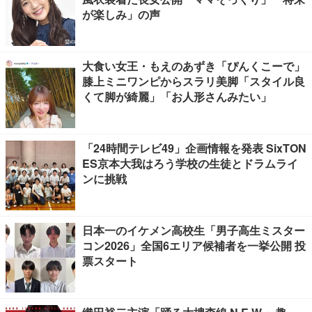
が楽しみ」の声
大食い女王・もえのあずき「ぴんくこーで」
膝上ミニワンピからスラリ美脚「スタイル良
くて脚が綺麗」「お人形さんみたい」
「24時間テレビ49」企画情報を発表 SixTON
ES京本大我はろう学校の生徒とドラムライ
ンに挑戦
日本一のイケメン高校生「男子高生ミスター
コン2026」全国6エリア候補者を一挙公開 投
票スタート