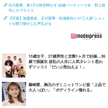
石川梨華、第1子の性別明かす 結婚パーティーで夫・野上投
手にサプライズ
【写真】加護亜依、石川梨華・松浦亜弥との“三人祭”ショッ
ト公開で懐かしむ声広がる
15歳女子、27歳男性と交際1ヶ月で妊娠…36
歳で孫誕生 波乱の人生に人気タレント思わ
ずツッコミ「だいぶ危ねえよ！」
篠崎愛、胸元のぞくニットワンピ姿「上品で
大人っぽい」「ボディライン憧れる」