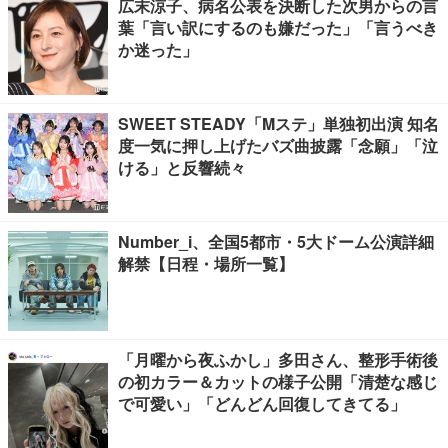
広末涼子、病名公表を決断した次男からの言
葉「言い訳にするのも嫌だった」「言うべき
か迷った」
SWEET STEADY「Mステ」単独初出演 知名
度一気に押し上げたバズ曲披露「念願」「泣
ける」と反響続々
Number_i、全国5都市・5大ドーム公演詳細
解禁【日程・場所一覧】
「月曜から夜ふかし」多田さん、整形手術後
の初カラー＆カットの様子公開「清楚な感じ
で可愛い」「どんどん回復してきてる」