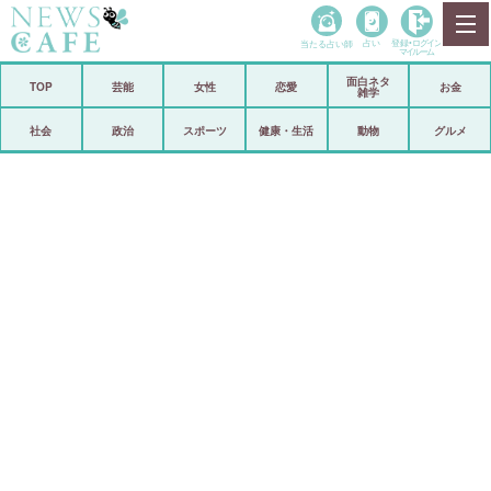
当たる占い師
占い
登録•
ログイン
マイルーム
面白ネタ
ホーム
TOP
芸能
女性
恋愛
お金
雑学
社会
政治
社会
政治
スポーツ
健康・生活
動物
グルメ
経済
海外
芸能
スポーツ
恋愛
ビックリ
コメントポスト
アリ／ナシ
リリース
ショップ
登録・ログイン/マイルーム