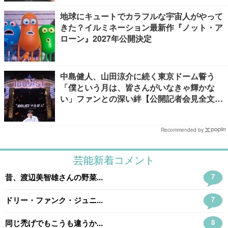
地球にキュートでカラフルな宇宙人がやって
きた？イルミネーション最新作『ノット・ア
ローン』2027年公開決定
中島健人、山田涼介に続く東京ドーム誓う
「僕という月は、皆さんがいなきゃ輝かな
い」ファンとの深い絆【公開記者会見全文
／“IDOL1ST 中島健人” LIVE TOUR 2026】
Recommended by