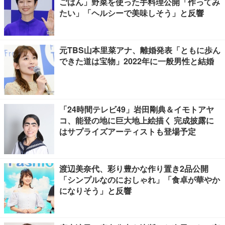
ごはん」野菜を使った手料理公開「作ってみ
たい」「ヘルシーで美味しそう」と反響
元TBS山本里菜アナ、離婚発表「ともに歩ん
できた道は宝物」2022年に一般男性と結婚
「24時間テレビ49」岩田剛典＆イモトアヤ
コ、能登の地に巨大地上絵描く 完成披露に
はサプライズアーティストも登場予定
渡辺美奈代、彩り豊かな作り置き2品公開
「シンプルなのにおしゃれ」「食卓が華やか
になりそう」と反響