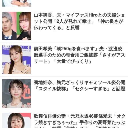
山本舞香、夫・マイファスHiroとの夫婦ショ
ット公開「2人が見れて幸せ」「仲の良さが
伝わってくる」と反響
前田希美「朝250gを食べます」夫・渡邊凌
磨選手のための朝食用ご飯披露「さすがアス
リート」「大量でびっくり」
菊地姫奈、胸元ざっくりキャミソール姿公開
「スタイル抜群」「セクシーすぎる」と話題
歌舞伎俳優の妻・元乃木坂46能條愛未「オク
ラ焼きすぎちゃった」手作りの夏野菜たっぷ