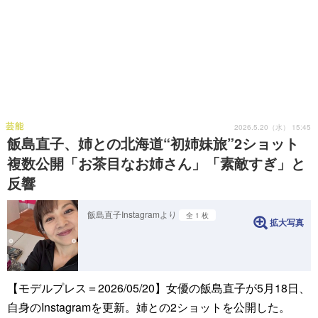
芸能
2026.5.20（水） 15:45
飯島直子、姉との北海道“初姉妹旅”2ショット
複数公開「お茶目なお姉さん」「素敵すぎ」と
反響
飯島直子Instagramより
全 1 枚
拡大写真
【モデルプレス＝2026/05/20】女優の飯島直子が5月18日、
自身のInstagramを更新。姉との2ショットを公開した。