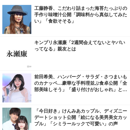
工藤静香、こだわり詰まった海苔たっぷりの
手作り味噌汁公開「調味料から真似してみた
い」「食欲そそる」
キンプリ永瀬廉「2週間会えてないとヤバい
ってなる」親友とは
前田希美、ハンバーグ・サラダ・さつまいも
のカナッペ…豪華な手料理並ぶ食卓公開「全
部美味しそう」「盛り付けがおしゃれ」と絶
賛の声
「今日好き」けんみあカップル、ディズニー
デートショット公開「絵になる美男美女カッ
プル」「シミラールックで可愛い」の声