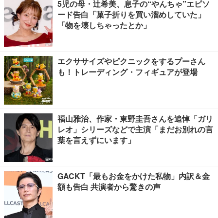
5児の母・辻希美、息子の“やんちゃ”エピソ
ード告白「菓子折りを買い溜めしていた」
「物を壊しちゃったとか」
エクササイズやピクニックをするプーさん
も！トレーディング・フィギュアが登場
福山雅治、作家・東野圭吾さんを追悼「ガリ
レオ」シリーズなどで主演「まだお別れの言
葉を言えずにいます」
GACKT「最もお金をかけた私物」内訳＆金
額も告白 共演者から驚きの声