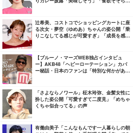
りカレー披露「美味しそう」「食欲そそられ
る」
辻希美、コストコでショッピングカートに座
る次女・夢空（ゆめあ）ちゃんの姿公開「乗
りこなしてる感じが可愛すぎ」「成長を感じ
る」の声
【ブルーノ・マーズWEB独占インタビュ
ー】AKB48「ヘビーローテーション」カバ
ー秘話・日本のファンは「特別な何かがあ
る」…来日公演への期待語る
「さよならノワール」柾木玲弥、金髪女性に
扮した姿公開「可愛すぎて二度見」「めちゃ
くちゃ似合ってる」の声
有働由美子「こんなもんです一人暮らしの朝