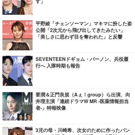
す」
平野綾「チェンソーマン」マキマに扮した姿
公開「2次元から飛び出してきたみたい」
「美しさに思わず目を奪われた」と反響
SEVENTEENドギョム・バーノン、兵役履
行へ 入隊時期も報告
要潤＆正門良規（Aぇ！group）ら出演、向
井理主演「連続ドラマW MR -医薬情報担当
者-」特報映像
3児の母・川崎希、次女のために作ったパン