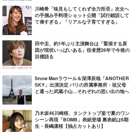
川崎希「味見もしてくれず全力拒否」次女へ
の手掴み手料理ショット公開「試行錯誤して
て偉すぎる」「リアルな子育てすぎる」
田中圭、約1年ぶり主演舞台は「緊張する原
因が現状いっぱいある」役者歴26年で今後の
目標語る
Snow Manラウール＆深澤辰哉「ANOTHER
SKY」出演決定 パリの所属事務所・祖父母
と通った武蔵小山…それぞれの思い出の地へ
乃木坂46川崎桜、タンクトップ姿で夏のワン
シーン再現「BOMB」表紙登場 裏表紙は6期
生・長嶋凛桜【独占カットあり】