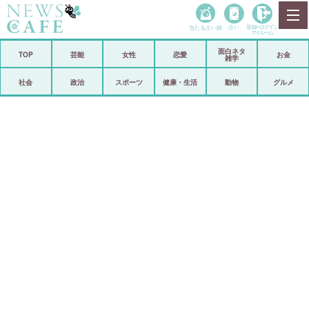
当たる占い師
占い
登録•
ログイン
マイルーム
面白ネタ
ホーム
TOP
芸能
女性
恋愛
お金
雑学
社会
政治
社会
政治
スポーツ
健康・生活
動物
グルメ
経済
海外
芸能
スポーツ
恋愛
ビックリ
コメントポスト
アリ／ナシ
リリース
ショップ
登録・ログイン/マイルーム