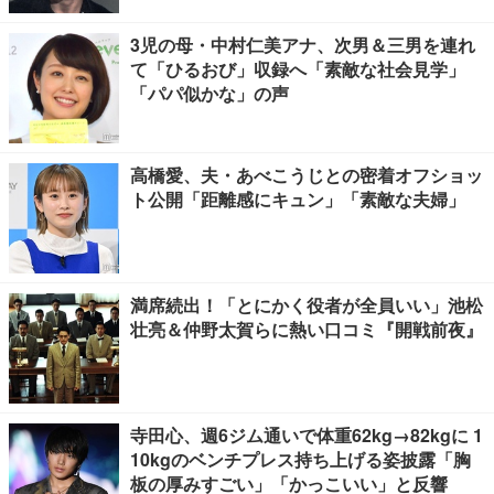
3児の母・中村仁美アナ、次男＆三男を連れ
て「ひるおび」収録へ「素敵な社会見学」
「パパ似かな」の声
高橋愛、夫・あべこうじとの密着オフショッ
ト公開「距離感にキュン」「素敵な夫婦」
満席続出！「とにかく役者が全員いい」池松
壮亮＆仲野太賀らに熱い口コミ『開戦前夜』
寺田心、週6ジム通いで体重62kg→82kgに 1
10kgのベンチプレス持ち上げる姿披露「胸
板の厚みすごい」「かっこいい」と反響