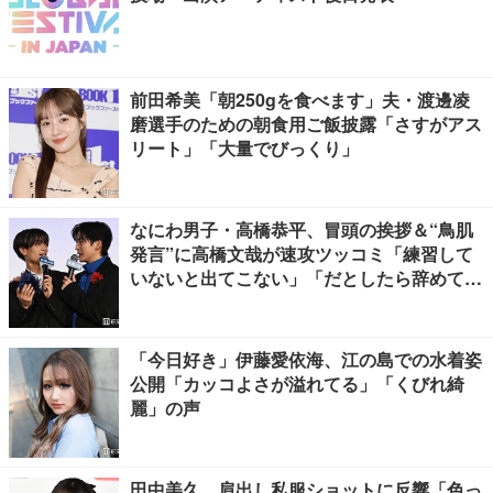
前田希美「朝250gを食べます」夫・渡邊凌
磨選手のための朝食用ご飯披露「さすがアス
リート」「大量でびっくり」
なにわ男子・高橋恭平、冒頭の挨拶＆“鳥肌
発言”に高橋文哉が速攻ツッコミ「練習して
いないと出てこない」「だとしたら辞めてく
ださい」【ブルーロック】
「今日好き」伊藤愛依海、江の島での水着姿
公開「カッコよさが溢れてる」「くびれ綺
麗」の声
田中美久、肩出し私服ショットに反響「色っ