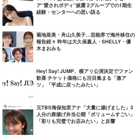
ア“愛されボディ”披露 2グループでの1期生
経験・センターへの思い語る
菊地亜美・舟山久美子…芸能界で海外移住の
報告続々 昨年は大久保嘉人・SHELLY・優
木まおみも
Hey! Say! JUMP、横アリ公演決定でファン
歓喜 チケット価格にも注目集まる「激ア
ツ」「平成に戻ったみたい」
元TBS海保知里アナ「大量に揚げました」3
人分の唐揚げ弁当公開「ボリュームすごい」
「彩りも完璧でお店みたい」と反響