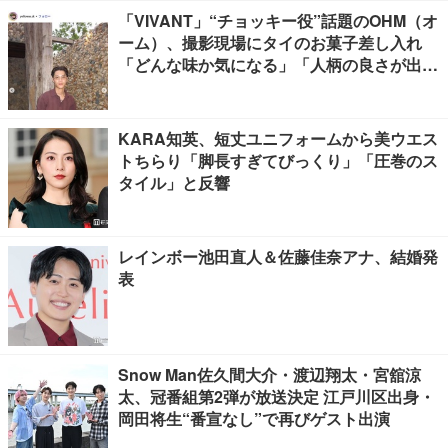
「VIVANT」“チョッキー役”話題のOHM（オ
ーム）、撮影現場にタイのお菓子差し入れ
「どんな味か気になる」「人柄の良さが出て
る」
KARA知英、短丈ユニフォームから美ウエス
トちらり「脚長すぎてびっくり」「圧巻のス
タイル」と反響
レインボー池田直人＆佐藤佳奈アナ、結婚発
表
Snow Man佐久間大介・渡辺翔太・宮舘涼
太、冠番組第2弾が放送決定 江戸川区出身・
岡田将生“番宣なし”で再びゲスト出演