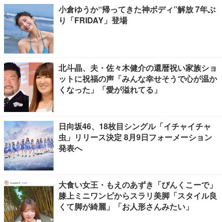
小倉ゆうか“帰ってきた神ボディ”解放 7年ぶ
り「FRIDAY」登場
北斗晶、夫・佐々木健介の還暦祝い家族ショ
ットに祝福の声「みんな幸せそうで心が温か
くなった」「愛が溢れてる」
日向坂46、18枚目シングル「イチャイチャ
虫」リリース決定 8月9日フォーメーション
発表へ
大食い女王・もえのあずき「ぴんくこーで」
膝上ミニワンピからスラリ美脚「スタイル良
くて脚が綺麗」「お人形さんみたい」