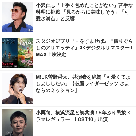
小沢仁志「上手く包めたことがない」苦手な
料理に挑戦 「見るからに美味しそう」「可
愛さ満点」と反響
スタジオジブリ『耳をすませば』『借りぐら
しのアリエッティ』4Kデジタルリマスター I
MAX上映決定
M!LK曽野舜太、共演者を絶賛「可愛くてよ
しよししたい」【仮面ライダーゼッツ さよ
ならのミッション】
小栗旬、横浜流星と初共演！5年ぶり民放ド
ラマレギュラー「LOST10」出演