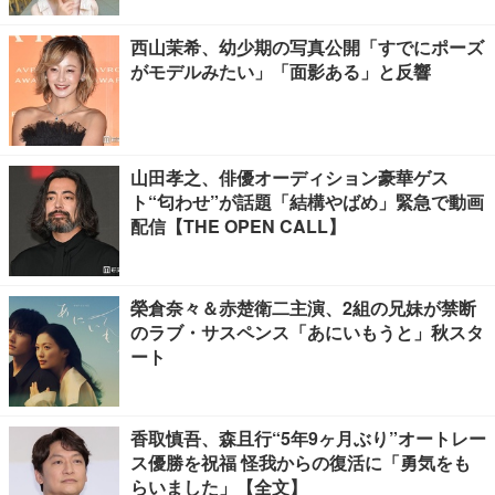
西山茉希、幼少期の写真公開「すでにポーズ
がモデルみたい」「面影ある」と反響
山田孝之、俳優オーディション豪華ゲス
ト“匂わせ”が話題「結構やばめ」緊急で動画
配信【THE OPEN CALL】
榮倉奈々＆赤楚衛二主演、2組の兄妹が禁断
のラブ・サスペンス「あにいもうと」秋スタ
ート
香取慎吾、森且行“5年9ヶ月ぶり”オートレー
ス優勝を祝福 怪我からの復活に「勇気をも
らいました」【全文】