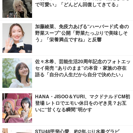
で可愛い」「どんどん回復してきてる」
加藤綾菜、免疫力あげる“ハーバード式 命の
野菜スープ”公開「野菜たっぷりで美味しそ
う」「栄養満点ですね」と反響
佐々木希、芸能生活20周年記念のフォトエッ
セイ発売 “ありのまま”の本音・家族の存在
語る「自分の人生だから自分で決めたい」
HANA・JISOO＆YURI、マクドナルドCM初
登場 レトロでエモい休日をのぞき見？お互
いに“甘くなる瞬間”明かす
STU48甲斐心愛、約2年ぶり水着グラビ