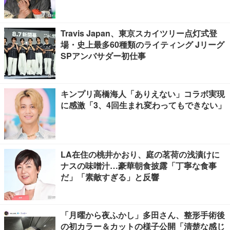
Travis Japan、東京スカイツリー点灯式登
場・史上最多60種類のライティング Jリーグ
SPアンバサダー初仕事
キンプリ高橋海人「ありえない」コラボ実現
に感激「3、4回生まれ変わってもできない」
LA在住の桃井かおり、庭の茗荷の浅漬けに
ナスの味噌汁…豪華朝食披露「丁寧な食事
だ」「素敵すぎる」と反響
「月曜から夜ふかし」多田さん、整形手術後
の初カラー＆カットの様子公開「清楚な感じ