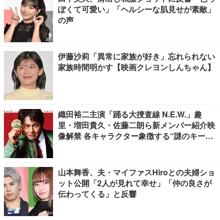
ぽくて可愛い」「ヘルシーな肌見せが素敵」
の声
伊藤沙莉「異常に家族が好き」忘れられない
家族時間明かす【映画クレヨンしんちゃん】
織田裕二主演「踊る大捜査線 N.E.W.」趣
里・増田貴久・佐藤二朗ら新メンバー紹介映
像解禁 各キャラクター象徴する“謎のキーワ
ード”も
山本舞香、夫・マイファスHiroとの夫婦ショ
ット公開「2人が見れて幸せ」「仲の良さが
伝わってくる」と反響