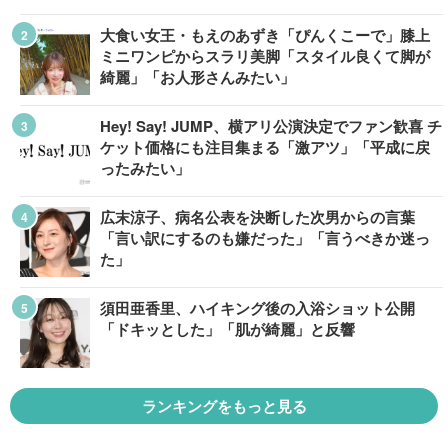
大食い女王・もえのあずき「ぴんくこーで」膝上
ミニワンピからスラリ美脚「スタイル良くて脚が
綺麗」「お人形さんみたい」
Hey! Say! JUMP、横アリ公演決定でファン歓喜 チ
ケット価格にも注目集まる「激アツ」「平成に戻
ったみたい」
広末涼子、病名公表を決断した次男からの言葉
「言い訳にするのも嫌だった」「言うべきか迷っ
た」
須田亜香里、ハイキング後の入浴ショット公開
「ドキッとした」「肌が綺麗」と反響
ランキングをもっと見る