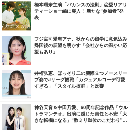
橋本環奈主演「バカンスの法則」恋愛リアリ
ティーショー編に突入！ 新たな“参加者”発
表
フジ宮司愛海アナ、秋からの留学に意気込み
帰国後の展望も明かす「会社からの温かい応
援もあり」
井桁弘恵、ほっそり二の腕際立つノースリー
ブ姿でJリーグ観戦「カジュアルコーデ可愛
すぎる」「スタイル抜群」と反響
神谷天音＆中田乃愛、60周年記念作品「ウル
トラマンテオ」出演に感じた責任と不安「大
きな転機になる」“数ミリ単位のこだわり”特
撮技術に圧倒【インタビュー】