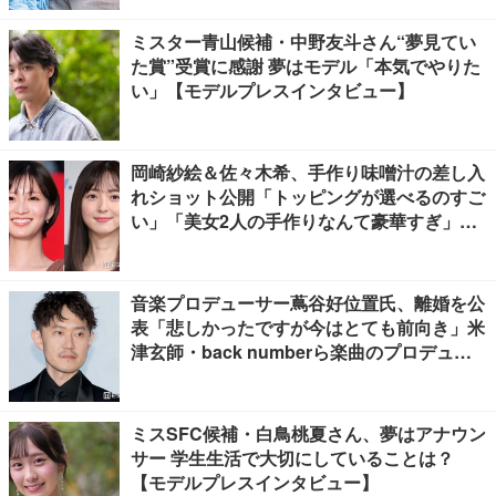
ミスター青山候補・中野友斗さん“夢見てい
た賞”受賞に感謝 夢はモデル「本気でやりた
い」【モデルプレスインタビュー】
岡崎紗絵＆佐々木希、手作り味噌汁の差し入
れショット公開「トッピングが選べるのすご
い」「美女2人の手作りなんて豪華すぎ」と
反響
音楽プロデューサー蔦谷好位置氏、離婚を公
表「悲しかったですが今はとても前向き」米
津玄師・back numberら楽曲のプロデュー
ス手掛ける
ミスSFC候補・白鳥桃夏さん、夢はアナウン
サー 学生生活で大切にしていることは？
【モデルプレスインタビュー】