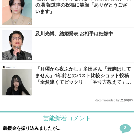
の場 報道陣の祝福に笑顔「ありがとうござ
います」
及川光博、結婚発表 お相手は妊娠中
「月曜から夜ふかし」多田さん「豊胸はして
ません」4年前とのバスト比較ショット投稿
「全然違くてビックリ」「やり方教えて」の
声多数
Recommended by