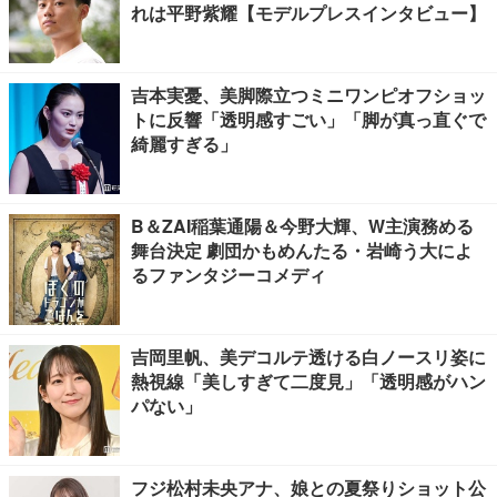
れは平野紫耀【モデルプレスインタビュー】
吉本実憂、美脚際立つミニワンピオフショッ
トに反響「透明感すごい」「脚が真っ直ぐで
綺麗すぎる」
B＆ZAI稲葉通陽＆今野大輝、W主演務める
舞台決定 劇団かもめんたる・岩崎う大によ
るファンタジーコメディ
吉岡里帆、美デコルテ透ける白ノースリ姿に
熱視線「美しすぎて二度見」「透明感がハン
パない」
フジ松村未央アナ、娘との夏祭りショット公