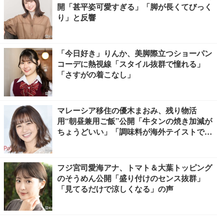
開「甚平姿可愛すぎる」「脚が長くてびっく
り」と反響
「今日好き」りんか、美脚際立つショーパン
コーデに熱視線「スタイル抜群で憧れる」
「さすがの着こなし」
マレーシア移住の優木まおみ、残り物活
用“朝昼兼用ご飯”公開「牛タンの焼き加減が
ちょうどいい」「調味料が海外テイストでお
しゃれ」の声
フジ宮司愛海アナ、トマト＆大葉トッピング
のそうめん公開「盛り付けのセンス抜群」
「見てるだけで涼しくなる」の声