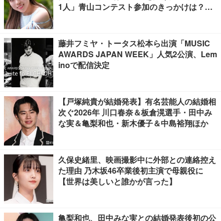
1人」青山コンテスト参加のきっかけは？
【モデルプレスインタビュー】
藤井フミヤ・トータス松本ら出演「MUSIC
AWARDS JAPAN WEEK」人気2公演、Lem
inoで配信決定
【戸塚純貴が結婚発表】有名芸能人の結婚相
次ぐ2026年 川口春奈＆板倉滉選手・田中み
な実＆亀梨和也・新木優子＆中島裕翔ほか
久保史緒里、映画撮影中に外部との連絡控え
た理由 乃木坂46卒業後初主演で母親役に
【世界は美しいと誰かが言った】
亀梨和也、田中みな実との結婚発表後初の公