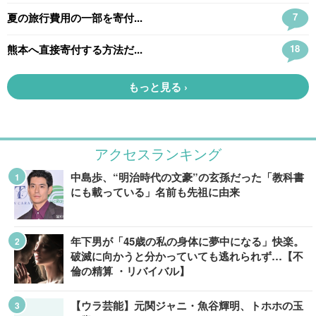
アクセスランキング
中島歩、“明治時代の文豪”の玄孫だった「教科書
にも載っている」名前も先祖に由来
年下男が「45歳の私の身体に夢中になる」快楽。
破滅に向かうと分かっていても逃れられず…【不
倫の精算 ・リバイバル】
【ウラ芸能】元関ジャニ・魚谷輝明、トホホの玉