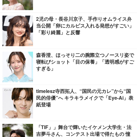
2児の母・長谷川京子、手作りオムライス弁
当公開「卵にカルピス入れる発想がすごい」
「彩り綺麗」と反響
森香澄、ほっそり二の腕際立つノースリ姿で
寝転びショット「目の保養」「透明感がすご
すぎる」
timelesz寺西拓人、“国民の元カレ”から“国
民的俳優”へ キラキラメイクで「Eye-Ai」表
紙登場
「TIF」」舞台で輝いたイケメン大学生・法
吉夢斗さん、コンテスト出場で得たもの 憧