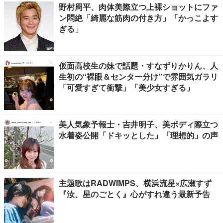
野村周平、肉体美際立つ上裸ショットにファ
ン悶絶「綺麗な筋肉の付き方」「かっこよす
ぎる」
仮面高校生の妹で話題・すなずりかりん、人
生初の“裸眼＆センター分け”で雰囲気ガラリ
「可愛すぎて衝撃」「美少女すぎる」
美人気象予報士・吉井明子、美ボディ際立つ
水着姿公開「ドキッとした」「理想的」の声
主題歌はRADWIMPS、横浜流星×広瀬すず
『汝、星のごとく』心がすれ違う最新予告