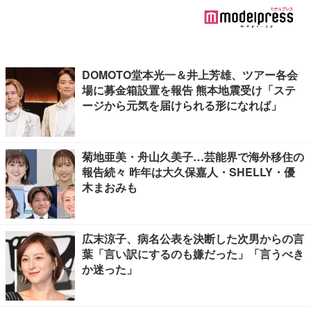
DOMOTO堂本光一＆井上芳雄、ツアー各会
場に募金箱設置を報告 熊本地震受け「ステ
ージから元気を届けられる形になれば」
菊地亜美・舟山久美子…芸能界で海外移住の
報告続々 昨年は大久保嘉人・SHELLY・優
木まおみも
広末涼子、病名公表を決断した次男からの言
葉「言い訳にするのも嫌だった」「言うべき
か迷った」