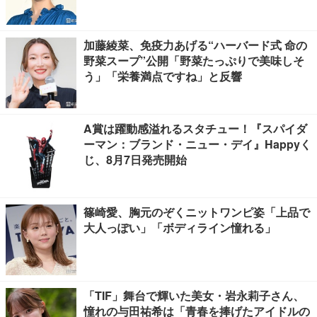
加藤綾菜、免疫力あげる“ハーバード式 命の
野菜スープ”公開「野菜たっぷりで美味しそ
う」「栄養満点ですね」と反響
A賞は躍動感溢れるスタチュー！『スパイダ
ーマン：ブランド・ニュー・デイ』Happyく
じ、8月7日発売開始
篠崎愛、胸元のぞくニットワンピ姿「上品で
大人っぽい」「ボディライン憧れる」
「TIF」舞台で輝いた美女・岩永莉子さん、
憧れの与田祐希は「青春を捧げたアイドルの