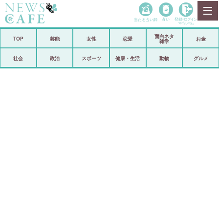
当たる占い師
占い
登録•
ログイン
マイルーム
面白ネタ
ホーム
TOP
芸能
女性
恋愛
お金
雑学
社会
政治
社会
政治
スポーツ
健康・生活
動物
グルメ
経済
海外
芸能
スポーツ
恋愛
ビックリ
コメントポスト
アリ／ナシ
リリース
ショップ
登録・ログイン/マイルーム