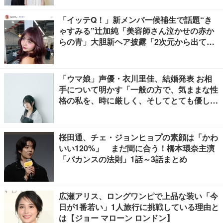
「イッテQ！」新メンバー候補生で話題“き
ゃすみる”辻加純「美容師さん泣かせの赤か
らの青」大胆新ヘア披露「2次元から出てき
たみたいな可愛さ」「雰囲気全然違う」と驚
きの声
「ウマ娘」声優・衣川里佳、結婚発表 お相
手について明かす「一般の方で、気ままな性
格の私を、時に厳しく、そしてとても優し
く、全力でサポートしてくれる方です」
桜田通、チェ・ジョンヒョプの素顔は「かわ
いい120%」 まだ間に合う！橋本環奈主演
「バカンスの法則」1話～3話まとめ
広瀬アリス、ロングワンピで上品な装い「今
日が1番若い」1人旅行に挑戦している理由と
は【ジョー マローン ロンドン】