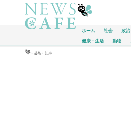
ホーム
社会
政治
健康・生活
動物
ホーム
›
芸能
›
記事