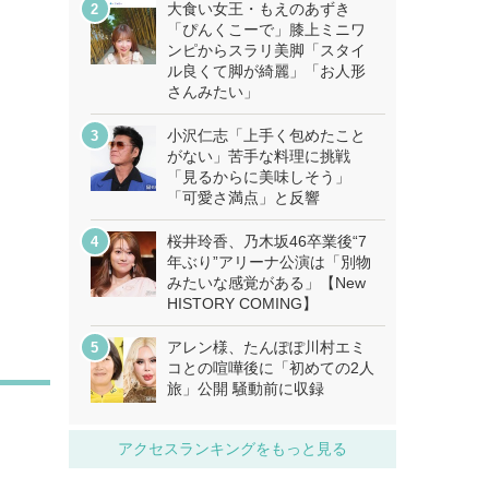
大食い女王・もえのあずき
「ぴんくこーで」膝上ミニワ
ンピからスラリ美脚「スタイ
ル良くて脚が綺麗」「お人形
さんみたい」
小沢仁志「上手く包めたこと
がない」苦手な料理に挑戦
「見るからに美味しそう」
「可愛さ満点」と反響
桜井玲香、乃木坂46卒業後“7
年ぶり”アリーナ公演は「別物
みたいな感覚がある」【New
HISTORY COMING】
アレン様、たんぽぽ川村エミ
コとの喧嘩後に「初めての2人
旅」公開 騒動前に収録
アクセスランキングをもっと見る