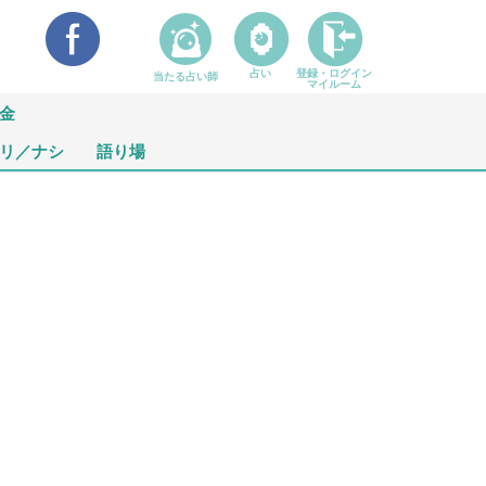
占い
登録・ログイン
当たる占い師
マイルーム
金
リ／ナシ
語り場