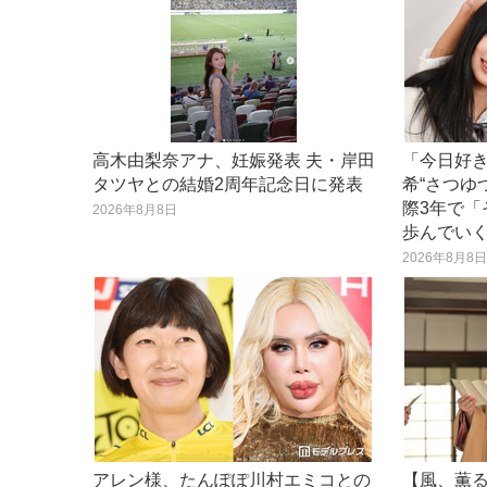
高木由梨奈アナ、妊娠発表 夫・岸田
「今日好
タツヤとの結婚2周年記念日に発表
希“さつゆ
際3年で
2026年8月8日
歩んでい
2026年8月8
アレン様、たんぽぽ川村エミコとの
【風、薫る