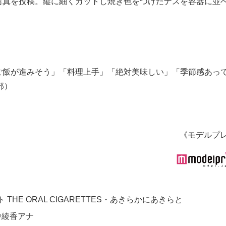
写真を投稿。縦に細くカットし焼き色をつけたナスを容器に並
ご飯が進みそう」「料理上手」「絶対美味しい」「季節感あっ
部）
《モデルプ
E ORAL CIGARETTES・あきらかにあきらと
中綾香アナ