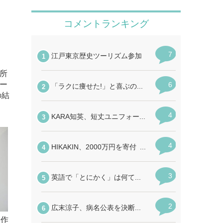
所
ー
の結
念作