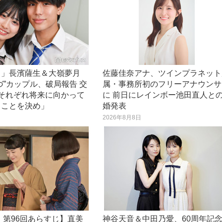
き」長濱薩生＆大嶺夢月
佐藤佳奈アナ、ツインプラネット
づ”カップル、破局報告 交
属・事務所初のフリーアナウンサ
「それぞれ将来に向かって
に 前日にレインボー池田直人と
くことを決め」
婚発表
日
2026年8月8日
 第96回あらすじ】直美
神谷天音＆中田乃愛、60周年記