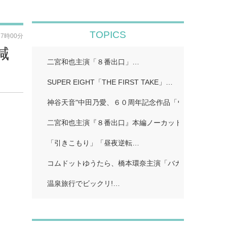
TOPICS
17時00分
減
二宮和也主演「８番出口」…
SUPER EIGHT「THE FIRST TAKE」…
神谷天音"中田乃愛、６０周年記念作品「ウルトラマン
二宮和也主演『８番出口』本編ノーカット地上波初放送!
「引きこもり」「昼夜逆転…
コムドットゆうたら、橋本環奈主演「バカンスの法則」
温泉旅行でビックリ!…