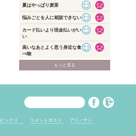
ビックリ
コメントポスト
アリ／ナシ