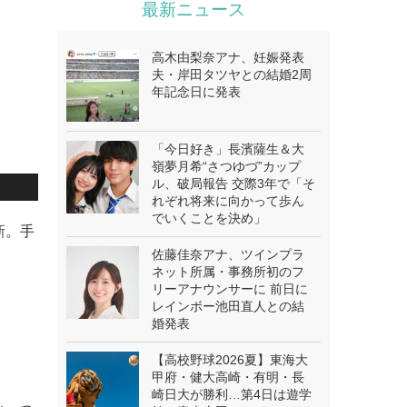
最新ニュース
高木由梨奈アナ、妊娠発表
夫・岸田タツヤとの結婚2周
年記念日に発表
「今日好き」長濱薩生＆大
嶺夢月希“さつゆづ”カップ
ル、破局報告 交際3年で「そ
れぞれ将来に向かって歩ん
でいくことを決め」
新。手
佐藤佳奈アナ、ツインプラ
ネット所属・事務所初のフ
リーアナウンサーに 前日に
レインボー池田直人との結
婚発表
【高校野球2026夏】東海大
甲府・健大高崎・有明・長
崎日大が勝利…第4日は遊学