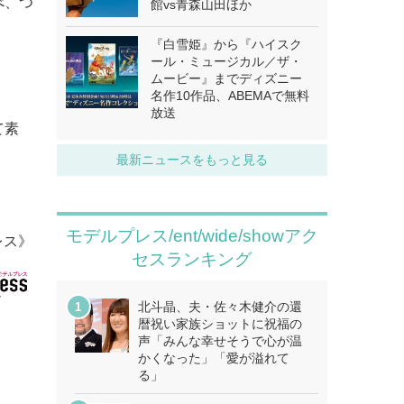
べ、つ
館vs青森山田ほか
『白雪姫』から『ハイスク
ール・ミュージカル／ザ・
ムービー』までディズニー
名作10作品、ABEMAで無料
放送
て素
最新ニュースをもっと見る
モデルプレス/ent/wide/showアク
レス》
セスランキング
北斗晶、夫・佐々木健介の還
暦祝い家族ショットに祝福の
声「みんな幸せそうで心が温
かくなった」「愛が溢れて
る」