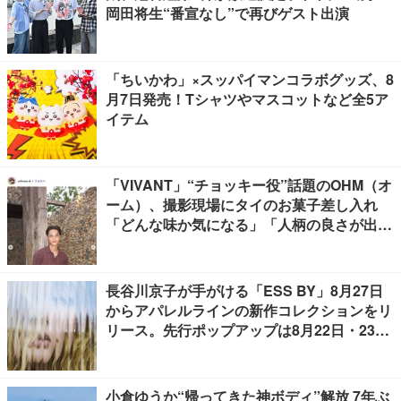
岡田将生“番宣なし”で再びゲスト出演
「ちいかわ」×スッパイマンコラボグッズ、8
月7日発売！Tシャツやマスコットなど全5ア
イテム
「VIVANT」“チョッキー役”話題のOHM（オ
ーム）、撮影現場にタイのお菓子差し入れ
「どんな味か気になる」「人柄の良さが出て
る」
長谷川京子が手がける「ESS BY」8月27日
からアパレルラインの新作コレクションをリ
リース。先行ポップアップは8月22日・23日
開催
小倉ゆうか“帰ってきた神ボディ”解放 7年ぶ