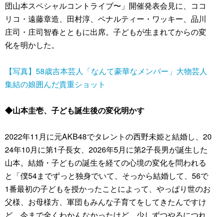
団山本スペシャルコントライブ〜」開催発表会見に、ココ
リコ・遠藤章造、田村淳、ペナルティー・ワッキー、品川
庄司・庄司智春とともに出席。子どもが生まれてからの変
化を明かした。
【写真】58歳吉本芸人「なんて豪華なメンバー」大物芸人
集結の娘囲んだ貴重ショット
◆山本圭壱、子ども誕生後の変化明かす
2022年11月に元AKB48でタレントの西野未姫と結婚し、20
24年10月に第1子長女、2026年5月に第2子長男が誕生した
山本。結婚・子どもの誕生を経ての心境の変化を問われる
と「僕54までずっと独身でいて、そっから結婚して、56で
1番最初の子どもを授かったことによって、やっぱり世のお
父様、お母様方、軍団もみんな子育てをしてきたんですけ
ど、今まで全くわかんなかったけど、少しずつやるにつれ