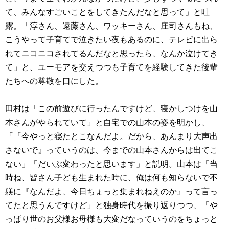
て、みんなすごいことをしてきたんだなと思って」と吐
露。「淳さん、遠藤さん、ワッキーさん、庄司さんもね、
こうやって子育てで泣きたい夜もあるのに、テレビに出ら
れてニコニコされてるんだなと思ったら、なんか泣けてき
て」と、ユーモアを交えつつも子育てを経験してきた後輩
たちへの尊敬を口にした。
田村は「この前遊びに行ったんですけど、寝かしつけを山
本さんがやられていて」と自宅での山本の姿を明かし、
「『今やっと寝たとこなんだよ。だから、あんまり大声出
さないで』っていうのは、今までの山本さんからは出てこ
ない」「だいぶ変わったと思います」と説明。山本は「当
時ね、皆さん子ども生まれた時に、俺は何も知らないで不
躾に『なんだよ、今日ちょっと集まれねえのか』って言っ
てたと思うんですけど」と独身時代を振り返りつつ、「や
っぱり世のお父様お母様も大変だなっていうのをちょっと