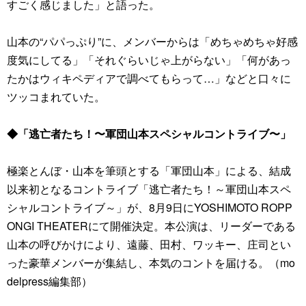
すごく感じました」と語った。
山本の“パパっぷり”に、メンバーからは「めちゃめちゃ好感
度気にしてる」「それぐらいじゃ上がらない」「何があっ
たかはウィキペディアで調べてもらって…」などと口々に
ツッコまれていた。
◆「逃亡者たち！〜軍団山本スペシャルコントライブ〜」
極楽とんぼ・山本を筆頭とする「軍団山本」による、結成
以来初となるコントライブ「逃亡者たち！～軍団山本スペ
シャルコントライブ～」が、8月9日にYOSHIMOTO ROPP
ONGI THEATERにて開催決定。本公演は、リーダーである
山本の呼びかけにより、遠藤、田村、ワッキー、庄司とい
った豪華メンバーが集結し、本気のコントを届ける。（mo
delpress編集部）