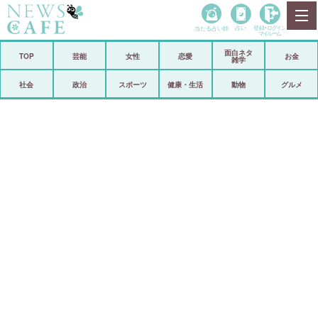
当たる占い師
占い
登録•
ログイン
マイルーム
面白ネタ
ホーム
TOP
芸能
女性
恋愛
お金
雑学
社会
政治
社会
政治
スポーツ
健康・生活
動物
グルメ
経済
海外
芸能
スポーツ
恋愛
ビックリ
コメントポスト
アリ／ナシ
リリース
ショップ
登録・ログイン/マイルーム