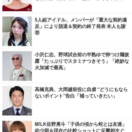
くる」の声
5人組アイドル、メンバーが「重大な契約違
反」により脱退＆契約の終了発表 本人も謝
罪
小沢仁志、野球試合前の半熟ゆで卵つけ麺披
露「たっぷりでスタミナつきそう」「絶妙な
火加減で最高」
高橋克典、大岡越前役に自虐 “どうにもなら
ないポイント”告白「補っていきたい」
M!LK佐野勇斗「子供の頃から蛇とは友達」
幼少期＆現在の比較ショットに反響相次ぐ