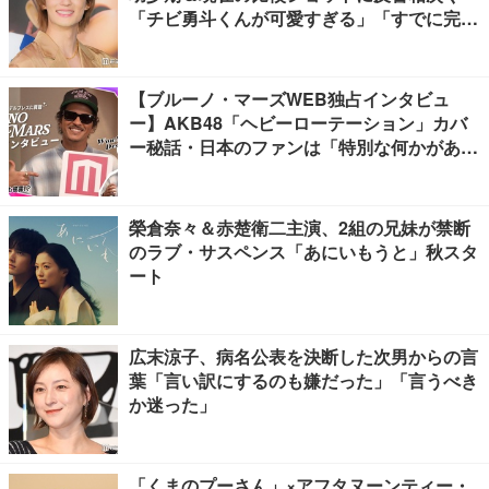
「チビ勇斗くんが可愛すぎる」「すでに完成
されてる」
【ブルーノ・マーズWEB独占インタビュ
ー】AKB48「ヘビーローテーション」カバ
ー秘話・日本のファンは「特別な何かがあ
る」…来日公演への期待語る
榮倉奈々＆赤楚衛二主演、2組の兄妹が禁断
のラブ・サスペンス「あにいもうと」秋スタ
ート
広末涼子、病名公表を決断した次男からの言
葉「言い訳にするのも嫌だった」「言うべき
か迷った」
「くまのプーさん」×アフタヌーンティー・