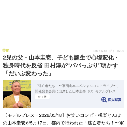
芸能
2026.5.18（月） 15:00
2児の父・山本圭壱、子ども誕生で心境変化・
独身時代を反省 田村淳が“パパっぷり”明かす
「だいぶ変わった」
「逃亡者たち！〜軍団山本スペシャルコントライブ〜」
開催発表会見に出席した山本圭壱（C）モデルプレス
全 1 枚
拡大写真
【モデルプレス＝2026/05/18】お笑いコンビ・極楽とんぼ
の山本圭壱が5月17日、都内で行われた「逃亡者たち！〜軍