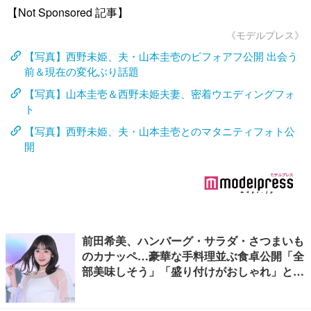
【Not Sponsored 記事】
《モデルプレス》
【写真】西野未姫、夫・山本圭壱のビフォアフ公開 出会う
前＆現在の変化ぶり話題
【写真】山本圭壱＆西野未姫夫妻、密着ウエディングフォ
ト
【写真】西野未姫、夫・山本圭壱とのマタニティフォト公
開
前田希美、ハンバーグ・サラダ・さつまいも
のカナッペ…豪華な手料理並ぶ食卓公開「全
部美味しそう」「盛り付けがおしゃれ」と絶
賛の声