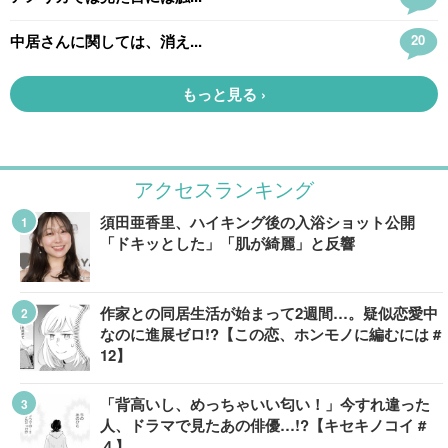
アクセスランキング
須田亜香里、ハイキング後の入浴ショット公開
「ドキッとした」「肌が綺麗」と反響
作家との同居生活が始まって2週間…。疑似恋愛中
なのに進展ゼロ!?【この恋、ホンモノに編むには #
12】
「背高いし、めっちゃいい匂い！」今すれ違った
人、ドラマで見たあの俳優…!?【キセキノコイ #
４】