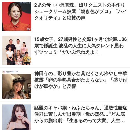
2児の母・小沢真珠、娘リクエストの手作り
シュークリーム披露「焼き色がプロ」「ハイ
クオリティ」と絶賛の声
15歳女子、27歳男性と交際1ヶ月で妊娠…36
歳で孫誕生 波乱の人生に人気タレント思わ
ずツッコミ「だいぶ危ねえよ！」
神田うの、彩り豊かな具だくさん冷やし中華
披露「卵の半熟具合がたまらない」「盛り付
けが華やか」と反響
話題のキャバ嬢・ねぶたちゃん、過敏性腸症
候群に苦しんだ思春期・母の蒸発…“どん底
からの脱出劇”「生きるのって大変」人生変
えた言葉とは【インタビュー連載Vol.1】