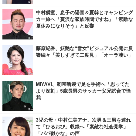
中村獅童、息子の陽喜＆夏幹とキャンピング
カー旅へ「贅沢な家族時間ですね」「素敵な
夏休みになりそう」と反響
藤原紀香、妖艶な“雪女”ビジュアル公開に反
響続々「美しすぎて二度見」「オーラ凄い」
MIYAVI、靭帯断裂で足を手術へ「思ってた
より深刻」5歳長男のサッカー父兄試合で怪
我
3児の母・中村仁美アナ、次男＆三男を連れ
て「ひるおび」収録へ「素敵な社会見学」
「パパ似かな」の声