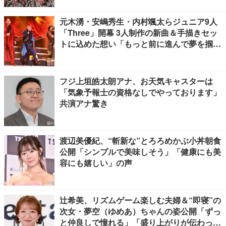
元木湧・安嶋秀生・内村颯太らジュニア9人
「Three」開幕 3人制作の新曲＆手描きセッ
トに込めた想い「もっと前に進んで夢を掴み
たい」【ゲネプロレポ】
フジ上垣皓太朗アナ、お天気キャスターは
「気象予報士の資格なしでやっております」
共演アナ驚き
渡辺美優紀、“斬新な”とろろめかぶ小丼朝食
公開「シンプルで美味しそう」「健康にも美
容にも嬉しい」の声
辻希美、リズムゲーム楽しむ夫婦＆“即寝”の
次女・夢空（ゆめあ）ちゃんの姿公開「ずっ
と仲良しで憧れる」「盛り上がりが伝わって