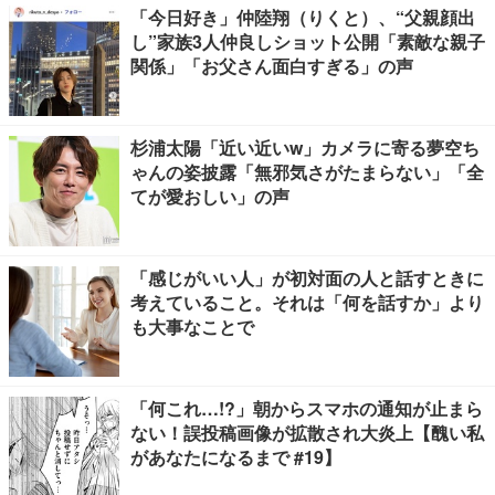
「今日好き」仲陸翔（りくと）、“父親顔出
し”家族3人仲良しショット公開「素敵な親子
関係」「お父さん面白すぎる」の声
杉浦太陽「近い近いw」カメラに寄る夢空ち
ゃんの姿披露「無邪気さがたまらない」「全
てが愛おしい」の声
「感じがいい人」が初対面の人と話すときに
考えていること。それは「何を話すか」より
も大事なことで
「何これ…!?」朝からスマホの通知が止まら
ない！誤投稿画像が拡散され大炎上【醜い私
があなたになるまで #19】