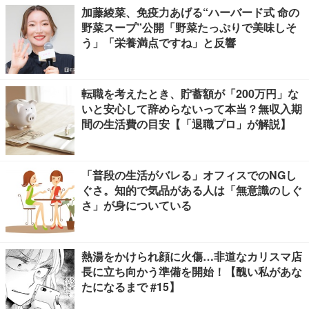
加藤綾菜、免疫力あげる“ハーバード式 命の
野菜スープ”公開「野菜たっぷりで美味しそ
う」「栄養満点ですね」と反響
転職を考えたとき、貯蓄額が「200万円」な
いと安心して辞めらないって本当？無収入期
間の生活費の目安【「退職プロ」が解説】
「普段の生活がバレる」オフィスでのNGし
ぐさ。知的で気品がある人は「無意識のしぐ
さ」が身についている
熱湯をかけられ顔に火傷…非道なカリスマ店
長に立ち向かう準備を開始！【醜い私があな
たになるまで #15】