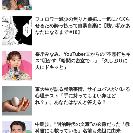
フォロワー減少の焦りと嫉妬…一気にバズら
せるため酔っ払って自暴自棄に【醜い私があ
なたになるまで #18】
峯岸みなみ、YouTuber夫からの“不意打ちキ
ス”明かす「暗闇の密室で…」「久しぶりに
夫にドキッと」
東大生が語る就活事情。サイコパスがバレる
心理テスト「手に持ってもよい卵はど
れ？」、あなたはなんと答える？
中島歩、“明治時代の文豪”の玄孫だった「教
科書にも載っている」名前も先祖に由来