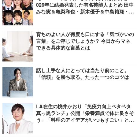
026年に結婚発表した有名芸能人まとめ 田中
みな実＆亀梨和也・新木優子＆中島裕翔・川
口春奈＆板倉滉選手ほか
育ちのよい人が何度も口にする「気づかいの
言葉」をご存じでしょうか？ 今日からマネ
できる具体的な言葉とは
話し上手な人にとっては当たり前のこと。
「信頼」を勝ち取る、たった一つのコツは
LA在住の桃井かおり「免疫力向上ベタベタ
真っ黒ランチ」公開「栄養満点で体に良さそ
う」「料理のアイデアがいつもすごい」と反
響