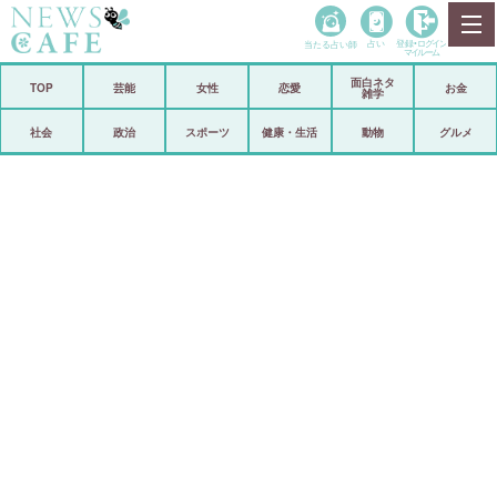
当たる占い師
占い
登録•
ログイン
マイルーム
面白ネタ
ホーム
TOP
芸能
女性
恋愛
お金
雑学
社会
政治
社会
政治
スポーツ
健康・生活
動物
グルメ
経済
海外
芸能
スポーツ
恋愛
ビックリ
コメントポスト
アリ／ナシ
リリース
ショップ
登録・ログイン/マイルーム