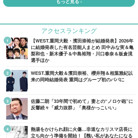
アクセスランキング
【WEST.重岡大毅・濱田崇裕が結婚発表】2026年
に結婚発表した有名芸能人まとめ 田中みな実＆亀
梨和也・新木優子＆中島裕翔・川口春奈＆板倉滉
選手ほか
WEST.重岡大毅＆濱田崇裕、櫻井翔＆相葉雅紀以
来の同時結婚発表 重岡はグループ初のパパに
佐藤二朗「33年間で初めて」妻との“ノロケ砲”に
反響続々「威力抜群」「奥様かっこいい」
熱湯をかけられ顔に火傷…非道なカリスマ店長に
立ち向かう準備を開始！【醜い私があなたになる