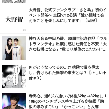
大野智、公式ファンクラブ「さと島」初のイ
ベント開催へ 全国で12公演「近い距離で会
えることを楽しみにしてます」【日程】
神谷天音＆中田乃愛、60周年記念作品「ウル
トラマンテオ」出演に感じた責任と不安「大
きな転機になる」“数ミリ単位のこだわり”特
撮技術に圧倒【インタビュー】
何がどうなってるの…!? 病院で目を覚ま
し、告げられた衝撃の事実とは？【正しい不
倫 #９】
寺田心、週6ジム通いで体重62kg→82kgに 1
10kgのベンチプレス持ち上げる姿披露「胸
板の厚みすごい」「かっこいい」と反響