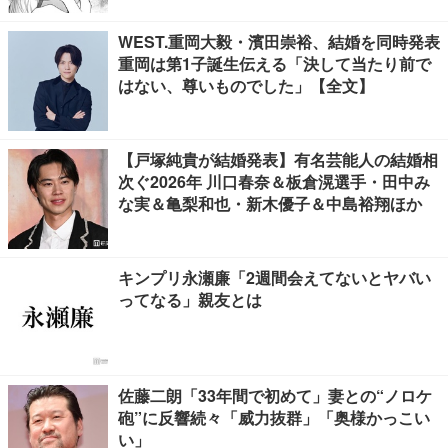
WEST.重岡大毅・濱田崇裕、結婚を同時発表
重岡は第1子誕生伝える「決して当たり前で
はない、尊いものでした」【全文】
【戸塚純貴が結婚発表】有名芸能人の結婚相
次ぐ2026年 川口春奈＆板倉滉選手・田中み
な実＆亀梨和也・新木優子＆中島裕翔ほか
キンプリ永瀬廉「2週間会えてないとヤバい
ってなる」親友とは
佐藤二朗「33年間で初めて」妻との“ノロケ
砲”に反響続々「威力抜群」「奥様かっこい
い」