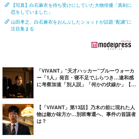
【写真】白石麻衣を待ち受けにしていた大物俳優「真剣に
恋をしていました」
山田孝之、白石麻衣をおんぶしたショットが話題 “配慮”に
注目集まる
「VIVANT」“天才ハッカー”ブルーウォーカ
ー「1人」発言・寝不足でふらつき…違和感
に考察加速「別人説」「何かの伏線か」【ネ
タバレあり】
【「VIVANT」第13話】乃木の前に現れた人
物は敵か味方か…別班奪還へ、事件の首謀者
は？