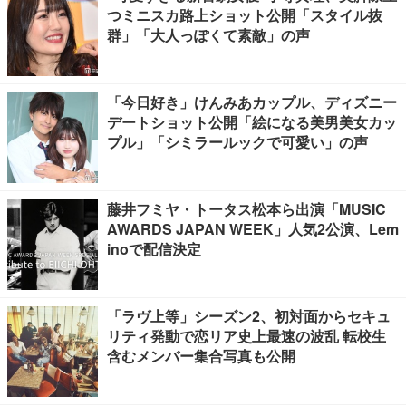
つミニスカ路上ショット公開「スタイル抜
群」「大人っぽくて素敵」の声
「今日好き」けんみあカップル、ディズニー
デートショット公開「絵になる美男美女カッ
プル」「シミラールックで可愛い」の声
藤井フミヤ・トータス松本ら出演「MUSIC
AWARDS JAPAN WEEK」人気2公演、Lem
inoで配信決定
「ラヴ上等」シーズン2、初対面からセキュ
リティ発動で恋リア史上最速の波乱 転校生
含むメンバー集合写真も公開