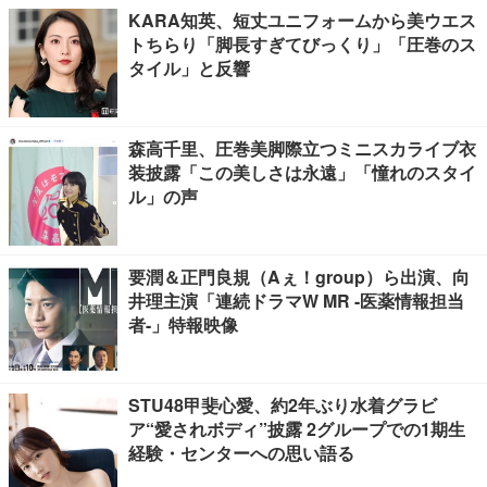
KARA知英、短丈ユニフォームから美ウエス
トちらり「脚長すぎてびっくり」「圧巻のス
タイル」と反響
森高千里、圧巻美脚際立つミニスカライブ衣
装披露「この美しさは永遠」「憧れのスタイ
ル」の声
要潤＆正門良規（Aぇ！group）ら出演、向
井理主演「連続ドラマW MR -医薬情報担当
者-」特報映像
STU48甲斐心愛、約2年ぶり水着グラビ
ア“愛されボディ”披露 2グループでの1期生
経験・センターへの思い語る