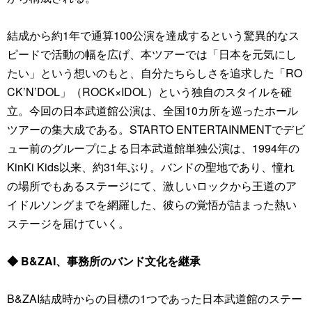
結成から約1年で通算100公演を達成するという驚異的なス
ピードで活動の幅を広げ、本ツアーでは「日本を元気にし
たい」という想いのもと、自分たちらしさを追求した「RO
CK’N’DOL」（ROCK×IDOL）という独自のスタイルを確
立。今回の日本武道館公演は、全国10カ所を巡ったホール
ツアーの集大成である。STARTO ENTERTAINMENTでデビ
ュー前のグループによる日本武道館単独公演は、1994年の
KinKi Kids以来、約31年ぶり。バンドの聖地であり、憧れ
の場所でもあるステージにて、激しいロックから王道のア
イドルソングまでを網羅した、彼らの覚悟が詰まった熱い
ステージを届けていく。
◆ B&ZAI、事務所のバンド文化を継承
B&ZAI結成時からの目標の1つであった日本武道館のステー