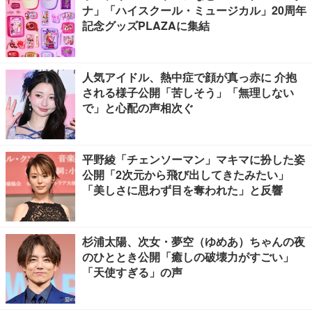
ナ」「ハイスクール・ミュージカル」20周年
記念グッズPLAZAに集結
人気アイドル、熱中症で顔が真っ赤に 介抱
される様子公開「苦しそう」「無理しない
で」と心配の声相次ぐ
平野綾「チェンソーマン」マキマに扮した姿
公開「2次元から飛び出してきたみたい」
「美しさに思わず目を奪われた」と反響
杉浦太陽、次女・夢空（ゆめあ）ちゃんの夜
のひととき公開「癒しの破壊力がすごい」
「天使すぎる」の声