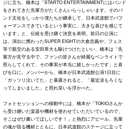
ジに立ち、橋本は「STARTO ENTERTAINMENTにはバンド
をされてきた先輩方がたくさんいらっしゃいます。そのバ
ンド文化をしっかり僕たちが継承して、日本武道館でパフ
ォーマンスできているという事実に、大きな喜びを感じて
います」と、伝統を受け継ぐ決意を表明。前日の公演に
は、演出に携わったSUPER EIGHTの大倉忠義や、フェス
等で親交のある安田章大も駆けつけたといい、橋本は「先
輩方が見守る中で、ファンの皆さんが綺麗なペンライトで
照らしてくれて、その事実が本当に嬉しかったです」と喜
びを口に。メンバーから、橋本が日本武道館公演1日目に
「ガッツリ泣いてた」と暴露されると、「最近涙もろくな
ってしまいました」と照れ笑いを浮かべた。
フォトセッションへの移動中には、橋本が「TOKIOさんか
ら受け継いだ楽器や機材を使わせていただいているので、
そこはぜひ書いてほしいです！」と熱烈にアピール。先輩
の魂が宿る機材とともに、日本武道館のステージに立って