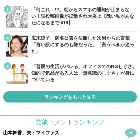
「何これ…!?」朝からスマホの通知が止まらな
い！誤投稿画像が拡散され大炎上【醜い私があな
たになるまで #19】
広末涼子、病名公表を決断した次男からの言葉
「言い訳にするのも嫌だった」「言うべきか迷っ
た」
「普段の生活がバレる」オフィスでのNGしぐさ。
知的で気品がある人は「無意識のしぐさ」が身に
ついている
ランキングをもっと見る