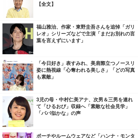
【全文】
福山雅治、作家・東野圭吾さんを追悼「ガリ
レオ」シリーズなどで主演「まだお別れの言
葉を言えずにいます」
「今日好き」表すみれ、美肩際立つノースリ
姿に熱視線「心奪われる美しさ」「どの写真
も素敵」
3児の母・中村仁美アナ、次男＆三男を連れ
て「ひるおび」収録へ「素敵な社会見学」
「パパ似かな」の声
ポーチやルームウェアなど「ハンナ・モンタ