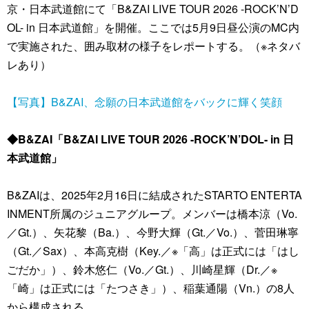
京・日本武道館にて「B&ZAI LIVE TOUR 2026 -ROCK’N’D
OL- in 日本武道館」を開催。ここでは5月9日昼公演のMC内
で実施された、囲み取材の様子をレポートする。（※ネタバ
レあり）
【写真】B&ZAI、念願の日本武道館をバックに輝く笑顔
◆B&ZAI「B&ZAI LIVE TOUR 2026 -ROCK’N’DOL- in 日
本武道館」
B&ZAIは、2025年2月16日に結成されたSTARTO ENTERTA
INMENT所属のジュニアグループ。メンバーは橋本涼（Vo.
／Gt.）、矢花黎（Ba.）、今野大輝（Gt.／Vo.）、菅田琳寧
（Gt.／Sax）、本高克樹（Key.／※「高」は正式には「はし
ごだか」）、鈴木悠仁（Vo.／Gt.）、川崎星輝（Dr.／※
「崎」は正式には「たつさき」）、稲葉通陽（Vn.）の8人
から構成される。