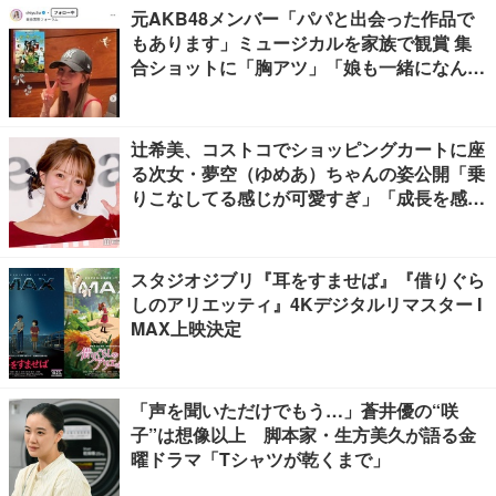
元AKB48メンバー「パパと出会った作品で
もあります」ミュージカルを家族で観賞 集
合ショットに「胸アツ」「娘も一緒になんて
感慨深い」の声
辻希美、コストコでショッピングカートに座
る次女・夢空（ゆめあ）ちゃんの姿公開「乗
りこなしてる感じが可愛すぎ」「成長を感じ
る」の声
スタジオジブリ『耳をすませば』『借りぐら
しのアリエッティ』4Kデジタルリマスター I
MAX上映決定
「声を聞いただけでもう…」蒼井優の“咲
子”は想像以上 脚本家・生方美久が語る金
曜ドラマ「Tシャツが乾くまで」