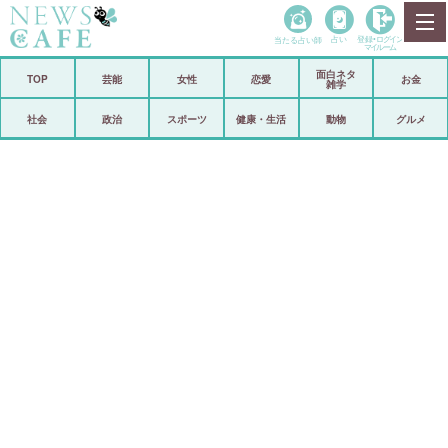
当たる占い師
占い
登録•
ログイン
マイルーム
面白ネタ
ホーム
TOP
芸能
女性
恋愛
お金
雑学
社会
政治
社会
政治
スポーツ
健康・生活
動物
グルメ
経済
海外
芸能
スポーツ
恋愛
ビックリ
コメントポスト
アリ／ナシ
リリース
ショップ
登録・ログイン/マイルーム