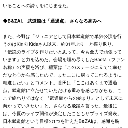
いることへの誇りをにじませた。
◆B&ZAI、 武道館は「通過点」 さらなる高みへ
また、今野は「ジュニアとして日本武道館で単独公演を行
うのはKinKi Kidsさん以来、約31年ぶり」と振り返り、
「伝説のライブを作りたいと思って、今も全力で頑張って
います」と力を込めた。会場を埋め尽くしたBaetZ（ファン
名称）の声援を浴び、稲葉は「このステージに立てて幸せ
だなと心から感じたので、またここに戻ってこれるように
精進したい」とコメント。菅田は「ここはあくまで通過
点。武道館に立たせていただける重みを感じながらも、こ
こで終わりではなく 『武道館からの始まり』として未来に
向かっていきたい」と、さらなる飛躍を誓った。最後に
は、今夏のライブ開催が決定したこともサプライズ発表。
日本武道館という目標の1つを叶えたB&ZAIは、感謝を胸