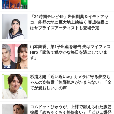
「24時間テレビ49」岩田剛典＆イモトアヤ
コ、能登の地に巨大地上絵描く 完成披露に
はサプライズアーティストも登場予定
山本舞香、第1子出産を報告 夫はマイファス
Hiro「家族で穏やかな毎日を過ごしていま
す」
杉浦太陽「近い近いw」カメラに寄る夢空ち
ゃんの姿披露「無邪気さがたまらない」「全
てが愛おしい」の声
コムドットひゅうが、上裸で鍛えられた腹筋
披露「めちゃくちゃ格好良い」「ビジュ爆発