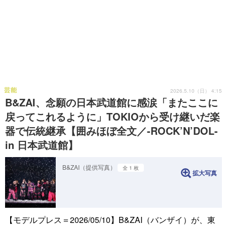
芸能
2026.5.10（日） 4:15
B&ZAI、念願の日本武道館に感涙「またここに
戻ってこれるように」TOKIOから受け継いだ楽
器で伝統継承【囲みほぼ全文／-ROCK’N’DOL-
in 日本武道館】
B&ZAI（提供写真）
全 1 枚
拡大写真
【モデルプレス＝2026/05/10】B&ZAI（バンザイ）が、東