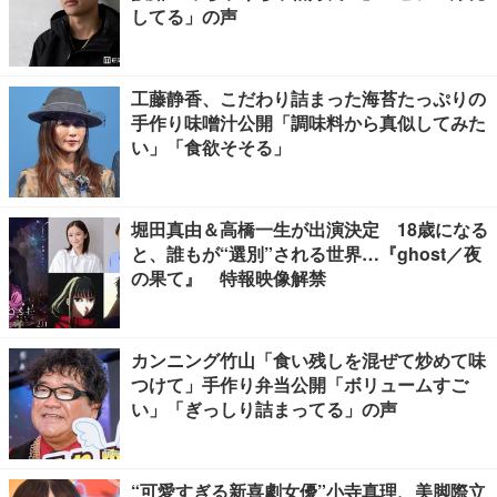
してる」の声
工藤静香、こだわり詰まった海苔たっぷりの
手作り味噌汁公開「調味料から真似してみた
い」「食欲そそる」
堀田真由＆高橋一生が出演決定 18歳になる
と、誰もが“選別”される世界…『ghost／夜
の果て』 特報映像解禁
カンニング竹山「食い残しを混ぜて炒めて味
つけて」手作り弁当公開「ボリュームすご
い」「ぎっしり詰まってる」の声
“可愛すぎる新喜劇女優”小寺真理、美脚際立