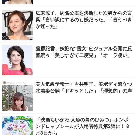
広末涼子、病名公表を決断した次男からの言
葉「言い訳にするのも嫌だった」「言うべき
か迷った」
藤原紀香、妖艶な“雪女”ビジュアル公開に反
響続々「美しすぎて二度見」「オーラ凄い」
美人気象予報士・吉井明子、美ボディ際立つ
水着姿公開「ドキッとした」「理想的」の声
『映画ちいかわ 人魚の島のひみつ』ボンボ
ンドロップシールが入場者特典第2弾に！ 8
月8日から