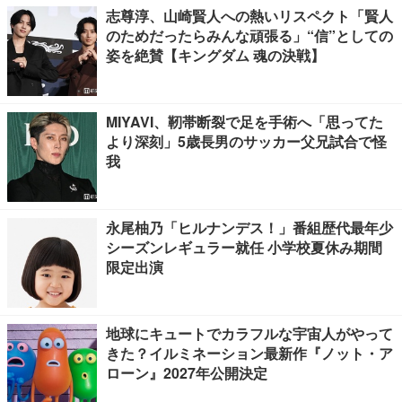
志尊淳、山崎賢人への熱いリスペクト「賢人
のためだったらみんな頑張る」“信”としての
姿を絶賛【キングダム 魂の決戦】
MIYAVI、靭帯断裂で足を手術へ「思ってた
より深刻」5歳長男のサッカー父兄試合で怪
我
永尾柚乃「ヒルナンデス！」番組歴代最年少
シーズンレギュラー就任 小学校夏休み期間
限定出演
地球にキュートでカラフルな宇宙人がやって
きた？イルミネーション最新作『ノット・ア
ローン』2027年公開決定