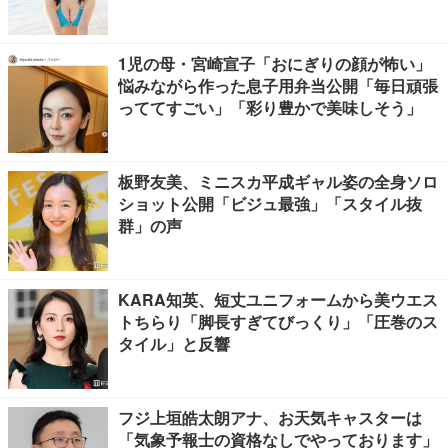
1児の母・宮崎宣子「おにぎりの顔が怖い」
悩みながら作った息子用弁当公開「毎日頑張
っててすごい」「彩り豊かで美味しそう」
板野友美、ミニスカ平成ギャル姿の全身ソロ
ショット公開「ビジュ最強」「スタイル抜
群」の声
KARA知英、短丈ユニフォームから美ウエス
トちらり「脚長すぎてびっくり」「圧巻のス
タイル」と反響
フジ上垣皓太朗アナ、お天気キャスターは
「気象予報士の資格なしでやっております」