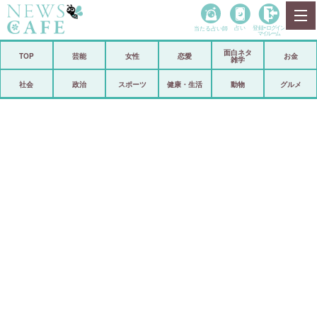
当たる占い師
占い
登録•
ログイン
マイルーム
面白ネタ
ホーム
TOP
芸能
女性
恋愛
お金
雑学
社会
政治
社会
政治
スポーツ
健康・生活
動物
グルメ
経済
海外
芸能
スポーツ
恋愛
ビックリ
コメントポスト
アリ／ナシ
リリース
ショップ
登録・ログイン/マイルーム