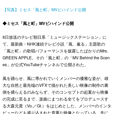
【写真】ミセス「風と町」MVビハインド公開
◆ミセス「風と町」MVビハインド公開
8日放送のテレビ朝日系「ミュージックステーション」に
て、最新曲・NHK連続テレビ小説「風、薫る」主題歌の
「風と町」の歌唱パフォーマンスを披露したばかりのMrs.
GREEN APPLE。その「風と町」の「MV Behind the Scen
es」が公式YouTubeチャンネルで公開された。
風を踊らせ、風に導かれていくメンバーの優雅な姿が、雄
大な自然と最先端のVFXで描かれた美しい映像の制作の裏
側を捕らえるのみならず、そのコンセプトの起案から映像
の完成に至るまで、楽曲にまつわる全てをプロデュースす
る大森元貴（Vo.／Gt.）をはじめとした、メンバーのインタ
ビューなども盛り込まれた貴重な映像となっている。先に