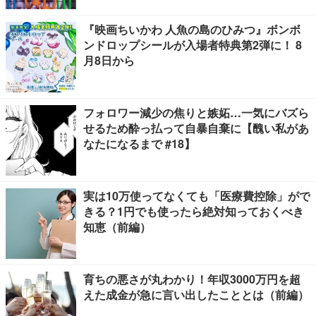
『映画ちいかわ 人魚の島のひみつ』ボンボ
ンドロップシールが入場者特典第2弾に！ 8
月8日から
フォロワー減少の焦りと嫉妬…一気にバズら
せるため酔っ払って自暴自棄に【醜い私があ
なたになるまで #18】
実は10万使ってなくても「医療費控除」がで
きる？1円でも使ったら絶対知っておくべき
知恵（前編）
育ちの悪さが丸わかり！年収3000万円を超
えた成金が急に言い出したこととは（前編）