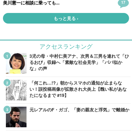
アクセスランキング
3児の母・中村仁美アナ、次男＆三男を連れて「ひ
るおび」収録へ「素敵な社会見学」「パパ似か
な」の声
「何これ…!?」朝からスマホの通知が止まらな
い！誤投稿画像が拡散され大炎上【醜い私があな
たになるまで #19】
元レアルのF・ガゴ、「妻の親友と浮気」で離婚か