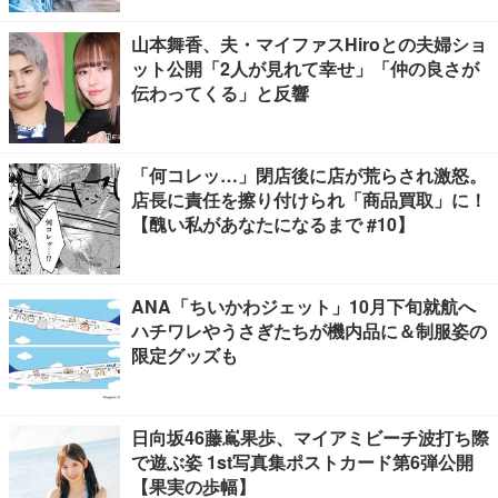
山本舞香、夫・マイファスHiroとの夫婦ショ
ット公開「2人が見れて幸せ」「仲の良さが
伝わってくる」と反響
「何コレッ…」閉店後に店が荒らされ激怒。
店長に責任を擦り付けられ「商品買取」に！
【醜い私があなたになるまで #10】
ANA「ちいかわジェット」10月下旬就航へ
ハチワレやうさぎたちが機内品に＆制服姿の
限定グッズも
日向坂46藤嶌果歩、マイアミビーチ波打ち際
で遊ぶ姿 1st写真集ポストカード第6弾公開
【果実の歩幅】