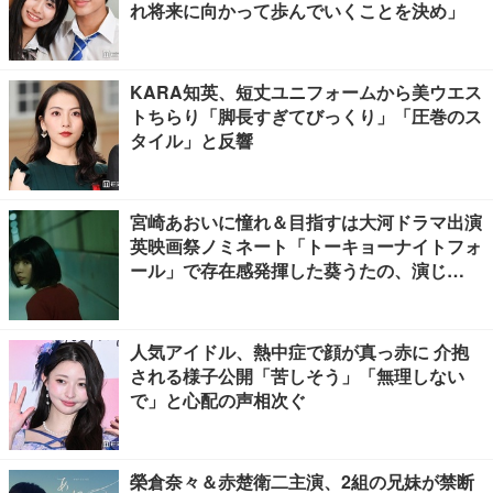
れ将来に向かって歩んでいくことを決め」
KARA知英、短丈ユニフォームから美ウエス
トちらり「脚長すぎてびっくり」「圧巻のス
タイル」と反響
宮崎あおいに憧れ＆目指すは大河ドラマ出演
英映画祭ノミネート「トーキョーナイトフォ
ール」で存在感発揮した葵うたの、演じ
た“孤独”に共感【注目の人物】
人気アイドル、熱中症で顔が真っ赤に 介抱
される様子公開「苦しそう」「無理しない
で」と心配の声相次ぐ
榮倉奈々＆赤楚衛二主演、2組の兄妹が禁断