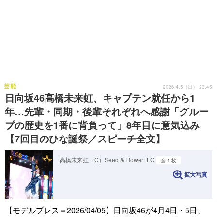
芸能
2026.4.5（日） 23:45
日向坂46高橋未来虹、キャプテン就任から1
年…先輩・同期・後輩それぞれへ感謝「グルー
プの歴史を1番に背負って」8年目に意気込み
【7回目のひな誕祭／スピーチ全文】
高橋未来虹（C）Seed & FlowerLLC
全 1 枚
拡大写真
【モデルプレス＝2026/04/05】日向坂46が4月4日・5日、