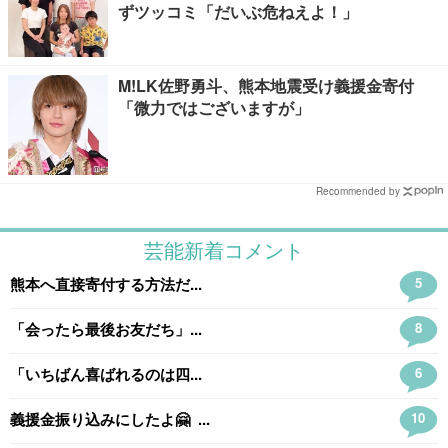
ずツッコミ「だいぶ危ねえよ！」
M!LK佐野勇斗、熊本地震受け義援金寄付
「微力ではございますが」
Recommended by