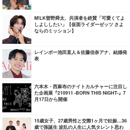
M!LK曽野舜太、共演者を絶賛「可愛くてよ
しよししたい」【仮面ライダーゼッツ さよ
ならのミッション】
レインボー池田直人＆佐藤佳奈アナ、結婚発
表
六本木・西麻布のナイトカルチャーに注目し
た企画展『210911 -BORN THIS NIGHT-』7
月17日から開催
15歳女子、27歳男性と交際1ヶ月で妊娠…36
歳で孫誕生 波乱の人生に人気タレント思わ