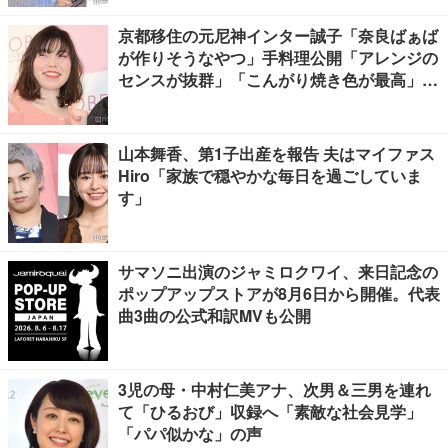
京都移住の元尼神インター誠子「奈良ばぁば
が作りそうなやつ」手料理公開「アレンジの
センスが抜群」「こんがり焼き色が最高」と
反響
山本舞香、第1子出産を報告 夫はマイファス
Hiro「家族で穏やかな毎日を過ごしていま
す」
サマソニ出演のジャミロクワイ、来日記念の
ポップアップストアが8月6日から開催。代表
曲3曲の公式和訳MVも公開
3児の母・中村仁美アナ、次男＆三男を連れ
て「ひるおび」収録へ「素敵な社会見学」
「パパ似かな」の声