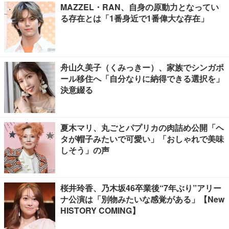
MAZZEL・RAN、自身の原動力となってい
る存在とは「1番身近で1番偉大な存在」
舟山久美子（くみっきー）、家族でシンガポ
ール移住へ「自分なりに納得できる選択を」
決意綴る
夏木マリ、丸ごとパプリカの肉詰め公開「ヘ
タが帽子みたいで可愛い」「おしゃれで美味
しそう」の声
桜井玲香、乃木坂46卒業後“7年ぶり”アリー
ナ公演は「別物みたいな感覚がある」【New
HISTORY COMING】