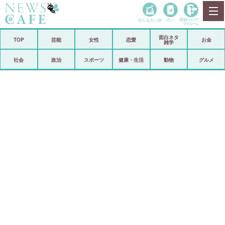
当たる占い師
占い
登録•
ログイン
マイルーム
面白ネタ
ホーム
TOP
芸能
女性
恋愛
お金
雑学
社会
政治
社会
政治
スポーツ
健康・生活
動物
グルメ
経済
海外
芸能
スポーツ
恋愛
ビックリ
コメントポスト
アリ／ナシ
リリース
ショップ
登録・ログイン/マイルーム