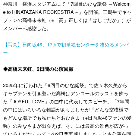
神奈川・横浜スタジアムにて「7回目のひな誕祭 ～Welcom
e to HINATAZAKA ROCKESTRA～」を開催。三期生でキャ
プテンの高橋未来虹（※「高」正しくは「はしごだか」）が
メンバーへ感謝した。
【写真】日向坂46、17thで初単独センターを務めるメンバ
ー
◆高橋未来虹、2日間の公演回顧
2025年に行われた「6回目のひな誕祭」で佐々木久美から
キャプテンを引き継いだ高橋はアンコールのラストを飾っ
た「JOYFUL LOVE」の曲中に代表してスピーチ。「7年間
の中にはいろいろな物語がありましたが『どんな空模様で
もどんな場所でも私たちとおひさま（※日向坂46ファンの愛
称）のみなさまが出会えば、そこには最高の景色が広がっ
ているんだな』ってこの2日間実感しました」と本公演を回