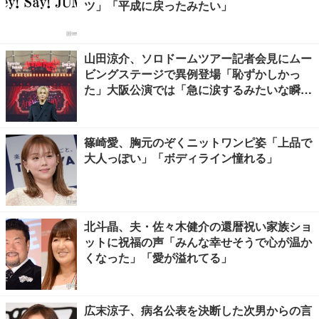
ツ」「平成に戻ったみたい」
山田涼介、ソロドームツアー記者会見にムー
ビングステージで異例登場「恥ずかしかっ
た」大阪公演では「急に涙するみたいな瞬間
が」【囲み取材全文前編】
篠崎愛、胸元のぞくニットワンピ姿「上品で
大人っぽい」「ボディライン憧れる」
北斗晶、夫・佐々木健介の還暦祝い家族ショ
ットに祝福の声「みんな幸せそうで心が温か
くなった」「愛が溢れてる」
広末涼子、病名公表を決断した次男からの言