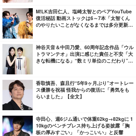
M!LK吉田仁人、塩崎太智とのペアYouTube
復活秘話 動画ストックは6～7本「太智くん
のやりたいことがなくなるまでは多分更新が
ある」
神谷天音＆中田乃愛、60周年記念作品「ウル
トラマンテオ」出演に感じた責任と不安「大
きな転機になる」“数ミリ単位のこだわり”特
撮技術に圧倒【インタビュー】
香取慎吾、森且行“5年9ヶ月ぶり”オートレー
ス優勝を祝福 怪我からの復活に「勇気をも
らいました」【全文】
寺田心、週6ジム通いで体重62kg→82kgに 1
10kgのベンチプレス持ち上げる姿披露「胸
板の厚みすごい」「かっこいい」と反響