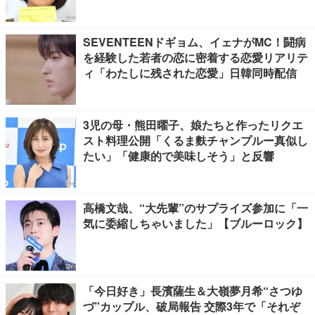
SEVENTEENドギョム、イェナがMC！闘病
を経験した若者の恋に密着する恋愛リアリテ
ィ「わたしに残された恋愛」日韓同時配信
3児の母・熊田曜子、娘たちと作ったリクエ
スト料理公開「くるま麩チャンプルー真似し
たい」「健康的で美味しそう」と反響
高橋文哉、“大先輩”のサプライズ参加に「一
気に委縮しちゃいました」【ブルーロック】
「今日好き」長濱薩生＆大嶺夢月希“さつゆ
づ”カップル、破局報告 交際3年で「それぞ