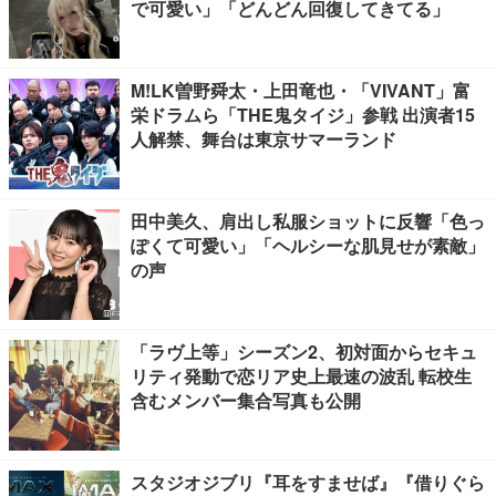
で可愛い」「どんどん回復してきてる」
M!LK曽野舜太・上田竜也・「VIVANT」富
栄ドラムら「THE鬼タイジ」参戦 出演者15
人解禁、舞台は東京サマーランド
田中美久、肩出し私服ショットに反響「色っ
ぽくて可愛い」「ヘルシーな肌見せが素敵」
の声
「ラヴ上等」シーズン2、初対面からセキュ
リティ発動で恋リア史上最速の波乱 転校生
含むメンバー集合写真も公開
スタジオジブリ『耳をすませば』『借りぐら