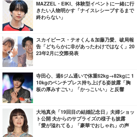
MAZZEL・EIKI、体験型イベントに一緒に行
きたい人物明かす「ナイスレシーブするまで
終わらない」
スカイピース・テオくん＆加藤乃愛、破局報
告「どちらかに非があったわけではなく」20
23年2月に交際発表
寺田心、週6ジム通いで体重62kg→82kgに 1
10kgのベンチプレス持ち上げる姿披露「胸
板の厚みすごい」「かっこいい」と反響
大地真央「19回目の結婚記念日」夫婦ショッ
ト公開 夫からのサプライズの様子も披露
「愛が溢れてる」「豪華でおしゃれ」の声