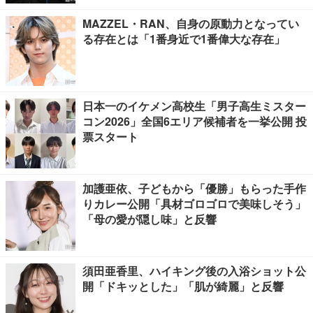
MAZZEL・RAN、自身の原動力となってい
る存在とは「1番身近で1番偉大な存在」
日本一のイケメン高校生「男子高生ミスター
コン2026」全国6エリア候補者を一挙公開 投
票スタート
加護亜依、子どもから「優勝」もらった手作
りカレー公開「具材ゴロゴロで美味しそう」
「母の愛が隠し味」と反響
須田亜香里、ハイキング後の入浴ショット公
開「ドキッとした」「肌が綺麗」と反響