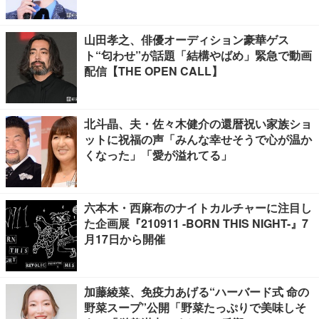
山田孝之、俳優オーディション豪華ゲス
ト“匂わせ”が話題「結構やばめ」緊急で動画
配信【THE OPEN CALL】
北斗晶、夫・佐々木健介の還暦祝い家族ショ
ットに祝福の声「みんな幸せそうで心が温か
くなった」「愛が溢れてる」
六本木・西麻布のナイトカルチャーに注目し
た企画展『210911 -BORN THIS NIGHT-』7
月17日から開催
加藤綾菜、免疫力あげる“ハーバード式 命の
野菜スープ”公開「野菜たっぷりで美味しそ