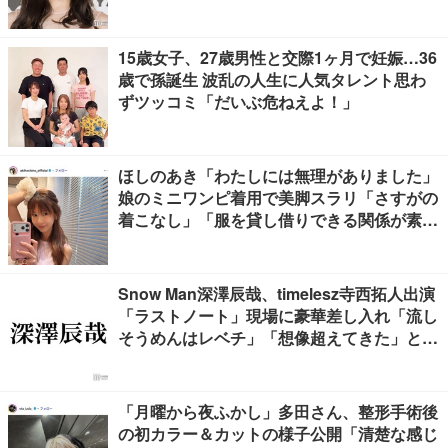
15歳女子、27歳男性と交際1ヶ月で妊娠…36
歳で孫誕生 波乱の人生に人気タレント思わ
ずツッコミ「だいぶ危ねえよ！」
ほしのあき「わたしには無理がありました」
娘のミニワンピ着用で美脚スラリ「さすがの
着こなし」「服を貸し借りできる関係が素
敵」と反響
Snow Man深澤辰哉、timelesz寺西拓人出演
「ラストノート」現場に豪華差し入れ「流し
そうめんはレベチ」「想像超えてきた」と絶
賛の声
「月曜から夜ふかし」多田さん、整形手術後
の初カラー＆カットの様子公開「清楚な感じ