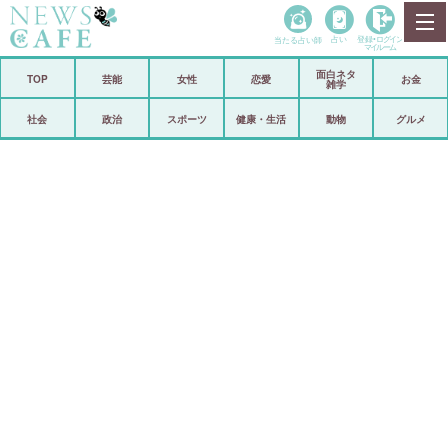
当たる占い師
占い
登録•
ログイン
マイルーム
面白ネタ
ホーム
TOP
芸能
女性
恋愛
お金
雑学
社会
政治
社会
政治
スポーツ
健康・生活
動物
グルメ
経済
海外
芸能
スポーツ
恋愛
ビックリ
コメントポスト
アリ／ナシ
リリース
ショップ
登録・ログイン/マイルーム