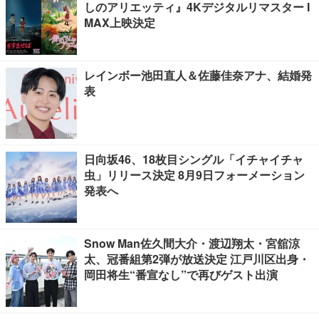
しのアリエッティ』4Kデジタルリマスター I
MAX上映決定
レインボー池田直人＆佐藤佳奈アナ、結婚発
表
日向坂46、18枚目シングル「イチャイチャ
虫」リリース決定 8月9日フォーメーション
発表へ
Snow Man佐久間大介・渡辺翔太・宮舘涼
太、冠番組第2弾が放送決定 江戸川区出身・
岡田将生“番宣なし”で再びゲスト出演