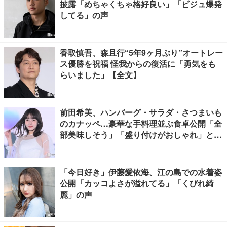
披露「めちゃくちゃ格好良い」「ビジュ爆発
してる」の声
香取慎吾、森且行“5年9ヶ月ぶり”オートレー
ス優勝を祝福 怪我からの復活に「勇気をも
らいました」【全文】
前田希美、ハンバーグ・サラダ・さつまいも
のカナッペ…豪華な手料理並ぶ食卓公開「全
部美味しそう」「盛り付けがおしゃれ」と絶
賛の声
「今日好き」伊藤愛依海、江の島での水着姿
公開「カッコよさが溢れてる」「くびれ綺
麗」の声