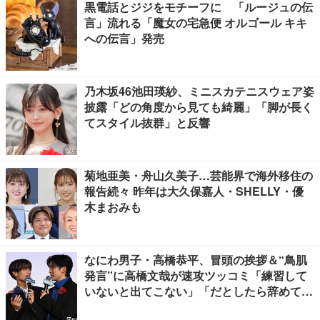
黒電話とジジをモチーフに 「ルージュの伝
言」流れる「魔女の宅急便 オルゴール キキ
への伝言」発売
乃木坂46池田瑛紗、ミニスカテニスウェア姿
披露「どの角度から見ても綺麗」「脚が長く
てスタイル抜群」と反響
菊地亜美・舟山久美子…芸能界で海外移住の
報告続々 昨年は大久保嘉人・SHELLY・優
木まおみも
なにわ男子・高橋恭平、冒頭の挨拶＆“鳥肌
発言”に高橋文哉が速攻ツッコミ「練習して
いないと出てこない」「だとしたら辞めてく
ださい」【ブルーロック】