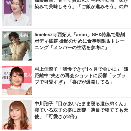
染みて美味しそう」「ご飯が進みそう」の声
timelesz寺西拓人「anan」SEX特集で彫刻
ボディ披露 撮影のために食事制限＆トレー
ニング「メンバーの生活を参考に」
村上佳菜子「我慢できず1ヶ月で会いに」“遠
距離中”夫との再会ショットに反響「ラブラ
ブで可愛すぎ」「喜びが爆発してる」
中川翔子「目があいたまま寝る遺伝弟くん」
寝ている双子の姿に反響「薄目で寝てても天
使」「可愛さが2倍」