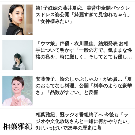
第1子妊娠の藤井夏恋、美背中全開バックレ
スドレス姿公開「綺麗すぎて見惚れちゃう」
「女神様みたい」
「ウマ娘」声優・衣川里佳、結婚発表 お相
手について明かす「一般の方で、気ままな性
格の私を、時に厳しく、そしてとても優し
く、全力でサポートしてくれる方です」
安藤優子、蛤のしゃぶしゃぶ・がめ煮…「夏
のおもてなし料理」公開「料亭のような豪華
さ」「品数がすごい」と反響
相葉雅紀、冠ラジオ番組終了へ 今後も「ラ
ジオや文化放送さんと一緒に何かやりたい」
9月いっぱいで25年の歴史に幕