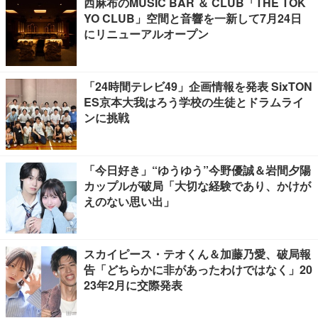
西麻布のMUSIC BAR ＆ CLUB「THE TOK
YO CLUB」空間と音響を一新して7月24日
にリニューアルオープン
「24時間テレビ49」企画情報を発表 SixTON
ES京本大我はろう学校の生徒とドラムライ
ンに挑戦
「今日好き」“ゆうゆう”今野優誠＆岩間夕陽
カップルが破局「大切な経験であり、かけが
えのない思い出」
スカイピース・テオくん＆加藤乃愛、破局報
告「どちらかに非があったわけではなく」20
23年2月に交際発表