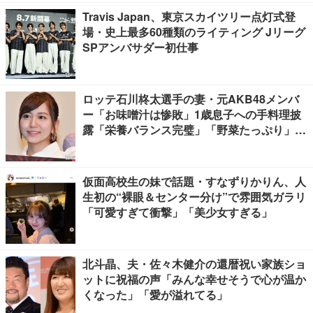
Travis Japan、東京スカイツリー点灯式登
場・史上最多60種類のライティング Jリーグ
SPアンバサダー初仕事
ロッテ石川柊太選手の妻・元AKB48メンバ
ー「お味噌汁は惨敗」1歳息子への手料理披
露「栄養バランス完璧」「野菜たっぷり」の
声
仮面高校生の妹で話題・すなずりかりん、人
生初の“裸眼＆センター分け”で雰囲気ガラリ
「可愛すぎて衝撃」「美少女すぎる」
北斗晶、夫・佐々木健介の還暦祝い家族ショ
ットに祝福の声「みんな幸せそうで心が温か
くなった」「愛が溢れてる」