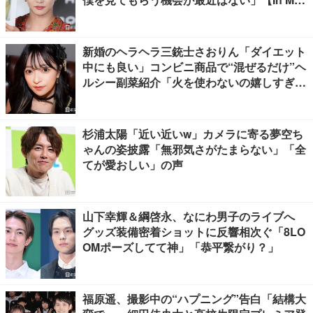
on】
新婚のヘラヘラ三銃士さおりん「ダイエット
中にも良い」コンビニ商品で“混ぜるだけ”ヘ
ルシー副菜紹介「火を使わないの嬉しすぎ
る」「タンパク質たっぷりで最高」の声
杉浦太陽「近い近いw」カメラに寄る夢空ち
ゃんの姿披露「無邪気さがたまらない」「全
てが愛おしい」の声
山下幸輝＆綱啓永、なにわ男子のライブへ
グッズ装備密着ショットに反響相次ぐ「8LO
OMポーズしてて神」「恭平繋がり？」
福原遥、撮影中の“ハプニング”告白「結構大