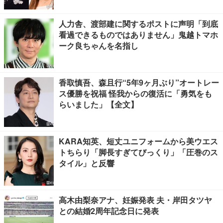
人力舎、渡部建に関するポストに声明「到底
看過できるものではありません」鬼越トマホ
ーク良ちゃんを名指し
香取慎吾、森且行“5年9ヶ月ぶり”オートレー
ス優勝を祝福 怪我からの復活に「勇気をも
らいました」【全文】
KARA知英、短丈ユニフォームから美ウエス
トちらり「脚長すぎてびっくり」「圧巻のス
タイル」と反響
高木由梨奈アナ、妊娠発表 夫・岸田タツヤ
との結婚2周年記念日に発表