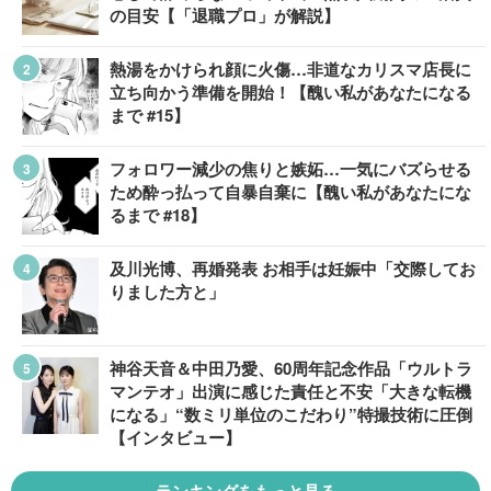
の目安【「退職プロ」が解説】
熱湯をかけられ顔に火傷…非道なカリスマ店長に
立ち向かう準備を開始！【醜い私があなたになる
まで #15】
フォロワー減少の焦りと嫉妬…一気にバズらせる
ため酔っ払って自暴自棄に【醜い私があなたにな
るまで #18】
及川光博、再婚発表 お相手は妊娠中「交際してお
りました方と」
神谷天音＆中田乃愛、60周年記念作品「ウルトラ
マンテオ」出演に感じた責任と不安「大きな転機
になる」“数ミリ単位のこだわり”特撮技術に圧倒
【インタビュー】