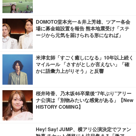
DOMOTO堂本光一＆井上芳雄、ツアー各会
場に募金箱設置を報告 熊本地震受け「ステ
ージから元気を届けられる形になれば」
米津玄師「すごく癒しになる」10年以上続く
マイルール 「さすがとしか言えない」「確
かに語彙力上がりそう」と反響
桜井玲香、乃木坂46卒業後“7年ぶり”アリー
ナ公演は「別物みたいな感覚がある」【New
HISTORY COMING】
Hey! Say! JUMP、横アリ公演決定でファン
歓喜 チケット価格にも注目集まる「激ア