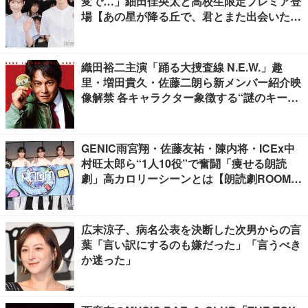
変で…」細田佳央太と高校生限定プレミア登
場【あの星が降る丘で、君とまた出会いた
い。】
織田裕二主演「踊る大捜査線 N.E.W.」趣
里・増田貴久・佐藤二朗ら新メンバー紹介映
像解禁 各キャラクター象徴する“謎のキーワ
ード”も
GENIC雨宮翔・佐藤友祐・陳内将・ICEx中
村旺太郎ら“1人10役”で奮闘「痩せる朗読
劇」高カロリーシーンとは【朗読劇ROOM2
026】
広末涼子、病名公表を決断した次男からの言
葉「言い訳にするのも嫌だった」「言うべき
か迷った」