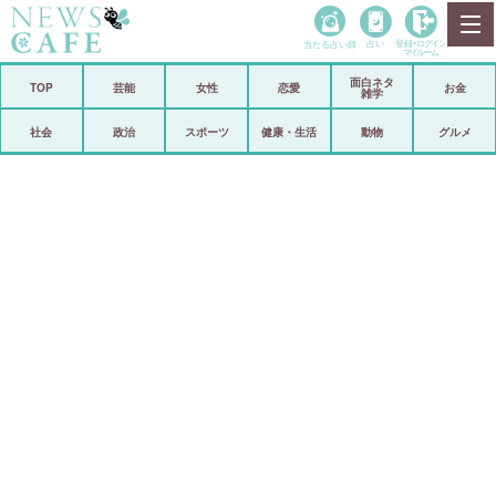
当たる占い師
占い
登録•
ログイン
マイルーム
面白ネタ
ホーム
TOP
芸能
女性
恋愛
お金
雑学
社会
政治
社会
政治
スポーツ
健康・生活
動物
グルメ
経済
海外
芸能
スポーツ
恋愛
ビックリ
コメントポスト
アリ／ナシ
リリース
ショップ
登録・ログイン/マイルーム