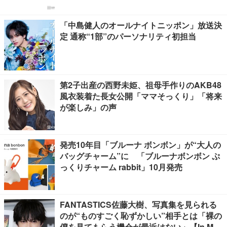
「中島健人のオールナイトニッポン」放送決
定 通称“1部”のパーソナリティ初担当
第2子出産の西野未姫、祖母手作りのAKB48
風衣装着た長女公開「ママそっくり」「将来
が楽しみ」の声
発売10年目「ブルーナ ボンボン」が“大人の
バッグチャーム”に 「ブルーナボンボン ぷ
っくりチャーム rabbit」10月発売
FANTASTICS佐藤大樹、写真集を見られる
のが“ものすごく恥ずかしい”相手とは「裸の
僕を見てもらう機会が最近はない」【In Moti