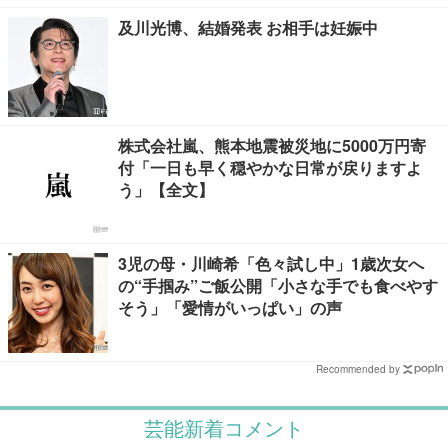
及川光博、結婚発表 お相手は妊娠中
株式会社嵐、熊本地震被災地に5000万円寄
付「一日も早く穏やかな日常が戻りますよ
う」【全文】
3児の母・川崎希「色々試し中」1歳次女へ
の“手掴み”ご飯公開「小さな手でも食べやす
そう」「愛情がいっぱい」の声
Recommended by