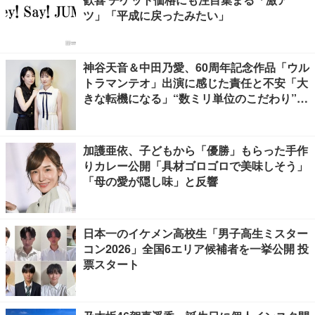
ツ」「平成に戻ったみたい」
神谷天音＆中田乃愛、60周年記念作品「ウル
トラマンテオ」出演に感じた責任と不安「大
きな転機になる」“数ミリ単位のこだわり”特
撮技術に圧倒【インタビュー】
加護亜依、子どもから「優勝」もらった手作
りカレー公開「具材ゴロゴロで美味しそう」
「母の愛が隠し味」と反響
日本一のイケメン高校生「男子高生ミスター
コン2026」全国6エリア候補者を一挙公開 投
票スタート