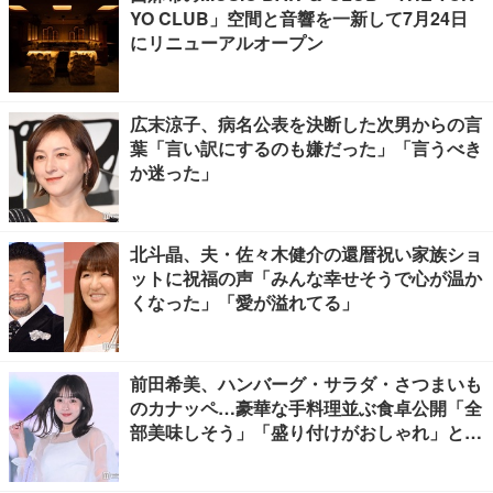
YO CLUB」空間と音響を一新して7月24日
にリニューアルオープン
広末涼子、病名公表を決断した次男からの言
葉「言い訳にするのも嫌だった」「言うべき
か迷った」
北斗晶、夫・佐々木健介の還暦祝い家族ショ
ットに祝福の声「みんな幸せそうで心が温か
くなった」「愛が溢れてる」
前田希美、ハンバーグ・サラダ・さつまいも
のカナッペ…豪華な手料理並ぶ食卓公開「全
部美味しそう」「盛り付けがおしゃれ」と絶
賛の声