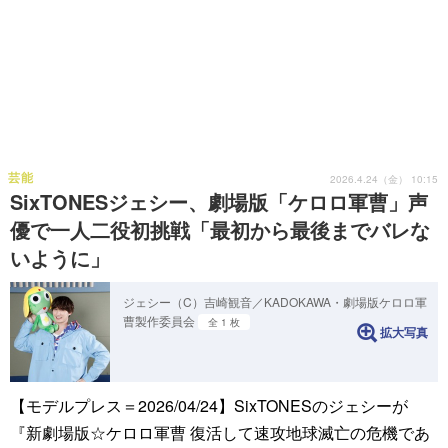
芸能
2026.4.24（金） 10:15
SixTONESジェシー、劇場版「ケロロ軍曹」声
優で一人二役初挑戦「最初から最後までバレな
いように」
ジェシー（C）吉崎観音／KADOKAWA・劇場版ケロロ軍
曹製作委員会
全 1 枚
拡大写真
【モデルプレス＝2026/04/24】SixTONESのジェシーが
『新劇場版☆ケロロ軍曹 復活して速攻地球滅亡の危機であ