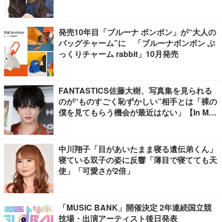
発売10年目「ブルーナ ボンボン」が“大人の
バッグチャーム”に 「ブルーナボンボン ぷ
っくりチャーム rabbit」10月発売
FANTASTICS佐藤大樹、写真集を見られる
のが“ものすごく恥ずかしい”相手とは「裸の
僕を見てもらう機会が最近はない」【In Moti
on】
中川翔子「目があいたまま寝る遺伝弟くん」
寝ている双子の姿に反響「薄目で寝てても天
使」「可愛さが2倍」
「MUSIC BANK」開催決定 2年連続国立競
技場・出演アーティスト後日発表