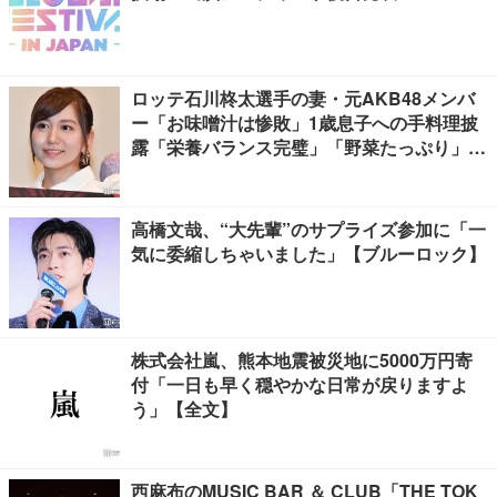
ロッテ石川柊太選手の妻・元AKB48メンバ
ー「お味噌汁は惨敗」1歳息子への手料理披
露「栄養バランス完璧」「野菜たっぷり」の
声
高橋文哉、“大先輩”のサプライズ参加に「一
気に委縮しちゃいました」【ブルーロック】
株式会社嵐、熊本地震被災地に5000万円寄
付「一日も早く穏やかな日常が戻りますよ
う」【全文】
西麻布のMUSIC BAR ＆ CLUB「THE TOK