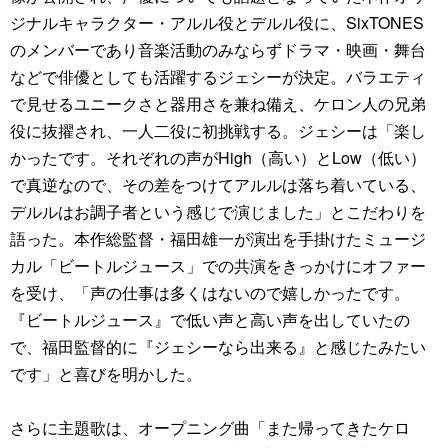
ジナルキャラクター・アルル役とデルル役に、SixTONES
のメンバーであり音楽活動のみならずドラマ・映画・舞台
などで俳優としても活躍するジェシーが決定。バラエティ
で見せるユニークさと器用さを兼ね備え、ケロン人の兄弟
役に抜擢され、一人二役に初挑戦する。ジェシーは「楽し
かったです。それぞれの声がHigh（高い）とLow（低い）
で真逆なので、その差をつけてアルルは落ち着いている、
デルルはお調子者という感じで演じました」とこだわりを
語った。本作総監督・福田雄一が演出を手掛けたミュージ
カル「ビートルジュース」での共演をきっかけにオファー
を受け、「声の仕事は多くはないので嬉しかったです。
『ビートルジュース』で低い声と高い声を出していたの
で、福田監督的に『ジェシーなら出来る』と感じたみたい
です」と喜びを明かした。
さらに主題歌は、オープニング曲「また帰ってきたケロ