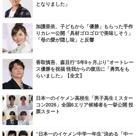
となりました」
加護亜依、子どもから「優勝」もらった手作
りカレー公開「具材ゴロゴロで美味しそう」
「母の愛が隠し味」と反響
香取慎吾、森且行“5年9ヶ月ぶり”オートレー
ス優勝を祝福 怪我からの復活に「勇気をも
らいました」【全文】
日本一のイケメン高校生「男子高生ミスター
コン2026」全国6エリア候補者を一挙公開 投
票スタート
“日本一のイケメン中学一年生”決める「中一