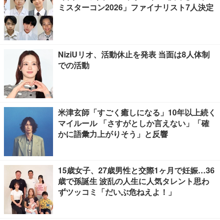
ミスターコン2026」ファイナリスト7人決定
NiziUリオ、活動休止を発表 当面は8人体制
での活動
米津玄師「すごく癒しになる」10年以上続く
マイルール 「さすがとしか言えない」「確
かに語彙力上がりそう」と反響
15歳女子、27歳男性と交際1ヶ月で妊娠…36
歳で孫誕生 波乱の人生に人気タレント思わ
ずツッコミ「だいぶ危ねえよ！」