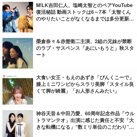
M!LK吉田仁人、塩崎太智とのペアYouTube
復活秘話 動画ストックは6～7本「太智くん
のやりたいことがなくなるまでは多分更新が
ある」
榮倉奈々＆赤楚衛二主演、2組の兄妹が禁断
のラブ・サスペンス「あにいもうと」秋スタ
ート
大食い女王・もえのあずき「ぴんくこーで」
膝上ミニワンピからスラリ美脚「スタイル良
くて脚が綺麗」「お人形さんみたい」
神谷天音＆中田乃愛、60周年記念作品「ウル
トラマンテオ」出演に感じた責任と不安「大
きな転機になる」“数ミリ単位のこだわり”特
撮技術に圧倒【インタビュー】