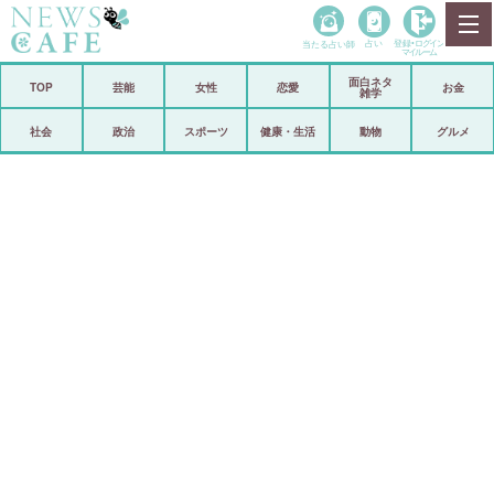
当たる占い師
占い
登録•
ログイン
マイルーム
面白ネタ
ホーム
TOP
芸能
女性
恋愛
お金
雑学
社会
政治
社会
政治
スポーツ
健康・生活
動物
グルメ
経済
海外
芸能
スポーツ
恋愛
ビックリ
コメントポスト
アリ／ナシ
リリース
ショップ
登録・ログイン/マイルーム