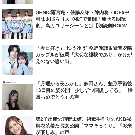
GENIC雨宮翔・佐藤友祐・陳内将・ICEx中
村旺太郎ら“1人10役”で奮闘「痩せる朗読
劇」高カロリーシーンとは【朗読劇ROOM2
026】
「今日好き」“ゆうゆう”今野優誠＆岩間夕陽
カップルが破局「大切な経験であり、かけが
えのない思い出」
「月曜から夜ふかし」多田さん、整形手術後
13日目の姿公開「少しずつ回復してる」「帰
国おめでとう」の声
第2子出産の西野未姫、祖母手作りのAKB48
風衣装着た長女公開「ママそっくり」「将来
が楽しみ」の声