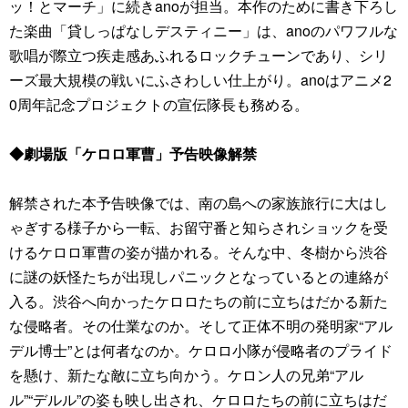
ッ！とマーチ」に続きanoが担当。本作のために書き下ろし
た楽曲「貸しっぱなしデスティニー」は、anoのパワフルな
歌唱が際立つ疾走感あふれるロックチューンであり、シリ
ーズ最大規模の戦いにふさわしい仕上がり。anoはアニメ2
0周年記念プロジェクトの宣伝隊長も務める。
◆劇場版「ケロロ軍曹」予告映像解禁
解禁された本予告映像では、南の島への家族旅行に大はし
ゃぎする様子から一転、お留守番と知らされショックを受
けるケロロ軍曹の姿が描かれる。そんな中、冬樹から渋谷
に謎の妖怪たちが出現しパニックとなっているとの連絡が
入る。渋谷へ向かったケロロたちの前に立ちはだかる新た
な侵略者。その仕業なのか。そして正体不明の発明家“アル
デル博士”とは何者なのか。ケロロ小隊が侵略者のプライド
を懸け、新たな敵に立ち向かう。ケロン人の兄弟“アル
ル”“デルル”の姿も映し出され、ケロロたちの前に立ちはだ