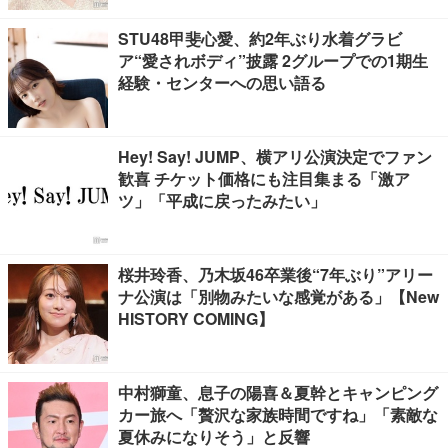
STU48甲斐心愛、約2年ぶり水着グラビ
ア“愛されボディ”披露 2グループでの1期生
経験・センターへの思い語る
Hey! Say! JUMP、横アリ公演決定でファン
歓喜 チケット価格にも注目集まる「激ア
ツ」「平成に戻ったみたい」
桜井玲香、乃木坂46卒業後“7年ぶり”アリー
ナ公演は「別物みたいな感覚がある」【New
HISTORY COMING】
中村獅童、息子の陽喜＆夏幹とキャンピング
カー旅へ「贅沢な家族時間ですね」「素敵な
夏休みになりそう」と反響