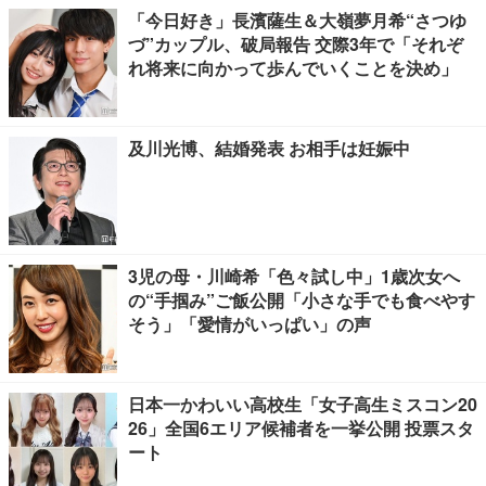
「今日好き」長濱薩生＆大嶺夢月希“さつゆ
づ”カップル、破局報告 交際3年で「それぞ
れ将来に向かって歩んでいくことを決め」
及川光博、結婚発表 お相手は妊娠中
3児の母・川崎希「色々試し中」1歳次女へ
の“手掴み”ご飯公開「小さな手でも食べやす
そう」「愛情がいっぱい」の声
日本一かわいい高校生「女子高生ミスコン20
26」全国6エリア候補者を一挙公開 投票スタ
ート