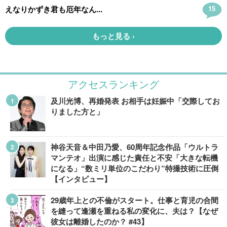
アクセスランキング
及川光博、再婚発表 お相手は妊娠中「交際してお
りました方と」
神谷天音＆中田乃愛、60周年記念作品「ウルトラ
マンテオ」出演に感じた責任と不安「大きな転機
になる」“数ミリ単位のこだわり”特撮技術に圧倒
【インタビュー】
29歳年上との不倫がスタート。仕事と育児の合間
を縫って逢瀬を重ねる私の変化に、夫は？【なぜ
彼女は離婚したのか？ #43】