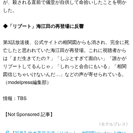
が、殺される直前で儀堂が自供して命拾いしたことを明か
した。
◆「リブート」海江田の再登場に反響
第3話放送後、公式サイトの相関図からも消され、完全に死
亡したと思われていた海江田が再登場。これに視聴者から
は「まだ生きてたの？」「しぶとすぎて面白い」「誰かが
リブートしてるんじゃ」「しれっと会合にもいる」「相関
図信じちゃいけないんだ…」などの声が寄せられている。
（modelpress編集部）
情報：TBS
【Not Sponsored 記事】
《モデルプレス》
【写真】鈴木亮平主演「リブート」相関図にいない人物に