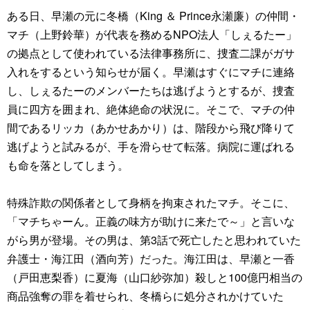
ある日、早瀬の元に冬橋（King ＆ Prince永瀬廉）の仲間・
マチ（上野鈴華）が代表を務めるNPO法人「しぇるたー」
の拠点として使われている法律事務所に、捜査二課がガサ
入れをするという知らせが届く。早瀬はすぐにマチに連絡
し、しぇるたーのメンバーたちは逃げようとするが、捜査
員に四方を囲まれ、絶体絶命の状況に。そこで、マチの仲
間であるリッカ（あかせあかり）は、階段から飛び降りて
逃げようと試みるが、手を滑らせて転落。病院に運ばれる
も命を落としてしまう。
特殊詐欺の関係者として身柄を拘束されたマチ。そこに、
「マチちゃーん。正義の味方が助けに来たで～」と言いな
がら男が登場。その男は、第3話で死亡したと思われていた
弁護士・海江田（酒向芳）だった。海江田は、早瀬と一香
（戸田恵梨香）に夏海（山口紗弥加）殺しと100億円相当の
商品強奪の罪を着せられ、冬橋らに処分されかけていた