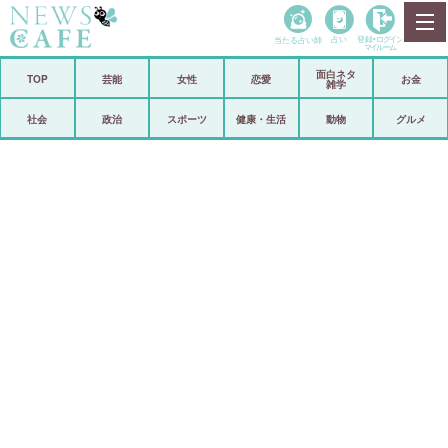
当たる占い師
占い
登録•
ログイン
マイルーム
面白ネタ
ホーム
TOP
芸能
女性
恋愛
お金
雑学
社会
政治
社会
政治
スポーツ
健康・生活
動物
グルメ
経済
海外
芸能
スポーツ
恋愛
ビックリ
コメントポスト
アリ／ナシ
リリース
ショップ
登録・ログイン/マイルーム