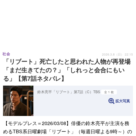
社会
2026.3.8（日） 22:15
「リブート」死亡したと思われた人物が再登場
「まだ生きてたの？」「しれっと会合にもい
る」【第7話ネタバレ】
鈴木亮平「リブート」第7話（C）TBS
全 1 枚
拡大写真
【モデルプレス＝2026/03/08】俳優の鈴木亮平が主演を務
めるTBS系日曜劇場「リブート」（毎週日曜よる9時～）の