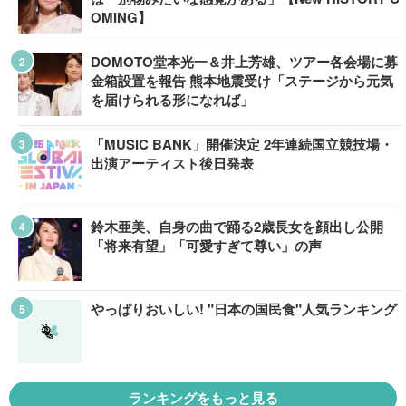
OMING】
DOMOTO堂本光一＆井上芳雄、ツアー各会場に募
金箱設置を報告 熊本地震受け「ステージから元気
を届けられる形になれば」
「MUSIC BANK」開催決定 2年連続国立競技場・
出演アーティスト後日発表
鈴木亜美、自身の曲で踊る2歳長女を顔出し公開
「将来有望」「可愛すぎて尊い」の声
やっぱりおいしい! "日本の国民食"人気ランキング
ランキングをもっと見る