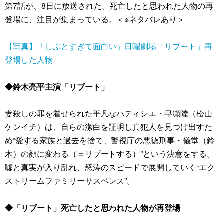
第7話が、8日に放送された。死亡したと思われた人物の再
登場に、注目が集まっている。＜※ネタバレあり＞
【写真】「しぶとすぎて面白い」日曜劇場「リブート」再
登場した人物
◆鈴木亮平主演「リブート」
妻殺しの罪を着せられた平凡なパティシエ・早瀬陸（松山
ケンイチ）は、自らの潔白を証明し真犯人を見つけ出すた
め“愛する家族と過去を捨て、警視庁の悪徳刑事・儀堂（鈴
木）の顔に変わる（＝リブートする）”という決意をする。
嘘と真実が入り乱れ、怒涛のスピードで展開していく“エク
ストリームファミリーサスペンス”。
◆「リブート」死亡したと思われた人物が再登場