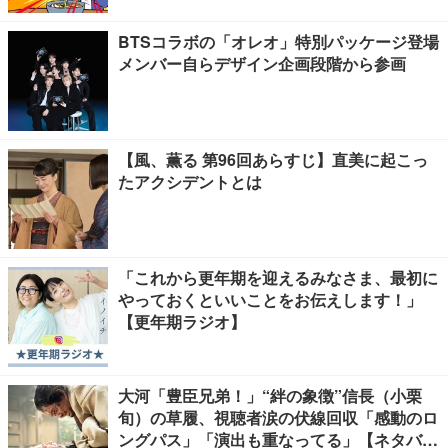
BTSコラボの「オレオ」特別パッケージ登場
メンバー自らデザイン企画段階から参画
【風、薫る 第96回あらすじ】直美に起こっ
たアクシデントとは
「これから更年期を迎えるみなさま、最初に
やっておくといいことをお伝えします！」
【更年期ラジオ】
大河「豊臣兄弟！」“絆の象徴”信長（小栗
旬）の草履、視聴者涙の伏線回収「感動のロ
ングパス」「演出も重なってる」【ネタバレ