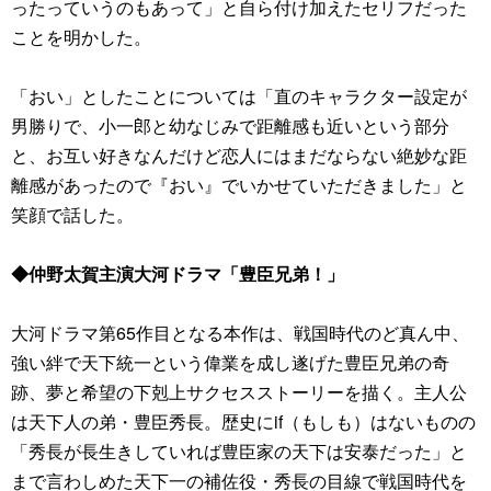
ったっていうのもあって」と自ら付け加えたセリフだった
ことを明かした。
「おい」としたことについては「直のキャラクター設定が
男勝りで、小一郎と幼なじみで距離感も近いという部分
と、お互い好きなんだけど恋人にはまだならない絶妙な距
離感があったので『おい』でいかせていただきました」と
笑顔で話した。
◆仲野太賀主演大河ドラマ「豊臣兄弟！」
大河ドラマ第65作目となる本作は、戦国時代のど真ん中、
強い絆で天下統一という偉業を成し遂げた豊臣兄弟の奇
跡、夢と希望の下剋上サクセスストーリーを描く。主人公
は天下人の弟・豊臣秀長。歴史にif（もしも）はないものの
「秀長が長生きしていれば豊臣家の天下は安泰だった」と
まで言わしめた天下一の補佐役・秀長の目線で戦国時代を