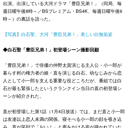
出演。出演している大河ドラマ「豊臣兄弟！」（同局、毎
週日曜午後8時～／BSプレミアム・BS4K、毎週日曜午後6
時～）の裏話を語った。
【写真】白石聖、大河「豊臣兄弟！」美しい白無垢姿
◆白石聖「豊臣兄弟！」初登場シーン撮影回顧
「豊臣兄弟！」で俳優の仲野太賀演じる主人公・小一郎が
暮らす村の権力者の娘・直を演じる白石。幼なじみから恋
人として小一郎を支える重要な役どころだが、番組では白
石が最も緊張したというクランクイン当日の直の初登場シ
ーンが紹介された。
直が初登場した第1話（1月4日放送）では、まだ直と小一郎
は友達以上恋人未満の関係。寝そべる小一郎の顔を覗き込
み、直が笑顔で「おい！」と声をかける姿が描かれていた