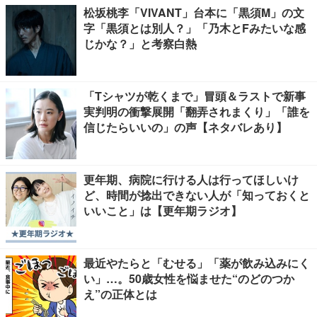
松坂桃李「VIVANT」台本に「黒須M」の文
字「黒須とは別人？」「乃木とFみたいな感
じかな？」と考察白熱
「Tシャツが乾くまで」冒頭＆ラストで新事
実判明の衝撃展開「翻弄されまくり」「誰を
信じたらいいの」の声【ネタバレあり】
更年期、病院に行ける人は行ってほしいけ
ど、時間が捻出できない人が「知っておくと
いいこと」は【更年期ラジオ】
最近やたらと「むせる」「薬が飲み込みにく
い」…。50歳女性を悩ませた“のどのつか
え”の正体とは