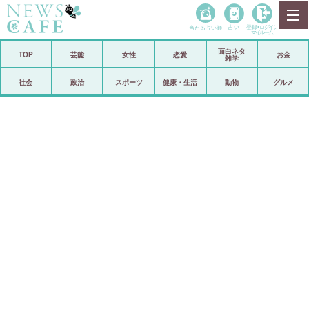
当たる占い師
占い
登録•
ログイン
マイルーム
面白ネタ
ホーム
TOP
芸能
女性
恋愛
お金
雑学
社会
政治
社会
政治
スポーツ
健康・生活
動物
グルメ
経済
海外
芸能
スポーツ
恋愛
ビックリ
コメントポスト
アリ／ナシ
リリース
ショップ
登録・ログイン/マイルーム