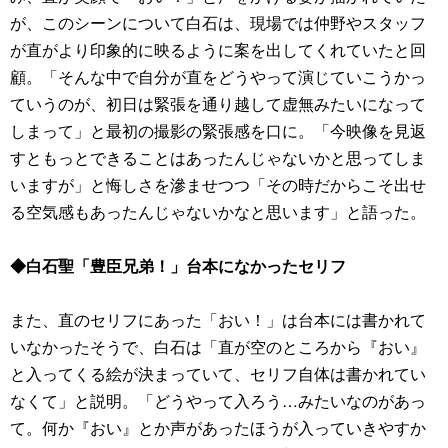
が、このシーンについて白石は、現場では仲野やスタッフ
が直がより印象的に映るように案を出してくれていたと回
顧。「そんな中で自分が直をどうやって演じていこうかっ
ていうのが、初日は緊張を通り越して虚無みたいになって
しまって」と最初の撮影の緊張感を口に。「今映像を見返
すともっとできることはあったんじゃないかと思ってしま
いますが」と悔しさを滲ませつつ「その時だからこそ出せ
る空気感もあったんじゃないかなと思います」と語った。
◆白石聖「豊臣兄弟！」台本になかったセリフ
また、直のセリフにあった「おい！」は台本には書かれて
いなかったそうで、白石は「直が空のところから『おい』
と入ってくる絵が決まっていて、セリフ自体は書かれてい
なくて」と説明。「どうやって入ろう…みたいなのがあっ
て。何か『おい』とか声があったほうが入っていきやすか