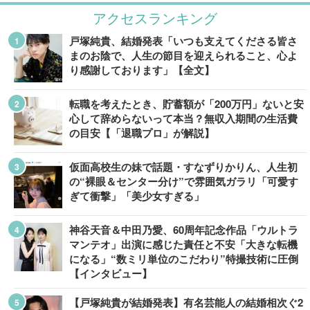
アクセスランキング
戸塚純貴、結婚発表「いつも支えてくださる皆さ
まのお陰で、人生の節目を迎えられること、心よ
り感謝しております」【全文】
転職を考えたとき、貯蓄額が「200万円」ないと安
心して辞めらないって本当？無収入期間の生活費
の目安【「退職プロ」が解説】
仮面高校生の妹で話題・すなずりかりん、人生初
の“裸眼＆センター分け”で雰囲気ガラリ「可愛す
ぎて衝撃」「美少女すぎる」
神谷天音＆中田乃愛、60周年記念作品「ウルトラ
マンテオ」出演に感じた責任と不安「大きな転機
になる」“数ミリ単位のこだわり”特撮技術に圧倒
【インタビュー】
【戸塚純貴が結婚発表】有名芸能人の結婚相次ぐ2