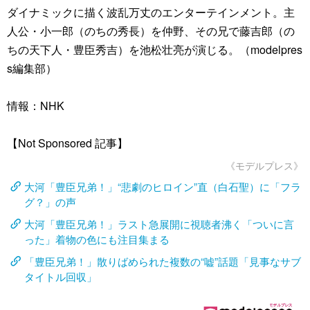
ダイナミックに描く波乱万丈のエンターテインメント。主
人公・小一郎（のちの秀長）を仲野、その兄で藤吉郎（の
ちの天下人・豊臣秀吉）を池松壮亮が演じる。（modelpres
s編集部）
情報：NHK
【Not Sponsored 記事】
《モデルプレス》
大河「豊臣兄弟！」“悲劇のヒロイン”直（白石聖）に「フラ
グ？」の声
大河「豊臣兄弟！」ラスト急展開に視聴者沸く「ついに言
った」着物の色にも注目集まる
「豊臣兄弟！」散りばめられた複数の“嘘”話題「見事なサブ
タイトル回収」