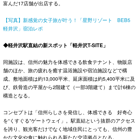
富んだ17店舗が出店する。
【写真】新感覚の女子旅が叶う！「星野リゾート BEB5
軽井沢」宿泊レポ
◆軽井沢駅直結の新スポット「軽井沢T-SITE」
同施設は、信州の魅力を体感できる飲食テナント、物販店
舗のほか、旅の疲れを癒す温浴施設や宿泊施設などで構
成。敷地面積は約13,000平米、延床面積は約5,400平米に及
び、鉄骨造の平屋から2階建て（一部3階建て）まで計6棟の
構造となる。
コンセプトは「信州らしさを発信し、体感できる 好奇心
を“くすぐる”ゲートウェイ」。駅直結という抜群のアクセス
を誇り、観光客だけでなく地域住民にとっても、信州の豊
かな文化や食に触れられる新たな交流拠点となる。