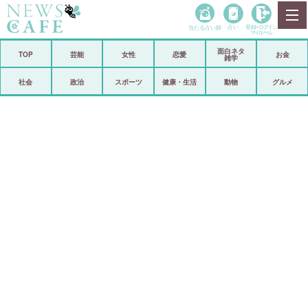
当たる占い師
占い
登録•
ログイン
マイルーム
面白ネタ
ホーム
TOP
芸能
女性
恋愛
お金
雑学
社会
政治
社会
政治
スポーツ
健康・生活
動物
グルメ
経済
海外
芸能
スポーツ
恋愛
ビックリ
コメントポスト
アリ／ナシ
リリース
ショップ
登録・ログイン/マイルーム