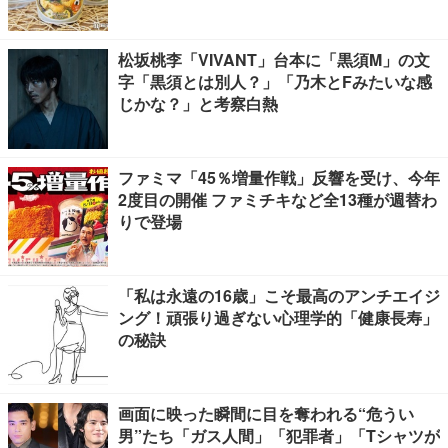
松坂桃李「VIVANT」台本に「黒須M」の文
字「黒須とは別人？」「乃木とFみたいな感
じかな？」と考察白熱
ファミマ「45％増量作戦」反響を受け、今年
2度目の開催 ファミチキなど全13種が週替わ
りで登場
「私は永遠の16歳」こそ最高のアンチエイジ
ング！頑張り過ぎない心理学的「健康長寿」
の秘訣
画面に映った瞬間に目を奪われる“危うい
男”たち「ガス人間」「犯罪者」「Tシャツが