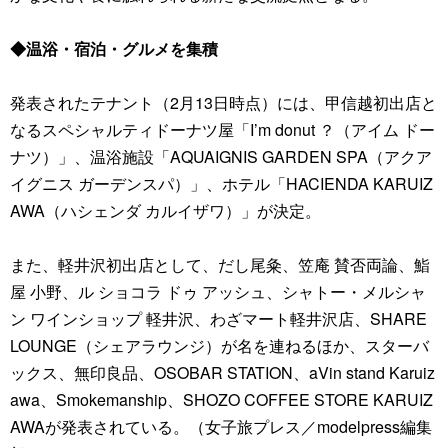
◆温浴・宿泊・グルメを集積
発表されたテナント（2月13日時点）には、甲信越初出店と
なるスペシャルティドーナツ屋「I’m donut ？（アイム ドー
ナツ）」、温浴施設「AQUAIGNIS GARDEN SPA（アクア
イグニス ガーデンスパ）」、ホテル「HACIENDA KARUIZ
AWA（ハシェンダ カルイザワ）」が決定。
また、軽井沢初出店として、だし尾粂、笠庵 賛否両論、鮨
屋 小野、ル ショコラ ドゥ アッシュ、シャトー・メルシャ
ン ワインショップ 軽井沢、わざマート軽井沢店、SHARE
LOUNGE（シェアラウンジ）が名を連ねるほか、スターバ
ックス、無印良品、OSOBAR STATION、aVin stand Karuiz
awa、Smokemanship、SHOZO COFFEE STORE KARUIZ
AWAが発表されている。（女子旅プレス／modelpress編集