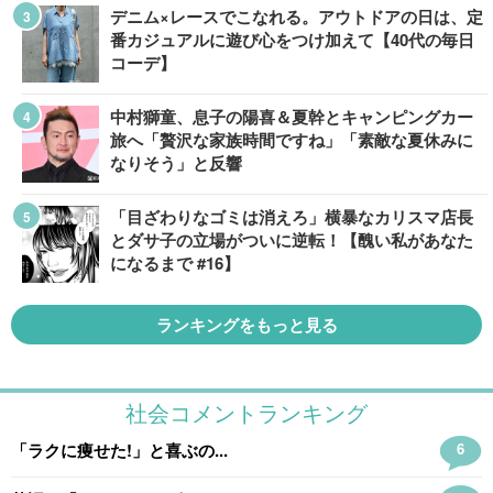
デニム×レースでこなれる。アウトドアの日は、定
番カジュアルに遊び心をつけ加えて【40代の毎日
コーデ】
中村獅童、息子の陽喜＆夏幹とキャンピングカー
旅へ「贅沢な家族時間ですね」「素敵な夏休みに
なりそう」と反響
「目ざわりなゴミは消えろ」横暴なカリスマ店長
とダサ子の立場がついに逆転！【醜い私があなた
になるまで #16】
ランキングをもっと見る