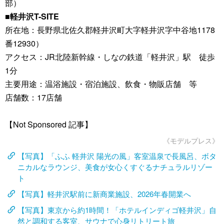
部）
■軽井沢T-SITE
所在地：長野県北佐久郡軽井沢町大字軽井沢字中谷地1178
番12930）
アクセス：JR北陸新幹線・しなの鉄道「軽井沢」駅 徒歩
1分
主要用途：温浴施設・宿泊施設、飲食・物販店舗 等
店舗数：17店舗
【Not Sponsored 記事】
《モデルプレス》
【写真】「ふふ 軽井沢 陽光の風」客室温泉で長風呂、ボタ
ニカルなラウンジ、美食が女心くすぐるナチュラルリゾー
ト
【写真】軽井沢駅前に新商業施設、2026年春開業へ
【写真】東京から約1時間！「ホテルインディゴ軽井沢」自
然と調和する客室、サウナで心身リトリート旅