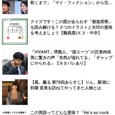
乾くまで」「マイ・フィクション」から注目
キャラ4選
クイズです！この図があらわす「都道府県」
を読み解ける？３つのイラストと矢印の意味
を考えましょう【難易度LV.３・中辛】
「VIVANT」堺雅人、“脱スーツ”の圧巻肉体
美に驚きの声「色気が溢れてる」「ギャップ
にやられる」【ネタバレあり】
【風、薫る 第78回あらすじ】りん、新潟に
到着 直美を訪ねてやってきた人物とは
この英語ってどんな意味？「He’s so cock