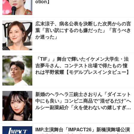
otion】
広末涼子、病名公表を決断した次男からの言
葉「言い訳にするのも嫌だった」「言うべき
か迷った」
「TIF」」舞台で輝いたイケメン大学生・法
吉夢斗さん、コンテスト出場で得たもの 憧
れは平野紫耀【モデルプレスインタビュー】
新婚のヘラヘラ三銃士さおりん「ダイエット
中にも良い」コンビニ商品で“混ぜるだけ”ヘ
ルシー副菜紹介「火を使わないの嬉しすぎ
る」「タンパク質たっぷりで最高」の声
IMP.主演舞台「IMPACT26」新橋演舞場公演