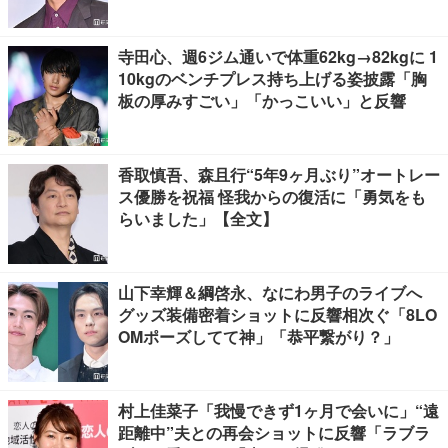
寺田心、週6ジム通いで体重62kg→82kgに 1
10kgのベンチプレス持ち上げる姿披露「胸
板の厚みすごい」「かっこいい」と反響
香取慎吾、森且行“5年9ヶ月ぶり”オートレー
ス優勝を祝福 怪我からの復活に「勇気をも
らいました」【全文】
山下幸輝＆綱啓永、なにわ男子のライブへ
グッズ装備密着ショットに反響相次ぐ「8LO
OMポーズしてて神」「恭平繋がり？」
村上佳菜子「我慢できず1ヶ月で会いに」“遠
距離中”夫との再会ショットに反響「ラブラ