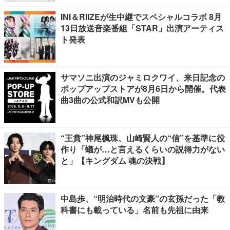
INI＆RIIZEが生中継でスペシャルコラボ 8月
13日放送音楽番組「STAR」出演アーティス
ト発表
サマソニ出演のジャミロクワイ、来日記念の
ポップアップストアが8月6日から開催。代表
曲3曲の公式和訳MVも公開
“王賁”神尾楓珠、山崎賢人の“信”を基準に役
作り「蟻が…と言えるくらいの説得力がない
と」【キングダム 魂の決戦】
中島歩、“明治時代の文豪”の玄孫だった「教
科書にも載っている」名前も先祖に由来