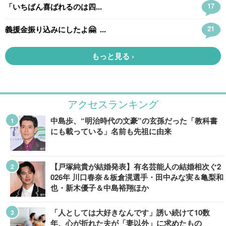
アクセスランキング
中島歩、“明治時代の文豪”の玄孫だった「教科書
にも載っている」名前も先祖に由来
【戸塚純貴が結婚発表】有名芸能人の結婚相次ぐ2
026年 川口春奈＆板倉滉選手・田中みな実＆亀梨和
也・新木優子＆中島裕翔ほか
「人としては大好きなんです」誘い続けて10数
年、心が折れた夫が「妻以外」に求めたもの