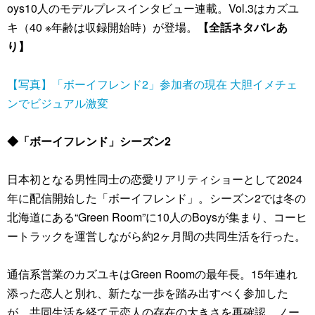
oys10人のモデルプレスインタビュー連載。Vol.3はカズユ
キ（40 ※年齢は収録開始時）が登場。
【全話ネタバレあ
り】
【写真】「ボーイフレンド2」参加者の現在 大胆イメチェ
ンでビジュアル激変
◆「ボーイフレンド」シーズン2
日本初となる男性同士の恋愛リアリティショーとして2024
年に配信開始した「ボーイフレンド」。シーズン2では冬の
北海道にある“Green Room”に10人のBoysが集まり、コーヒ
ートラックを運営しながら約2ヶ月間の共同生活を行った。
通信系営業のカズユキはGreen Roomの最年長。15年連れ
添った恋人と別れ、新たな一歩を踏み出すべく参加した
が、共同生活を経て元恋人の存在の大きさを再確認。ノー