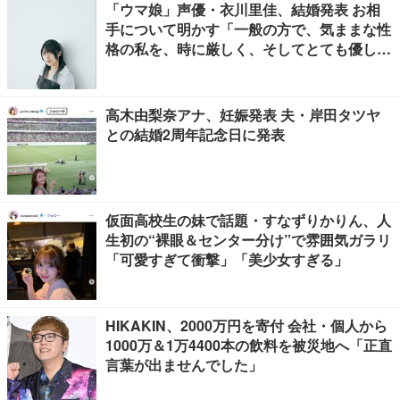
「ウマ娘」声優・衣川里佳、結婚発表 お相
手について明かす「一般の方で、気ままな性
格の私を、時に厳しく、そしてとても優し
く、全力でサポートしてくれる方です」
高木由梨奈アナ、妊娠発表 夫・岸田タツヤ
との結婚2周年記念日に発表
仮面高校生の妹で話題・すなずりかりん、人
生初の“裸眼＆センター分け”で雰囲気ガラリ
「可愛すぎて衝撃」「美少女すぎる」
HIKAKIN、2000万円を寄付 会社・個人から
1000万＆1万4400本の飲料を被災地へ「正直
言葉が出ませんでした」