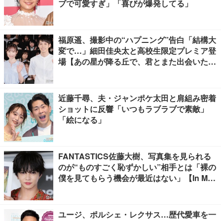
ブで可愛すぎ」「喜びが爆発してる」
福原遥、撮影中の“ハプニング”告白「結構大
変で…」細田佳央太と高校生限定プレミア登
場【あの星が降る丘で、君とまた出会いた
い。】
近藤千尋、夫・ジャンポケ太田と肩組み密着
ショットに反響「いつもラブラブで素敵」
「絵になる」
FANTASTICS佐藤大樹、写真集を見られる
のが“ものすごく恥ずかしい”相手とは「裸の
僕を見てもらう機会が最近はない」【In Moti
on】
ユージ、ポルシェ・レクサス…歴代愛車を一