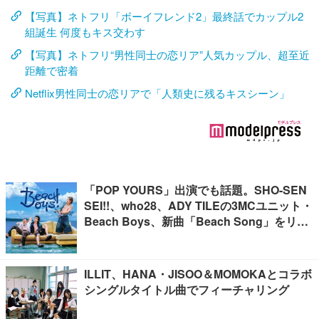
【写真】ネトフリ「ボーイフレンド2」最終話でカップル2
組誕生 何度もキス交わす
【写真】ネトフリ“男性同士の恋リア”人気カップル、超至近
距離で密着
Netflix男性同士の恋リアで「人類史に残るキスシーン」
「POP YOURS」出演でも話題。SHO-SEN
SEI!!、who28、ADY TILEの3MCユニット・
Beach Boys、新曲「Beach Song」をリリ
ース
ILLIT、HANA・JISOO＆MOMOKAとコラボ
シングルタイトル曲でフィーチャリング