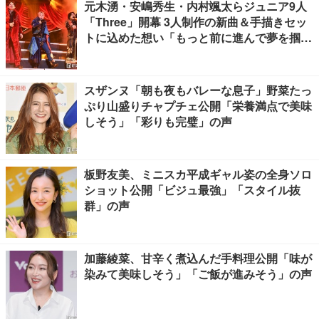
元木湧・安嶋秀生・内村颯太らジュニア9人
「Three」開幕 3人制作の新曲＆手描きセッ
トに込めた想い「もっと前に進んで夢を掴み
たい」【ゲネプロレポ】
スザンヌ「朝も夜もバレーな息子」野菜たっ
ぷり山盛りチャプチェ公開「栄養満点で美味
しそう」「彩りも完璧」の声
板野友美、ミニスカ平成ギャル姿の全身ソロ
ショット公開「ビジュ最強」「スタイル抜
群」の声
加藤綾菜、甘辛く煮込んだ手料理公開「味が
染みて美味しそう」「ご飯が進みそう」の声