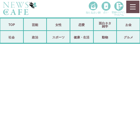
当たる占い師
占い
登録•
ログイン
マイルーム
面白ネタ
ホーム
TOP
芸能
女性
恋愛
お金
雑学
社会
政治
社会
政治
スポーツ
健康・生活
動物
グルメ
経済
海外
芸能
スポーツ
恋愛
ビックリ
コメントポスト
アリ／ナシ
リリース
ショップ
登録・ログイン/マイルーム