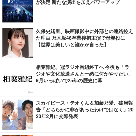
が決定 新たな演出を加えパワーアップ
久保史緒里、映画撮影中に外部との連絡控え
た理由 乃木坂46卒業後初主演で母親役に
【世界は美しいと誰かが言った】
相葉雅紀、冠ラジオ番組終了へ 今後も「ラ
ジオや文化放送さんと一緒に何かやりたい」
9月いっぱいで25年の歴史に幕
スカイピース・テオくん＆加藤乃愛、破局報
告「どちらかに非があったわけではなく」20
23年2月に交際発表