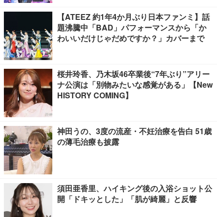
【ATEEZ 約1年4か月ぶり日本ファンミ】話
題沸騰中「BAD」パフォーマンスから「か
わいいだけじゃだめですか？」カバーまで
桜井玲香、乃木坂46卒業後“7年ぶり”アリー
ナ公演は「別物みたいな感覚がある」【New
HISTORY COMING】
神田うの、3度の流産・不妊治療を告白 51歳
の薄毛治療も披露
須田亜香里、ハイキング後の入浴ショット公
開「ドキッとした」「肌が綺麗」と反響