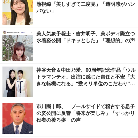
熱視線「美しすぎて二度見」「透明感がハン
パない」
美人気象予報士・吉井明子、美ボディ際立つ
水着姿公開「ドキッとした」「理想的」の声
神谷天音＆中田乃愛、60周年記念作品「ウル
トラマンテオ」出演に感じた責任と不安「大
きな転機になる」“数ミリ単位のこだわり”特
撮技術に圧倒【インタビュー】
市川團十郎、 プールサイドで稽古する息子
の姿公開に反響「将来が楽しみ」「すっかり
役者の後ろ姿」の声