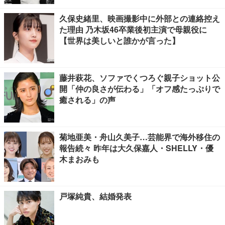
久保史緒里、映画撮影中に外部との連絡控え
た理由 乃木坂46卒業後初主演で母親役に
【世界は美しいと誰かが言った】
藤井萩花、ソファでくつろぐ親子ショット公
開「仲の良さが伝わる」「オフ感たっぷりで
癒される」の声
菊地亜美・舟山久美子…芸能界で海外移住の
報告続々 昨年は大久保嘉人・SHELLY・優
木まおみも
戸塚純貴、結婚発表