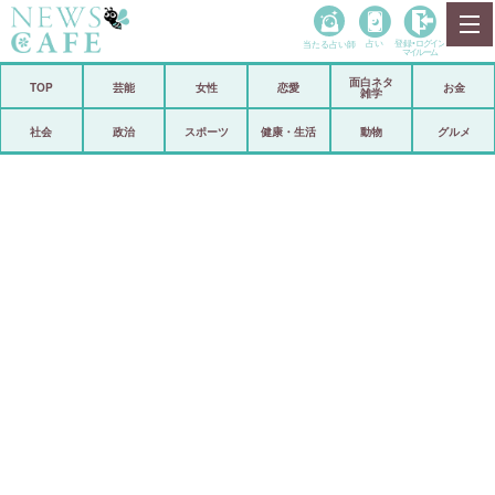
当たる占い師
占い
登録•
ログイン
マイルーム
面白ネタ
ホーム
TOP
芸能
女性
恋愛
お金
雑学
社会
政治
社会
政治
スポーツ
健康・生活
動物
グルメ
経済
海外
芸能
スポーツ
恋愛
ビックリ
コメントポスト
アリ／ナシ
リリース
ショップ
登録・ログイン/マイルーム