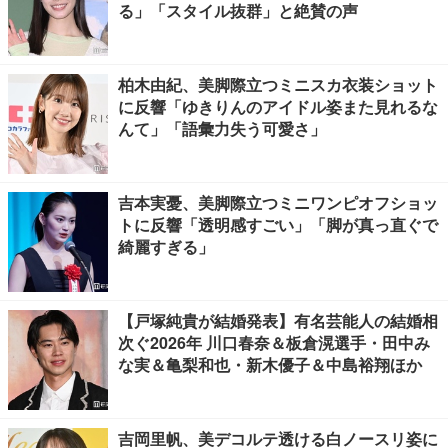
る」「スタイル抜群」と絶賛の声
柏木由紀、美脚際立つミニスカ衣装ショット
に反響「ゆきりんのアイドル姿また見れるな
んて」「語彙力失う可愛さ」
吉本実憂、美脚際立つミニワンピオフショッ
トに反響「透明感すごい」「脚が真っ直ぐで
綺麗すぎる」
【戸塚純貴が結婚発表】有名芸能人の結婚相
次ぐ2026年 川口春奈＆板倉滉選手・田中み
な実＆亀梨和也・新木優子＆中島裕翔ほか
吉岡里帆、美デコルテ透ける白ノースリ姿に