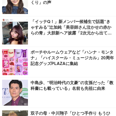
くり」の声
「イッテQ！」新メンバー候補生で話題“き
ゃすみる”辻加純「美容師さん泣かせの赤か
らの青」大胆新ヘア披露「2次元から出てき
たみたいな可愛さ」「雰囲気全然違う」と驚
きの声
ポーチやルームウェアなど「ハンナ・モンタ
ナ」「ハイスクール・ミュージカル」20周年
記念グッズPLAZAに集結
中島歩、“明治時代の文豪”の玄孫だった「教
科書にも載っている」名前も先祖に由来
双子の母・中川翔子「ひとつ手作り もうひ