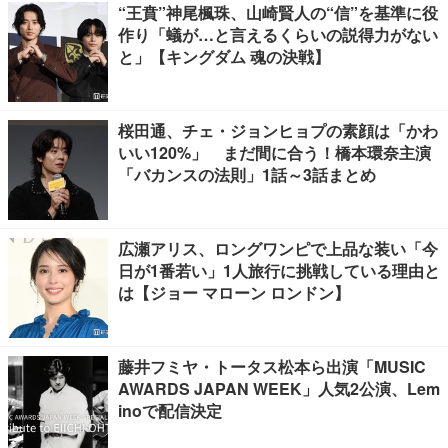
“王賁”神尾楓珠、山崎賢人の“信”を基準に役
作り「蟻が…と言えるくらいの説得力がない
と」【キングダム 魂の決戦】
桜田通、チェ・ジョンヒョプの素顔は「かわ
いい120%」 まだ間に合う！橋本環奈主演
「バカンスの法則」1話～3話まとめ
広瀬アリス、ロングワンピで上品な装い「今
日が1番若い」1人旅行に挑戦している理由と
は【ジョー マローン ロンドン】
藤井フミヤ・トータス松本ら出演「MUSIC
AWARDS JAPAN WEEK」人気2公演、Lem
inoで配信決定