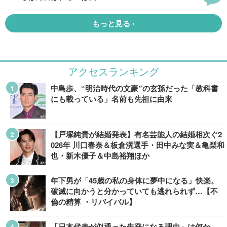
アクセスランキング
中島歩、“明治時代の文豪”の玄孫だった「教科書
にも載っている」名前も先祖に由来
【戸塚純貴が結婚発表】有名芸能人の結婚相次ぐ2
026年 川口春奈＆板倉滉選手・田中みな実＆亀梨和
也・新木優子＆中島裕翔ほか
年下男が「45歳の私の身体に夢中になる」快楽。
破滅に向かうと分かっていても逃れられず…【不
倫の精算 ・リバイバル】
「日本代表が似通った先発になる理由」は何か。