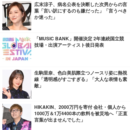
広末涼子、病名公表を決断した次男からの言
葉「言い訳にするのも嫌だった」「言うべき
か迷った」
「MUSIC BANK」開催決定 2年連続国立競
技場・出演アーティスト後日発表
生駒里奈、色白美肌際立つノースリ姿に熱視
線「透明感がすごすぎる」「大人な表情も素
敵」
HIKAKIN、2000万円を寄付 会社・個人から
1000万＆1万4400本の飲料を被災地へ「正直
言葉が出ませんでした」