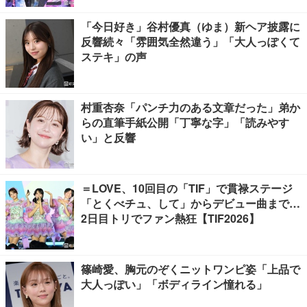
「今日好き」谷村優真（ゆま）新ヘア披露に
反響続々「雰囲気全然違う」「大人っぽくて
ステキ」の声
村重杏奈「パンチ力のある文章だった」弟か
らの直筆手紙公開「丁寧な字」「読みやす
い」と反響
＝LOVE、10回目の「TIF」で貫禄ステージ
「とくべチュ、して」からデビュー曲まで…
2日目トリでファン熱狂【TIF2026】
篠崎愛、胸元のぞくニットワンピ姿「上品で
大人っぽい」「ボディライン憧れる」