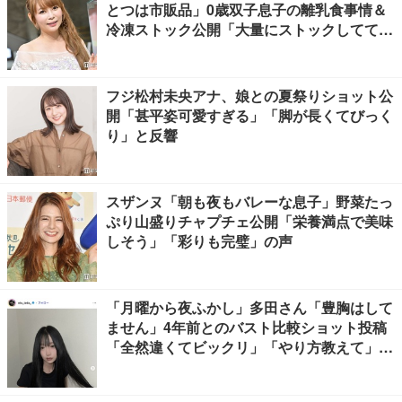
とつは市販品」0歳双子息子の離乳食事情＆
冷凍ストック公開「大量にストックしてて尊
敬」「市販品って本当に助かる」の声
フジ松村未央アナ、娘との夏祭りショット公
開「甚平姿可愛すぎる」「脚が長くてびっく
り」と反響
スザンヌ「朝も夜もバレーな息子」野菜たっ
ぷり山盛りチャプチェ公開「栄養満点で美味
しそう」「彩りも完璧」の声
「月曜から夜ふかし」多田さん「豊胸はして
ません」4年前とのバスト比較ショット投稿
「全然違くてビックリ」「やり方教えて」の
声多数