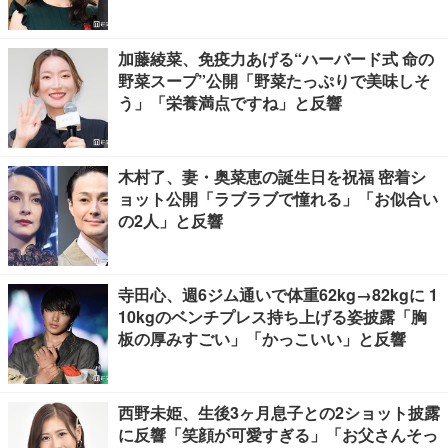
加藤綾菜、免疫力あげる“ハーバード式 命の
野菜スープ”公開「野菜たっぷりで美味しそ
う」「栄養満点ですね」と反響
木村了、妻・奥菜恵の誕生日を祝福 密着シ
ョット公開「ラブラブで憧れる」「お似合い
の2人」と反響
寺田心、週6ジム通いで体重62kg→82kgに 1
10kgのベンチプレス持ち上げる姿披露「胸
板の厚みすごい」「かっこいい」と反響
西野未姫、生後3ヶ月息子との2ショット披露
に反響「笑顔が可愛すぎる」「お父さんそっ