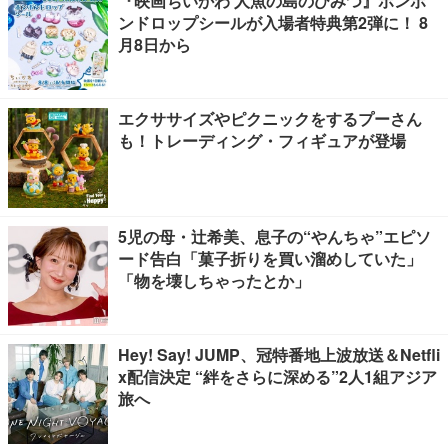
『映画ちいかわ 人魚の島のひみつ』ボンボ
ンドロップシールが入場者特典第2弾に！ 8
月8日から
エクササイズやピクニックをするプーさん
も！トレーディング・フィギュアが登場
5児の母・辻希美、息子の“やんちゃ”エピソ
ード告白「菓子折りを買い溜めしていた」
「物を壊しちゃったとか」
Hey! Say! JUMP、冠特番地上波放送＆Netfli
x配信決定 “絆をさらに深める”2人1組アジア
旅へ