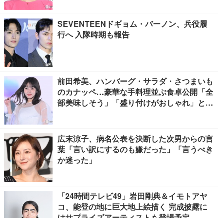
SEVENTEENドギョム・バーノン、兵役履
行へ 入隊時期も報告
前田希美、ハンバーグ・サラダ・さつまいも
のカナッペ…豪華な手料理並ぶ食卓公開「全
部美味しそう」「盛り付けがおしゃれ」と絶
賛の声
広末涼子、病名公表を決断した次男からの言
葉「言い訳にするのも嫌だった」「言うべき
か迷った」
「24時間テレビ49」岩田剛典＆イモトアヤ
コ、能登の地に巨大地上絵描く 完成披露に
はサプライズアーティストも登場予定