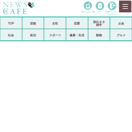
当たる占い師
占い
登録•
ログイン
マイルーム
面白ネタ
ホーム
TOP
芸能
女性
恋愛
お金
雑学
社会
政治
社会
政治
スポーツ
健康・生活
動物
グルメ
経済
海外
芸能
スポーツ
恋愛
ビックリ
コメントポスト
アリ／ナシ
リリース
ショップ
登録・ログイン/マイルーム