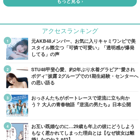
アクセスランキング
元AKB48メンバー、お気に入りキャミワンピで美
スタイル際立つ「可憐で可愛い」「透明感が爆発
してる」の声
STU48甲斐心愛、約2年ぶり水着グラビア“愛され
ボディ”披露 2グループでの1期生経験・センターへ
の思い語る
おっさんたちがボートレースで逆流に立ち向か
う？ 大人の青春物語『逆流の男たち』日本公開
お互い既婚なのに…29歳も年上の彼にどうしよう
もなく惹かれてしまった理由とは【なぜ彼女は離
婚したのか？ #42】