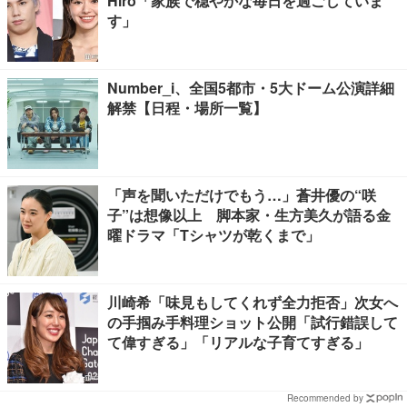
Hiro「家族で穏やかな毎日を過ごしていま
す」
Number_i、全国5都市・5大ドーム公演詳細
解禁【日程・場所一覧】
「声を聞いただけでもう…」蒼井優の“咲
子”は想像以上 脚本家・生方美久が語る金
曜ドラマ「Tシャツが乾くまで」
川崎希「味見もしてくれず全力拒否」次女へ
の手掴み手料理ショット公開「試行錯誤して
て偉すぎる」「リアルな子育てすぎる」
Recommended by