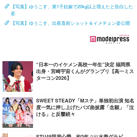
【写真】ゆうこす、第1子妊娠で20kg以上増えたと告白した
姿
【写真】ゆうこす、出産直前ショット＆イメチェン姿公開
“日本一のイケメン高校一年生”決定 福岡県
出身・宮崎宇宙くんがグランプリ【高一ミス
ターコン2026】
SWEET STEADY「Mステ」単独初出演 知名
度一気に押し上げたバズ曲披露「念願」「泣
ける」と反響続々
STU48甲斐心愛、約2年ぶり水着グラビ