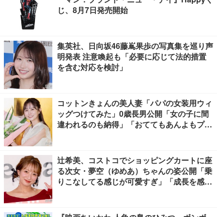
じ、8月7日発売開始
集英社、日向坂46藤嶌果歩の写真集を巡り声
明発表 注意喚起も「必要に応じて法的措置
を含む対応を検討」
コットンきょんの美人妻「パパの女装用ウィ
ッグつけてみた」0歳長男公開「女の子に間
違われるのも納得」「おててもあんよもプリ
ティすぎる」と反響
辻希美、コストコでショッピングカートに座
る次女・夢空（ゆめあ）ちゃんの姿公開「乗
りこなしてる感じが可愛すぎ」「成長を感じ
る」の声