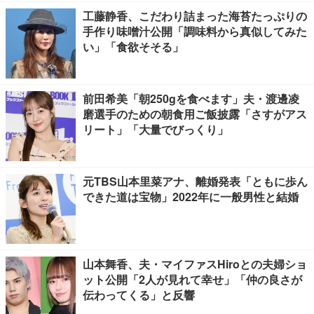
工藤静香、こだわり詰まった海苔たっぷりの
手作り味噌汁公開「調味料から真似してみた
い」「食欲そそる」
前田希美「朝250gを食べます」夫・渡邊凌
磨選手のための朝食用ご飯披露「さすがアス
リート」「大量でびっくり」
元TBS山本里菜アナ、離婚発表「ともに歩ん
できた道は宝物」2022年に一般男性と結婚
山本舞香、夫・マイファスHiroとの夫婦ショ
ット公開「2人が見れて幸せ」「仲の良さが
伝わってくる」と反響