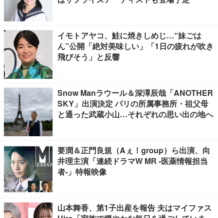
イモトアヤコ、鮭に焼きしめじ…“妹ごは
ん”公開「絶対美味しい」「1日の疲れが吹き
飛びそう」と反響
Snow Manラウール＆深澤辰哉「ANOTHER
SKY」出演決定 パリの所属事務所・祖父母
と通った武蔵小山…それぞれの思い出の地へ
要潤＆正門良規（Aぇ！group）ら出演、向
井理主演「連続ドラマW MR -医薬情報担当
者-」特報映像
山本舞香、第1子出産を報告 夫はマイファス