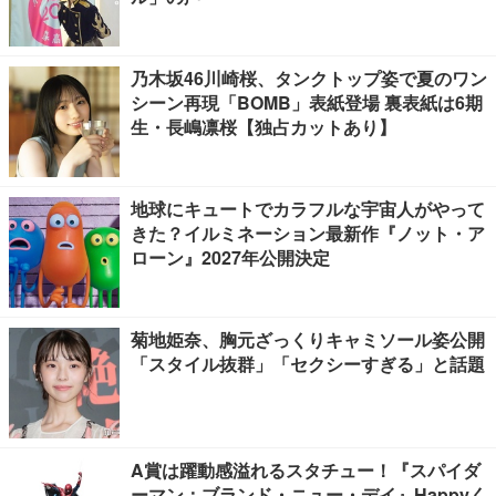
乃木坂46川崎桜、タンクトップ姿で夏のワン
シーン再現「BOMB」表紙登場 裏表紙は6期
生・長嶋凛桜【独占カットあり】
地球にキュートでカラフルな宇宙人がやって
きた？イルミネーション最新作『ノット・ア
ローン』2027年公開決定
菊地姫奈、胸元ざっくりキャミソール姿公開
「スタイル抜群」「セクシーすぎる」と話題
A賞は躍動感溢れるスタチュー！『スパイダ
ーマン：ブランド・ニュー・デイ』Happyく