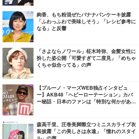
絢香、もち粉混ぜたバナナパンケーキ披露
「ふわっふわで美味しそう」「レシピ参考に
なる」と反響
「さよならノワール」柾木玲弥、金髪女性に
扮した姿公開「可愛すぎて二度見」「めちゃ
くちゃ似合ってる」の声
【ブルーノ・マーズWEB独占インタビュ
ー】AKB48「ヘビーローテーション」カバ
ー秘話・日本のファンは「特別な何かがあ
る」…来日公演への期待語る
森高千里、圧巻美脚際立つミニスカライブ衣
装披露「この美しさは永遠」「憧れのスタイ
ル」の声