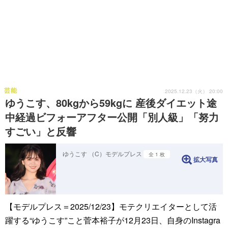
芸能
2025.12.23（火） 20:00
ゆうこす、80kgから59kgに 産後ダイエット途
中経過ビフォーアフター公開「別人級」「努力
すごい」と反響
ゆうこす （C）モデルプレス
全 1 枚
拡大写真
【モデルプレス＝2025/12/23】モテクリエイターとして活
躍する“ゆうこす”こと菅本裕子が12月23日、自身のInstagra