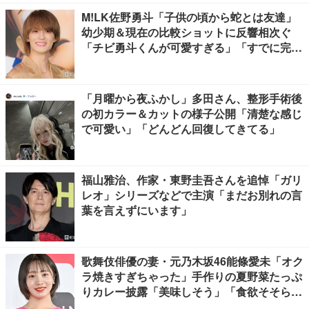
M!LK佐野勇斗「子供の頃から蛇とは友達」
幼少期＆現在の比較ショットに反響相次ぐ
「チビ勇斗くんが可愛すぎる」「すでに完成
されてる」
「月曜から夜ふかし」多田さん、整形手術後
の初カラー＆カットの様子公開「清楚な感じ
で可愛い」「どんどん回復してきてる」
福山雅治、作家・東野圭吾さんを追悼「ガリ
レオ」シリーズなどで主演「まだお別れの言
葉を言えずにいます」
歌舞伎俳優の妻・元乃木坂46能條愛未「オク
ラ焼きすぎちゃった」手作りの夏野菜たっぷ
りカレー披露「美味しそう」「食欲そそられ
る」