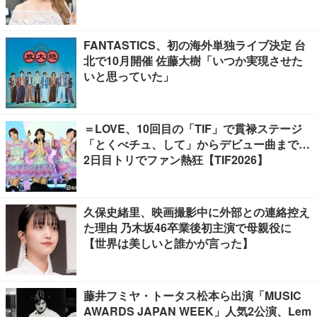
敬」「市販品って本当に助かる」の声
FANTASTICS、初の海外単独ライブ決定 台
北で10月開催 佐藤大樹「いつか実現させた
いと思っていた」
＝LOVE、10回目の「TIF」で貫禄ステージ
「とくべチュ、して」からデビュー曲まで…
2日目トリでファン熱狂【TIF2026】
久保史緒里、映画撮影中に外部との連絡控え
た理由 乃木坂46卒業後初主演で母親役に
【世界は美しいと誰かが言った】
藤井フミヤ・トータス松本ら出演「MUSIC
AWARDS JAPAN WEEK」人気2公演、Lem