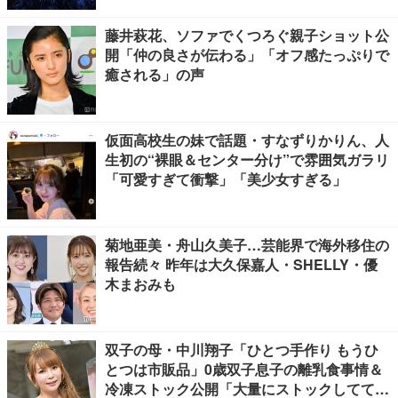
藤井萩花、ソファでくつろぐ親子ショット公
開「仲の良さが伝わる」「オフ感たっぷりで
癒される」の声
仮面高校生の妹で話題・すなずりかりん、人
生初の“裸眼＆センター分け”で雰囲気ガラリ
「可愛すぎて衝撃」「美少女すぎる」
菊地亜美・舟山久美子…芸能界で海外移住の
報告続々 昨年は大久保嘉人・SHELLY・優
木まおみも
双子の母・中川翔子「ひとつ手作り もうひ
とつは市販品」0歳双子息子の離乳食事情＆
冷凍ストック公開「大量にストックしてて尊