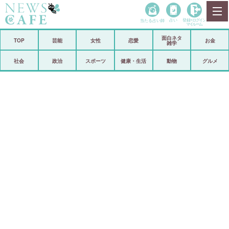
当たる占い師
占い
登録•
ログイン
マイルーム
面白ネタ
ホーム
TOP
芸能
女性
恋愛
お金
雑学
社会
政治
社会
政治
スポーツ
健康・生活
動物
グルメ
経済
海外
芸能
スポーツ
恋愛
ビックリ
コメントポスト
アリ／ナシ
リリース
ショップ
登録・ログイン/マイルーム