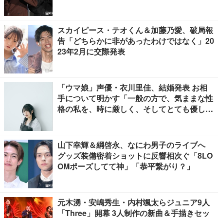
スカイピース・テオくん＆加藤乃愛、破局報
告「どちらかに非があったわけではなく」20
23年2月に交際発表
「ウマ娘」声優・衣川里佳、結婚発表 お相
手について明かす「一般の方で、気ままな性
格の私を、時に厳しく、そしてとても優し
く、全力でサポートしてくれる方です」
山下幸輝＆綱啓永、なにわ男子のライブへ
グッズ装備密着ショットに反響相次ぐ「8LO
OMポーズしてて神」「恭平繋がり？」
元木湧・安嶋秀生・内村颯太らジュニア9人
「Three」開幕 3人制作の新曲＆手描きセッ