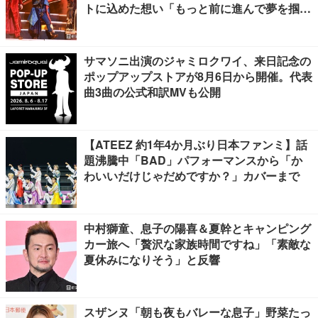
トに込めた想い「もっと前に進んで夢を掴み
たい」【ゲネプロレポ】
サマソニ出演のジャミロクワイ、来日記念の
ポップアップストアが8月6日から開催。代表
曲3曲の公式和訳MVも公開
【ATEEZ 約1年4か月ぶり日本ファンミ】話
題沸騰中「BAD」パフォーマンスから「か
わいいだけじゃだめですか？」カバーまで
中村獅童、息子の陽喜＆夏幹とキャンピング
カー旅へ「贅沢な家族時間ですね」「素敵な
夏休みになりそう」と反響
スザンヌ「朝も夜もバレーな息子」野菜たっ