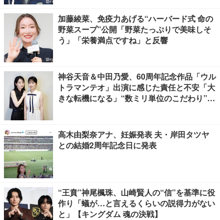
加藤綾菜、免疫力あげる“ハーバード式 命の
野菜スープ”公開「野菜たっぷりで美味しそ
う」「栄養満点ですね」と反響
神谷天音＆中田乃愛、60周年記念作品「ウル
トラマンテオ」出演に感じた責任と不安「大
きな転機になる」“数ミリ単位のこだわり”特
撮技術に圧倒【インタビュー】
高木由梨奈アナ、妊娠発表 夫・岸田タツヤ
との結婚2周年記念日に発表
“王賁”神尾楓珠、山崎賢人の“信”を基準に役
作り「蟻が…と言えるくらいの説得力がない
と」【キングダム 魂の決戦】