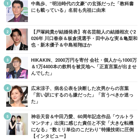
中島歩、“明治時代の文豪”の玄孫だった「教科書
にも載っている」名前も先祖に由来
【戸塚純貴が結婚発表】有名芸能人の結婚相次ぐ2
026年 川口春奈＆板倉滉選手・田中みな実＆亀梨和
也・新木優子＆中島裕翔ほか
HIKAKIN、2000万円を寄付 会社・個人から1000万
＆1万4400本の飲料を被災地へ「正直言葉が出ませ
んでした」
広末涼子、病名公表を決断した次男からの言葉
「言い訳にするのも嫌だった」「言うべきか迷っ
た」
神谷天音＆中田乃愛、60周年記念作品「ウルトラ
マンテオ」出演に感じた責任と不安「大きな転機
になる」“数ミリ単位のこだわり”特撮技術に圧倒
【インタビュー】