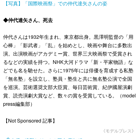
【写真】「国際映画祭」での仲代達矢さんの姿
◆仲代達矢さん、死去
仲代さんは1932年生まれ、東京都出身。黒澤明監督の「用
心棒」「影武者」「乱」を始めとし、映画や舞台に多数出
演。出演映画がアカデミー賞、世界三大映画祭で受賞され
るなどの実績を持つ。NHK大河ドラマ「新・平家物語」な
どでも名を馳せた。さらに1975年には俳優を育成する私塾
「無名塾」を設立し、塾員・塾生と共に無名塾公演で全国
を巡演。芸術選奨文部大臣賞、毎日芸術賞、紀伊國屋演劇
賞、読売演劇大賞など、数々の賞を受賞している。（model
press編集部）
【Not Sponsored 記事】
《モデルプレス》