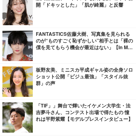
開「ドキッとした」「肌が綺麗」と反響
FANTASTICS佐藤大樹、写真集を見られる
のが“ものすごく恥ずかしい”相手とは「裸の
僕を見てもらう機会が最近はない」【In Moti
on】
板野友美、ミニスカ平成ギャル姿の全身ソロ
ショット公開「ビジュ最強」「スタイル抜
群」の声
「TIF」」舞台で輝いたイケメン大学生・法
吉夢斗さん、コンテスト出場で得たもの 憧
れは平野紫耀【モデルプレスインタビュー】