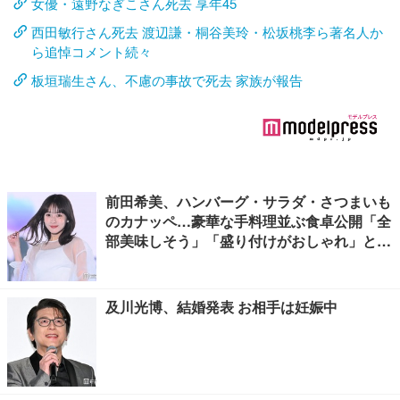
女優・遠野なぎこさん死去 享年45
西田敏行さん死去 渡辺謙・桐谷美玲・松坂桃李ら著名人か
ら追悼コメント続々
板垣瑞生さん、不慮の事故で死去 家族が報告
前田希美、ハンバーグ・サラダ・さつまいも
のカナッペ…豪華な手料理並ぶ食卓公開「全
部美味しそう」「盛り付けがおしゃれ」と絶
賛の声
及川光博、結婚発表 お相手は妊娠中