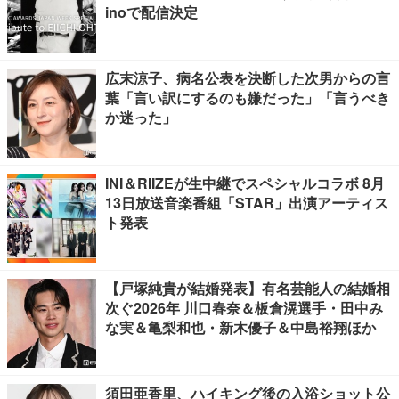
inoで配信決定
広末涼子、病名公表を決断した次男からの言
葉「言い訳にするのも嫌だった」「言うべき
か迷った」
INI＆RIIZEが生中継でスペシャルコラボ 8月
13日放送音楽番組「STAR」出演アーティス
ト発表
【戸塚純貴が結婚発表】有名芸能人の結婚相
次ぐ2026年 川口春奈＆板倉滉選手・田中み
な実＆亀梨和也・新木優子＆中島裕翔ほか
須田亜香里、ハイキング後の入浴ショット公