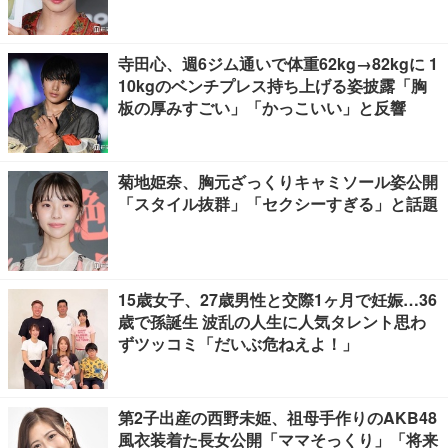
on】
寺田心、週6ジム通いで体重62kg→82kgに 1
10kgのベンチプレス持ち上げる姿披露「胸
板の厚みすごい」「かっこいい」と反響
菊地姫奈、胸元ざっくりキャミソール姿公開
「スタイル抜群」「セクシーすぎる」と話題
15歳女子、27歳男性と交際1ヶ月で妊娠…36
歳で孫誕生 波乱の人生に人気タレント思わ
ずツッコミ「だいぶ危ねえよ！」
第2子出産の西野未姫、祖母手作りのAKB48
風衣装着た長女公開「ママそっくり」「将来