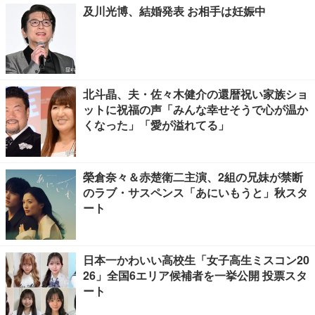
及川光博、結婚発表 お相手は妊娠中
北斗晶、夫・佐々木健介の還暦祝い家族ショ
ットに祝福の声「みんな幸せそうで心が温か
くなった」「愛が溢れてる」
榮倉奈々＆赤楚衛二主演、2組の兄妹が禁断
のラブ・サスペンス「あにいもうと」秋スタ
ート
日本一かわいい高校生「女子高生ミスコン20
26」全国6エリア候補者を一挙公開 投票スタ
ート