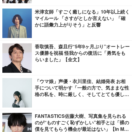
米津玄師「すごく癒しになる」10年以上続く
マイルール 「さすがとしか言えない」「確
かに語彙力上がりそう」と反響
香取慎吾、森且行“5年9ヶ月ぶり”オートレー
ス優勝を祝福 怪我からの復活に「勇気をも
らいました」【全文】
「ウマ娘」声優・衣川里佳、結婚発表 お相
手について明かす「一般の方で、気ままな性
格の私を、時に厳しく、そしてとても優し
く、全力でサポートしてくれる方です」
FANTASTICS佐藤大樹、写真集を見られる
のが“ものすごく恥ずかしい”相手とは「裸の
僕を見てもらう機会が最近はない」【In Moti