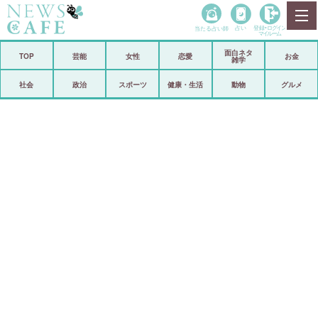
当たる占い師
占い
登録•
ログイン
マイルーム
面白ネタ
ホーム
TOP
芸能
女性
恋愛
お金
雑学
社会
政治
社会
政治
スポーツ
健康・生活
動物
グルメ
経済
海外
芸能
スポーツ
恋愛
ビックリ
コメントポスト
アリ／ナシ
リリース
ショップ
登録・ログイン/マイルーム