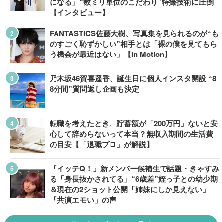
になる」“数ミリ単位のこだわり”特撮技術に圧倒
【インタビュー】
FANTASTICS佐藤大樹、写真集を見られるのが“も
のすごく恥ずかしい”相手とは「裸の僕を見てもら
う機会が最近はない」【In Motion】
乃木坂46賀喜遥香、誕生日に個人インスタ開設 “8
8分間”質問返し企画も決定
転職を考えたとき、貯蓄額が「200万円」ないと安
心して辞めらないって本当？無収入期間の生活費
の目安【「退職プロ」が解説】
「イッテQ！」新メンバー候補生で話題・きゃすみ
る「身長抜かされてる」“6歳差”姪っ子との幼少期
＆現在の2ショット公開「姉妹にしか見えない」
「共演エモい」の声