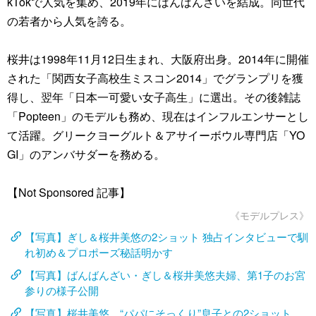
kTokで人気を集め、2019年にばんばんざいを結成。同世代
の若者から人気を誇る。
桜井は1998年11月12日生まれ、大阪府出身。2014年に開催
された「関西女子高校生ミスコン2014」でグランプリを獲
得し、翌年「日本一可愛い女子高生」に選出。その後雑誌
「Popteen」のモデルも務め、現在はインフルエンサーとし
て活躍。グリークヨーグルト＆アサイーボウル専門店「YO
GI」のアンバサダーを務める。
【Not Sponsored 記事】
《モデルプレス》
【写真】ぎし＆桜井美悠の2ショット 独占インタビューで馴
れ初め＆プロポーズ秘話明かす
【写真】ばんばんざい・ぎし＆桜井美悠夫婦、第1子のお宮
参りの様子公開
【写真】桜井美悠、“パパにそっくり”息子との2ショット