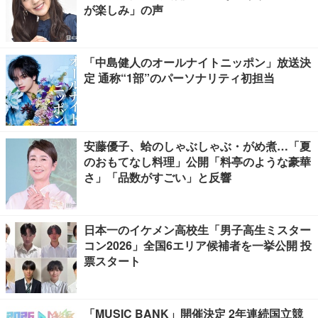
が楽しみ」の声
「中島健人のオールナイトニッポン」放送決
定 通称“1部”のパーソナリティ初担当
安藤優子、蛤のしゃぶしゃぶ・がめ煮…「夏
のおもてなし料理」公開「料亭のような豪華
さ」「品数がすごい」と反響
日本一のイケメン高校生「男子高生ミスター
コン2026」全国6エリア候補者を一挙公開 投
票スタート
「MUSIC BANK」開催決定 2年連続国立競