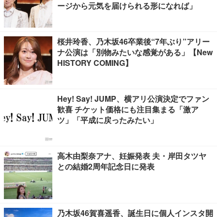
ージから元気を届けられる形になれば」
桜井玲香、乃木坂46卒業後“7年ぶり”アリー
ナ公演は「別物みたいな感覚がある」【New
HISTORY COMING】
Hey! Say! JUMP、横アリ公演決定でファン
歓喜 チケット価格にも注目集まる「激ア
ツ」「平成に戻ったみたい」
高木由梨奈アナ、妊娠発表 夫・岸田タツヤ
との結婚2周年記念日に発表
乃木坂46賀喜遥香、誕生日に個人インスタ開