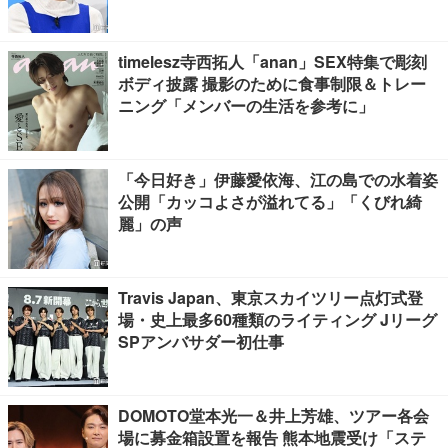
timelesz寺西拓人「anan」SEX特集で彫刻
ボディ披露 撮影のために食事制限＆トレー
ニング「メンバーの生活を参考に」
「今日好き」伊藤愛依海、江の島での水着姿
公開「カッコよさが溢れてる」「くびれ綺
麗」の声
Travis Japan、東京スカイツリー点灯式登
場・史上最多60種類のライティング Jリーグ
SPアンバサダー初仕事
DOMOTO堂本光一＆井上芳雄、ツアー各会
場に募金箱設置を報告 熊本地震受け「ステ