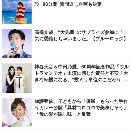
設 “88分間”質問返し企画も決定
高橋文哉、“大先輩”のサプライズ参加に「一
気に委縮しちゃいました」【ブルーロック】
神谷天音＆中田乃愛、60周年記念作品「ウル
トラマンテオ」出演に感じた責任と不安「大
きな転機になる」“数ミリ単位のこだわり”特
撮技術に圧倒【インタビュー】
加護亜依、子どもから「優勝」もらった手作
りカレー公開「具材ゴロゴロで美味しそう」
「母の愛が隠し味」と反響