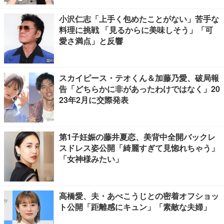
小沢仁志「上手く包めたことがない」苦手な
料理に挑戦 「見るからに美味しそう」「可
愛さ満点」と反響
スカイピース・テオくん＆加藤乃愛、破局報
告「どちらかに非があったわけではなく」20
23年2月に交際発表
第1子妊娠の藤井夏恋、美背中全開バックレ
スドレス姿公開「綺麗すぎて見惚れちゃう」
「女神様みたい」
高橋愛、夫・あべこうじとの密着オフショッ
ト公開「距離感にキュン」「素敵な夫婦」