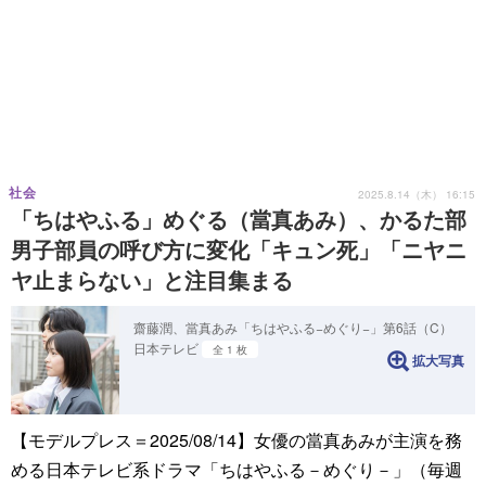
社会
2025.8.14（木） 16:15
「ちはやふる」めぐる（當真あみ）、かるた部
男子部員の呼び方に変化「キュン死」「ニヤニ
ヤ止まらない」と注目集まる
齋藤潤、當真あみ「ちはやふる−めぐり−」第6話（C）
日本テレビ
全 1 枚
拡大写真
【モデルプレス＝2025/08/14】女優の當真あみが主演を務
める日本テレビ系ドラマ「ちはやふる－めぐり－」（毎週