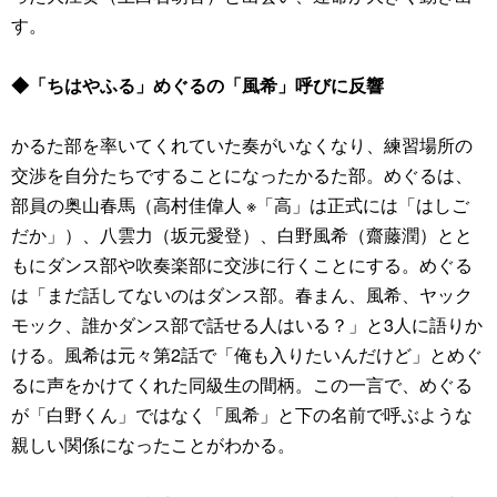
す。
◆「ちはやふる」めぐるの「風希」呼びに反響
かるた部を率いてくれていた奏がいなくなり、練習場所の
交渉を自分たちですることになったかるた部。めぐるは、
部員の奥山春馬（高村佳偉人 ※「高」は正式には「はしご
だか」）、八雲力（坂元愛登）、白野風希（齋藤潤）とと
もにダンス部や吹奏楽部に交渉に行くことにする。めぐる
は「まだ話してないのはダンス部。春まん、風希、ヤック
モック、誰かダンス部で話せる人はいる？」と3人に語りか
ける。風希は元々第2話で「俺も入りたいんだけど」とめぐ
るに声をかけてくれた同級生の間柄。この一言で、めぐる
が「白野くん」ではなく「風希」と下の名前で呼ぶような
親しい関係になったことがわかる。