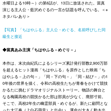
水曜日よる10時～）の第6話が、13日に放送された。當真
演じる主人公・藍沢めぐるの一言が話題を呼んでいる。＜※
ネタバレあり＞
【写真】「ちはやふる」主人公・めぐる、名前呼びした同
級生と接近
◆當真あみ主演「ちはやふる－めぐり－」
本作は、末次由紀氏によるシリーズ累計発行部数2,900万部
を超えるヒット漫画「ちはやふる」を原作とした映画「ち
はやふる－上の句－」「同－下の句－」「同－結び－」の1
0年後の世界を描く、令和の高校生たちが青春をかけて競技
かるたに挑むドラマオリジナルストーリー。物語の舞台と
なる梅園高校の競技かるた部は部員が少なく、廃部寸前。
そこで、高校2年生の幽霊部員・めぐるが、新たに顧問とな
った大江奏（上白石萌音）と出会い、運命が大きく動き出