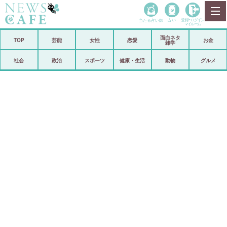
当たる占い師
占い
登録•
ログイン
マイルーム
面白ネタ
ホーム
TOP
芸能
女性
恋愛
お金
雑学
社会
政治
社会
政治
スポーツ
健康・生活
動物
グルメ
経済
海外
芸能
スポーツ
恋愛
ビックリ
コメントポスト
アリ／ナシ
リリース
ショップ
登録・ログイン/マイルーム