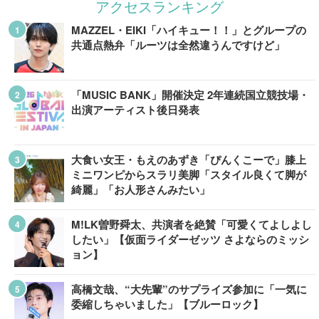
アクセスランキング
MAZZEL・EIKI「ハイキュー！！」とグループの
共通点熱弁「ルーツは全然違うんですけど」
「MUSIC BANK」開催決定 2年連続国立競技場・
出演アーティスト後日発表
大食い女王・もえのあずき「ぴんくこーで」膝上
ミニワンピからスラリ美脚「スタイル良くて脚が
綺麗」「お人形さんみたい」
M!LK曽野舜太、共演者を絶賛「可愛くてよしよし
したい」【仮面ライダーゼッツ さよならのミッシ
ョン】
高橋文哉、“大先輩”のサプライズ参加に「一気に
委縮しちゃいました」【ブルーロック】