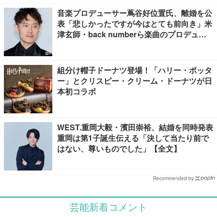
音楽プロデューサー蔦谷好位置氏、離婚を公
表「悲しかったですが今はとても前向き」米
津玄師・back numberら楽曲のプロデュー
ス手掛ける
組分け帽子ドーナツ登場！「ハリー・ポッタ
ー」とクリスピー・クリーム・ドーナツが日
本初コラボ
WEST.重岡大毅・濱田崇裕、結婚を同時発表
重岡は第1子誕生伝える「決して当たり前で
はない、尊いものでした」【全文】
Recommended by