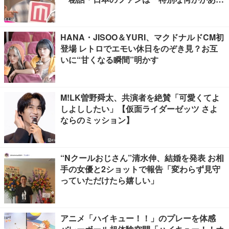
る」…来日公演への期待語る
HANA・JISOO＆YURI、マクドナルドCM初
登場 レトロでエモい休日をのぞき見？お互
いに“甘くなる瞬間”明かす
M!LK曽野舜太、共演者を絶賛「可愛くてよ
しよししたい」【仮面ライダーゼッツ さよ
ならのミッション】
“Nクールおじさん”清水伸、結婚を発表 お相
手の女優と2ショットで報告「変わらず見守
っていただけたら嬉しい」
アニメ「ハイキュー！！」のプレーを体感