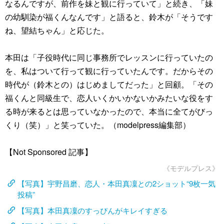
なるんですが、前作を妹と観に行っていて」と続き、「妹
の幼馴染が福くんなんです」と語ると、鈴木が「そうです
ね、望結ちゃん」と応じた。
本田は「子役時代に同じ事務所でレッスンに行っていたの
を、私はついて行って観に行っていたんです。だからその
時代が（鈴木との）はじめましてだった」と回顧。「その
福くんと同級生で、恋人いくかいかないかみたいな役をす
る時が来るとは思っていなかったので、本当に全てがびっ
くり（笑）」と笑っていた。（modelpress編集部）
【Not Sponsored 記事】
《モデルプレス》
【写真】宇野昌磨、恋人・本田真凜との2ショット“9枚一気
投稿”
【写真】本田真凜のすっぴんがキレイすぎる