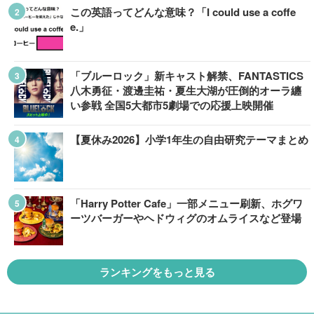
この英語ってどんな意味？「I could use a coffe
e.」
「ブルーロック」新キャスト解禁、FANTASTICS
八木勇征・渡邊圭祐・夏生大湖が圧倒的オーラ纏
い参戦 全国5大都市5劇場での応援上映開催
【夏休み2026】小学1年生の自由研究テーマまとめ
「Harry Potter Cafe」一部メニュー刷新、ホグワ
ーツバーガーやヘドウィグのオムライスなど登場
ランキングをもっと見る