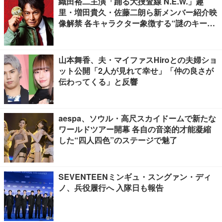
織田裕二主演「踊る大捜査線 N.E.W.」趣
里・増田貴久・佐藤二朗ら新メンバー紹介映
像解禁 各キャラクター象徴する“謎のキーワ
ード”も
山本舞香、夫・マイファスHiroとの夫婦ショ
ット公開「2人が見れて幸せ」「仲の良さが
伝わってくる」と反響
aespa、ソウル・高尺スカイドームで新たな
ワールドツアー開幕 各自の音楽的才能凝縮
した“四人四色”のステージで魅了
SEVENTEENミンギュ・スングァン・ディ
ノ、兵役履行へ 入隊日も報告