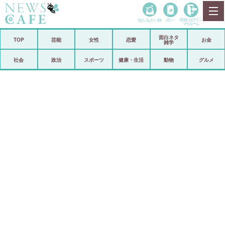
当たる占い師
占い
登録•
ログイン
マイルーム
面白ネタ
ホーム
TOP
芸能
女性
恋愛
お金
雑学
社会
政治
社会
政治
スポーツ
健康・生活
動物
グルメ
経済
海外
芸能
スポーツ
恋愛
ビックリ
コメントポスト
アリ／ナシ
リリース
ショップ
登録・ログイン/マイルーム