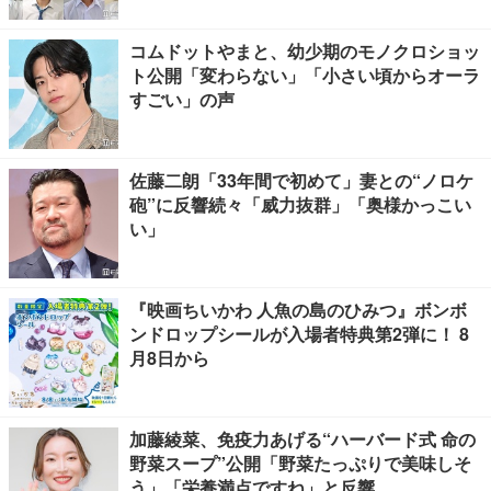
コムドットやまと、幼少期のモノクロショッ
ト公開「変わらない」「小さい頃からオーラ
すごい」の声
佐藤二朗「33年間で初めて」妻との“ノロケ
砲”に反響続々「威力抜群」「奥様かっこい
い」
『映画ちいかわ 人魚の島のひみつ』ボンボ
ンドロップシールが入場者特典第2弾に！ 8
月8日から
加藤綾菜、免疫力あげる“ハーバード式 命の
野菜スープ”公開「野菜たっぷりで美味しそ
う」「栄養満点ですね」と反響