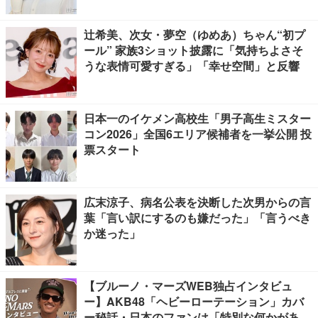
辻希美、次女・夢空（ゆめあ）ちゃん“初プ
ール” 家族3ショット披露に「気持ちよさそ
うな表情可愛すぎる」「幸せ空間」と反響
日本一のイケメン高校生「男子高生ミスター
コン2026」全国6エリア候補者を一挙公開 投
票スタート
広末涼子、病名公表を決断した次男からの言
葉「言い訳にするのも嫌だった」「言うべき
か迷った」
【ブルーノ・マーズWEB独占インタビュ
ー】AKB48「ヘビーローテーション」カバ
ー秘話・日本のファンは「特別な何かがあ