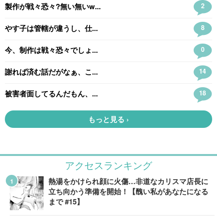
アクセスランキング
熱湯をかけられ顔に火傷…非道なカリスマ店長に
立ち向かう準備を開始！【醜い私があなたになる
まで #15】