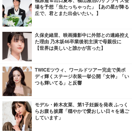
福原遥＆出口夏希、福山雅治のサプライズ登
場を予想「当たっちゃった」【あの星が降る
丘で、君とまた出会いたい。】
久保史緒里、映画撮影中に外部との連絡控え
た理由 乃木坂46卒業後初主演で母親役に
【世界は美しいと誰かが言った】
TWICEツウィ、ワールドツアー完走で美ボ
ディ輝くステージ衣装一挙公開「女神」「い
つも輝いてる」と反響
モデル・鈴木友菜、第1子妊娠を発表 ふっく
らお腹も披露「穏やかで愛おしい日々を過ご
しています」