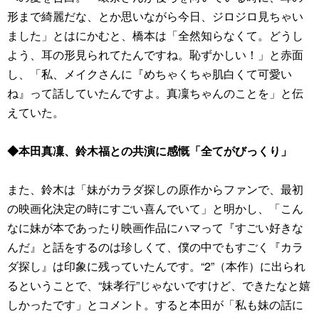
形まで綺麗だな、とか思いながら今日、ジロジロ見ちゃい
ました」とはにかむと、橋本は「全然知らなくて。どうし
よう、耳の形見られてたんですね。恥ずかしい！」と赤面
し、「私、メイクさんに『めちゃくちゃ肌白くて可愛い
ね』って話していたんですよ。真凜ちゃんのことを」と伝
えていた。
◆本田真凜、鈴木福との共演に感慨「全てがびっくり」
また、鈴木は「妹がカラダ探しの原作からファンで、最初
の映画化決定の時にすごい喜んでいて」と明かし、「こん
なに妹が本であったり映画作品にハマって『すごい好きな
んだ』と話をするのは珍しくて、僕の中でもすごく『カラ
ダ探し』は印象に残っていたんです。“2”（本作）に出られ
るということで、“妹孝行”じゃないですけど、できたなと嬉
しかったです」とコメント。すると本田が「私も妹の話に