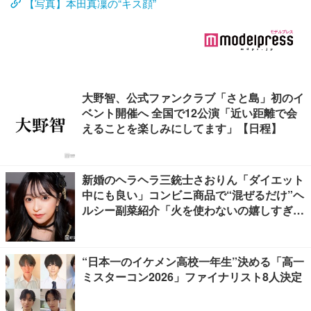
【写真】本田真凜の“キス顔”
大野智、公式ファンクラブ「さと島」初のイ
ベント開催へ 全国で12公演「近い距離で会
えることを楽しみにしてます」【日程】
新婚のヘラヘラ三銃士さおりん「ダイエット
中にも良い」コンビニ商品で“混ぜるだけ”ヘ
ルシー副菜紹介「火を使わないの嬉しすぎ
る」「タンパク質たっぷりで最高」の声
“日本一のイケメン高校一年生”決める「高一
ミスターコン2026」ファイナリスト8人決定