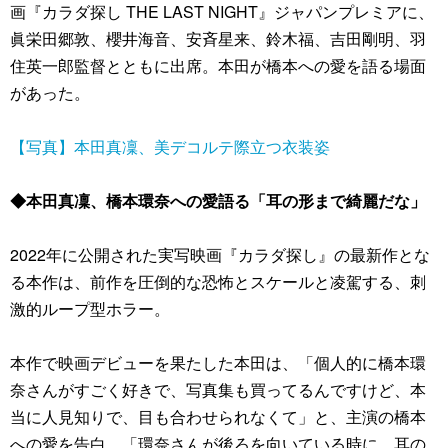
画『カラダ探し THE LAST NIGHT』ジャパンプレミアに、
眞栄田郷敦、櫻井海音、安斉星来、鈴木福、吉田剛明、羽
住英一郎監督とともに出席。本田が橋本への愛を語る場面
があった。
【写真】本田真凜、美デコルテ際立つ衣装姿
◆本田真凜、橋本環奈への愛語る「耳の形まで綺麗だな」
2022年に公開された実写映画『カラダ探し』の最新作とな
る本作は、前作を圧倒的な恐怖とスケールと凌駕する、刺
激的ループ型ホラー。
本作で映画デビューを果たした本田は、「個人的に橋本環
奈さんがすごく好きで、写真集も買ってるんですけど、本
当に人見知りで、目も合わせられなくて」と、主演の橋本
への愛を告白。「環奈さんが後ろを向いている時に、耳の