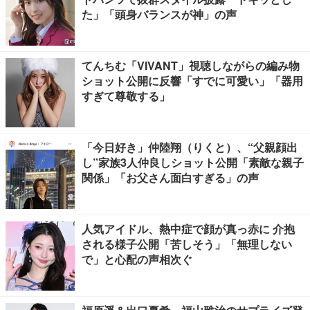
た」「頭身バランスが神」の声
てんちむ「VIVANT」視聴しながらの編み物
ショット公開に反響「すでに可愛い」「器用
すぎて尊敬する」
「今日好き」仲陸翔（りくと）、“父親顔出
し”家族3人仲良しショット公開「素敵な親子
関係」「お父さん面白すぎる」の声
人気アイドル、熱中症で顔が真っ赤に 介抱
される様子公開「苦しそう」「無理しない
で」と心配の声相次ぐ