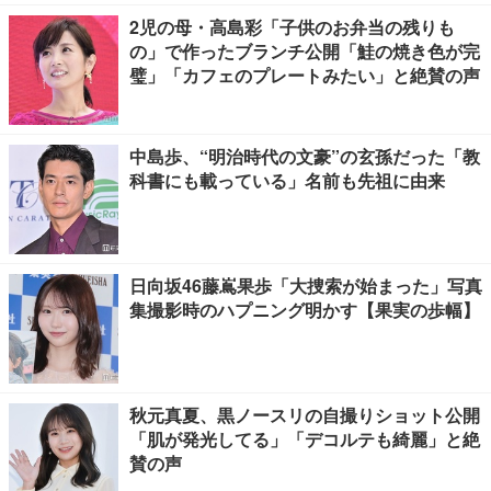
2児の母・高島彩「子供のお弁当の残りも
の」で作ったブランチ公開「鮭の焼き色が完
璧」「カフェのプレートみたい」と絶賛の声
中島歩、“明治時代の文豪”の玄孫だった「教
科書にも載っている」名前も先祖に由来
日向坂46藤嶌果歩「大捜索が始まった」写真
集撮影時のハプニング明かす【果実の歩幅】
秋元真夏、黒ノースリの自撮りショット公開
「肌が発光してる」「デコルテも綺麗」と絶
賛の声