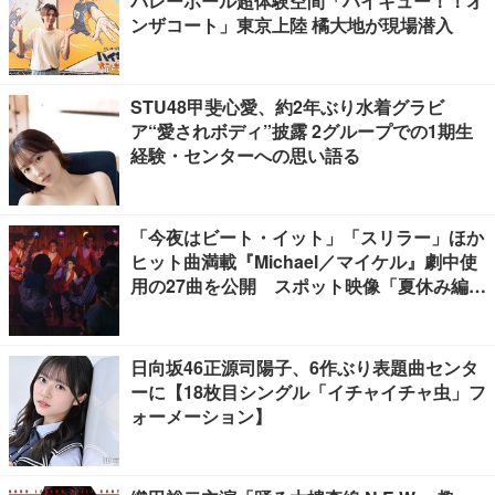
バレーボール超体験空間「ハイキュー！！オ
ンザコート」東京上陸 橘大地が現場潜入
STU48甲斐心愛、約2年ぶり水着グラビ
ア“愛されボディ”披露 2グループでの1期生
経験・センターへの思い語る
「今夜はビート・イット」「スリラー」ほか
ヒット曲満載『Michael／マイケル』劇中使
用の27曲を公開 スポット映像「夏休み編」
も
日向坂46正源司陽子、6作ぶり表題曲センタ
ーに【18枚目シングル「イチャイチャ虫」フ
ォーメーション】