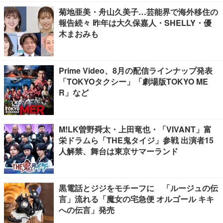
菊地亜美・舟山久美子…芸能界で海外移住の
報告続々 昨年は大久保嘉人・SHELLY・優
木まおみも
Prime Video、8月の配信ラインナップ発表
「TOKYOタクシー」「劇場版TOKYO ME
R」など
M!LK曽野舜太・上田竜也・「VIVANT」富
栄ドラムら「THE鬼タイジ」参戦 出演者15
人解禁、舞台は東京サマーランド
黒電話とジジをモチーフに 「ルージュの伝
言」流れる「魔女の宅急便 オルゴール キキ
への伝言」発売