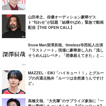
山田孝之、俳優オーディション豪華ゲス
ト“匂わせ”が話題「結構やばめ」緊急で動画
配信【THE OPEN CALL】
Snow Man深澤辰哉、timelesz寺西拓人出演
「ラストノート」現場に豪華差し入れ「流し
そうめんはレベチ」「想像超えてきた」と絶
賛の声
MAZZEL・EIKI「ハイキュー！！」とグルー
プの共通点熱弁「ルーツは全然違うんですけ
ど」
高橋文哉、“大先輩”のサプライズ参加に「一
気に委縮しちゃいました」【ブルーロック】