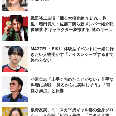
織田裕二主演「踊る大捜査線 N.E.W.」趣
里・増田貴久・佐藤二朗ら新メンバー紹介映
像解禁 各キャラクター象徴する“謎のキーワ
ード”も
MAZZEL・EIKI、体験型イベントに一緒に行
きたい人物明かす「ナイスレシーブするまで
終わらない」
小沢仁志「上手く包めたことがない」苦手な
料理に挑戦 「見るからに美味しそう」「可
愛さ満点」と反響
板野友美、ミニスカ平成ギャル姿の全身ソロ
ショット公開「ビジュ最強」「スタイル抜