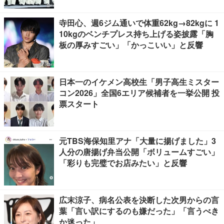
寺田心、週6ジム通いで体重62kg→82kgに 1
10kgのベンチプレス持ち上げる姿披露「胸
板の厚みすごい」「かっこいい」と反響
日本一のイケメン高校生「男子高生ミスター
コン2026」全国6エリア候補者を一挙公開 投
票スタート
元TBS海保知里アナ「大量に揚げました」3
人分の唐揚げ弁当公開「ボリュームすごい」
「彩りも完璧でお店みたい」と反響
広末涼子、病名公表を決断した次男からの言
葉「言い訳にするのも嫌だった」「言うべき
か迷った」