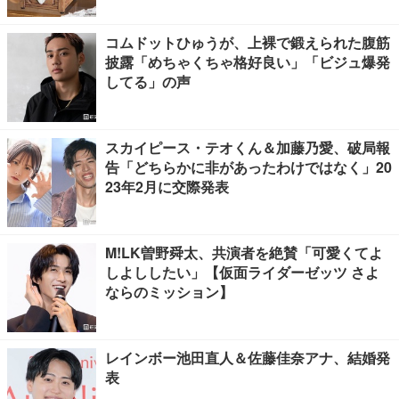
コムドットひゅうが、上裸で鍛えられた腹筋
披露「めちゃくちゃ格好良い」「ビジュ爆発
してる」の声
スカイピース・テオくん＆加藤乃愛、破局報
告「どちらかに非があったわけではなく」20
23年2月に交際発表
M!LK曽野舜太、共演者を絶賛「可愛くてよ
しよししたい」【仮面ライダーゼッツ さよ
ならのミッション】
レインボー池田直人＆佐藤佳奈アナ、結婚発
表