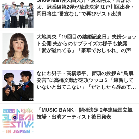
太、冠番組第2弾が放送決定 江戸川区出身・
岡田将生“番宣なし”で再びゲスト出演
大地真央「19回目の結婚記念日」夫婦ショッ
ト公開 夫からのサプライズの様子も披露
「愛が溢れてる」「豪華でおしゃれ」の声
なにわ男子・高橋恭平、冒頭の挨拶＆“鳥肌
発言”に高橋文哉が速攻ツッコミ「練習して
いないと出てこない」「だとしたら辞めてく
ださい」【ブルーロック】
「MUSIC BANK」開催決定 2年連続国立競
技場・出演アーティスト後日発表