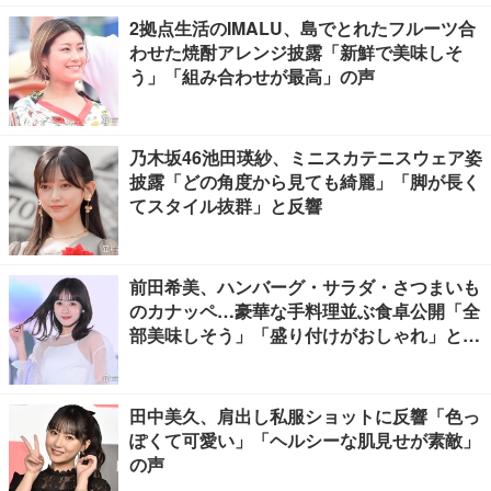
2拠点生活のIMALU、島でとれたフルーツ合
わせた焼酎アレンジ披露「新鮮で美味しそ
う」「組み合わせが最高」の声
乃木坂46池田瑛紗、ミニスカテニスウェア姿
披露「どの角度から見ても綺麗」「脚が長く
てスタイル抜群」と反響
前田希美、ハンバーグ・サラダ・さつまいも
のカナッペ…豪華な手料理並ぶ食卓公開「全
部美味しそう」「盛り付けがおしゃれ」と絶
賛の声
田中美久、肩出し私服ショットに反響「色っ
ぽくて可愛い」「ヘルシーな肌見せが素敵」
の声