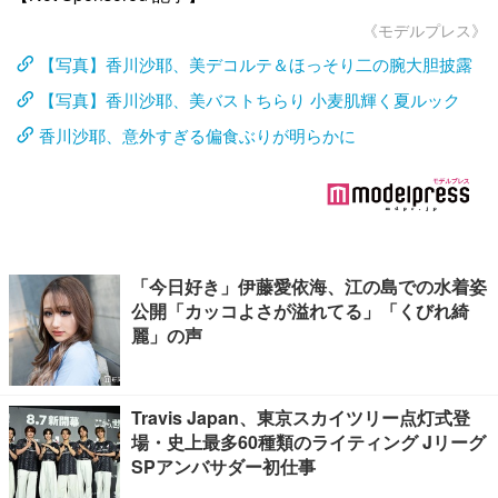
《モデルプレス》
【写真】香川沙耶、美デコルテ＆ほっそり二の腕大胆披露
【写真】香川沙耶、美バストちらり 小麦肌輝く夏ルック
香川沙耶、意外すぎる偏食ぶりが明らかに
「今日好き」伊藤愛依海、江の島での水着姿
公開「カッコよさが溢れてる」「くびれ綺
麗」の声
Travis Japan、東京スカイツリー点灯式登
場・史上最多60種類のライティング Jリーグ
SPアンバサダー初仕事