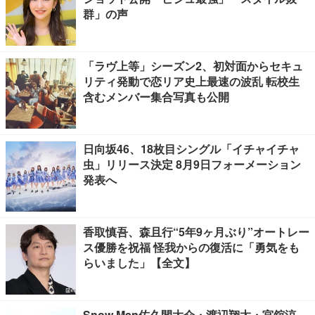
群」の声
「ラヴ上等」シーズン2、初対面からセキュ
リティ発動で恋リア史上最速の波乱 転校生
含むメンバー集合写真も公開
日向坂46、18枚目シングル「イチャイチャ
虫」リリース決定 8月9日フォーメーション
発表へ
香取慎吾、森且行“5年9ヶ月ぶり”オートレー
ス優勝を祝福 怪我からの復活に「勇気をも
らいました」【全文】
Snow Man佐久間大介・渡辺翔太・宮舘涼