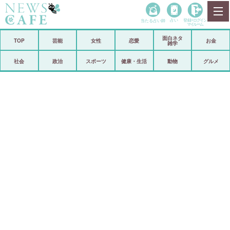
当たる占い師
占い
登録•
ログイン
マイルーム
面白ネタ
ホーム
TOP
芸能
女性
恋愛
お金
雑学
社会
政治
社会
政治
スポーツ
健康・生活
動物
グルメ
経済
海外
芸能
スポーツ
恋愛
ビックリ
コメントポスト
アリ／ナシ
リリース
ショップ
登録・ログイン/マイルーム