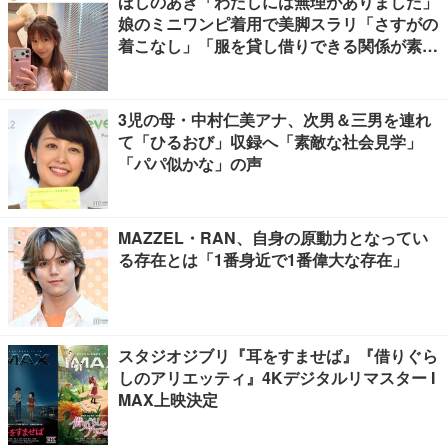
ほしのあき「わたしには無理がありました」
娘のミニワンピ着用で美脚スラリ「さすがの
着こなし」「服を貸し借りできる関係が素
敵」と反響
3児の母・中村仁美アナ、次男＆三男を連れ
て「ひるおび」収録へ「素敵な社会見学」
「パパ似かな」の声
MAZZEL・RAN、自身の原動力となってい
る存在とは「1番身近で1番偉大な存在」
スタジオジブリ『耳をすませば』『借りぐら
しのアリエッティ』4Kデジタルリマスター I
MAX上映決定