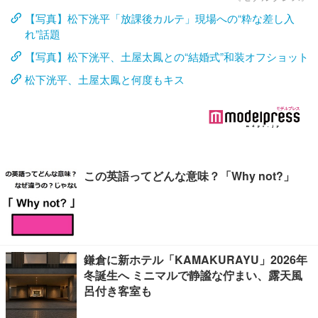
【写真】松下洸平「放課後カルテ」現場への“粋な差し入
れ”話題
【写真】松下洸平、土屋太鳳との“結婚式”和装オフショット
松下洸平、土屋太鳳と何度もキス
この英語ってどんな意味？「Why not?」
鎌倉に新ホテル「KAMAKURAYU」2026年
冬誕生へ ミニマルで静謐な佇まい、露天風
呂付き客室も