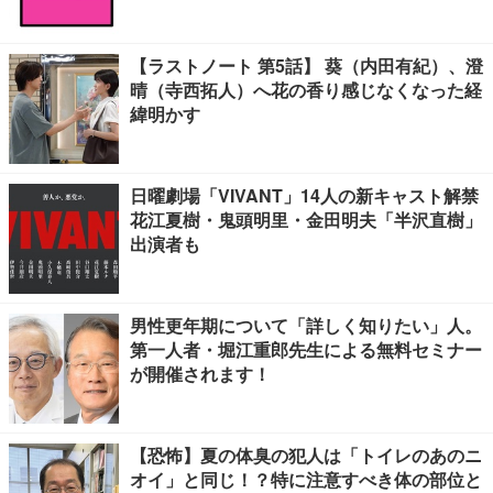
【ラストノート 第5話】 葵（内田有紀）、澄
晴（寺西拓人）へ花の香り感じなくなった経
緯明かす
日曜劇場「VIVANT」14人の新キャスト解禁
花江夏樹・鬼頭明里・金田明夫「半沢直樹」
出演者も
男性更年期について「詳しく知りたい」人。
第一人者・堀江重郎先生による無料セミナー
が開催されます！
【恐怖】夏の体臭の犯人は「トイレのあのニ
オイ」と同じ！？特に注意すべき体の部位と