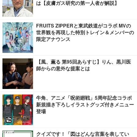
は【皮膚ガス研究の第一人者が解説】
FRUITS ZIPPERと東武鉄道がコラボ MVの
世界観を再現した特別トレイン＆メンバーの
限定アナウンス
【風、薫る 第95回あらすじ】りん、黒川医
師からの意外な提案とは
牛角、アニメ「呪術廻戦」5周年記念コラボ
新規描き下ろしイラストグッズ付きメニュー
登場
クイズです！「図はどんな言葉を表してい