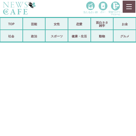
当たる占い師
占い
登録•
ログイン
マイルーム
面白ネタ
ホーム
TOP
芸能
女性
恋愛
お金
雑学
社会
政治
社会
政治
スポーツ
健康・生活
動物
グルメ
経済
海外
芸能
スポーツ
恋愛
ビックリ
コメントポスト
アリ／ナシ
リリース
ショップ
登録・ログイン/マイルーム