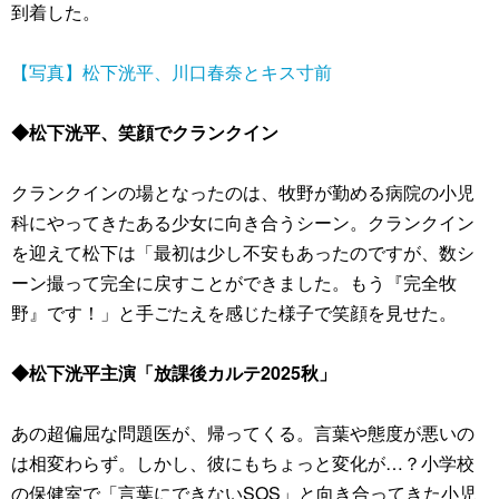
到着した。
【写真】松下洸平、川口春奈とキス寸前
◆松下洸平、笑顔でクランクイン
クランクインの場となったのは、牧野が勤める病院の小児
科にやってきたある少女に向き合うシーン。クランクイン
を迎えて松下は「最初は少し不安もあったのですが、数シ
ーン撮って完全に戻すことができました。もう『完全牧
野』です！」と手ごたえを感じた様子で笑顔を見せた。
◆松下洸平主演「放課後カルテ2025秋」
あの超偏屈な問題医が、帰ってくる。言葉や態度が悪いの
は相変わらず。しかし、彼にもちょっと変化が…？小学校
の保健室で「言葉にできないSOS」と向き合ってきた小児