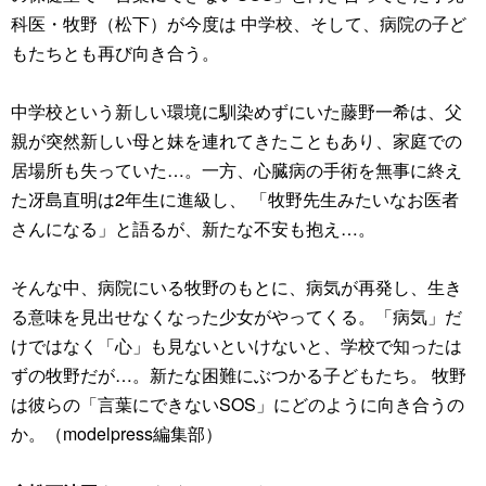
科医・牧野（松下）が今度は 中学校、そして、病院の子ど
もたちとも再び向き合う。
中学校という新しい環境に馴染めずにいた藤野一希は、父
親が突然新しい母と妹を連れてきたこともあり、家庭での
居場所も失っていた…。一方、心臓病の手術を無事に終え
た冴島直明は2年生に進級し、 「牧野先生みたいなお医者
さんになる」と語るが、新たな不安も抱え…。
そんな中、病院にいる牧野のもとに、病気が再発し、生き
る意味を見出せなくなった少女がやってくる。「病気」だ
けではなく「心」も見ないといけないと、学校で知ったは
ずの牧野だが…。新たな困難にぶつかる子どもたち。 牧野
は彼らの「言葉にできないSOS」にどのように向き合うの
か。（modelpress編集部）