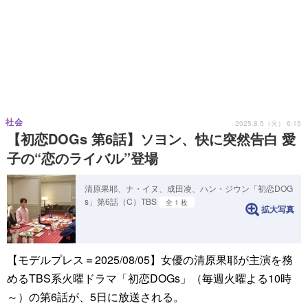
社会
2025.8.5（火） 6:15
【初恋DOGs 第6話】ソヨン、快に突然告白 愛
子の“恋のライバル”登場
清原果耶、ナ・イヌ、成田凌、ハン・ジウン「初恋DOG
s」第6話（C）TBS
全 1 枚
拡大写真
【モデルプレス＝2025/08/05】女優の清原果耶が主演を務
めるTBS系火曜ドラマ「初恋DOGs」（毎週火曜よる10時
～）の第6話が、5日に放送される。