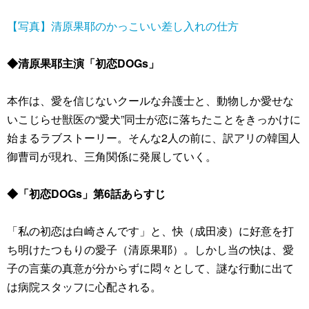
【写真】清原果耶のかっこいい差し入れの仕方
◆清原果耶主演「初恋DOGs」
本作は、愛を信じないクールな弁護士と、動物しか愛せな
いこじらせ獣医の“愛犬”同士が恋に落ちたことをきっかけに
始まるラブストーリー。そんな2人の前に、訳アリの韓国人
御曹司が現れ、三角関係に発展していく。
◆「初恋DOGs」第6話あらすじ
「私の初恋は白崎さんです」と、快（成田凌）に好意を打
ち明けたつもりの愛子（清原果耶）。しかし当の快は、愛
子の言葉の真意が分からずに悶々として、謎な行動に出て
は病院スタッフに心配される。