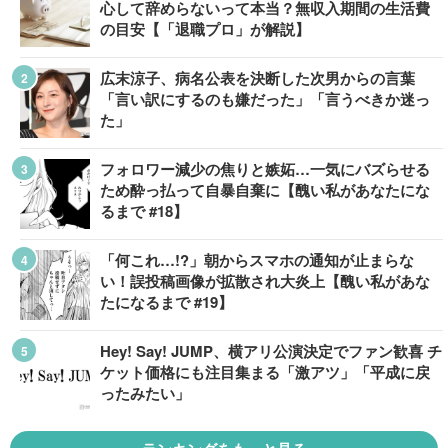
心して辞めらないって本当？無収入期間の生活費
の目安【「退職プロ」が解説】
広末涼子、病名公表を決断した次男からの言葉
「言い訳にするのも嫌だった」「言うべきか迷っ
た」
フォロワー減少の焦りと嫉妬…一気にバズらせる
ため酔っ払って自暴自棄に【醜い私があなたにな
るまで #18】
「何これ…!?」朝からスマホの通知が止まらな
い！誤投稿画像が拡散され大炎上【醜い私があな
たになるまで #19】
Hey! Say! JUMP、横アリ公演決定でファン歓喜 チ
ケット価格にも注目集まる「激アツ」「平成に戻
ったみたい」