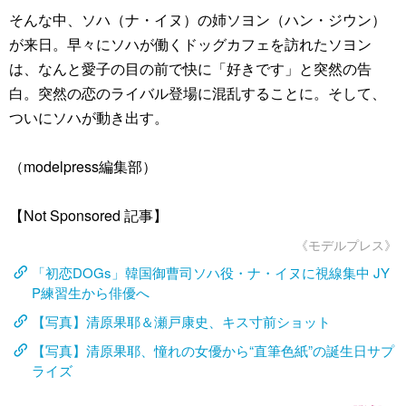
そんな中、ソハ（ナ・イヌ）の姉ソヨン（ハン・ジウン）
が来日。早々にソハが働くドッグカフェを訪れたソヨン
は、なんと愛子の目の前で快に「好きです」と突然の告
白。突然の恋のライバル登場に混乱することに。そして、
ついにソハが動き出す。
（modelpress編集部）
【Not Sponsored 記事】
《モデルプレス》
「初恋DOGs」韓国御曹司ソハ役・ナ・イヌに視線集中 JY
P練習生から俳優へ
【写真】清原果耶＆瀬戸康史、キス寸前ショット
【写真】清原果耶、憧れの女優から“直筆色紙”の誕生日サプ
ライズ