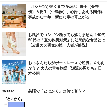
【Tシャツが乾くまで 第5話】咲子（蒼井
優）＆樹生（中島歩）、心許しあえる関係に
事故から一年・新たな章の幕上がる
お風呂でゴシゴシ洗っても落ちません！40代
50代の「夏の体臭対策」に効果的な食品とは
【皮膚ガス研究の第一人者が解説】
おっさんたちがボートレースで逆流に立ち向
かう？ 大人の青春物語『逆流の男たち』日
本公開
英語で「とにかく」は何て言う？