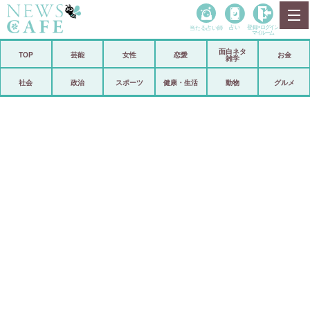
当たる占い師
占い
登録•
ログイン
マイルーム
面白ネタ
ホーム
TOP
芸能
女性
恋愛
お金
雑学
社会
政治
社会
政治
スポーツ
健康・生活
動物
グルメ
経済
海外
芸能
スポーツ
恋愛
ビックリ
コメントポスト
アリ／ナシ
リリース
ショップ
登録・ログイン/マイルーム