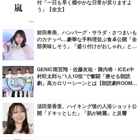
付「一日も早く穏やかな日常が戻りますよ
う」【全文】
前田希美、ハンバーグ・サラダ・さつまいも
のカナッペ…豪華な手料理並ぶ食卓公開「全
部美味しそう」「盛り付けがおしゃれ」と絶
賛の声
GENIC雨宮翔・佐藤友祐・陳内将・ICEx中
村旺太郎ら“1人10役”で奮闘「痩せる朗読
劇」高カロリーシーンとは【朗読劇ROOM2
026】
須田亜香里、ハイキング後の入浴ショット公
開「ドキッとした」「肌が綺麗」と反響