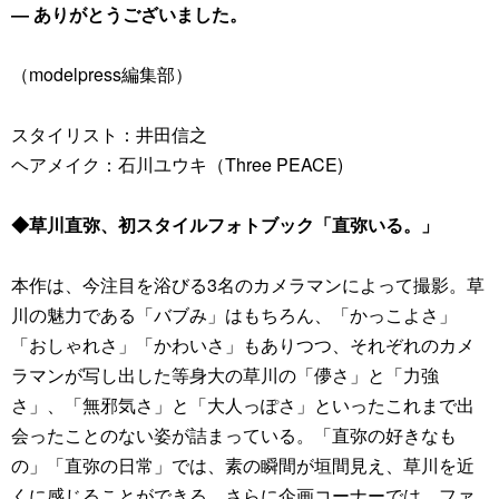
― ありがとうございました。
（modelpress編集部）
スタイリスト：井田信之
ヘアメイク：石川ユウキ（Three PEACE)
◆草川直弥、初スタイルフォトブック「直弥いる。」
本作は、今注目を浴びる3名のカメラマンによって撮影。草
川の魅力である「バブみ」はもちろん、「かっこよさ」
「おしゃれさ」「かわいさ」もありつつ、それぞれのカメ
ラマンが写し出した等身大の草川の「儚さ」と「力強
さ」、「無邪気さ」と「大人っぽさ」といったこれまで出
会ったことのない姿が詰まっている。「直弥の好きなも
の」「直弥の日常」では、素の瞬間が垣間見え、草川を近
くに感じることができる。さらに企画コーナーでは、ファ