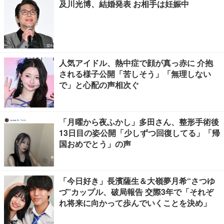
及川光博、結婚発表 お相手は妊娠中
人気アイドル、熱中症で顔が真っ赤に 介抱
される様子公開「苦しそう」「無理しない
で」と心配の声相次ぐ
「月曜から夜ふかし」多田さん、整形手術後
13日目の姿公開「少しずつ回復してる」「帰
国おめでとう」の声
「今日好き」長濱薩生＆大嶺夢月希“さつゆ
づ”カップル、破局報告 交際3年で「それぞ
れ将来に向かって歩んでいくことを決め」