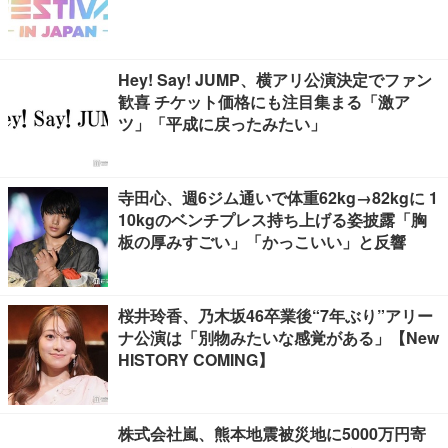
Hey! Say! JUMP、横アリ公演決定でファン
歓喜 チケット価格にも注目集まる「激ア
ツ」「平成に戻ったみたい」
寺田心、週6ジム通いで体重62kg→82kgに 1
10kgのベンチプレス持ち上げる姿披露「胸
板の厚みすごい」「かっこいい」と反響
桜井玲香、乃木坂46卒業後“7年ぶり”アリー
ナ公演は「別物みたいな感覚がある」【New
HISTORY COMING】
株式会社嵐、熊本地震被災地に5000万円寄