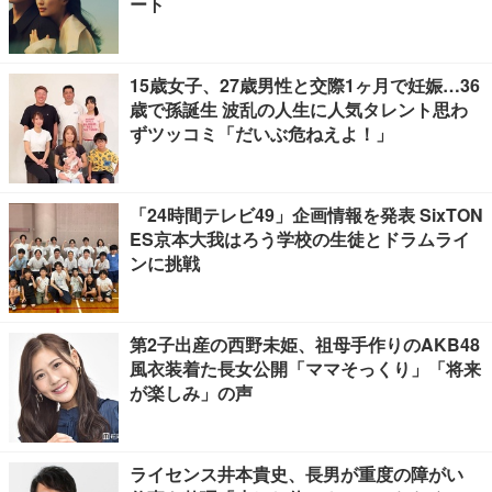
ート
15歳女子、27歳男性と交際1ヶ月で妊娠…36
歳で孫誕生 波乱の人生に人気タレント思わ
ずツッコミ「だいぶ危ねえよ！」
「24時間テレビ49」企画情報を発表 SixTON
ES京本大我はろう学校の生徒とドラムライ
ンに挑戦
第2子出産の西野未姫、祖母手作りのAKB48
風衣装着た長女公開「ママそっくり」「将来
が楽しみ」の声
ライセンス井本貴史、長男が重度の障がい