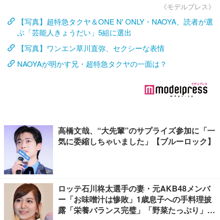
《モデルプレス》
【写真】超特急タクヤ＆ONE N' ONLY・NAOYA、読者が選
ぶ「芸能人きょうだい」5組に選出
【写真】ワンエン草川直弥、セクシーな表情
NAOYAが明かす兄・超特急タクヤの一面は？
高橋文哉、“大先輩”のサプライズ参加に「一
気に委縮しちゃいました」【ブルーロック】
ロッテ石川柊太選手の妻・元AKB48メンバ
ー「お味噌汁は惨敗」1歳息子への手料理披
露「栄養バランス完璧」「野菜たっぷり」の