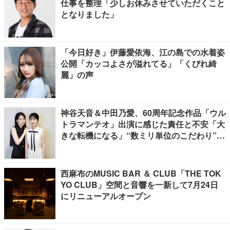
仕事を整理「少しお休みさせていただくこと
となりました」
「今日好き」伊藤愛依海、江の島での水着姿
公開「カッコよさが溢れてる」「くびれ綺
麗」の声
神谷天音＆中田乃愛、60周年記念作品「ウル
トラマンテオ」出演に感じた責任と不安「大
きな転機になる」“数ミリ単位のこだわり”特
撮技術に圧倒【インタビュー】
西麻布のMUSIC BAR ＆ CLUB「THE TOK
YO CLUB」空間と音響を一新して7月24日
にリニューアルオープン