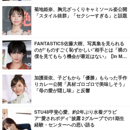
菊地姫奈、胸元ざっくりキャミソール姿公開
「スタイル抜群」「セクシーすぎる」と話題
FANTASTICS佐藤大樹、写真集を見られる
のが“ものすごく恥ずかしい”相手とは「裸の
僕を見てもらう機会が最近はない」【In Moti
on】
加護亜依、子どもから「優勝」もらった手作
りカレー公開「具材ゴロゴロで美味しそう」
「母の愛が隠し味」と反響
STU48甲斐心愛、約2年ぶり水着グラビ
ア“愛されボディ”披露 2グループでの1期生
経験・センターへの思い語る