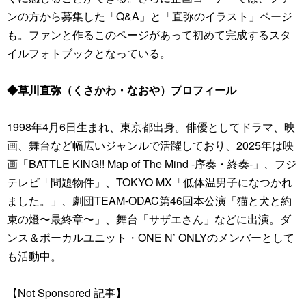
ンの方から募集した「Q&A」と「直弥のイラスト」ページ
も。ファンと作るこのページがあって初めて完成するスタ
イルフォトブックとなっている。
◆草川直弥（くさかわ・なおや）プロフィール
1998年4月6日生まれ、東京都出身。俳優としてドラマ、映
画、舞台など幅広いジャンルで活躍しており、2025年は映
画「BATTLE KING!! Map of The Mind -序奏・終奏-」、フジ
テレビ「問題物件」、TOKYO MX「低体温男子になつかれ
ました。」、劇団TEAM-ODAC第46回本公演「猫と犬と約
束の燈〜最終章〜」、舞台「サザエさん」などに出演。ダ
ンス＆ボーカルユニット・ONE N’ ONLYのメンバーとして
も活動中。
【Not Sponsored 記事】