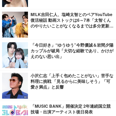
M!LK吉田仁人、塩崎太智とのペアYouTube
復活秘話 動画ストックは6～7本「太智くん
のやりたいことがなくなるまでは多分更新が
ある」
「今日好き」“ゆうゆう”今野優誠＆岩間夕陽
カップルが破局「大切な経験であり、かけが
えのない思い出」
小沢仁志「上手く包めたことがない」苦手な
料理に挑戦 「見るからに美味しそう」「可
愛さ満点」と反響
「MUSIC BANK」開催決定 2年連続国立競
技場・出演アーティスト後日発表