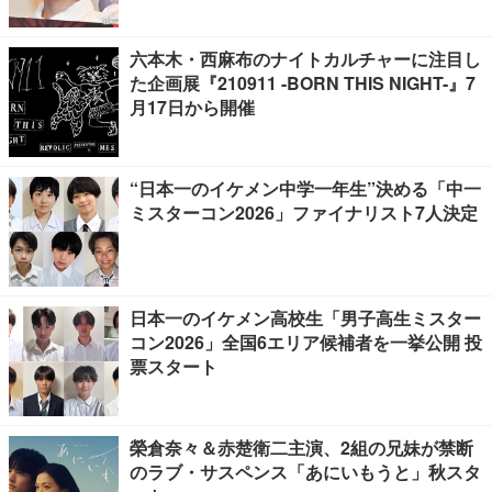
声
六本木・西麻布のナイトカルチャーに注目し
た企画展『210911 -BORN THIS NIGHT-』7
月17日から開催
“日本一のイケメン中学一年生”決める「中一
ミスターコン2026」ファイナリスト7人決定
日本一のイケメン高校生「男子高生ミスター
コン2026」全国6エリア候補者を一挙公開 投
票スタート
榮倉奈々＆赤楚衛二主演、2組の兄妹が禁断
のラブ・サスペンス「あにいもうと」秋スタ