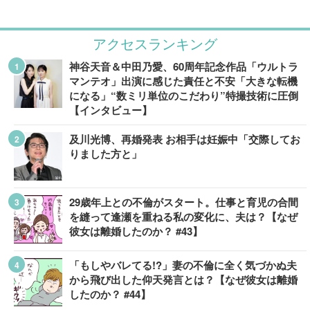
アクセスランキング
神谷天音＆中田乃愛、60周年記念作品「ウルトラ
マンテオ」出演に感じた責任と不安「大きな転機
になる」“数ミリ単位のこだわり”特撮技術に圧倒
【インタビュー】
及川光博、再婚発表 お相手は妊娠中「交際してお
りました方と」
29歳年上との不倫がスタート。仕事と育児の合間
を縫って逢瀬を重ねる私の変化に、夫は？【なぜ
彼女は離婚したのか？ #43】
「もしやバレてる!?」妻の不倫に全く気づかぬ夫
から飛び出した仰天発言とは？【なぜ彼女は離婚
したのか？ #44】