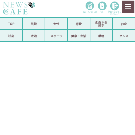
当たる占い師
占い
登録•
ログイン
マイルーム
面白ネタ
ホーム
TOP
芸能
女性
恋愛
お金
雑学
社会
政治
社会
政治
スポーツ
健康・生活
動物
グルメ
経済
海外
芸能
スポーツ
恋愛
ビックリ
コメントポスト
アリ／ナシ
リリース
ショップ
登録・ログイン/マイルーム