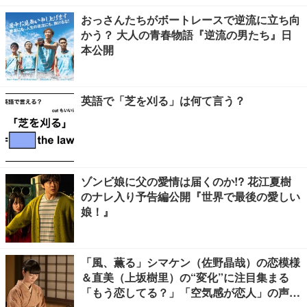
おっさんたちがボートレースで逆流に立ち向
かう？ 大人の青春物語『逆流の男たち』日
本公開
英語で「芝を刈る」は何て言う？
ゾンビ娘に父の愛情は届くのか!? 花江夏樹
のナレ入り予告編公開『世界で最後の愛しい
娘！』
「風、薫る」シマケン（佐野晶哉）の恋模様
＆直美（上坂樹里）の“変化”に注目集まる
「もう恋してる？」「空気感が恋人」の声