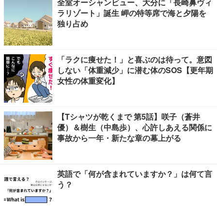
全室オーシャンビュー、大分に「長崎鼻ヴィ
ラリゾート」誕生 岬の特等席で海と夕陽を
独り占め
「ラクに痩せた！」と喜ぶのは待って。意図
しない「体重減少」に潜む体のSOS【更年期
女性の体重変化】
【Tシャツが乾くまで 第5話】咲子（蒼井
優）＆樹生（中島歩）、心許しあえる関係に
事故から一年・新たな章の幕上がる
英語で「何が含まれていますか？」は何て言
う？