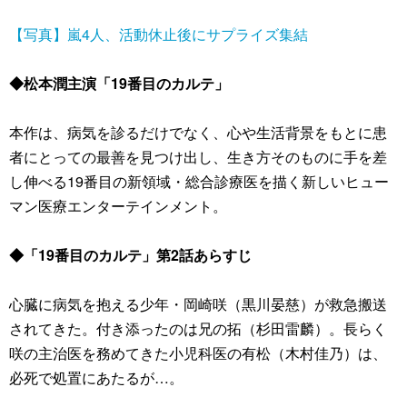
【写真】嵐4人、活動休止後にサプライズ集結
◆松本潤主演「19番目のカルテ」
本作は、病気を診るだけでなく、心や生活背景をもとに患
者にとっての最善を見つけ出し、生き方そのものに手を差
し伸べる19番目の新領域・総合診療医を描く新しいヒュー
マン医療エンターテインメント。
◆「19番目のカルテ」第2話あらすじ
心臓に病気を抱える少年・岡崎咲（黒川晏慈）が救急搬送
されてきた。付き添ったのは兄の拓（杉田雷麟）。長らく
咲の主治医を務めてきた小児科医の有松（木村佳乃）は、
必死で処置にあたるが…。