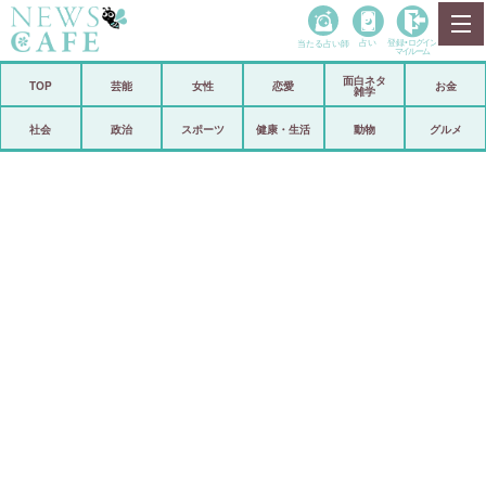
当たる占い師
占い
登録•
ログイン
マイルーム
面白ネタ
ホーム
TOP
芸能
女性
恋愛
お金
雑学
社会
政治
社会
政治
スポーツ
健康・生活
動物
グルメ
経済
海外
芸能
スポーツ
恋愛
ビックリ
コメントポスト
アリ／ナシ
リリース
ショップ
登録・ログイン/マイルーム