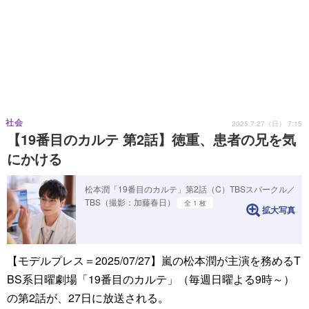
社会
2025.7.27（日） 7:15
【19番目のカルテ 第2話】徳重、患者の兄を気
にかける
松本潤「19番目のカルテ」第2話（C）TBSスパークル／
TBS（撮影：加藤春日）
全 1 枚
拡大写真
【モデルプレス＝2025/07/27】嵐の松本潤が主演を務めるT
BS系日曜劇場「19番目のカルテ」（毎週日曜よる9時～）
の第2話が、27日に放送される。