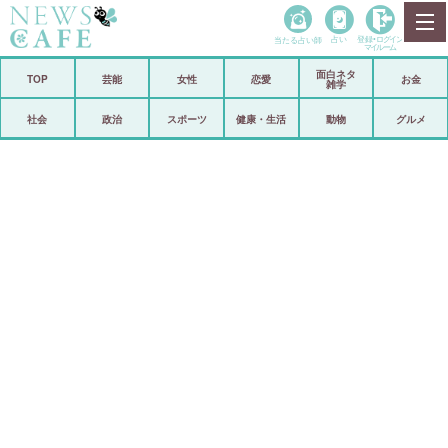
当たる占い師
占い
登録•
ログイン
マイルーム
面白ネタ
ホーム
TOP
芸能
女性
恋愛
お金
雑学
社会
政治
社会
政治
スポーツ
健康・生活
動物
グルメ
経済
海外
芸能
スポーツ
恋愛
ビックリ
コメントポスト
アリ／ナシ
リリース
ショップ
登録・ログイン/マイルーム