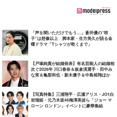
「声を聞いただけでもう…」蒼井優の“咲
子”は想像以上 脚本家・生方美久が語る金
曜ドラマ「Tシャツが乾くまで」
【戸塚純貴が結婚発表】有名芸能人の結婚相
次ぐ2026年 川口春奈＆板倉滉選手・田中み
な実＆亀梨和也・新木優子＆中島裕翔ほか
【写真特集】三浦翔平・広瀬アリス・JO1白
岩瑠姫・元乃木坂46梅澤美波ら「ジョー マ
ローン ロンドン」イベントに豪華集結