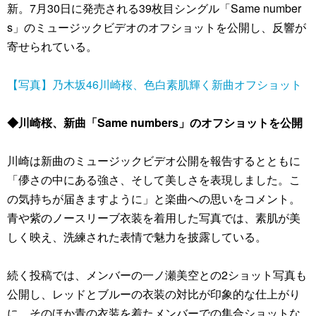
新。7月30日に発売される39枚目シングル「Same number
s」のミュージックビデオのオフショットを公開し、反響が
寄せられている。
【写真】乃木坂46川崎桜、色白素肌輝く新曲オフショット
◆川崎桜、新曲「Same numbers」のオフショットを公開
川崎は新曲のミュージックビデオ公開を報告するとともに
「儚さの中にある強さ、そして美しさを表現しました。こ
の気持ちが届きますように」と楽曲への思いをコメント。
青や紫のノースリーブ衣装を着用した写真では、素肌が美
しく映え、洗練された表情で魅力を披露している。
続く投稿では、メンバーの一ノ瀬美空との2ショット写真も
公開し、レッドとブルーの衣装の対比が印象的な仕上がり
に。そのほか青の衣装を着たメンバーでの集合ショットな