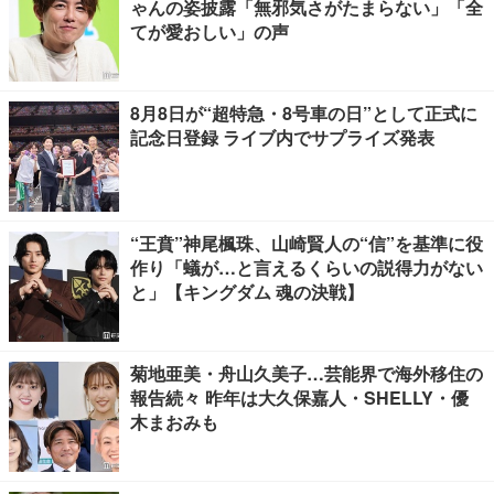
ゃんの姿披露「無邪気さがたまらない」「全
てが愛おしい」の声
8月8日が“超特急・8号車の日”として正式に
記念日登録 ライブ内でサプライズ発表
“王賁”神尾楓珠、山崎賢人の“信”を基準に役
作り「蟻が…と言えるくらいの説得力がない
と」【キングダム 魂の決戦】
菊地亜美・舟山久美子…芸能界で海外移住の
報告続々 昨年は大久保嘉人・SHELLY・優
木まおみも