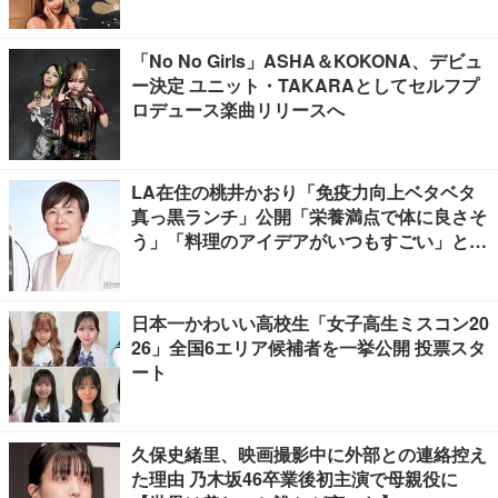
「No No Girls」ASHA＆KOKONA、デビュ
ー決定 ユニット・TAKARAとしてセルフプ
ロデュース楽曲リリースへ
LA在住の桃井かおり「免疫力向上ベタベタ
真っ黒ランチ」公開「栄養満点で体に良さそ
う」「料理のアイデアがいつもすごい」と反
響
日本一かわいい高校生「女子高生ミスコン20
26」全国6エリア候補者を一挙公開 投票スタ
ート
久保史緒里、映画撮影中に外部との連絡控え
た理由 乃木坂46卒業後初主演で母親役に