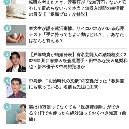
転職を考えたとき、貯蓄額が「200万円」ないと安
心して辞めらないって本当？無収入期間の生活費
の目安【「退職プロ」が解説】
東大生が語る就活事情。サイコパスがバレる心理
テスト「手に持ってもよい卵はどれ？」、あなた
はなんと答える？
【戸塚純貴が結婚発表】有名芸能人の結婚相次ぐ2
026年 川口春奈＆板倉滉選手・田中みな実＆亀梨和
也・新木優子＆中島裕翔ほか
中島歩、“明治時代の文豪”の玄孫だった「教科書
にも載っている」名前も先祖に由来
実は10万使ってなくても「医療費控除」ができ
る？1円でも使ったら絶対知っておくべき知恵（前
編）