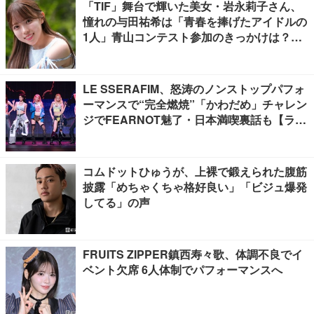
「TIF」舞台で輝いた美女・岩永莉子さん、
憧れの与田祐希は「青春を捧げたアイドルの
1人」青山コンテスト参加のきっかけは？
【モデルプレスインタビュー】
LE SSERAFIM、怒涛のノンストップパフォ
ーマンスで“完全燃焼”「かわだめ」チャレン
ジでFEARNOT魅了・日本満喫裏話も【ライ
ブレポート】
コムドットひゅうが、上裸で鍛えられた腹筋
披露「めちゃくちゃ格好良い」「ビジュ爆発
してる」の声
FRUITS ZIPPER鎮西寿々歌、体調不良でイ
ベント欠席 6人体制でパフォーマンスへ