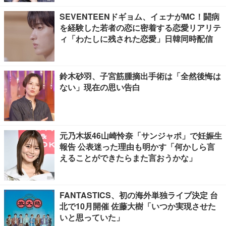
SEVENTEENドギョム、イェナがMC！闘病
を経験した若者の恋に密着する恋愛リアリテ
ィ「わたしに残された恋愛」日韓同時配信
鈴木砂羽、子宮筋腫摘出手術は「全然後悔は
ない」現在の思い告白
元乃木坂46山崎怜奈「サンジャポ」で妊娠生
報告 公表迷った理由も明かす「何かしら言
えることができたらまた言おうかな」
FANTASTICS、初の海外単独ライブ決定 台
北で10月開催 佐藤大樹「いつか実現させた
いと思っていた」