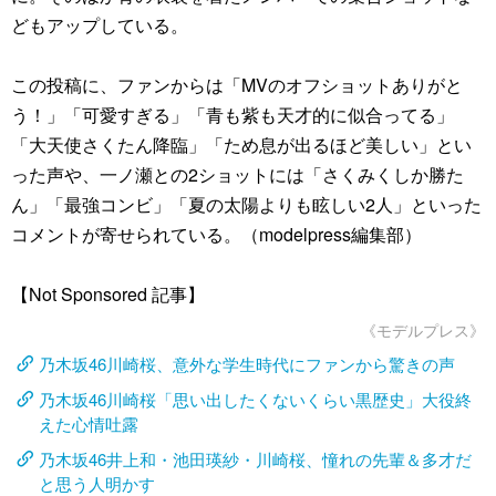
どもアップしている。
この投稿に、ファンからは「MVのオフショットありがと
う！」「可愛すぎる」「青も紫も天才的に似合ってる」
「大天使さくたん降臨」「ため息が出るほど美しい」とい
った声や、一ノ瀬との2ショットには「さくみくしか勝た
ん」「最強コンビ」「夏の太陽よりも眩しい2人」といった
コメントが寄せられている。（modelpress編集部）
【Not Sponsored 記事】
《モデルプレス》
乃木坂46川崎桜、意外な学生時代にファンから驚きの声
乃木坂46川崎桜「思い出したくないくらい黒歴史」大役終
えた心情吐露
乃木坂46井上和・池田瑛紗・川崎桜、憧れの先輩＆多才だ
と思う人明かす