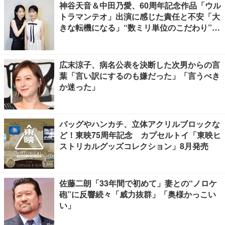
神谷天音＆中田乃愛、60周年記念作品「ウル
トラマンテオ」出演に感じた責任と不安「大
きな転機になる」“数ミリ単位のこだわり”特
撮技術に圧倒【インタビュー】
広末涼子、病名公表を決断した次男からの言
葉「言い訳にするのも嫌だった」「言うべき
か迷った」
バッグやハンカチ、立体アクリルブロックな
ど！東映75周年記念 カプセルトイ「東映ヒ
ストリカルグッズコレクション」8月発売
佐藤二朗「33年間で初めて」妻との“ノロケ
砲”に反響続々「威力抜群」「奥様かっこい
い」