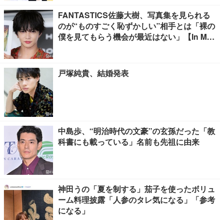
FANTASTICS佐藤大樹、写真集を見られる
のが“ものすごく恥ずかしい”相手とは「裸の
僕を見てもらう機会が最近はない」【In Moti
on】
戸塚純貴、結婚発表
中島歩、“明治時代の文豪”の玄孫だった「教
科書にも載っている」名前も先祖に由来
神田うの「夏を制する」茄子を使ったボリュ
ーム料理披露「人参のタレ気になる」「参考
になる」