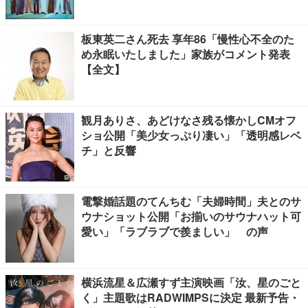
板東英二さん死去 享年86「慢性心不全のた
め永眠いたしました」家族がコメント発表
【全文】
観月ありさ、あどけなさ残る懐かしCMオフ
ショ公開「美少女っぷり凄い」「透明感レベ
チ」と反響
電撃婚話題のてんちむ「夫婦時間」夫とのサ
ウナショット公開「お揃いのサウナハット可
愛い」「ラブラブで羨ましい」 の声
横浜流星＆広瀬すず主演映画「汝、星のごと
く」主題歌はRADWIMPSに決定 最新予告・