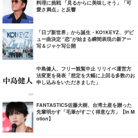
料理に挑戦 「見るからに美味しそう」「可
愛さ満点」と反響
「日プ新世界」から誕生・KO1KEYZ、デビ
ュー曲決定 “恋”が始まる瞬間表現の新アー
写＆ジャケ写公開
中島健人、フリー観覧中止 リリイベ運営方
法変更を発表「想定を大幅に上回る多数のお
申し込みをいただきました」
FANTASTICS佐藤大樹、台湾土産を贈った
先輩明かす「毛筆がすごく得意な方」【In M
otion】