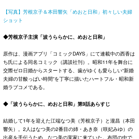
【写真】芳根京子＆本田響矢「めおと日和」初々しい夫婦
ショット
◆芳根京子主演「波うららかに、めおと日和」
原作は、漫画アプリ「コミックDAYS」にて連載中の西香は
ち氏による同名コミック（講談社刊）。昭和11年を舞台に
交際ゼロ日婚からスタートする、歯がゆくも愛らしい“新婚
夫婦の甘酸っぱい時間”を丁寧に描いたハートフル・昭和新
婚ラブコメである。
◆「波うららかに、めおと日和」第9話あらすじ
結婚して1年を迎えた江端なつ美（芳根京子）と瀧昌（本田
響矢）。2人はなつ美の2番目の姉・あき奈（咲妃みゆ）の
出産を手伝うため、なつ美の実家に来ていた。布団の中で