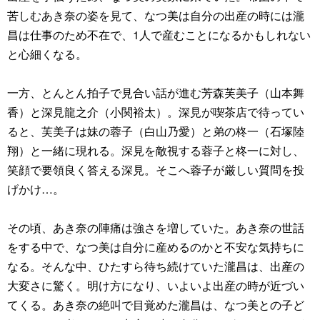
苦しむあき奈の姿を見て、なつ美は自分の出産の時には瀧
昌は仕事のため不在で、1人で産むことになるかもしれない
と心細くなる。
一方、とんとん拍子で見合い話が進む芳森芙美子（山本舞
香）と深見龍之介（小関裕太）。深見が喫茶店で待ってい
ると、芙美子は妹の蓉子（白山乃愛）と弟の柊一（石塚陸
翔）と一緒に現れる。深見を敵視する蓉子と柊一に対し、
笑顔で要領良く答える深見。そこへ蓉子が厳しい質問を投
げかけ…。
その頃、あき奈の陣痛は強さを増していた。あき奈の世話
をする中で、なつ美は自分に産めるのかと不安な気持ちに
なる。そんな中、ひたすら待ち続けていた瀧昌は、出産の
大変さに驚く。明け方になり、いよいよ出産の時が近づい
てくる。あき奈の絶叫で目覚めた瀧昌は、なつ美との子ど