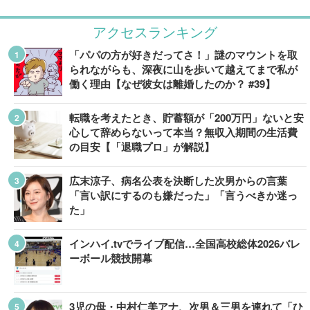
アクセスランキング
「パパの方が好きだってさ！」謎のマウントを取
られながらも、深夜に山を歩いて越えてまで私が
働く理由【なぜ彼女は離婚したのか？ #39】
転職を考えたとき、貯蓄額が「200万円」ないと安
心して辞めらないって本当？無収入期間の生活費
の目安【「退職プロ」が解説】
広末涼子、病名公表を決断した次男からの言葉
「言い訳にするのも嫌だった」「言うべきか迷っ
た」
インハイ.tvでライブ配信…全国高校総体2026バレ
ーボール競技開幕
3児の母・中村仁美アナ、次男＆三男を連れて「ひ