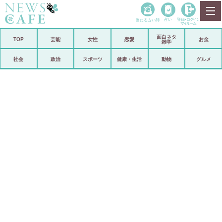
当たる占い師
占い
登録•
ログイン
マイルーム
面白ネタ
ホーム
TOP
芸能
女性
恋愛
お金
雑学
社会
政治
社会
政治
スポーツ
健康・生活
動物
グルメ
経済
海外
芸能
スポーツ
恋愛
ビックリ
コメントポスト
アリ／ナシ
リリース
ショップ
登録・ログイン/マイルーム