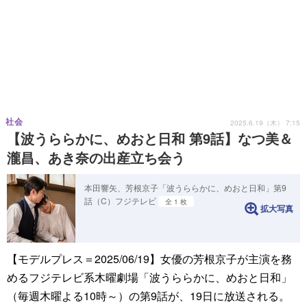
社会
2025.6.19（木） 7:15
【波うららかに、めおと日和 第9話】なつ美＆
瀧昌、あき奈の出産立ち会う
本田響矢、芳根京子「波うららかに、めおと日和」第9
話（C）フジテレビ
全 1 枚
拡大写真
【モデルプレス＝2025/06/19】女優の芳根京子が主演を務
めるフジテレビ系木曜劇場「波うららかに、めおと日和」
（毎週木曜よる10時～）の第9話が、19日に放送される。