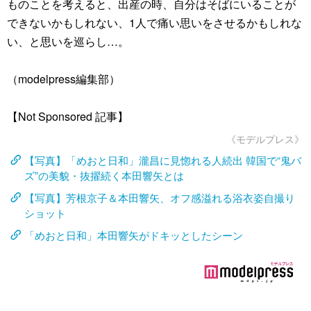
ものことを考えると、出産の時、自分はそばにいることが
できないかもしれない、1人で痛い思いをさせるかもしれな
い、と思いを巡らし…。
（modelpress編集部）
【Not Sponsored 記事】
《モデルプレス》
【写真】「めおと日和」瀧昌に見惚れる人続出 韓国で“鬼バ
ズ”の美貌・抜擢続く本田響矢とは
【写真】芳根京子＆本田響矢、オフ感溢れる浴衣姿自撮り
ショット
「めおと日和」本田響矢がドキッとしたシーン