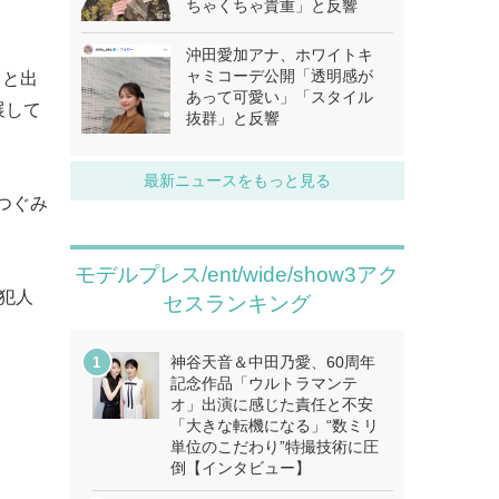
ちゃくちゃ貴重」と反響
沖田愛加アナ、ホワイトキ
ャミコーデ公開「透明感が
）と出
あって可愛い」「スタイル
展して
抜群」と反響
最新ニュースをもっと見る
、つぐみ
モデルプレス/ent/wide/show3アク
犯人
セスランキング
神谷天音＆中田乃愛、60周年
記念作品「ウルトラマンテ
オ」出演に感じた責任と不安
「大きな転機になる」“数ミリ
単位のこだわり”特撮技術に圧
倒【インタビュー】