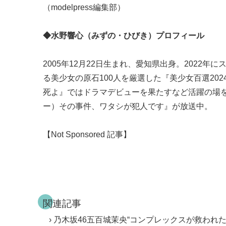
（modelpress編集部）
◆水野響心（みずの・ひびき）プロフィール
2005年12月22日生まれ、愛知県出身。2022
る美少女の原石100人を厳選した『美少女百選2
死よ』ではドラマデビューを果たすなど活躍の場を
ー）その事件、ワタシが犯人です』が放送中。
【Not Sponsored 記事】
関連記事
乃木坂46五百城茉央“コンプレックスが救われ