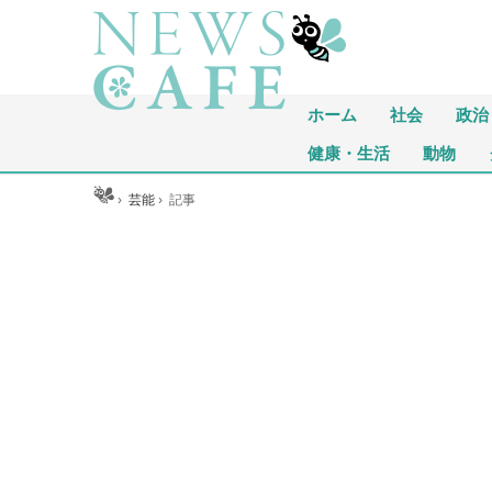
ホーム
社会
政治
健康・生活
動物
ホーム
›
芸能
›
記事