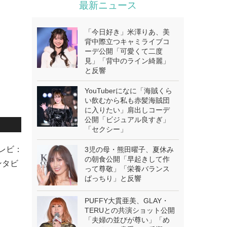
最新ニュース
「今日好き」米澤りあ、美
背中際立つキャミライブコ
ーデ公開「可愛くて二度
見」「背中のライン綺麗」
と反響
YouTuberになに「海賊くら
い飲むから私も赤髪海賊団
に入りたい」肩出しコーデ
公開「ビジュアル良すぎ」
「セクシー」
テレビ：
3児の母・熊田曜子、夏休み
の朝食公開「早起きして作
ンタビ
って尊敬」「栄養バランス
ばっちり」と反響
PUFFY大貫亜美、GLAY・
TERUとの共演ショット公開
「夫婦の並びが尊い」「め