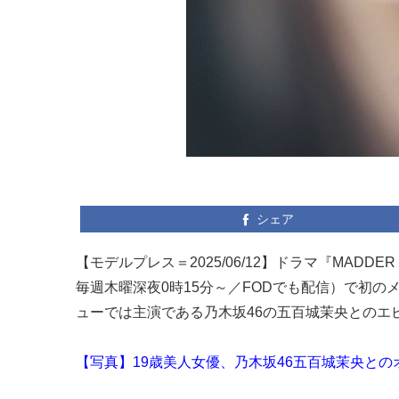
シェア
【モデルプレス＝2025/06/12】ドラマ『MA
毎週木曜深夜0時15分～／FODでも配信）で初
ューでは主演である乃木坂46の五百城茉央とのエ
【写真】19歳美人女優、乃木坂46五百城茉央と