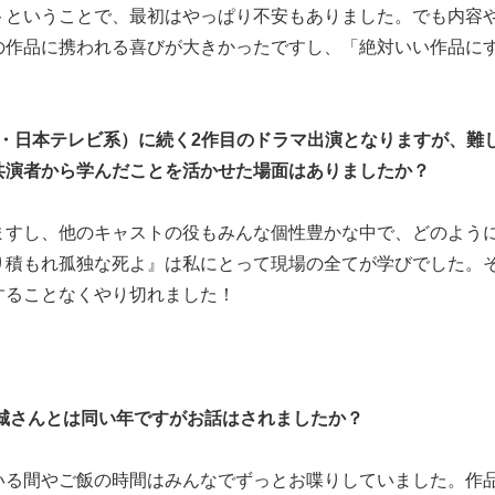
トということで、最初はやっぱり不安もありました。でも内容
の作品に携われる喜びが大きかったですし、「絶対いい作品に
レビ・日本テレビ系）に続く2作目のドラマ出演となりますが、難
共演者から学んだことを活かせた場面はありましたか？
ますし、他のキャストの役もみんな個性豊かな中で、どのよう
り積もれ孤独な死よ』は私にとって現場の全てが学びでした。
することなくやり切れました！
城さんとは同い年ですがお話はされましたか？
いる間やご飯の時間はみんなでずっとお喋りしていました。作