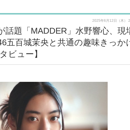
2025年6月12日（木） 
話題「MADDER」水野響心、現
46五百城茉央と共通の趣味きっか
タビュー】