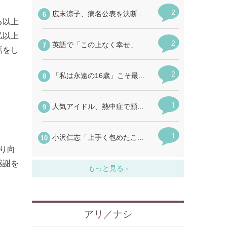
る以上
私以上
話をし
り向
感謝を