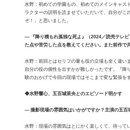
水野：初めての学園もの、初めてのメインキャス
ラクターの説明を読ませていただいて、自分がこ
ぞ！」と思いました。
― 『降り積もれ孤独な死よ』（2024／読売テ
た点や苦労した点を教えてください。また前作で
水野：前回とはセリフの量も役の立場も全く違い
自分の役の個性を出すかが難しかったです。『降
験のおかげで今回の現場ではそこまで変な緊張を
◆水野響心、五百城茉央とのエピソード明かす
― 撮影現場の雰囲気はいかがですか？主演の五百
水野：現場の雰囲気はとにかく楽しくて、待って