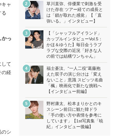
草川直弥、俳優業で刺激を受
やキャ
けた存在 ツアー経ての成長と
する
は「鎖が取れた感覚」【「直
弥いる。」インタビュー】
【「シャッフルアイランド」
しかっ
カップルインタビューVol.5：
かほ＆ゆうた】毎日会うラブ
ラブな交際の近況「好きな人
の前では結構ワンちゃん」
にして
福士蒼汰、“一人二役”葛藤抱
その経
えた双子の演じ分けは「変え
ないこと」意識 スピッツ名曲
「楓」映画化で新たな挑戦へ
【インタビュー前編】
野村康太、松本まりかとのキ
スシーン前日に観た韓ドラ
「手の使い方や表情を参考に
しています」【1st写真集「暁
紀」インタビュー後編】
品のシ