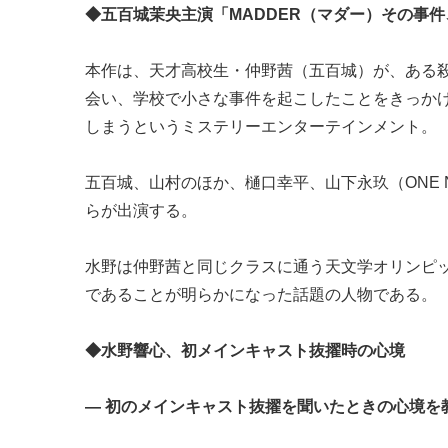
◆五百城茉央主演「MADDER（マダー）その事
本作は、天才高校生・仲野茜（五百城）が、ある殺人
会い、学校で小さな事件を起こしたことをきっか
しまうというミステリーエンターテインメント。
五百城、山村のほか、樋口幸平、山下永玖（ONE N
らが出演する。
水野は仲野茜と同じクラスに通う天文学オリンピ
であることが明らかになった話題の人物である。
◆水野響心、初メインキャスト抜擢時の心境
― 初のメインキャスト抜擢を聞いたときの心境を