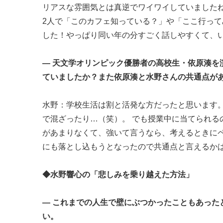
リアスな雰囲気とは真逆でワイワイしていました
2人で「このカフェ知っている？」や「ここ行っ
した！やっぱり同い年の分すごく話しやすくて、
― 天文学オリンピック優勝者の高校生・依原湊
ていましたか？また依原湊と水野さんの共通点が
水野：学校生活は割と活発な方だったと思います
で混ざったり…（笑）。 でも授業中に当てられ
があまりなくて、強いて言うなら、考えるときに
にも落とし込もうとなったので共通点と言えるか
◆水野響心の「悲しみを乗り越えた方法」
― これまでの人生で壁にぶつかったこともあっ
い。