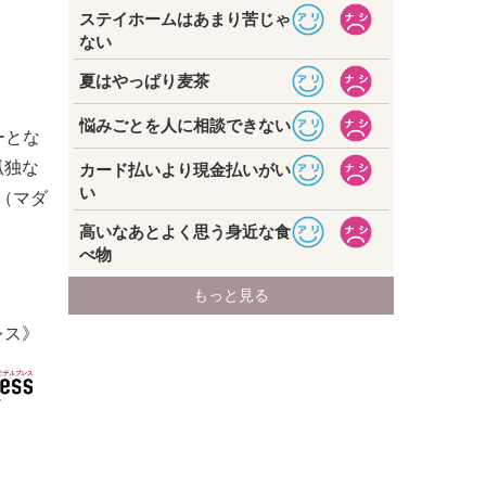
ーとな
孤独な
（マダ
レス》