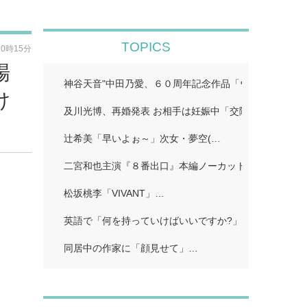
TOPICS
20時15分
場
神谷天音"中田乃愛、６０周年記念作品「ウルトラマン
け
及川光博、再婚発表 お相手は妊娠中「交際しておりま
辻希美「早いよぉ～」次女・夢空(…
二宮和也主演『８番出口』本編ノーカット地上波初放送!
松坂桃李「VIVANT」…
英語で「何を持っていけばいいですか?」…
同居中の作家に「顔見せて」…