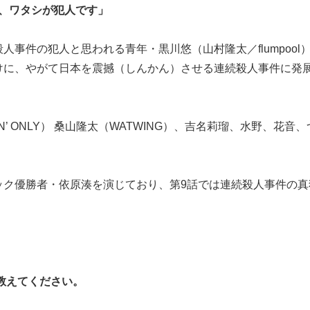
件、ワタシが犯人です」
事件の犯人と思われる青年・黒川悠（山村隆太／flumpool
けに、やがて日本を震撼（しんかん）させる連続殺人事件に発
’ ONLY） 桑山隆太（WATWING）、吉名莉瑠、水野、花音
ック優勝者・依原湊を演じており、第9話では連続殺人事件の真
教えてください。