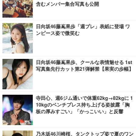
含むメンバー集合写真も公開
日向坂46藤嶌果歩「週プレ」表紙に登場 ワ
ンピース姿で微笑む
日向坂46藤嶌果歩、クールな表情魅せる 1st
写真集先行カット第21弾解禁【果実の歩幅】
寺田心、週6ジム通いで体重62kg→82kgに 1
10kgのベンチプレス持ち上げる姿披露「胸
板の厚みすごい」「かっこいい」と反響
乃木坂46川崎桜、タンクトップ姿で夏のワン