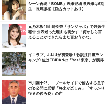
シーン再現「BOMB」表紙登場 裏表紙は6期
生・長嶋凛桜【独占カットあり】
元乃木坂46山崎怜奈「サンジャポ」で妊娠生
報告 公表迷った理由も明かす「何かしら言
えることができたらまた言おうかな」
イコラブ、JUJUが初登場！歌詞注目度ラン
キング1位はEBiDANの「Yes! 東京」が獲得
市川團十郎、 プールサイドで稽古する息子
の姿公開に反響「将来が楽しみ」「すっかり
役者の後ろ姿」の声