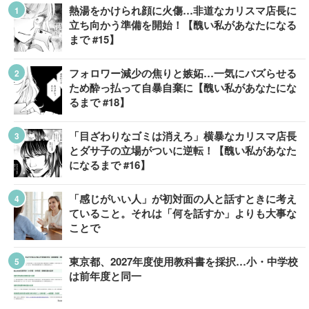
熱湯をかけられ顔に火傷…非道なカリスマ店長に
立ち向かう準備を開始！【醜い私があなたになる
まで #15】
フォロワー減少の焦りと嫉妬…一気にバズらせる
ため酔っ払って自暴自棄に【醜い私があなたにな
るまで #18】
「目ざわりなゴミは消えろ」横暴なカリスマ店長
とダサ子の立場がついに逆転！【醜い私があなた
になるまで #16】
「感じがいい人」が初対面の人と話すときに考え
ていること。それは「何を話すか」よりも大事な
ことで
東京都、2027年度使用教科書を採択…小・中学校
は前年度と同一