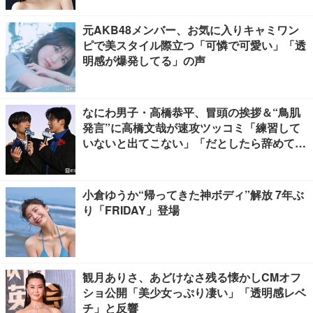
元AKB48メンバー、お気に入りキャミワン
ピで美スタイル際立つ「可憐で可愛い」「透
明感が爆発してる」の声
なにわ男子・高橋恭平、冒頭の挨拶＆“鳥肌
発言”に高橋文哉が速攻ツッコミ「練習して
いないと出てこない」「だとしたら辞めてく
ださい」【ブルーロック】
小倉ゆうか“帰ってきた神ボディ”解放 7年ぶ
り「FRIDAY」登場
観月ありさ、あどけなさ残る懐かしCMオフ
ショ公開「美少女っぷり凄い」「透明感レベ
チ」と反響