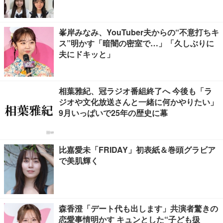
峯岸みなみ、YouTuber夫からの“不意打ちキ
ス”明かす「暗闇の密室で…」「久しぶりに
夫にドキッと」
相葉雅紀、冠ラジオ番組終了へ 今後も「ラ
ジオや文化放送さんと一緒に何かやりたい」
9月いっぱいで25年の歴史に幕
比嘉愛未「FRIDAY」初表紙＆巻頭グラビア
で美肌輝く
森香澄「デート代も出します」共演者驚きの
恋愛事情明かす キュンとした“子ども扱