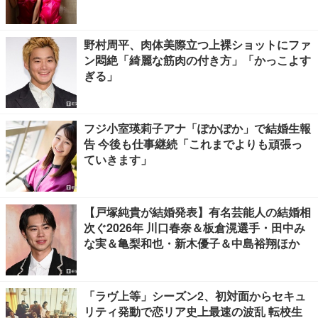
野村周平、肉体美際立つ上裸ショットにファ
ン悶絶「綺麗な筋肉の付き方」「かっこよす
ぎる」
フジ小室瑛莉子アナ「ぽかぽか」で結婚生報
告 今後も仕事継続「これまでよりも頑張っ
ていきます」
【戸塚純貴が結婚発表】有名芸能人の結婚相
次ぐ2026年 川口春奈＆板倉滉選手・田中み
な実＆亀梨和也・新木優子＆中島裕翔ほか
「ラヴ上等」シーズン2、初対面からセキュ
リティ発動で恋リア史上最速の波乱 転校生