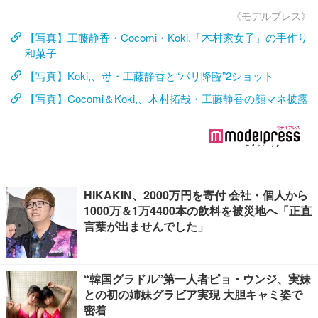
《モデルプレス》
【写真】工藤静香・Cocomi・Koki,「木村家女子」の手作り
和菓子
【写真】Koki,、母・工藤静香と“パリ降臨”2ショット
【写真】Cocomi＆Koki,、木村拓哉・工藤静香の顔マネ披露
HIKAKIN、2000万円を寄付 会社・個人から
1000万＆1万4400本の飲料を被災地へ「正直
言葉が出ませんでした」
“韓国グラドル”第一人者ピョ・ウンジ、実妹
との初の姉妹グラビア実現 大胆キャミ姿で
密着