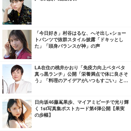
「今日好き」村谷はるな、へそ出し×ショー
トパンツで抜群スタイル披露「ドキッとし
た」「頭身バランスが神」の声
LA在住の桃井かおり「免疫力向上ベタベタ
真っ黒ランチ」公開「栄養満点で体に良さそ
う」「料理のアイデアがいつもすごい」と反
響
日向坂46藤嶌果歩、マイアミビーチで光り輝
く 1st写真集ポストカード第4弾公開【果実
の歩幅】