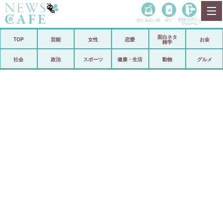
当たる占い師
占い
登録•
ログイン
マイルーム
面白ネタ
ホーム
TOP
芸能
女性
恋愛
お金
雑学
社会
政治
社会
政治
スポーツ
健康・生活
動物
グルメ
経済
海外
芸能
スポーツ
恋愛
ビックリ
コメントポスト
アリ／ナシ
リリース
ショップ
登録・ログイン/マイルーム