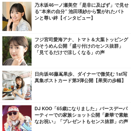
乃木坂46一ノ瀬美空「是非に及ばず」で見せ
る“本来の自分” 池田瑛紗から繋がれたバト
ンと尊い絆【インタビュー】
フジ宮司愛海アナ、トマト＆大葉トッピング
のそうめん公開「盛り付けのセンス抜群」
「見てるだけで涼しくなる」の声
日向坂46藤嶌果歩、ダイナーで微笑む 1st写
真集ポストカード第3弾公開【果実の歩幅】
DJ KOO「65歳になりました」バースデーパ
ーティーでの家族ショット公開「豪華で素敵
なお祝い」「プレゼントもセンス抜群」の声