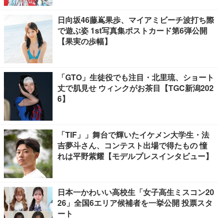
日向坂46藤嶌果歩、マイアミビーチ波打ち際
で遊ぶ姿 1st写真集ポストカード第6弾公開
【果実の歩幅】
「GTO」生徒役でも注目・北里琉、ショート
丈で肌見せ ウィンクがお茶目【TGC新潟202
6】
「TIF」」舞台で輝いたイケメン大学生・法
吉夢斗さん、コンテスト出場で得たもの 憧
れは平野紫耀【モデルプレスインタビュー】
日本一かわいい高校生「女子高生ミスコン20
26」全国6エリア候補者を一挙公開 投票スタ
ート