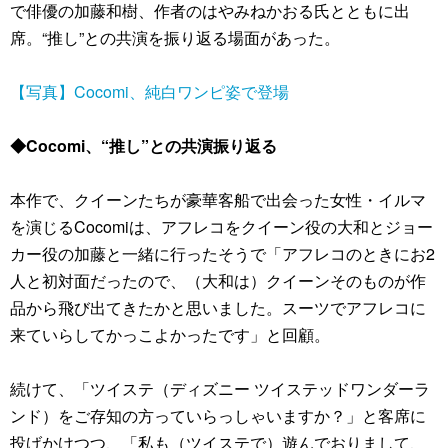
で俳優の加藤和樹、作者のはやみねかおる氏とともに出
席。“推し”との共演を振り返る場面があった。
【写真】Cocomi、純白ワンピ姿で登場
◆Cocomi、“推し”との共演振り返る
本作で、クイーンたちが豪華客船で出会った女性・イルマ
を演じるCocomiは、アフレコをクイーン役の⼤和とジョー
カー役の加藤と一緒に行ったそうで「アフレコのときにお2
人と初対面だったので、（大和は）クイーンそのものが作
品から飛び出てきたかと思いました。スーツでアフレコに
来ていらしてかっこよかったです」と回顧。
続けて、「ツイステ（ディズニー ツイステッドワンダーラ
ンド）をご存知の方っていらっしゃいますか？」と客席に
投げかけつつ、「私も（ツイステで）遊んでおりまして、