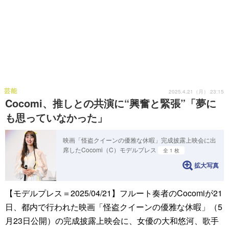
芸能
2025.4.21（月） 23:15
Cocomi、推しとの共演に“興奮と緊張”「夢に
も思っていなかった」
映画「怪盗クイーンの優雅な休暇」完成披露上映会に出
席したCocomi（C）モデルプレス
全 1 枚
拡大写真
【モデルプレス＝2025/04/21】フルート奏者のCocomiが21
日、都内で行われた映画「怪盗クイーンの優雅な休暇」（5
月23日公開）の完成披露上映会に、女優の⼤和悠河、歌手