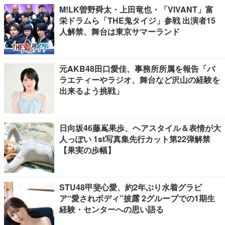
M!LK曽野舜太・上田竜也・「VIVANT」富
栄ドラムら「THE鬼タイジ」参戦 出演者15
人解禁、舞台は東京サマーランド
元AKB48田口愛佳、事務所所属を報告「バ
ラエティーやラジオ、舞台など沢山の経験を
出来るよう挑戦」
日向坂46藤嶌果歩、ヘアスタイル＆表情が大
人っぽい 1st写真集先行カット第22弾解禁
【果実の歩幅】
STU48甲斐心愛、約2年ぶり水着グラビ
ア“愛されボディ”披露 2グループでの1期生
経験・センターへの思い語る