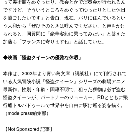
って美術館をめぐったり、教会とかで演奏会が行われるん
ですけど、そういうところをめぐってゆったりとした休日
を過ごしたいです」と告白。現在、パリに住んでいるとい
う大和から「ぜひそのときは呼んでください」と声をかけ
られると、同質問に「豪華客船に乗ってみたい」と答えた
加藤も「フランスに寄りますね」と話していた。
◆映画「怪盗クイーンの優雅な休暇」
本作は、2002年より青い鳥文庫（講談社）にて刊⾏されて
いる⼈気冒険⼩説「怪盗クイーン」シリーズの劇場アニメ
最新作。性別・年齢・国籍不明で、狙った獲物は必ず盗む
怪盗クイーンが、パートナーのジョーカー、RDとともに⾶
⾏船トルバドゥールで世界中を⾃由に駆け巡る姿を描く。
（modelpress編集部）
【Not Sponsored 記事】