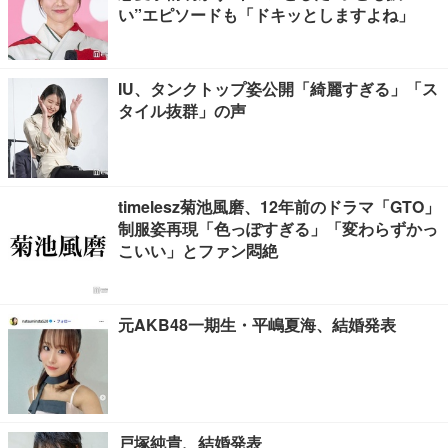
い”エピソードも「ドキッとしますよね」
IU、タンクトップ姿公開「綺麗すぎる」「ス
タイル抜群」の声
timelesz菊池風磨、12年前のドラマ「GTO」
制服姿再現「色っぽすぎる」「変わらずかっ
こいい」とファン悶絶
元AKB48一期生・平嶋夏海、結婚発表
戸塚純貴、結婚発表