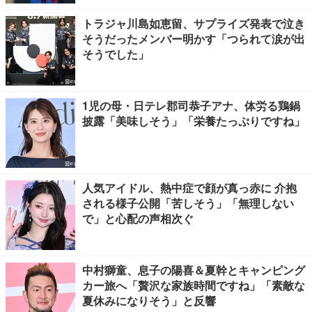
トラジャ川島如恵留、サプライズ発表で泣き
そうだったメンバー明かす「つられて涙が出
そうでした」
1児の母・日テレ郡司恭子アナ、体労る鶏鍋
披露「美味しそう」「栄養たっぷりですね」
人気アイドル、熱中症で顔が真っ赤に 介抱
される様子公開「苦しそう」「無理しない
で」と心配の声相次ぐ
中村獅童、息子の陽喜＆夏幹とキャンピング
カー旅へ「贅沢な家族時間ですね」「素敵な
夏休みになりそう」と反響