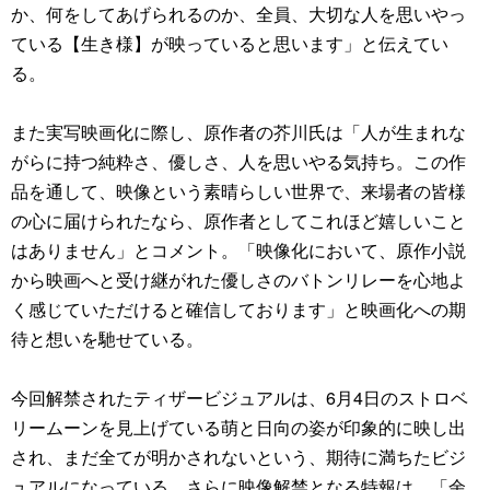
か、何をしてあげられるのか、全員、大切な人を思いやっ
ている【生き様】が映っていると思います」と伝えてい
る。
また実写映画化に際し、原作者の芥川氏は「人が生まれな
がらに持つ純粋さ、優しさ、人を思いやる気持ち。この作
品を通して、映像という素晴らしい世界で、来場者の皆様
の心に届けられたなら、原作者としてこれほど嬉しいこと
はありません」とコメント。「映像化において、原作小説
から映画へと受け継がれた優しさのバトンリレーを心地よ
く感じていただけると確信しております」と映画化への期
待と想いを馳せている。
今回解禁されたティザービジュアルは、6月4日のストロベ
リームーンを見上げている萌と日向の姿が印象的に映し出
され、まだ全てが明かされないという、期待に満ちたビジ
ュアルになっている。さらに映像解禁となる特報は、「余