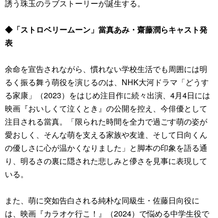
誘う珠玉のラブストーリーが誕生する。
◆「ストロベリームーン」當真あみ・齋藤潤らキャスト発
表
余命を宣告されながら、慣れない学校生活でも周囲には明
るく振る舞う萌役を演じるのは、NHK大河ドラマ「どうす
る家康」（2023）をはじめ注目作に続々出演、4月4日には
映画『おいしくて泣くとき』の公開を控え、今俳優として
注目される當真。「限られた時間を全力で過ごす萌の姿が
愛おしく、そんな萌を支える家族や友達、そして日向くん
の優しさに心が温かくなりました」と脚本の印象を語る通
り、明るさの裏に隠された悲しみと儚さを見事に表現して
いる。
また、萌に突如告白される純朴な同級生・佐藤日向役に
は、映画『カラオケ行こ！』（2024）で悩める中学生役で