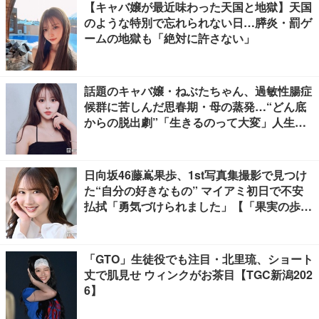
【キャバ嬢が最近味わった天国と地獄】天国
のような特別で忘れられない日…膵炎・罰ゲ
ームの地獄も「絶対に許さない」
話題のキャバ嬢・ねぶたちゃん、過敏性腸症
候群に苦しんだ思春期・母の蒸発…“どん底
からの脱出劇”「生きるのって大変」人生変
えた言葉とは【インタビュー連載Vol.1】
日向坂46藤嶌果歩、1st写真集撮影で見つけ
た“自分の好きなもの” マイアミ初日で不安
払拭「勇気づけられました」【「果実の歩
幅」インタビュー】
「GTO」生徒役でも注目・北里琉、ショート
丈で肌見せ ウィンクがお茶目【TGC新潟202
6】