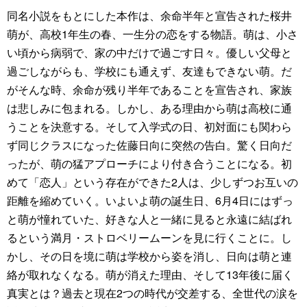
同名小説をもとにした本作は、余命半年と宣告された桜井
萌が、高校1年生の春、一生分の恋をする物語。萌は、小さ
い頃から病弱で、家の中だけで過ごす日々。優しい父母と
過ごしながらも、学校にも通えず、友達もできない萌。だ
がそんな時、余命が残り半年であることを宣告され、家族
は悲しみに包まれる。しかし、ある理由から萌は高校に通
うことを決意する。そして入学式の日、初対面にも関わら
ず同じクラスになった佐藤日向に突然の告白。驚く日向だ
ったが、萌の猛アプローチにより付き合うことになる。初
めて「恋人」という存在ができた2人は、少しずつお互いの
距離を縮めていく。いよいよ萌の誕生日、6月4日にはずっ
と萌が憧れていた、好きな人と一緒に見ると永遠に結ばれ
るという満月・ストロベリームーンを見に行くことに。し
かし、その日を境に萌は学校から姿を消し、日向は萌と連
絡が取れなくなる。萌が消えた理由、そして13年後に届く
真実とは？過去と現在2つの時代が交差する、全世代の涙を