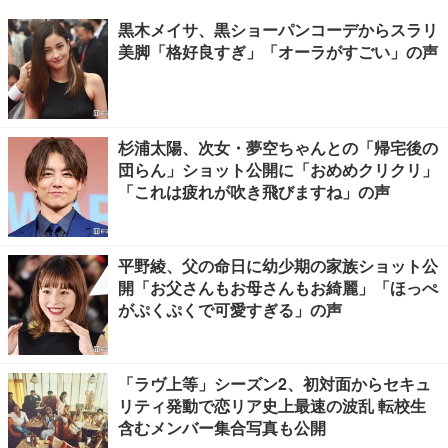
黒木メイサ、黒ショーパンコーデからスラリ
美脚「格好良すぎ」「オーラがすごい」の声
杉浦太陽、次女・夢空ちゃんとの「帰宅後の
団らん」ショット公開に「おめめクリクリ」
「これは疲れが吹き飛びますね」の声
平野綾、父の命日に幼少期の家族ショット公
開「お父さんもお母さんもお綺麗」「ほっぺ
がぷくぷくで可愛すぎる」の声
「ラヴ上等」シーズン2、初対面からセキュ
リティ発動で恋リア史上最速の波乱 転校生
含むメンバー集合写真も公開