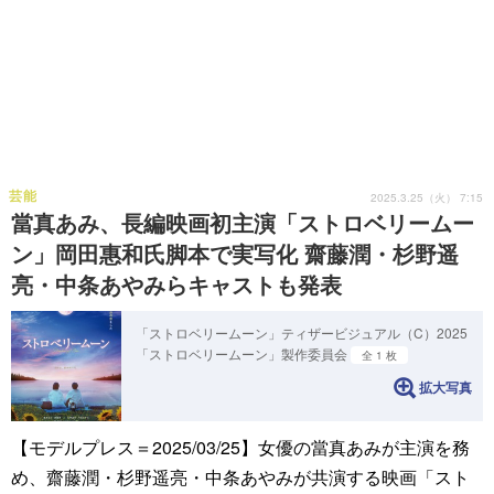
芸能
2025.3.25（火） 7:15
當真あみ、長編映画初主演「ストロベリームー
ン」岡田惠和氏脚本で実写化 齋藤潤・杉野遥
亮・中条あやみらキャストも発表
「ストロベリームーン」ティザービジュアル（C）2025
「ストロベリームーン」製作委員会
全 1 枚
拡大写真
【モデルプレス＝2025/03/25】女優の當真あみが主演を務
め、齋藤潤・杉野遥亮・中条あやみが共演する映画「スト