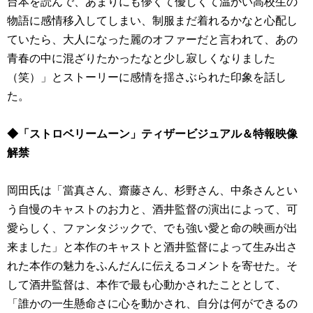
台本を読んで、あまりにも儚くて優しくて温かい高校生の
物語に感情移入してしまい、制服まだ着れるかなと心配し
ていたら、大人になった麗のオファーだと言われて、あの
青春の中に混ざりたかったなと少し寂しくなりました
（笑）」とストーリーに感情を揺さぶられた印象を話し
た。
◆「ストロベリームーン」ティザービジュアル＆特報映像
解禁
岡田氏は「當真さん、齋藤さん、杉野さん、中条さんとい
う自慢のキャストのお力と、酒井監督の演出によって、可
愛らしく、ファンタジックで、でも強い愛と命の映画が出
来ました」と本作のキャストと酒井監督によって生み出さ
れた本作の魅力をふんだんに伝えるコメントを寄せた。そ
して酒井監督は、本作で最も心動かされたこととして、
「誰かの一生懸命さに心を動かされ、自分は何ができるの