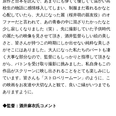
原作と台本を読んで、あまりにも儚くて優しくて温かい高
校生の物語に感情移入してしまい、制服まだ着れるかなと
心配していたら、大人になった麗（桜井萌の親友役）のオ
ファーだと言われて、あの青春の中に混ざりたかったなと
少し寂しくなりました（笑）。先に撮影していた子供時代
の麗たちの映像を見させて頂き、酒井監督らしい絵の美し
さと、皆さんが持つこの時期にしか出せない純粋な美しさ
がそこにはありました。大人になった私たちのパートも凄
く大事な部分なので、監督にもしっかりと指導して頂きな
がら、バトンを受け取り撮影に挑みました。私自身もこの
作品がスクリーンに映し出されることをとても楽しみにし
ています。皆さんも「ストロベリームーン」のように、こ
の映画をお友達や大切な人と観て、良いご縁がいつまでも
ありますように。
◆監督：酒井麻衣氏コメント