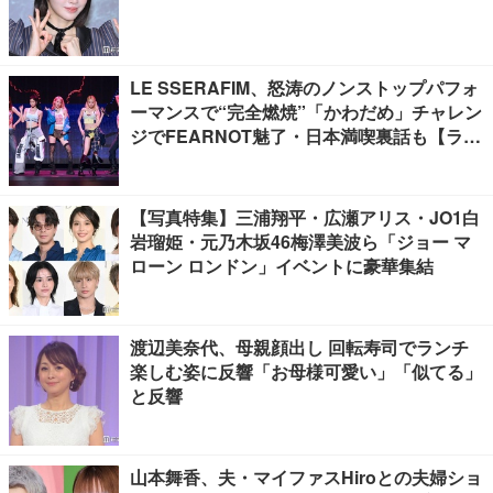
LE SSERAFIM、怒涛のノンストップパフォ
ーマンスで“完全燃焼”「かわだめ」チャレン
ジでFEARNOT魅了・日本満喫裏話も【ライ
ブレポート】
【写真特集】三浦翔平・広瀬アリス・JO1白
岩瑠姫・元乃木坂46梅澤美波ら「ジョー マ
ローン ロンドン」イベントに豪華集結
渡辺美奈代、母親顔出し 回転寿司でランチ
楽しむ姿に反響「お母様可愛い」「似てる」
と反響
山本舞香、夫・マイファスHiroとの夫婦ショ