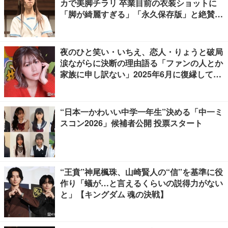
カで美脚チラリ 卒業目前の衣装ショットに
「脚が綺麗すぎる」「永久保存版」と絶賛の
声
夜のひと笑い・いちえ、恋人・りょうと破局
涙ながらに決断の理由語る「ファンの人とか
家族に申し訳ない」2025年6月に復縁してい
た
“日本一かわいい中学一年生”決める「中一ミ
スコン2026」候補者公開 投票スタート
“王賁”神尾楓珠、山崎賢人の“信”を基準に役
作り「蟻が…と言えるくらいの説得力がない
と」【キングダム 魂の決戦】