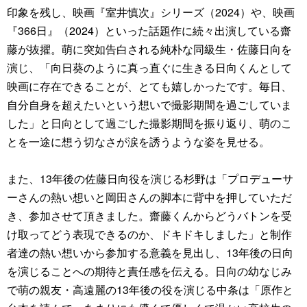
印象を残し、映画『室井慎次』シリーズ（2024）や、映画
『366日』（2024）といった話題作に続々出演している齋
藤が抜擢。萌に突如告白される純朴な同級生・佐藤日向を
演じ、「向日葵のように真っ直ぐに生きる日向くんとして
映画に存在できることが、とても嬉しかったです。毎日、
自分自身を超えたいという想いで撮影期間を過ごしていま
した」と日向として過ごした撮影期間を振り返り、萌のこ
とを一途に想う切なさが涙を誘うような姿を見せる。
また、13年後の佐藤日向役を演じる杉野は「プロデューサ
ーさんの熱い想いと岡田さんの脚本に背中を押していただ
き、参加させて頂きました。齋藤くんからどうバトンを受
け取ってどう表現できるのか、ドキドキしました」と制作
者達の熱い想いから参加する意義を見出し、13年後の日向
を演じることへの期待と責任感を伝える。日向の幼なじみ
で萌の親友・高遠麗の13年後の役を演じる中条は「原作と