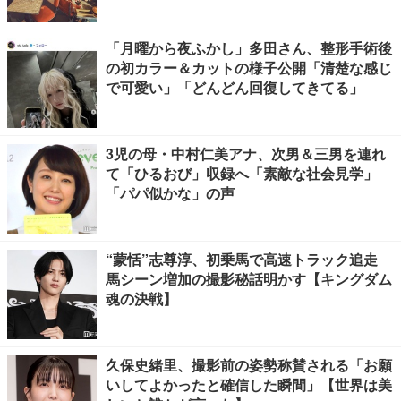
「月曜から夜ふかし」多田さん、整形手術後
の初カラー＆カットの様子公開「清楚な感じ
で可愛い」「どんどん回復してきてる」
3児の母・中村仁美アナ、次男＆三男を連れ
て「ひるおび」収録へ「素敵な社会見学」
「パパ似かな」の声
“蒙恬”志尊淳、初乗馬で高速トラック追走
馬シーン増加の撮影秘話明かす【キングダム
魂の決戦】
久保史緒里、撮影前の姿勢称賛される「お願
いしてよかったと確信した瞬間」【世界は美