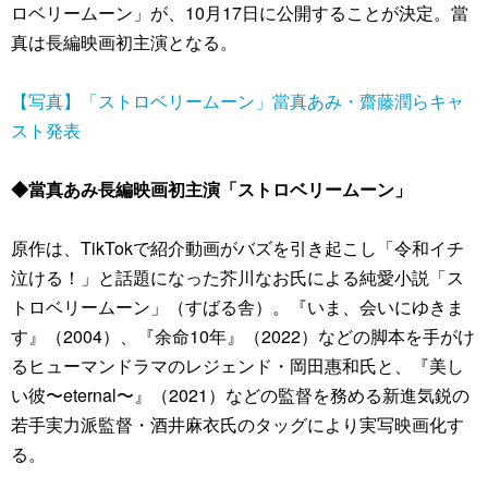
ロベリームーン」が、10月17日に公開することが決定。當
真は長編映画初主演となる。
【写真】「ストロベリームーン」當真あみ・齋藤潤らキャ
スト発表
◆當真あみ長編映画初主演「ストロベリームーン」
原作は、TikTokで紹介動画がバズを引き起こし「令和イチ
泣ける！」と話題になった芥川なお氏による純愛小説「ス
トロベリームーン」（すばる舎）。『いま、会いにゆきま
す』（2004）、『余命10年』（2022）などの脚本を手がけ
るヒューマンドラマのレジェンド・岡田惠和氏と、『美し
い彼〜eternal〜』（2021）などの監督を務める新進気鋭の
若手実力派監督・酒井麻衣氏のタッグにより実写映画化す
る。