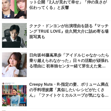
ット公開「2人が見れて幸せ」「仲の良さが
伝わってくる」と反響
クァク・ドンヨンが出演理由を語る『マッチ
ング TRUE LOVE』佐久間大介に詰め寄る場
面写真も
日向坂46藤嶌果歩「アイドルじゃなかったら
乗り越えられなかった」日々の活動が頑張れ
る理由に 初単独センター経て芽生えた覚悟
も【「果実の歩幅」インタビュー】
Creepy Nuts・R-指定の妻、ボリューム満点
の手料理披露「真似したいレシピがたくさ
ん」「ファイトケミカルスープが気になる」
の声