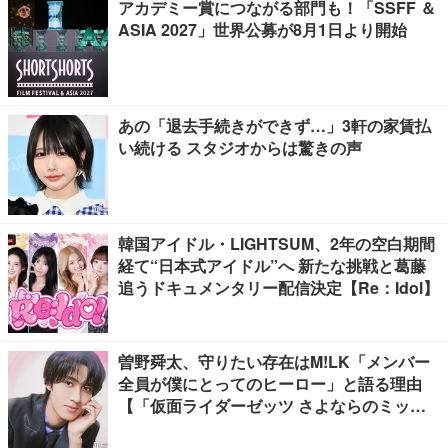
アカデミー賞につながる部門も！「SSFF ＆
ASIA 2027」世界公募が8月1日より開始
あの「退去手続きができず…」3軒の家賃払
い続ける スタジオからは驚きの声
韓国アイドル・LIGHTSUM、2年の空白期間
経て“日本式アイドル”へ 新たな挑戦と葛藤
追うドキュメンタリー配信決定【Re：Idol】
曽野舜太、守りたい存在はM!LK「メンバー
全員が僕にとってのヒーロー」と語る理由
【「仮面ライダーゼッツ さよならのミッシ
ョン」インタビュー】