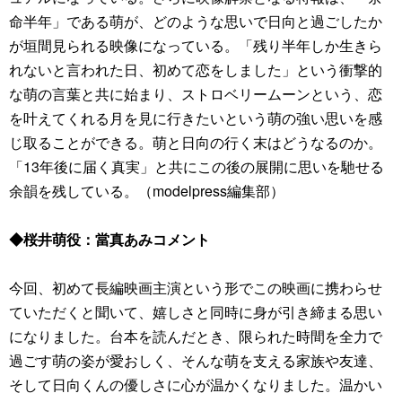
命半年」である萌が、どのような思いで日向と過ごしたか
が垣間見られる映像になっている。「残り半年しか生きら
れないと言われた日、初めて恋をしました」という衝撃的
な萌の言葉と共に始まり、ストロベリームーンという、恋
を叶えてくれる月を見に行きたいという萌の強い思いを感
じ取ることができる。萌と日向の行く末はどうなるのか。
「13年後に届く真実」と共にこの後の展開に思いを馳せる
余韻を残している。（modelpress編集部）
◆桜井萌役：當真あみコメント
今回、初めて長編映画主演という形でこの映画に携わらせ
ていただくと聞いて、嬉しさと同時に身が引き締まる思い
になりました。台本を読んだとき、限られた時間を全力で
過ごす萌の姿が愛おしく、そんな萌を支える家族や友達、
そして日向くんの優しさに心が温かくなりました。温かい