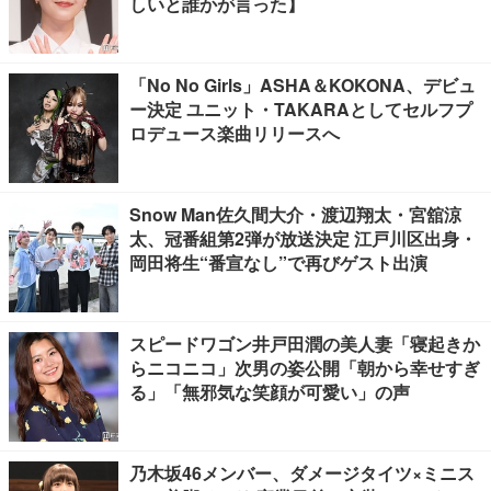
しいと誰かが言った】
「No No Girls」ASHA＆KOKONA、デビュ
ー決定 ユニット・TAKARAとしてセルフプ
ロデュース楽曲リリースへ
Snow Man佐久間大介・渡辺翔太・宮舘涼
太、冠番組第2弾が放送決定 江戸川区出身・
岡田将生“番宣なし”で再びゲスト出演
スピードワゴン井戸田潤の美人妻「寝起きか
らニコニコ」次男の姿公開「朝から幸せすぎ
る」「無邪気な笑顔が可愛い」の声
乃木坂46メンバー、ダメージタイツ×ミニス