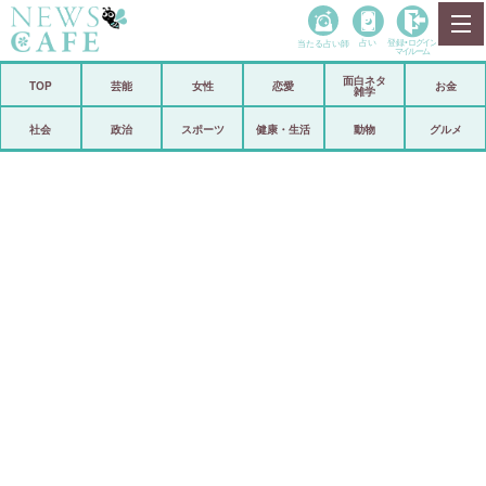
当たる占い師
占い
登録•
ログイン
マイルーム
面白ネタ
ホーム
TOP
芸能
女性
恋愛
お金
雑学
社会
政治
社会
政治
スポーツ
健康・生活
動物
グルメ
経済
海外
芸能
スポーツ
恋愛
ビックリ
コメントポスト
アリ／ナシ
リリース
ショップ
登録・ログイン/マイルーム