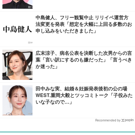
中島健人、フリー観覧中止 リリイベ運営方
法変更を発表「想定を大幅に上回る多数のお
申し込みをいただきました」
広末涼子、病名公表を決断した次男からの言
葉「言い訳にするのも嫌だった」「言うべき
か迷った」
田中みな実、結婚＆妊娠発表後初の公の場
WEST.重岡大毅とツッコミトーク「子役みた
いな子なので…」
Recommended by