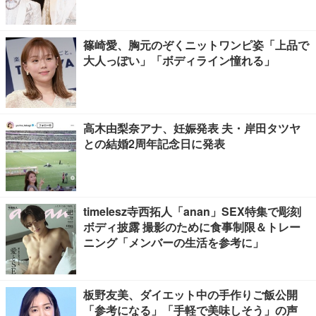
篠崎愛、胸元のぞくニットワンピ姿「上品で
大人っぽい」「ボディライン憧れる」
高木由梨奈アナ、妊娠発表 夫・岸田タツヤ
との結婚2周年記念日に発表
timelesz寺西拓人「anan」SEX特集で彫刻
ボディ披露 撮影のために食事制限＆トレー
ニング「メンバーの生活を参考に」
板野友美、ダイエット中の手作りご飯公開
「参考になる」「手軽で美味しそう」の声