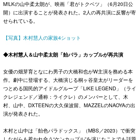
M!LKの山中柔太朗が、映画「君がトクベツ」（6月20日公
開）に出演することが発表された。2人の再共演に反響が寄
せられている。
【写真】木村慧人の家族4ショット
◆木村慧人＆山中柔太朗「飴パラ」カップルが再共演
女優の畑芽育となにわ男子の大橋和也がW主演を務める本
作。劇中に登場する、大橋演じる桐ヶ谷皇太がリーダーを
つとめる国民的アイドルグループ「LiKE LEGEND」（ライ
クレジェンド／通称：ライクレ）のメンバーとして、木
村、山中、DXTEENの大久保波留、MAZZELのNAOYAの出
演が発表された。
木村と山中は「飴色パラドックス」（MBS／2023）で衝突
しながらも惹かれ合う“ケンカップル”を演じたことでも話題