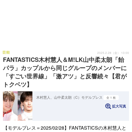
芸能
2025.2.28（金） 13:00
FANTASTICS木村慧人＆M!LK山中柔太朗「飴
パラ」カップルから同じグループのメンバーに
「すごい世界線」「激アツ」と反響続々【君が
トクベツ】
木村慧人、山中柔太朗（C）モデルプレス
全 1 枚
拡大写真
【モデルプレス＝2025/02/28】FANTASTICSの木村慧人と