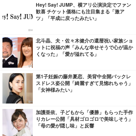
Hey! Say! JUMP、横アリ公演決定でファン
歓喜 チケット価格にも注目集まる「激ア
ツ」「平成に戻ったみたい」
北斗晶、夫・佐々木健介の還暦祝い家族ショ
ットに祝福の声「みんな幸せそうで心が温か
くなった」「愛が溢れてる」
第1子妊娠の藤井夏恋、美背中全開バックレ
スドレス姿公開「綺麗すぎて見惚れちゃう」
「女神様みたい」
加護亜依、子どもから「優勝」もらった手作
りカレー公開「具材ゴロゴロで美味しそう」
「母の愛が隠し味」と反響