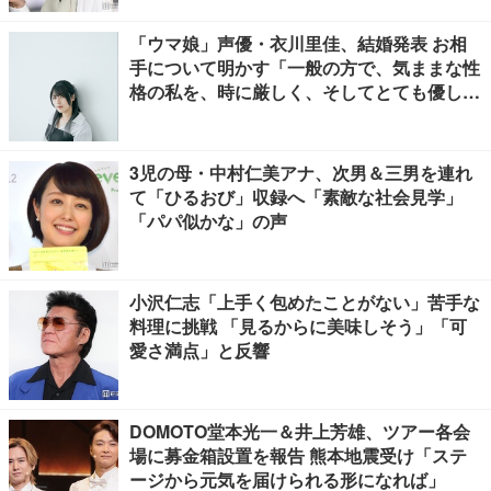
「ウマ娘」声優・衣川里佳、結婚発表 お相
手について明かす「一般の方で、気ままな性
格の私を、時に厳しく、そしてとても優し
く、全力でサポートしてくれる方です」
3児の母・中村仁美アナ、次男＆三男を連れ
て「ひるおび」収録へ「素敵な社会見学」
「パパ似かな」の声
小沢仁志「上手く包めたことがない」苦手な
料理に挑戦 「見るからに美味しそう」「可
愛さ満点」と反響
DOMOTO堂本光一＆井上芳雄、ツアー各会
場に募金箱設置を報告 熊本地震受け「ステ
ージから元気を届けられる形になれば」