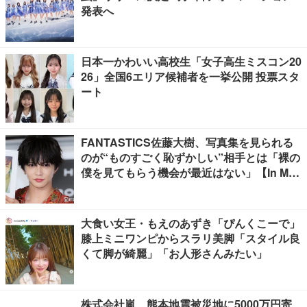
発表へ
日本一かわいい高校生「女子高生ミスコン20
26」全国6エリア候補者を一挙公開 投票スタ
ート
FANTASTICS佐藤大樹、写真集を見られる
のが“ものすごく恥ずかしい”相手とは「裸の
僕を見てもらう機会が最近はない」【In Moti
on】
大食い女王・もえのあずき「ぴんくこーで」
膝上ミニワンピからスラリ美脚「スタイル良
くて脚が綺麗」「お人形さんみたい」
株式会社嵐、熊本地震被災地に5000万円寄