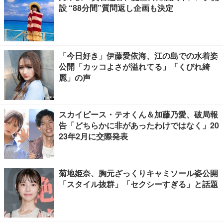
設 “88分間”質問返し企画も決定
「今日好き」伊藤愛依海、江の島での水着姿
公開「カッコよさが溢れてる」「くびれ綺
麗」の声
スカイピース・テオくん＆加藤乃愛、破局報
告「どちらかに非があったわけではなく」20
23年2月に交際発表
菊地姫奈、胸元ざっくりキャミソール姿公開
「スタイル抜群」「セクシーすぎる」と話題