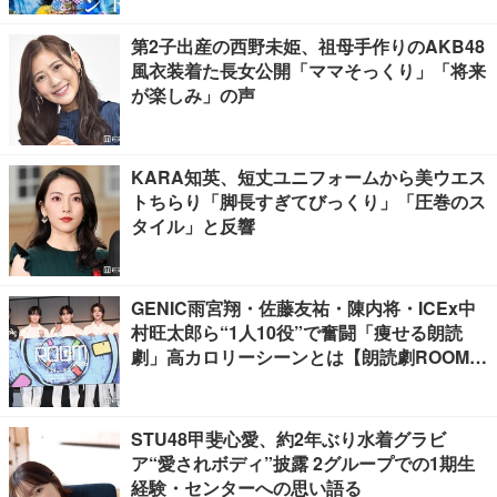
第2子出産の西野未姫、祖母手作りのAKB48
風衣装着た長女公開「ママそっくり」「将来
が楽しみ」の声
KARA知英、短丈ユニフォームから美ウエス
トちらり「脚長すぎてびっくり」「圧巻のス
タイル」と反響
GENIC雨宮翔・佐藤友祐・陳内将・ICEx中
村旺太郎ら“1人10役”で奮闘「痩せる朗読
劇」高カロリーシーンとは【朗読劇ROOM2
026】
STU48甲斐心愛、約2年ぶり水着グラビ
ア“愛されボディ”披露 2グループでの1期生
経験・センターへの思い語る