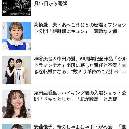
月17日から開催
高橋愛、夫・あべこうじとの密着オフショッ
ト公開「距離感にキュン」「素敵な夫婦」
神谷天音＆中田乃愛、60周年記念作品「ウル
トラマンテオ」出演に感じた責任と不安「大
きな転機になる」“数ミリ単位のこだわり”特
撮技術に圧倒【インタビュー】
須田亜香里、ハイキング後の入浴ショット公
開「ドキッとした」「肌が綺麗」と反響
安藤優子、蛤のしゃぶしゃぶ・がめ煮…「夏