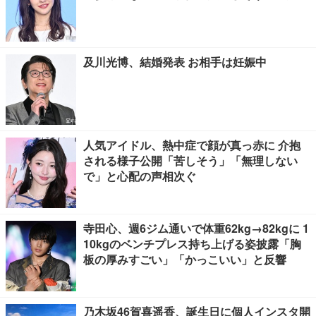
及川光博、結婚発表 お相手は妊娠中
人気アイドル、熱中症で顔が真っ赤に 介抱
される様子公開「苦しそう」「無理しない
で」と心配の声相次ぐ
寺田心、週6ジム通いで体重62kg→82kgに 1
10kgのベンチプレス持ち上げる姿披露「胸
板の厚みすごい」「かっこいい」と反響
乃木坂46賀喜遥香、誕生日に個人インスタ開