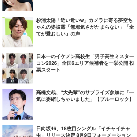
杉浦太陽「近い近いw」カメラに寄る夢空ち
ゃんの姿披露「無邪気さがたまらない」「全
てが愛おしい」の声
日本一のイケメン高校生「男子高生ミスター
コン2026」全国6エリア候補者を一挙公開 投
票スタート
高橋文哉、“大先輩”のサプライズ参加に「一
気に委縮しちゃいました」【ブルーロック】
日向坂46、18枚目シングル「イチャイチャ
虫」リリース決定 8月9日フォーメーション