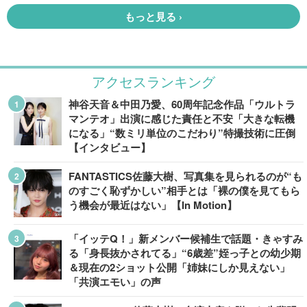
アクセスランキング
神谷天音＆中田乃愛、60周年記念作品「ウルトラ
マンテオ」出演に感じた責任と不安「大きな転機
になる」“数ミリ単位のこだわり”特撮技術に圧倒
【インタビュー】
FANTASTICS佐藤大樹、写真集を見られるのが“も
のすごく恥ずかしい”相手とは「裸の僕を見てもら
う機会が最近はない」【In Motion】
「イッテQ！」新メンバー候補生で話題・きゃすみ
る「身長抜かされてる」“6歳差”姪っ子との幼少期
＆現在の2ショット公開「姉妹にしか見えない」
「共演エモい」の声