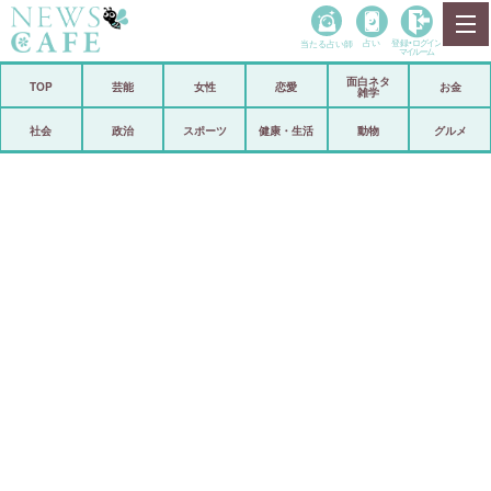
当たる占い師
占い
登録•
ログイン
マイルーム
面白ネタ
ホーム
TOP
芸能
女性
恋愛
お金
雑学
社会
政治
社会
政治
スポーツ
健康・生活
動物
グルメ
経済
海外
芸能
スポーツ
恋愛
ビックリ
コメントポスト
アリ／ナシ
リリース
ショップ
登録・ログイン/マイルーム