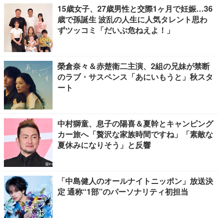
15歳女子、27歳男性と交際1ヶ月で妊娠…36
歳で孫誕生 波乱の人生に人気タレント思わ
ずツッコミ「だいぶ危ねえよ！」
榮倉奈々＆赤楚衛二主演、2組の兄妹が禁断
のラブ・サスペンス「あにいもうと」秋スタ
ート
中村獅童、息子の陽喜＆夏幹とキャンピング
カー旅へ「贅沢な家族時間ですね」「素敵な
夏休みになりそう」と反響
「中島健人のオールナイトニッポン」放送決
定 通称“1部”のパーソナリティ初担当