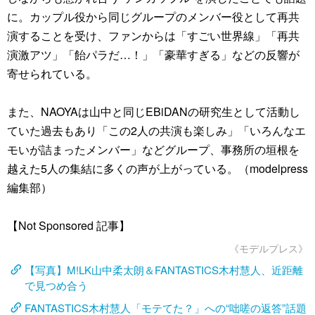
に。カップル役から同じグループのメンバー役として再共
演することを受け、ファンからは「すごい世界線」「再共
演激アツ」「飴パラだ…！」「豪華すぎる」などの反響が
寄せられている。
また、NAOYAは山中と同じEBiDANの研究生として活動し
ていた過去もあり「この2人の共演も楽しみ」「いろんなエ
モいが詰まったメンバー」などグループ、事務所の垣根を
越えた5人の集結に多くの声が上がっている。（modelpress
編集部）
【Not Sponsored 記事】
《モデルプレス》
【写真】M!LK山中柔太朗＆FANTASTICS木村慧人、近距離
で見つめ合う
FANTASTICS木村慧人「モテてた？」への“咄嗟の返答”話題