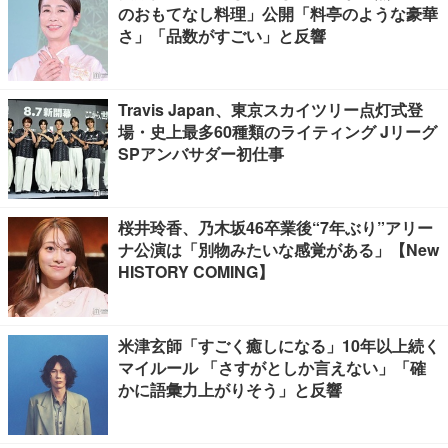
のおもてなし料理」公開「料亭のような豪華
さ」「品数がすごい」と反響
Travis Japan、東京スカイツリー点灯式登
場・史上最多60種類のライティング Jリーグ
SPアンバサダー初仕事
桜井玲香、乃木坂46卒業後“7年ぶり”アリー
ナ公演は「別物みたいな感覚がある」【New
HISTORY COMING】
米津玄師「すごく癒しになる」10年以上続く
マイルール 「さすがとしか言えない」「確
かに語彙力上がりそう」と反響