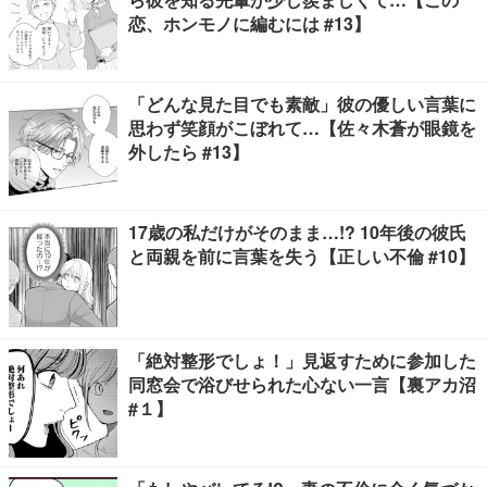
恋、ホンモノに編むには #13】
「どんな見た目でも素敵」彼の優しい言葉に
思わず笑顔がこぼれて…【佐々木蒼が眼鏡を
外したら #13】
17歳の私だけがそのまま…!? 10年後の彼氏
と両親を前に言葉を失う【正しい不倫 #10】
「絶対整形でしょ！」見返すために参加した
同窓会で浴びせられた心ない一言【裏アカ沼
#１】