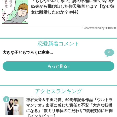
「もしやバレてる!?」妻の不倫に全く気づか
ぬ夫から飛び出した仰天発言とは？【なぜ彼
女は離婚したのか？ #44】
Recommended by
アクセスランキング
神谷天音＆中田乃愛、60周年記念作品「ウルトラ
マンテオ」出演に感じた責任と不安「大きな転機
になる」“数ミリ単位のこだわり”特撮技術に圧倒
【インタビュー】