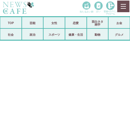
当たる占い師
占い
登録•
ログイン
マイルーム
面白ネタ
ホーム
TOP
芸能
女性
恋愛
お金
雑学
社会
政治
社会
政治
スポーツ
健康・生活
動物
グルメ
経済
海外
芸能
スポーツ
恋愛
ビックリ
コメントポスト
アリ／ナシ
リリース
ショップ
登録・ログイン/マイルーム