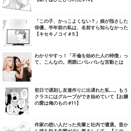
「この子、かっこよくない？」娘が指さした
俳優。半年前の私は、名前すら知らなかった
【キセキノコイ #５】
わかりやすっ！「不倫を始めた人の特徴」っ
て、こんなの。周囲にバレバレな言動とは
初日で遅刻し友達作りに出遅れた私…。もう
クラスにはグループができ始めていて【お嬢
の愛は俺のもの #11】
作家の想い人だった先輩と社内で遭遇。昔か
ら彼を知る先輩が少し羨ましくて…【この