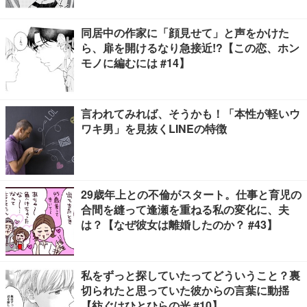
同居中の作家に「顔見せて」と声をかけた
ら、扉を開けるなり急接近!?【この恋、ホン
モノに編むには #14】
言われてみれば、そうかも！「本性が軽いウ
ワキ男」を見抜くLINEの特徴
29歳年上との不倫がスタート。仕事と育児の
合間を縫って逢瀬を重ねる私の変化に、夫
は？【なぜ彼女は離婚したのか？ #43】
私をずっと探していたってどういうこと？裏
切られたと思っていた彼からの言葉に動揺
【紡ぐはひとひらの光 #10】