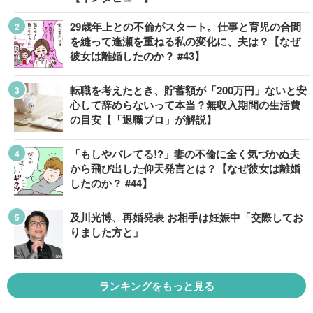
29歳年上との不倫がスタート。仕事と育児の合間
を縫って逢瀬を重ねる私の変化に、夫は？【なぜ
彼女は離婚したのか？ #43】
転職を考えたとき、貯蓄額が「200万円」ないと安
心して辞めらないって本当？無収入期間の生活費
の目安【「退職プロ」が解説】
「もしやバレてる!?」妻の不倫に全く気づかぬ夫
から飛び出した仰天発言とは？【なぜ彼女は離婚
したのか？ #44】
及川光博、再婚発表 お相手は妊娠中「交際してお
りました方と」
ランキングをもっと見る