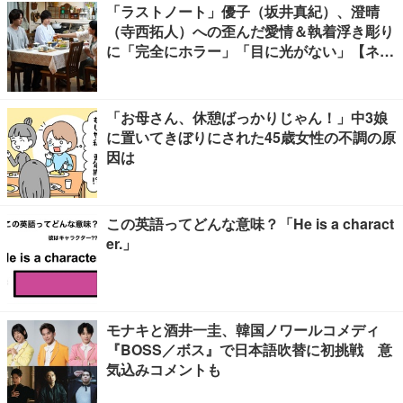
「ラストノート」優子（坂井真紀）、澄晴
（寺西拓人）への歪んだ愛情＆執着浮き彫り
に「完全にホラー」「目に光がない」【ネタ
バレあり】
「お母さん、休憩ばっかりじゃん！」中3娘
に置いてきぼりにされた45歳女性の不調の原
因は
この英語ってどんな意味？「He is a charact
er.」
モナキと酒井一圭、韓国ノワールコメディ
『BOSS／ボス』で日本語吹替に初挑戦 意
気込みコメントも