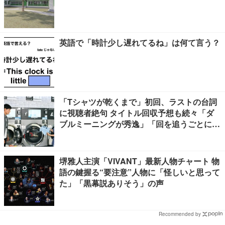
英語で「時計少し遅れてるね」は何て言う？
「Tシャツが乾くまで」初回、ラストの台詞
に視聴者絶句 タイトル回収予想も続々「ダ
ブルミーニングが秀逸」「回を追うごとに意
味が変わっていきそう」
堺雅人主演「VIVANT」最新人物チャート 物
語の鍵握る“要注意”人物に「怪しいと思って
た」「黒幕説ありそう」の声
Recommended by