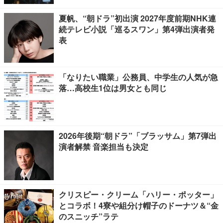
夏帆、“朝ドラ”初出演 2027年度前期NHK連
続テレビ小説「巡るスワン」第4弾出演者発
表
「なりたい職業」公務員、中学生の人気が急
落…高校生1位は男女とも同じ
2026年後期“朝ドラ”「ブラッサム」第7弾出
演者解禁 音楽担当も決定
クリスピー・クリーム「ハリー・ポッター」
とコラボ！4寮や組分け帽子のドーナツ＆“金
のスニッチ”ラテ