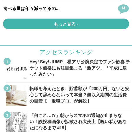
アクセスランキング
Hey! Say! JUMP、横アリ公演決定でファン歓喜 チ
ケット価格にも注目集まる「激アツ」「平成に戻
ったみたい」
転職を考えたとき、貯蓄額が「200万円」ないと安
心して辞めらないって本当？無収入期間の生活費
の目安【「退職プロ」が解説】
「何これ…!?」朝からスマホの通知が止まらな
い！誤投稿画像が拡散され大炎上【醜い私があな
たになるまで #19】