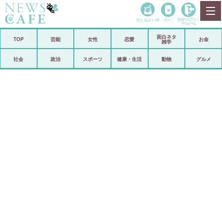
当たる占い師
占い
登録•
ログイン
マイルーム
面白ネタ
ホーム
TOP
芸能
女性
恋愛
お金
雑学
社会
政治
社会
政治
スポーツ
健康・生活
動物
グルメ
経済
海外
芸能
スポーツ
恋愛
ビックリ
コメントポスト
アリ／ナシ
リリース
ショップ
登録・ログイン/マイルーム