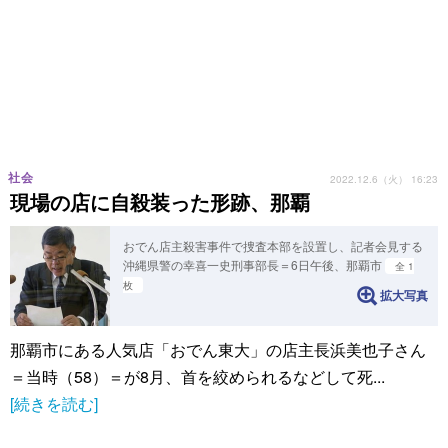
社会
2022.12.6（火） 16:23
現場の店に自殺装った形跡、那覇
おでん店主殺害事件で捜査本部を設置し、記者会見する
沖縄県警の幸喜一史刑事部長＝6日午後、那覇市
全 1
枚
拡大写真
那覇市にある人気店「おでん東大」の店主長浜美也子さん
＝当時（58）＝が8月、首を絞められるなどして死...
[続きを読む]