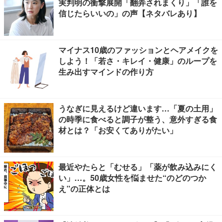
実判明の衝撃展開「翻弄されまくり」「誰を
信じたらいいの」の声【ネタバレあり】
マイナス10歳のファッションとヘアメイクを
しよう！「若さ・キレイ・健康」のループを
生み出すマインドの作り方
うなぎに見えるけど違います…「夏の土用」
の時季に食べると調子が整う、意外すぎる食
材とは？「お安くてありがたい」
最近やたらと「むせる」「薬が飲み込みにく
い」…。50歳女性を悩ませた“のどのつか
え”の正体とは