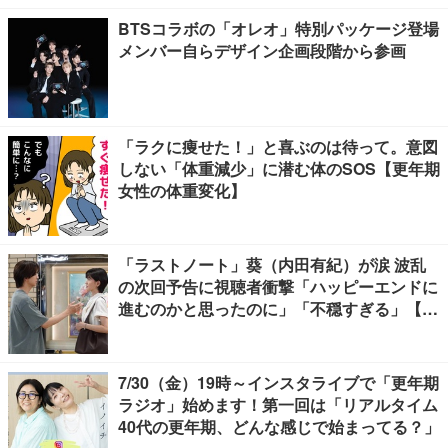
BTSコラボの「オレオ」特別パッケージ登場
メンバー自らデザイン企画段階から参画
「ラクに痩せた！」と喜ぶのは待って。意図
しない「体重減少」に潜む体のSOS【更年期
女性の体重変化】
「ラストノート」葵（内田有紀）が涙 波乱
の次回予告に視聴者衝撃「ハッピーエンドに
進むのかと思ったのに」「不穏すぎる」【ネ
タバレあり】
7/30（金）19時～インスタライブで「更年期
ラジオ」始めます！第一回は「リアルタイム
40代の更年期、どんな感じで始まってる？」