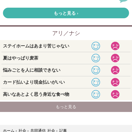
記事
ホーム
›
社会
›
共同通信 社会
›