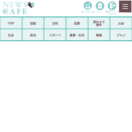
当たる占い師
占い
登録•
ログイン
マイルーム
面白ネタ
ホーム
TOP
芸能
女性
恋愛
お金
雑学
社会
政治
社会
政治
スポーツ
健康・生活
動物
グルメ
経済
海外
芸能
スポーツ
恋愛
ビックリ
コメントポスト
アリ／ナシ
リリース
ショップ
登録・ログイン/マイルーム