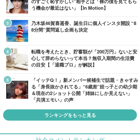
のすごく恥ずかしい”相手とは「裸の僕を見てもら
う機会が最近はない」【In Motion】
乃木坂46賀喜遥香、誕生日に個人インスタ開設 “8
8分間”質問返し企画も決定
転職を考えたとき、貯蓄額が「200万円」ないと安
心して辞めらないって本当？無収入期間の生活費
の目安【「退職プロ」が解説】
「イッテQ！」新メンバー候補生で話題・きゃすみ
る「身長抜かされてる」“6歳差”姪っ子との幼少期
＆現在の2ショット公開「姉妹にしか見えない」
「共演エモい」の声
ランキングをもっと見る