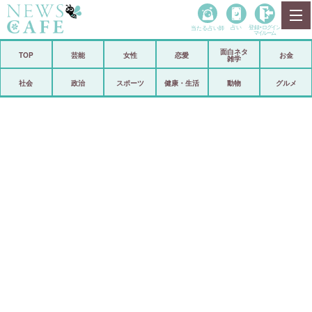
当たる占い師
占い
登録•
ログイン
マイルーム
面白ネタ
ホーム
TOP
芸能
女性
恋愛
お金
雑学
社会
政治
社会
政治
スポーツ
健康・生活
動物
グルメ
経済
海外
芸能
スポーツ
恋愛
ビックリ
コメントポスト
アリ／ナシ
リリース
ショップ
登録・ログイン/マイルーム