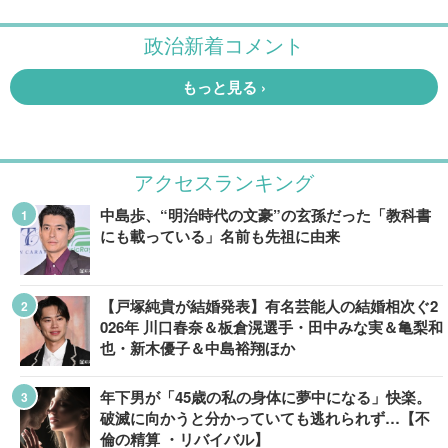
アクセスランキング
中島歩、“明治時代の文豪”の玄孫だった「教科書
にも載っている」名前も先祖に由来
【戸塚純貴が結婚発表】有名芸能人の結婚相次ぐ2
026年 川口春奈＆板倉滉選手・田中みな実＆亀梨和
也・新木優子＆中島裕翔ほか
年下男が「45歳の私の身体に夢中になる」快楽。
破滅に向かうと分かっていても逃れられず…【不
倫の精算 ・リバイバル】