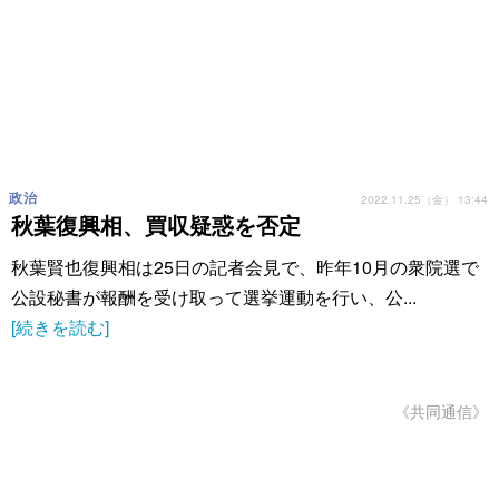
政治
2022.11.25（金） 13:44
秋葉復興相、買収疑惑を否定
秋葉賢也復興相は25日の記者会見で、昨年10月の衆院選で
公設秘書が報酬を受け取って選挙運動を行い、公...
[続きを読む]
《共同通信》