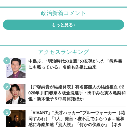
アクセスランキング
中島歩、“明治時代の文豪”の玄孫だった「教科書
にも載っている」名前も先祖に由来
【戸塚純貴が結婚発表】有名芸能人の結婚相次ぐ2
026年 川口春奈＆板倉滉選手・田中みな実＆亀梨和
也・新木優子＆中島裕翔ほか
「VIVANT」“天才ハッカー”ブルーウォーカー（花
岡すみれ）「1人」発言・寝不足でふらつき…違和
感に考察加速「別人説」「何かの伏線か」【ネタ