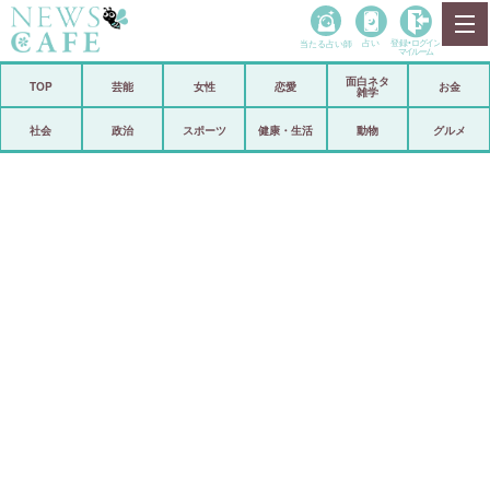
当たる占い師
占い
登録•
ログイン
マイルーム
面白ネタ
ホーム
TOP
芸能
女性
恋愛
お金
雑学
社会
政治
社会
政治
スポーツ
健康・生活
動物
グルメ
経済
海外
芸能
スポーツ
恋愛
ビックリ
コメントポスト
アリ／ナシ
リリース
ショップ
登録・ログイン/マイルーム