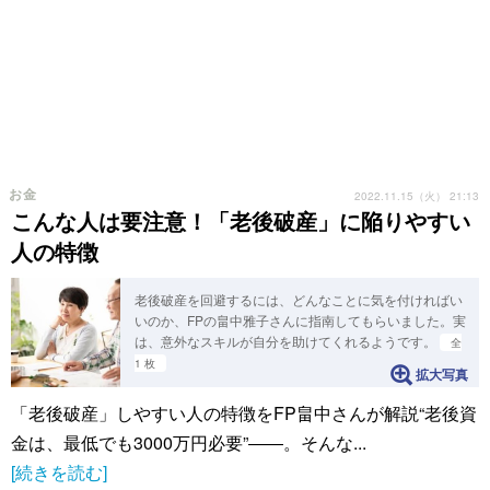
お金
2022.11.15（火） 21:13
こんな人は要注意！「老後破産」に陥りやすい
人の特徴
老後破産を回避するには、どんなことに気を付ければい
いのか、FPの畠中雅子さんに指南してもらいました。実
は、意外なスキルが自分を助けてくれるようです。
全
1 枚
拡大写真
「老後破産」しやすい人の特徴をFP畠中さんが解説“老後資
金は、最低でも3000万円必要”――。そんな...
[続きを読む]