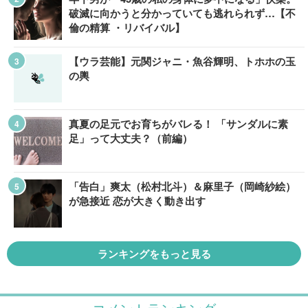
破滅に向かうと分かっていても逃れられず…【不
倫の精算 ・リバイバル】
【ウラ芸能】元関ジャニ・魚谷輝明、トホホの玉
の輿
真夏の足元でお育ちがバレる！ 「サンダルに素
足」って大丈夫？（前編）
「告白」爽太（松村北斗）＆麻里子（岡崎紗絵）
が急接近 恋が大きく動き出す
ランキングをもっと見る