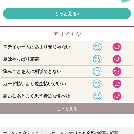
記事
ホーム
›
お金
›
ノアドット/オールアバウトのお金系の記事
›