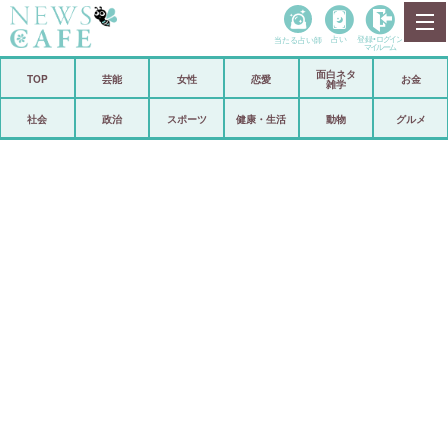
当たる占い師
占い
登録•
ログイン
マイルーム
面白ネタ
ホーム
TOP
芸能
女性
恋愛
お金
雑学
社会
政治
社会
政治
スポーツ
健康・生活
動物
グルメ
経済
海外
芸能
スポーツ
恋愛
ビックリ
コメントポスト
アリ／ナシ
リリース
ショップ
登録・ログイン/マイルーム