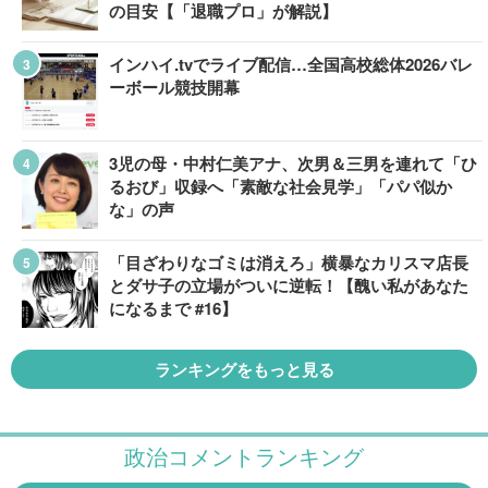
の目安【「退職プロ」が解説】
インハイ.tvでライブ配信…全国高校総体2026バレ
ーボール競技開幕
3児の母・中村仁美アナ、次男＆三男を連れて「ひ
るおび」収録へ「素敵な社会見学」「パパ似か
な」の声
「目ざわりなゴミは消えろ」横暴なカリスマ店長
とダサ子の立場がついに逆転！【醜い私があなた
になるまで #16】
ランキングをもっと見る