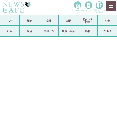
当たる占い師
占い
登録•
ログイン
マイルーム
面白ネタ
ホーム
TOP
芸能
女性
恋愛
お金
雑学
社会
政治
社会
政治
スポーツ
健康・生活
動物
グルメ
経済
海外
芸能
スポーツ
恋愛
ビックリ
コメントポスト
アリ／ナシ
リリース
ショップ
登録・ログイン/マイルーム