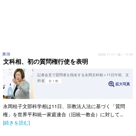
政治
2022.11.11（金） 11:34
文科相、初の質問権行使を表明
記者会見で質問者を指名する永岡文科相＝11日午前、文
科省
全 1 枚
拡大写真
永岡桂子文部科学相は11日、宗教法人法に基づく「質問
権」を世界平和統一家庭連合（旧統一教会）に対して...
[続きを読む]