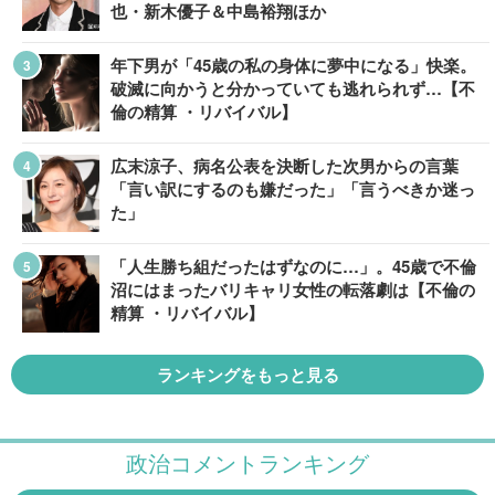
也・新木優子＆中島裕翔ほか
年下男が「45歳の私の身体に夢中になる」快楽。
破滅に向かうと分かっていても逃れられず…【不
倫の精算 ・リバイバル】
広末涼子、病名公表を決断した次男からの言葉
「言い訳にするのも嫌だった」「言うべきか迷っ
た」
「人生勝ち組だったはずなのに…」。45歳で不倫
沼にはまったバリキャリ女性の転落劇は【不倫の
精算 ・リバイバル】
ランキングをもっと見る