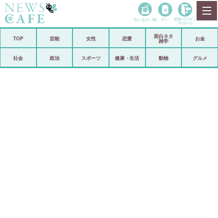
当たる占い師
占い
登録•
ログイン
マイルーム
面白ネタ
ホーム
TOP
芸能
女性
恋愛
お金
雑学
社会
政治
社会
政治
スポーツ
健康・生活
動物
グルメ
経済
海外
芸能
スポーツ
恋愛
ビックリ
コメントポスト
アリ／ナシ
リリース
ショップ
登録・ログイン/マイルーム