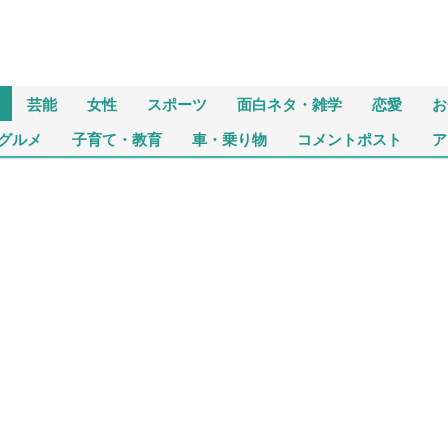
芸能
女性
スポーツ
面白ネタ・雑学
恋愛
お
グルメ
子育て・教育
車・乗り物
コメントポスト
ア