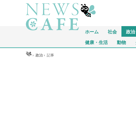
ホーム
社会
政治
健康・生活
動物
ホーム
›
政治
›
記事