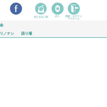
占い
登録・ログイン
当たる占い師
マイルーム
金
リ／ナシ
語り場