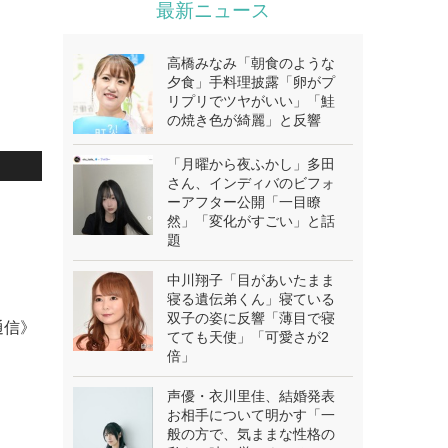
最新ニュース
高橋みなみ「朝食のような
夕食」手料理披露「卵がプ
リプリでツヤがいい」「鮭
の焼き色が綺麗」と反響
「月曜から夜ふかし」多田
さん、インディバのビフォ
ーアフター公開「一目瞭
然」「変化がすごい」と話
題
中川翔子「目があいたまま
寝る遺伝弟くん」寝ている
双子の姿に反響「薄目で寝
通信》
てても天使」「可愛さが2
倍」
声優・衣川里佳、結婚発表
お相手について明かす「一
般の方で、気ままな性格の