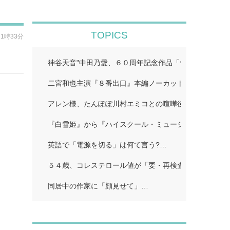
TOPICS
21時33分
神谷天音"中田乃愛、６０周年記念作品「ウルトラマン
二宮和也主演『８番出口』本編ノーカット地上波初放送!
アレン様、たんぽぽ川村エミコとの喧嘩後に「初めての
『白雪姫』から『ハイスクール・ミュージカル/ザ・ム
英語で「電源を切る」は何て言う?…
５４歳、コレステロール値が「要・再検査」…
同居中の作家に「顔見せて」…